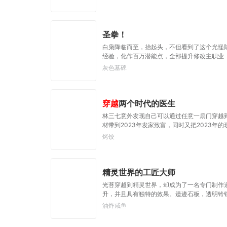
圣拳！
白枭降临而至，抬起头，不但看到了这个光怪
经验，化作百万潜能点，全部提升修改主职业【
相搏，海量的金属机甲和生物甲胄爆炸自毁。
灰色墓碑
双眼望向下方，克制中带着血腥，冰冷中藏着
们如果有能耐，就来阻止我吧……”繁华奢靡
被战斗模式控制的杀人鬼，双方展开不死不休
物异化的时代里，高呼独属于人的力量，也许
穿越
两个时代的医生
林三七意外发现自己可以通过任意一扇门穿越到
材带到2023年发家致富，同时又把2023
烤饺
精灵世界的工匠大师
光苔穿越到精灵世界，却成为了一名专门制作
升，并且具有独特的效果。遗迹石板，透明铃铛，
搜集稀有材料的神奇旅者。讲究围巾，庆祝之铠
油炸咸鱼
所遇到的伙伴，都是同样有着追求与理想的特立
吧小智，试试这个。”光苔向着小智递出了一