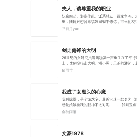
夫人，请尊重我的职业
妖魔四起、邪祟作乱。派系林立，百家争鸣。
里，陆斩只想背靠镇妖司躺平修炼，可当他凝
夫人，请尊重我的职业，谁说奶妈不能输出？
尹新月yue
剑走偏锋的大明
26世纪的女研究员潘筠啪叽一声重生在了平
士，仗剑提猫走大明。潘小黑：天杀的潘筠，
郁雨竹
我成了女魔头的心魔
我叫陈墨，是个游戏宅。最近沉迷一款名为《
感觉娘娘看我的眼神不太对呢…………我叫玉幽
修行出了差错，因此滋生心魔，直到那“心魔”
金秋雨落
力……”“娘娘，微、微臣认输!“谁准你认输了?
文豪1978