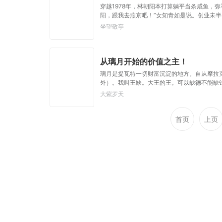
穿越1978年，林朝阳本打算躺平当条咸鱼，
阳，跟我去燕京吧！”女知青如是说。创业未
把自己包装成了文化人。
坐望敬亭
从璃月开始的价值之主！
璃月是提瓦特一切财富沉淀的地方。自从摩拉
外）。我叫王缺。大王的王。可以缺德不能缺
需求，请向【信息与价值之主】祈祷，我依旧
大紫罗天
首页
上页