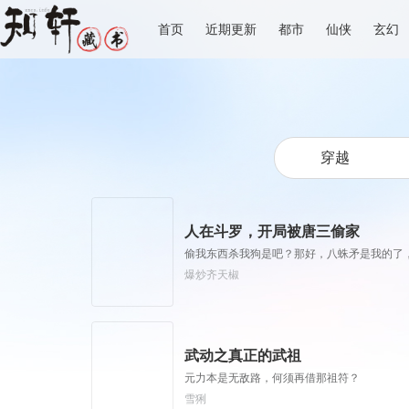
首页
近期更新
都市
仙侠
玄幻
人在斗罗，开局被唐三偷家
偷我东西杀我狗是吧？那好，八蛛矛是我的了，玄
爆炒齐天椒
武动之真正的武祖
元力本是无敌路，何须再借那祖符？
雪猁