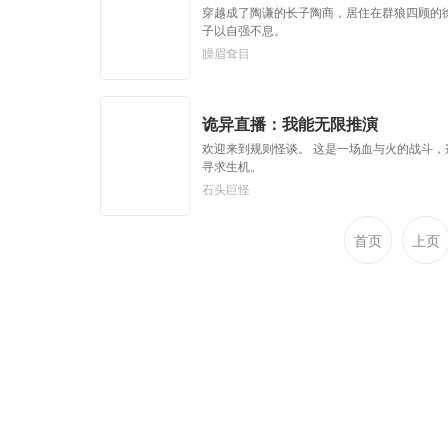
穿越成了陶谦的长子陶商，居住在群狼四顾的
子以自强不息。
臊眉耷目
诡异直播：我能无限推演
欢迎来到规则怪谈。 这是一场血与火的战斗，
寻求生机。
石头巨怪
首页
上页