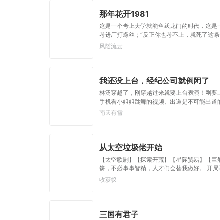
那年花开1981
这是一个考上大学就能鱼跃龙门的时代，这是
考进厂打螺丝；“反正你也考不上，就死了这条
风随流云
我还没上台，经纪公司就倒闭了
林泛穿越了，刚穿越过来就要上台表演！刚要
手机看小姐姐跳舞的视频。出道是不可能出道
南天有雪
从太空垃圾佬开始
【太空歌剧】【探索开荒】【星际贸易】【巨
饼，不必事事皆精，人才们会替我做好。 开
转股。 李斌：我要从星际垃圾佬开始，一步一
收获蚁
三国有君子