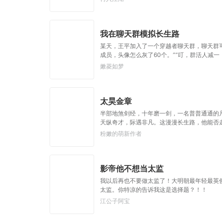
我在聊天群模拟长生路
某天，王平加入了一个穿越者聊天群，聊天群可
成员，头像怎么灰了60个。”“叮，群活人减
坑，群员的死亡率极高，且动不动落地成盒。还好
嫩菱如梦
空道体；七彩色天赋·收徒就变强。”
太昊金章
半部地煞剑经，十年磨一剑，一名普普通通的
天纵奇才，际遇非凡。这漫漫长生路，他能否
粉嫩的萌新作者
影帝他不想当太监
我以后再也不要做太监了！大明朝最年轻最英俊
太监。你特凉的告诉我这是选择题？！！
江公子阿宝