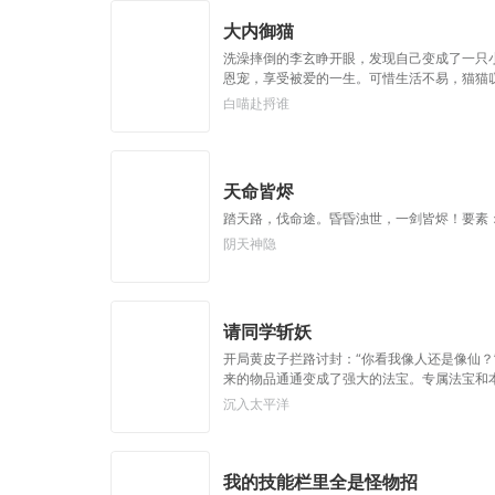
帝皇：支持，666。
大内御猫
洗澡摔倒的李玄睁开眼，发现自己变成了一只
恩宠，享受被爱的一生。可惜生活不易，猫猫
御猫在此，鼠辈还不束手就擒！
白喵赴捋谁
天命皆烬
踏天路，伐命途。昏昏浊世，一剑皆烬！要素
阴天神隐
请同学斩妖
开局黄皮子拦路讨封：“你看我像人还是像仙
来的物品通通变成了强大的法宝。专属法宝和
邪不侵】【……】杀死妖怪就能得到经验，修
沉入太平洋
妖皇出世了！”“知道啦，我就去斩了它！”
我的技能栏里全是怪物招