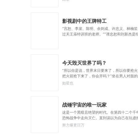
在这里，每一位真正的武道家都坚定不移的相信
影视剧中的王牌特工
“宫恕、李崖、陈明、余则成、许忠义、林楠
过关王庙特训班的老师。”“谭忠恕和刘新杰是经
直在找的‘喀秋莎’。”
今天毁灭世界了吗？
“所以你是说，世界末日要来了，所以你要抢火
把火箭抢下来了，你会开吗？”坐在男人对面的林
笑。“你很忙吗？”“很忙。”林序点点头。“我
如星也
战锤宇宙的唯一玩家
这是一个黑暗且绝望的时代。在第四十二个千
恐怖战争中走向灭亡。直到误以为自己在玩虚
戒。”基里曼：达奇是个优秀的战士，就是不
努力爆更日万
说，物理学已经不存在了。恐虐：那混蛋造了
是命运的一部分，但命运被那个混蛋给打碎了