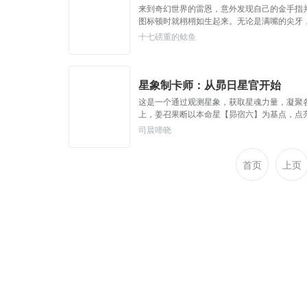
来到奇幻世界的雷恩，意外发现自己的金手指并
图标顿时就栩栩如生起来。无论是满嘴的尖牙
实了一些，同时，小腹......“这.......
十七磅重的鲶鱼
灵巧lv1.......】【力量：5】【敏捷：5
恐、畏惧，而是满满的期待和希冀......请问，哪
星象制卡师：从昴日星官开始
这是一个通过观测星象，获取星魂力量，凝聚
上，姜召果断以本命星【昴宿六】为基点，点
本命星，于是第二张本命卡【天蝎座】诞生了！
司晨啼晓
跟我家四神兽比划比划？”“哪来的星空邪物，
最近有点忙。”“少年，你想加入星宿派还是星座
首页
上页