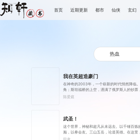
首页
近期更新
都市
仙侠
玄幻
我在英超造豪门
在神奇的2003年，一个崭新的时代悄然降
角；斯坦福桥的上空，洒满了俄罗斯人的钞票
一块令所有人都垂涎三尺的黄金地皮。“我绝
陈爱庭
球队都匍匐在我们的脚下颤抖！”
武圣！
这个世界，神秘和超凡从未远去。以千锤百炼
巅，以拳会友。三山五岳，论道英雄。在这里
会”直播是全球收视率最高的节目，武道家为
田隶