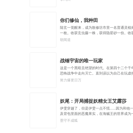
始，心平气和的守护女儿长生不死。默默凝聚
你们修仙，我种田
陆玄一觉醒来，成为散修坊市里一名普通灵植
一枚。收获玄虫藤一株，获得隐星砂一份。收
法，秘境探索，寻仙缘，得法宝……通通与我无
朝闻道
战锤宇宙的唯一玩家
这是一个黑暗且绝望的时代。在第四十二个千
恐怖战争中走向灭亡。直到误以为自己在玩虚
戒。”基里曼：达奇是个优秀的战士，就是不
努力爆更日万
说，物理学已经不存在了。恐虐：那混蛋造了
是命运的一部分，但命运被那个混蛋给打碎了
帝皇：支持，666。
妖尾：开局捕捉妖精女王艾露莎
伊雯穿越了，但是伊雯一点不慌……因为和他
及背包里面的恶魔果实，在海贼王的世界成为
艾露莎？开局被艾琳捕捉！
墨守不成呱