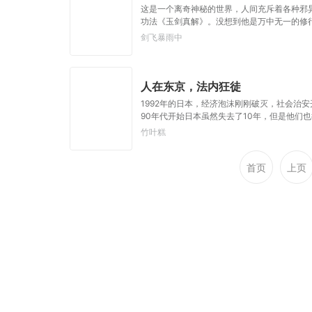
这是一个离奇神秘的世界，人间充斥着各种邪
功法《玉剑真解》。没想到他是万中无一的修
理念，段云从不藏私，传武天下。谁曾想……“段
剑飞暴雨中
是被杀就是踩屎，神算先生说我少了七成气运
笔！”……段云很是不解，自己不过练练武，
不可能是我啊！
人在东京，法内狂徒
1992年的日本，经济泡沫刚刚破灭，社会治
90年代开始日本虽然失去了10年，但是他们
竹叶糕
首页
上页