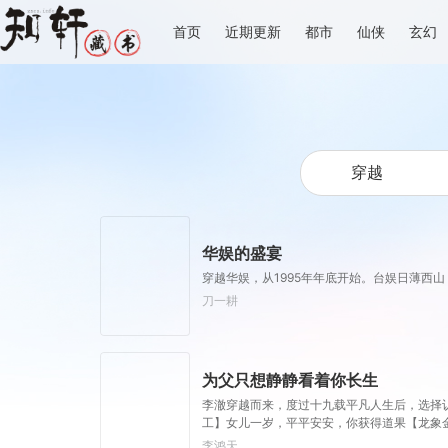
首页
近期更新
都市
仙侠
玄幻
华娱的盛宴
穿越华娱，从1995年年底开始。台娱日薄
刀一耕
为父只想静静看着你长生
李澈穿越而来，度过十九载平凡人生后，选择
工】女儿一岁，平平安安，你获得道果【龙象
澈发现，女儿每长大一岁，他便可凝聚出一颗
李鸿天