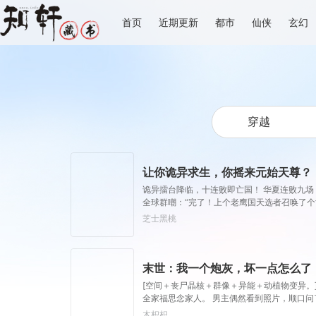
首页
近期更新
都市
仙侠
玄幻
让你诡异求生，你摇来元始天尊？
诡异擂台降临，十连败即亡国！ 华夏连败九
全球群嘲：“完了！上个老鹰国天选者召唤了
芝士黑桃
末世：我一个炮灰，坏一点怎么了
[空间＋丧尸晶核＋群像＋异能＋动植物变异。
全家福思念家人。 男主偶然看到照片，顺口问
木枳枳