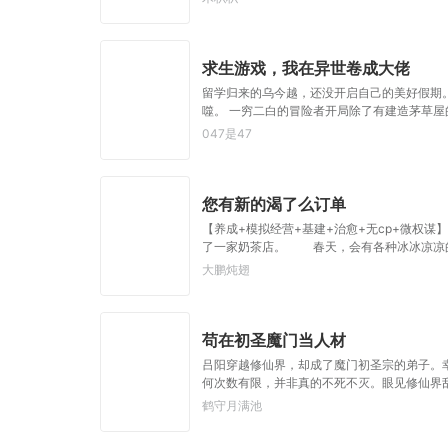
求生游戏，我在异世卷成大佬
留学归来的乌今越，还没开启自己的美好假期。
噬。 一穷二白的冒险者开局除了有建造茅草
047是47
您有新的渴了么订单
【养成+模拟经营+基建+治愈+无cp+微
了一家奶茶店。 春天，会有各种冰冰凉凉的
大鹏炖翅
苟在初圣魔门当人材
吕阳穿越修仙界，却成了魔门初圣宗的弟子。
何次数有限，并非真的不死不灭。眼见修仙界
遭师姐暗算。第二世，好不容易反杀师姐，又
鹤守月满池
个。“魔门个个都是人材，说话又好听。”“我超