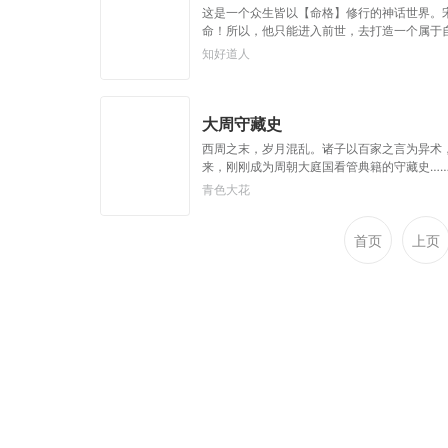
这是一个众生皆以【命格】修行的神话世界。
命！所以，他只能进入前世，去打造一个属于
成。炽白命格】【饕食之命：贪食无忌，无底
知好道人
命格——【鸭杀】【饕食】+【红螭】+【痴
大周守藏史
西周之末，岁月混乱。诸子以百家之言为异术
来，刚刚成为周朝大庭国看管典籍的守藏史……
青色大花
首页
上页