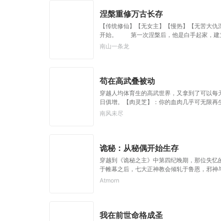
涅槃重修万古长存
【传统修仙】【无女主】【慢热】【无苦大
开始。 第一次涅槃后，他是白手起家，建
仙。 第四次涅槃后，他是芸芸众仙之一，
南山一条龙
苟在高武叠被动
穿越人均体育生的高武世界，又拿到了可以每
日俱增。【肉灵芝】：你的血肉几乎可无限再
依】：你每度过一次劫难，就会获得一份福报
南风未尽
下的女帝还是个嗷嗷待哺的亡国小屁孩，被陈
丫鬟。杀遍妖族无敌手的白龙真君尚且只是一
诡秘：从秘偶开始生存
穿越到《诡秘之主》中第四纪晚期，那位失忆
于帷幕之后，七大正神教会倾轧于鲁恩，邪神
者是陷入污染与疯狂之前的最后挣扎？当秘偶
Atmorn
人鱼的歌声吟诵着愚者的诗篇。无法落幕的剧
台，现实与诡秘交织，克苏鲁神话成为学者们
人登上舞台之时，星星归位！旧日已至！
我在前世命格成圣