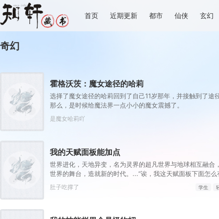
首页
近期更新
都市
仙侠
玄幻
奇幻
霍格沃茨：魔女途径的哈莉
选择了魔女途径的哈莉回到了自己11岁那年，并接触到了途
那么，是时候给魔法界一点小小的魔女震撼了。
是魔女哈莉吖
我的天赋面板能加点
世界进化，天地异变，名为灵界的超凡世界与地球相互融合
世界的舞台，造就新的时代。...“诶，我这天赋面板下面怎么
都来了，不点一下试试？”【第二天赋觉醒中...】原来这就
肚子吃撑了
学生
吗？面板！加天赋！....【神勇无双】：高额免伤，使用长
升50%。【灵能-圣体】：巨量提升灵能量，灵能总量越多
【序列-圣耀】：抗性巨量提升，获得全新序列力量【神圣力】。