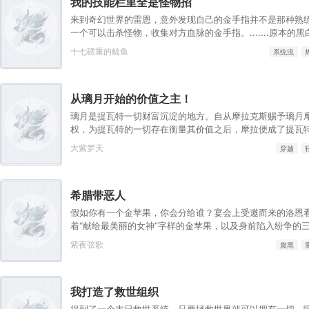
我的技能栏里全是怪物招
秋，没有开挂，只是天赋异禀！
来到奇幻世界的雷恩，意外发现自己的金手指并不是那种熟
一个可以击杀怪物，收集对方血脉的金手指。.......原本的
变成了彩色，哥布林图标顿时就栩栩如生起来。无论是满嘴
十七磅重的鲶鱼
系统流
几欲滴落的口水，都是那么的鲜活，一瞬间，哥布林仿佛活
雷恩多想，他忽然感到全身肌肉似乎紧实了一些，同时，小腹......“
他有些茫然，眼角余光瞥过属性栏时：【姓名：雷恩】【职
从璃月开始的价值之主！
持血脉：普通哥布林血脉】【血脉天赋：高速繁殖lv2......灵巧lv1
量：5】【敏捷：5（+1）】【体质：5】【智力：7】【感
璃月是提瓦特一切财富沉淀的地方。自从摩拉克斯赐予璃月
5】......于是，他看向那些强大或变异怪物的眼神，并没有
权，为提瓦特的一切存在衡量其价值之后，摩拉便成了提瓦
恐、畏惧，而是满满的期待和希冀......请问，哪里有巨龙啊？那个
币（梅洛彼得堡除外）。我叫王缺。大王的王。可以缺德不
大紫罗天
穿越
算不算怪物？
是一个遵纪守法的璃月商人。只要你有钱，我愿意为您提供
帮助。当然，在提瓦特之外，若你有需求，请向【信息与价
我依旧愿意为你提供力所能及的帮助。
希腊带恶人
假如你有一个金苹果，你会分给谁？宴会上受邀而来的洛恩
着“献给最美丽的女神”字样的金苹果，以及身前陷入纷争的
着拿起了刀。第一步削皮，果皮分给阿芙洛狄忒。“有一说一
紫夜弦歌
腹黑
的，作为一层皮还是能看的。”第二步切果肉，果肉分给赫拉
但是整个奥林匹斯上到八百岁下到畜生都能笑话你，甚至有
既然面子已经保不住了，就给你这些里子吧。”第三步把剩下
我打造了救世组织
娜。“本来应该作为男神诞生继承宙斯之位，却因为宙斯的缘
这果种就给你吧。”阿芙洛狄忒握紧了拳头，赫拉举起了权杖
得到了一个末日救世系统，只要拯救世界就可以拥有一切。