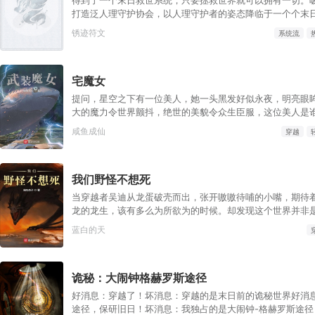
枪盾……洛恩见状，连忙退后一步，将人群中的不和女神厄
打造泛人理守护协会，以人理守护者的姿态降临于一个个末
前。“就这还想当不和之女神？看我，一下子就让她们团结一
个世界瞻仰他的身姿，将他奉若神明。究极天灾。变异狂潮
锈迹符文
系统流
都不如我。”“……”望着周围磨刀霍霍的希腊众神，厄里斯陷
语。......于是，一个横跨诸多世界，以守护人理为己任，
文明的庞大组织，逐渐在世人眼中显现。
宅魔女
提问，星空之下有一位美人，她一头黑发好似永夜，明亮眼
大的魔力令世界颤抖，绝世的美貌令众生臣服，这位美人是谁
我，魔女之王，多萝茜哒”
咸鱼成仙
穿越
我们野怪不想死
当穿越者吴迪从龙蛋破壳而出，张开嗷嗷待哺的小嘴，期待
龙的龙生，该有多么为所欲为的时候。却发现这个世界并非
样。这个世界遍布着神选者。而所有非人类生物，在他们的
蓝白的天
怪！不过最让吴迪诧异的是，这些神选者们，所使用的语言
语，西班牙语，德语，法语，中文等等，全部都是地球上的
称——脚男、玩家！不想被世界各地的脚男们当BOSS推倒
诡秘：大闹钟格赫罗斯途径
旗，他将越来越多的野怪聚集到了自己的身边，他要发出了
音——我们野怪不想死！
好消息：穿越了！坏消息：穿越的是末日前的诡秘世界好消
途径，保研旧日！坏消息：我独占的是大闹钟-格赫罗斯途径