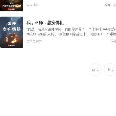
径）（划去）第五纪的某一天，罗杰穿越到了诡秘世界，意
森火地岩
穿越
格赫罗斯的非凡特性。“我明明是个谨慎的苟学家，该怎样扮
他转念一想，这条路只有自己一个人，应该很安全。“好像也
吧！”但当罗杰吞下魔药的那一刻，诸神竟然同时产生了极强
我，巫师，愚痴佛祖
嚏声响彻星界……
“我是一名见习巫师学徒，我的导师养了一个非常掉SAN的
为宠物准备的‘人药’。”罗兰刚刚穿越过来，便面临了一个艰
下去。今天是他穿越的第一天，也可能是他生命的最后一天
达根之神力
系
法，就是参悟眼前的《阿耶莱愚痴之书》，晋级低等巫师学徒
说法，所有的人与动物，都是阿耶莱的一缕意识？所以...我
蝶？”【你悟了！境界值+3】【你悟了！瓦莱里亚剑术熟练度
了！魔药学经验值+3】罗兰发现，只要跟着这本书去发癫，
力，还能给提升他对各种技能的熟练度。可它的内容却非常掉
多了会变成精神病。作为正常人，他非常的抗拒。于是他诞
首页
上页
的想法——给别人讲书中的逻辑，让别人发癫。“既然书中说
个人，那如果让别人去发癫，我能获得提升吗?”可怕的女导
罗兰看着送上门的实验对象，陷入了沉思。...黄蕨受难者、
人、牧人树...巫师的世界无比诡异、精彩，但巫师之路却无
在这条路上独自开辟了一个赛道，绝尘而去。