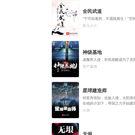
全民武道
“宁可站着死，不愿跪着生！”
鱼儿小小
神级基地
虚魔界入侵，舒风觉醒成为了灵
资产暴增
星球建造师
何星舟得知，虫族入侵，太阳系
在他的计划下，举国之力开始建
火洞
无垠