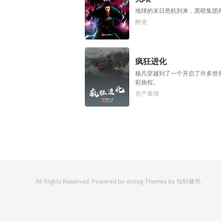
地球的末日危机到来，黑暗集团
醉虎
疯狂进化
杨凡穿越到了一个开启了许多世
彩旅程。
资产暴增
All Rights Reserved. Powered by emlog Themes by 知轩藏书.