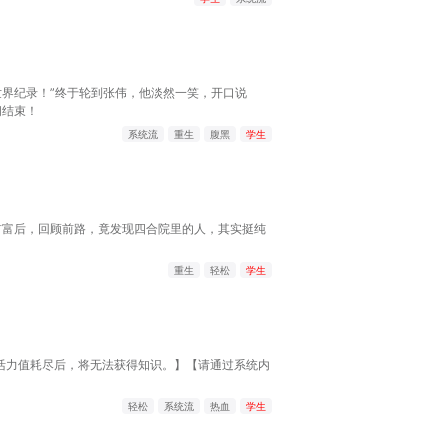
斯世界纪录！”终于轮到张伟，他淡然一笑，开口说
间结束！
系统流
重生
腹黑
学生
首富后，回顾前路，竟发现四合院里的人，其实挺纯
重生
轻松
学生
【活力值耗尽后，将无法获得知识。】【请通过系统内
轻松
系统流
热血
学生