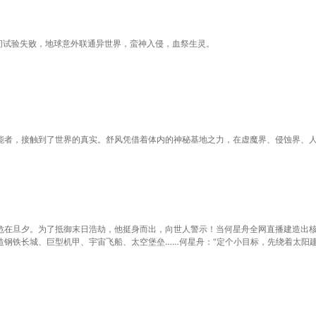
空间试验失败，地球意外联通异世界，蛮神入侵，血祭生灵。
能者，接触到了世界的真实。舒风凭借着体内的神秘基地之力，在虚魔界、侵蚀界、
危在旦夕。为了抵御末日浩劫，他挺身而出，向世人警示！当何星舟全网直播建造出
造钢铁长城、巨型机甲、宇宙飞船、太空堡垒……何星舟：“定个小目标，先绕着太阳建