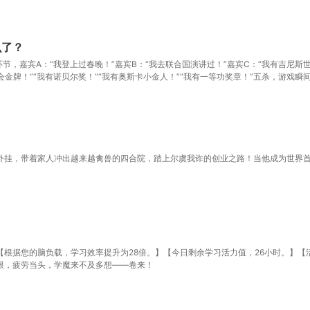
么了？
环节，嘉宾A：“我登上过春晚！”嘉宾B：“我去联合国演讲过！”嘉宾C：“我有吉尼
运会金牌！”“我有诺贝尔奖！”“我有奥斯卡小金人！”“我有一等功奖章！”五杀，游戏瞬
外挂，带着家人冲出越来越禽兽的四合院，踏上尔虞我诈的创业之路！当他成为世界
【根据您的脑负载，学习效率提升为28倍。】【今日剩余学习活力值，26小时。】
限，疲劳当头，学魔来不及多想——卷来！