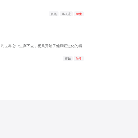
腹黑
凡人流
学生
超凡世界之中生存下去，杨凡开始了他疯狂进化的精
穿越
学生