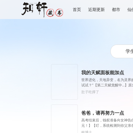
首页
近期更新
都市
仙
我的天赋面板能加点
世界进化，天地异变，名为灵界的
试试？”【第二天赋觉醒中...
量，灵能总量越多，基础增幅越强
肚子吃撑了
爸爸，请再努力一点
高考结束后，钱权准备向女神告白
元！】【叮，系统检测到你父亲
努力一点，卷娃不如卷自己呀！
银博士