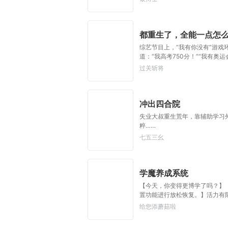
都重生了，全能一点怎
综艺节目上，“我有你没有”游戏
道：“我高考750分！”“我有奥
过关斩将
冲出四合院
失业大叔重生荒年，靠辅助学习
粹……
七五三幺
学魔养成系统
【今天，你变得更博学了吗？】
置功能进行放松恢复。】活力有
给您添蘑菇啦