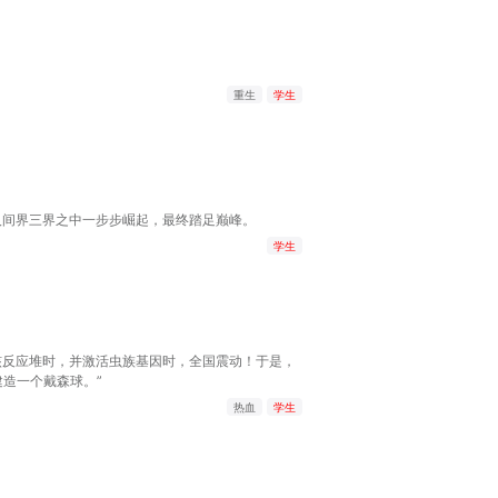
重生
学生
人间界三界之中一步步崛起，最终踏足巅峰。
学生
核反应堆时，并激活虫族基因时，全国震动！于是，
造一个戴森球。”
热血
学生