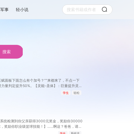
军事
轻小说
搜索
天赋面板下面怎么有个加号？”“来都来了，不点一下
器时力量判定提升50%。【灵能-圣体】：巨量提升灵能
，没有开挂，只是天赋异禀！
学生
轻松
统检测到你父亲获得3000元奖金，奖励你30000
，奖励你职业级篮球技能！】……啊这？爸爸，请再
学生
系统流