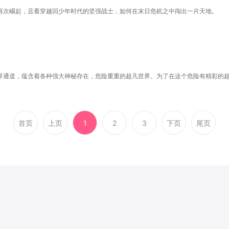
再次崛起，且看穿越回少年时代的坚强战士，如何在末日危机之中闯出一片天地。
界通道，蕴含着各种强大神秘存在，危险重重的超凡世界。为了在这个危险有精彩的
首页
上页
1
2
3
下页
尾页