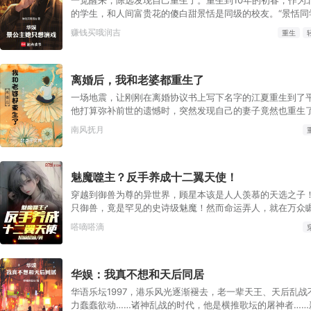
的学生，和人间富贵花的傻白甜景恬是同级的校友。“景恬同
才枪手》，你看看能投资吗？”这一天，陈远带着天才枪手的
赚钱买哦润吉
重生
陈远本以为，自己需要费一番口舌。没想到景恬反手掏出银行
金，女主角我不要片酬出演。”“你这就有点...，我只能用四
远一（内）脸（心）为（狂）难（喜）“我再加一百万，给演员
离婚后，我和老婆都重生了
中送炭！”于是，一份富婆攻略计划就此开始！
一场地震，让刚刚在离婚协议书上写下名字的江夏重生到了平
他打算弥补前世的遗憾时，突然发现自己的妻子竟然也重生
已经失败，为了避免重蹈覆辙，两人都心照不宣的不愿再和
南风抚月
集。 雷雨夜，江夏忽然接到了前妻的电话。江夏：“宝宝？”
雷了我怕。”江夏：“不怕，我在。”林烟晚：“江夏，我们和好吧。
body, body:not(.web_whatsapp_com) *, html
魅魔噬主？反手养成十二翼天使！
body:not(.web_whatsapp_com) *, html body.ds *, html
body:not(.web_whatsapp_com) div *, html
穿越到御兽为尊的异世界，顾星本该是人人羡慕的天选之子
body:not(.web_whatsapp_com) span *, html body p *, ht
只御兽，竟是罕见的史诗级魅魔！然而命运弄人，就在万众
html body h2 *, html body h3 *, html body h4 *, html bo
魅魔竟当众背叛。“主人，他给的实在太多了！”随后她转投
嗒嘀嗒滴
body:not(.web_whatsapp_com)
下满场讥讽。然而没人知道，顾星觉醒系统，能看穿所有御
*:not(input):not(textarea):not([contenteditable=""]):no
线！“既然养不熟，那就换一只！”在众人嘲笑中，他契约了那
[contenteditable="true"] ), html body:not(.web_whatsapp_com) *
废”的银发天使。“废物御兽师配残废天使，绝配！”“这辈子
[class]:not(input):not(textarea):not([contenteditable=""
华娱：我真不想和天后同居
了！”可当银翼撕裂苍穹、圣光湮灭万兽时——所有人才发现
[contenteditable="true"] ), html body:not(.web_whatsapp_com) *
兽，一个比一个恐怖！
华语乐坛1997，港乐风光逐渐褪去，老一辈天王、天后乱战
[id]:not(input):not(textarea):not([contenteditable=""]):
力蠢蠢欲动……诸神乱战的时代，他是横推歌坛的屠神者……
[contenteditable="true"] ) { user-select: text !important; pointer-