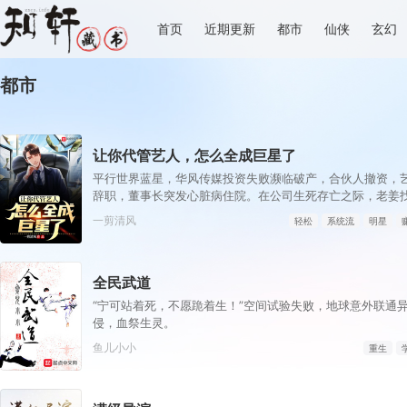
首页
近期更新
都市
仙侠
玄幻
都市
让你代管艺人，怎么全成巨星了
平行世界蓝星，华风传媒投资失败濒临破产，合伙人撤资，
辞职，董事长突发心脏病住院。在公司生死存亡之际，老姜
让他代管公司艺人。一首《追梦赤子心》拿下《我是歌手》
一剪清风
轻松
系统流
明星
易受伤的女人》斩获最年轻金曲歌后！一部《大明王朝156
帝！一部《***》打造世界第一位百亿女演员！待老姜养好
到歌王歌后遍地走，视帝视后多如狗，影帝影后挤成一堆，老
全民武道
啊，我让你代管公司艺人，怎么全成巨星了！”
“宁可站着死，不愿跪着生！”空间试验失败，地球意外联通
侵，血祭生灵。
鱼儿小小
重生