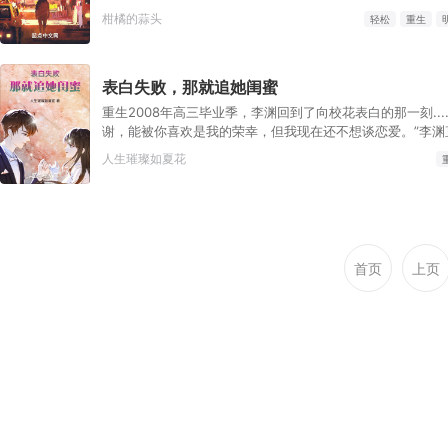
代，他是不可逾越的高山……诸神陨落的时代……华语乐坛想
events: initial !important; } html body
柑橘的蒜头
轻松
重生
头顶的阴影……许琛，请壮我华语乐坛！……”我来了，我看
*:not(input):not(textarea)::selection, body
服……“面对方兴未艾的娱乐圈，许琛挥舞着小皮鞭：“我来
*:not(input):not(textarea)::selection, html body div
事！做世界流行天王、建立华娱帝国……”剩下一件事……太
*:not(input):not(textarea)::selection, html body span
表白失败，那就追她闺蜜
眼……
*:not(input):not(textarea)::selection, html body p
*:not(input):not(textarea)::selection, html body h1
重生2008年高三毕业季，李渊回到了向校花表白的那一刻....
*:not(input):not(textarea)::selection, html body h2
谢，能被你喜欢是我的荣幸，但我现在还不想谈恋爱。”李渊
*:not(input):not(textarea)::selection, html body h3
物：“那把我送的礼物还给我。”白未晞瞪着美眸，一幅难以置
人生璀璨如夏花
*:not(input):not(textarea)::selection, html body h4
渊，你什么意思？”“你都拒绝我了，还想收我的礼物？”“可
*:not(input):not(textarea)::selection, html body h5
啊！”“呵呵，我缺好朋友吗？缺的是女朋友，懂吗？”看着风
*:not(input):not(textarea)::selection { background-color: #3297fd
晞，李渊转而问道：“那个啥，能把你闺蜜的电话给我吗？”白
!important; color: #ffffff !important; } /* linkedin */ /* squize */
渊，你想干什么？”李渊无所谓的耸耸肩：“没什么，她比你
.www_linkedin_com .sa-assessment-flow__card.sa-assessment-quiz
追她了。”
.sa-assessment-quiz__scroll-content .sa-assessment-quiz__response
首页
上页
.sa-question-multichoice__item.sa-question-basic-mult
.sa-question-multichoice__input.sa-question-basic-
multichoice__input.ember-checkbox.ember-view { width: 40px; }
/*linkedin*/ /*instagram*/ /*wall*/ .www_instagram_com ._aagw {
display: none; } /*developer.box.com*/ .bp-doc .pdfViewer
.page:not(.bp-is-invisible):before { } /*telegram*/ .web_telegram_org
.emoji-animation-container { display: none; } html
body.web_telegram_org .bubbles-group > .bubbles-group-avatar-
container:not(input):not(textarea):not( [contenteditable=""]