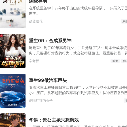
满级导演
在系统里苦学十八年终于出山的满级年轻导演，一头闯入了
世界。
孜然腰花
系
重生09：合成系男神
周瑞重生到了09年高考前夕，并且觉醒了“人生词条合成系统
务，只要进行对应的行为，就会获得经验值。最重要的是，
成！提升稀有度。“学生”+“自律者”=【学霸】！“学霸”+“灵感
辛老板
重生
系
神】！“工程学（一）至（九）”=【工程学大师】！上大学
整点小钱钱，弥补上一世的遗憾，上大学后，他发现重生者
难挣。不如用全人类唯一的系统，去改变世界。【科技树】
重生99做汽车巨头
【生物学大师】、“四象威龙战机“、“南天门计划”.....随着
来越多，他的人生也越来越广阔，直到站在了风口浪尖！以
资深汽车工程师曹阳重回1999年，大学还没毕业就被迫回
点.....去挽回，去引领，去涤荡那些意难平。
小冲压厂。从不起眼的汽车零件到汽车巨头！从冲压设备到
光刻机！从轴承钢到航母钢、碳纤维、光刻胶！从无人机到
爱喝红茶的兔子
机、大型运输机！从可回收利用火箭到星链、空间站、月球
设备到全球最先进的芯片！……这些都只是一个开始！搞实
华娱：景公主她只想演戏
一觉醒来，陈远发现自己重生了。重生到10年的初春，作为北