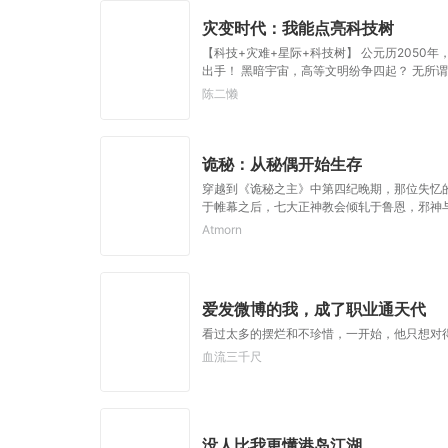
灾变时代：我能点亮科技树
【科技+灾难+星际+科技树】 公元历2050
出手！ 黑暗宇宙，高等文明纷争四起？ 无所
陈二懒
诡秘：从秘偶开始生存
穿越到《诡秘之主》中第四纪晚期，那位失忆
于帷幕之后，七大正神教会倾轧于鲁恩，邪神
者是陷入污染与疯狂之前的最后挣扎？当秘偶
Atmorn
人鱼的歌声吟诵着愚者的诗篇。无法落幕的剧
台，现实与诡秘交织，克苏鲁神话成为学者们
人登上舞台之时，星星归位！旧日已至！
爱发微博的我，成了职业通天代
看过太多的摆烂和不珍惜，一开始，他只想对
血流三千尺
没人比我更懂港岛江湖