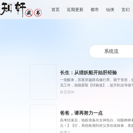
首页
近期更新
都市
仙侠
玄幻
长生：从猎妖船开始肝经验
一觉醒来，苏夜穿越群岛修行界。困于资质，筑
员工作，就能获取【经验值】，提升职业等级
珍！打造超级战舰，轰破仙朝国门！不知不觉。
妖言惑仲
的当地朋友，祂们都在这待了几万年了，也没
爸爸，请再努力一点
高考结束后，钱权准备向女神告白，却眼睁睁看
元！】【叮，系统检测到你父亲在练咏春，奖
努力一点，卷娃不如卷自己呀！
银博士