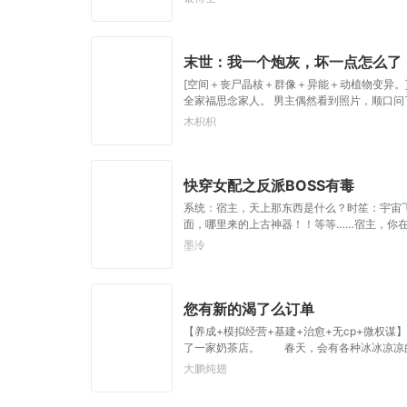
末世：我一个炮灰，坏一点怎么了
[空间＋丧尸晶核＋群像＋异能＋动植物变异。
全家福思念家人。 男主偶然看到照片，顺口问
木枳枳
快穿女配之反派BOSS有毒
系统：宿主，天上那东西是什么？时笙：宇宙
面，哪里来的上古神器！！等等……宿主，你在干什么Σ
墨泠
您有新的渴了么订单
【养成+模拟经营+基建+治愈+无cp+微
了一家奶茶店。 春天，会有各种冰冰凉凉的
大鹏炖翅