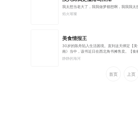
我太想当老大了，我我做梦都想啊，我我我太
焰火璀璨
美食情报王
30岁的陈舟陷入生活困境。直到这天绑定【美
南》当中，该书近日在西北角书摊售卖。【食材
最近因为城管要求合并摊位，打算便宜出售自己
静静的海河
毁青原生鲜冷库，抢先收购其濒临破产的关联牧场
本来陈舟只是想靠情报系统，改善自己一家三
任。”“叫我食神是什么鬼？”
首页
上页