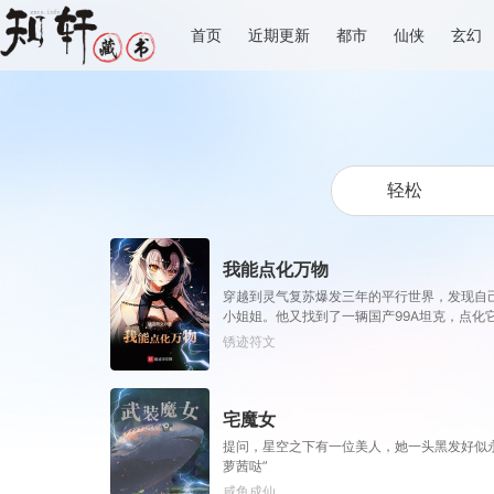
首页
近期更新
都市
仙侠
玄幻
我能点化万物
穿越到灵气复苏爆发三年的平行世界，发现自
小姐姐。他又找到了一辆国产99A坦克，点化它，
拥护着成为超级大佬。为什么会这样呢。沈云
锈迹符文
宅魔女
提问，星空之下有一位美人，她一头黑发好似
萝茜哒”
咸鱼成仙