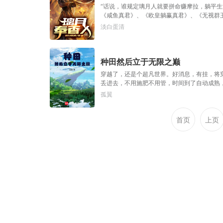
“话说，谁规定璃月人就要拼命赚摩拉，躺平
《咸鱼真君》、《欧皇躺赢真君》、《无视群玉
一刀劈死BOSS的大佬们多多担待。另，非
淡白蛋清
软（手动狗头保命）。
种田然后立于无限之巅
穿越了，还是个超凡世界。好消息，有挂，将穿
丢进去，不用施肥不用管，时间到了自动成熟
历练空间选中了？
孤翼
首页
上页