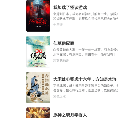
我加载了怪谈游戏
穿越到日本，成为名叫神谷川的高中生。放眼
和犬吠永不停歇；姑获鸟在寻找早已死去的孩
倒一切妖魔鬼怪，成为至高的鬼神共主。”
十三谦
仙草供应商
白云黄鹤道人家，一琴一剑一杯茶。羽衣常带
水不在深，有龙则灵。灵田在手，仙草我有！
寂寞我独走
大宋处心积虑十六年，方知是水浒
穿越北宋，成为徽宗皇帝本该早夭的嫡次子。
兽食禄，狼心狗行之辈，汹汹当朝，奴颜婢膝
他，说几十年前，曾在龙虎山放走过一窖妖魔
紫色之水
原神之璃月奉香人