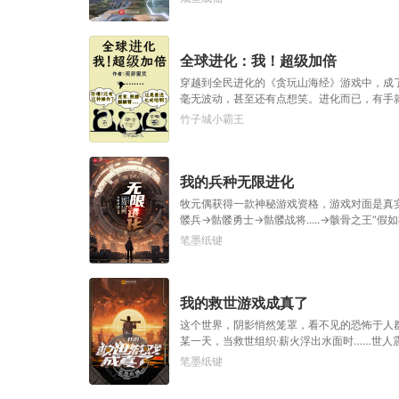
全球进化：我！超级加倍
穿越到全民进化的《贪玩山海经》游戏中，成
毫无波动，甚至还有点想笑。进化而已，有手就行！.
+1+1+1+1+1......言出法随，一念沧海，
竹子城小霸王
我的兵种无限进化
牧元偶获得一款神秘游戏资格，游戏对面是真
髅兵→骷髅勇士→骷髅战将.....→骸骨之王
神魔簇拥下，登临绝巅。
笔墨纸键
我的救世游戏成真了
这个世界，阴影悄然笼罩，看不见的恐怖于人
某一天，当救世组织·薪火浮出水面时……世人
笔墨纸键