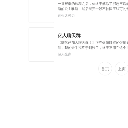
一番艰辛的旅程之后，你终于解除了邪恶王后的
睡的公主唤醒，然后展开一段不被国王认可的爱
龙MM飞行驾驶证*1】【C.缓缓将公主抱起
达根之神力
终，他低头亲吻了公主，缓缓将她抱起，然后前
亿人聊天群
【陈亿已加入聊天群！】正在做俯卧撑的锻炼
泪，我的金手指终于到账了，终于不用在这个
亿：？？？聊天群还能卡机了？
超人坐家
首页
上页