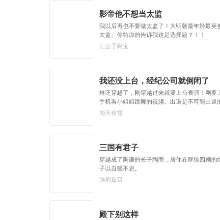
影帝他不想当太监
我以后再也不要做太监了！大明朝最年轻最英俊
太监。你特凉的告诉我这是选择题？！！
江公子阿宝
我还没上台，经纪公司就倒闭了
林泛穿越了，刚穿越过来就要上台表演！刚要
手机看小姐姐跳舞的视频。出道是不可能出道
南天有雪
三国有君子
穿越成了陶谦的长子陶商，居住在群狼四顾的
子以自强不息。
臊眉耷目
殿下别这样