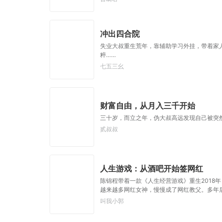
不许变！”
冲出四合院
失业大叔重生荒年，靠辅助学习外挂，带着家
粹……
七五三幺
财富自由，从月入三千开始
三十岁，而立之年，伪大叔高远发现自己被突
贰叔叔
人生游戏：从酒吧开始签网红
陈锦程带着一款《人生经营游戏》重生2018
越来越多网红女神，慢慢成了网红教父。多年后
叫我小郭