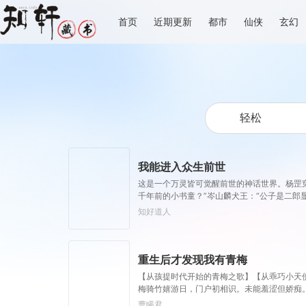
首页
近期更新
都市
仙侠
玄幻
我能进入众生前世
这是一个万灵皆可觉醒前世的神话世界。杨罡穿
千年前的小书童？”岑山麟犬王：“公子是二郎
灵儿，在红尘中等你归来....”多年以后。
知好道人
三万里。一位位强者从神话中归来，他们手托
重生后才发现我有青梅
【从孩提时代开始的青梅之歌】【从乖巧小天
梅骑竹嬉游日，门户初相识。未能羞涩但娇痴。
抓住了一段前世未曾留意而早早错失的缘分，
曹瞒君