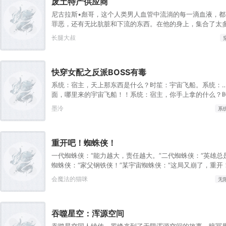
废土特产供应商
尼古拉斯•彪哥，这个人类男人血管中流淌的每一滴血液，
罪恶，还有无比肮脏和下流的东西。在他的身上，集合了太
盾：他无私、是无数拾荒者们的救世主，他斤斤计较、是所
长腿大叔
力的噩梦。他打破了世界原有的秩序，无数人因为他掀起的
连传说最邪恶的魔王，也没有收割过这么多的生命。总之！
的人痛恨和诅咒他，也有无数人信仰和崇拜他，愿意为了他
快穿女配之反派BOSS有毒
底。——废土世界联合远征军司令：萨尔•杜隆坦
系统：宿主，天上那东西是什么？时笙：宇宙飞船。系统：
面，哪里来的宇宙飞船！！系统：宿主，你手上拿的什么？
系统：这是科技位面，哪里来的上古神器！！等等……宿主
墨泠
系
Σ(°△°|||)︴时笙：拆CPヾ(^▽^*)))
重开吧！蜘蛛侠！
一代蜘蛛侠：“能力越大，责任越大。”二代蜘蛛侠：“英雄总
蜘蛛侠：“家父钢铁侠！”某宇宙蜘蛛侠：“这局又崩了，重开
越漫威多元宇宙，幸运的成为了该宇宙的蜘蛛侠。但他也有
会魔法的猫咪
无
有一代蜘蛛侠逼停列车的超级力量。也没有二代蜘蛛侠堪比
度。更没有三代蜘蛛侠的黑科技纳米战衣。各项属性都远低
蛛侠，可这个世界的各路反派却强到离谱。打不过，根本打
吞噬星空：浑源空间
简单的作死，他死后就能在美漫宇宙开启复活赛，成功赢得
可获得各种奖励。某次复活赛中，望着眼前同样红蓝配色的
吞噬星空同人续传，罗峰来到了无限浑源空间的故事。暗冥