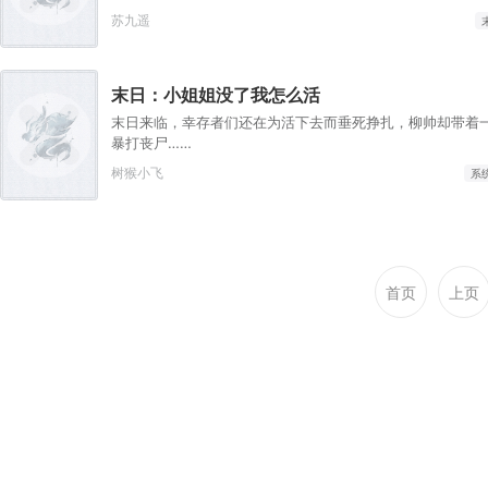
东西别过来！！！ 林初看见丧尸：移动的206块骨头！行走
苏九遥
善！ 靠着老本行，她飞快适应了血腥的末日世界。 面对一
而行，林初两眼放光，扑身上前。 左手一只大腿骨，右手一
是好东西，谁让她有变废为宝的能力呢。
末日：小姐姐没了我怎么活
末日来临，幸存者们还在为活下去而垂死挣扎，柳帅却带着
暴打丧尸……
树猴小飞
系
首页
上页