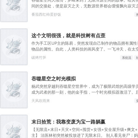
陷入了沉思。“这把巅峰赛，打不过，根本打不过！”“重开！
间的交接处，便是寂灭之天，无数源世界都会缓慢飘向寂灭
赛我要重开啊！”
毁灭，而也只有领主级浑源生命，才能够抵挡‘寂灭之天’的
番茄西红柿蛋炒饭
之天内，有一根‘天渊柱’（时空轴心），其内部名为浑源天
地），外表看着其实是一根巨大无边的柱子，上面雕刻着深奥
忌’与‘时间禁忌’，交汇形成了‘时空禁忌’，这是‘天渊柱’支撑
这个文明很强，就是科技树有点歪
而，覆灭是世界的终点，轮回是世界的本质，有始有终，终
回，世界的轮回之外，为极！
作为手工区UP主的陈易，突然发现自己制作的物品拥有属性
物品的属性。自此，人类科技的画风变了。一飞冲天，在太
人机。手工焊接，核动力续航的智能机械狗。超越续航，永
碳烤竹笋
系统流
人机。自主智慧，喜欢八卦傲娇的智能生命。强相互作用材
到1厘米的水滴。还有超光速飞行，但只有动能武器的曲率飞
外星文明造访人类，经过一番观察，得出结论。这个文明很
吞噬星空之时光模拟
有点歪…...
杨武突然穿越到吞噬星空世界中，成为了极限武馆的高级学
成为武者的那一刻，他的金手指，一个时光模拟器激活了。
手指的蝴蝶，如何一点点改变原著的故事线，在这个世界中
天风吹雨来
末日拾荒：我靠变废为宝一路躺赢
【无限流+末日+天灾+空间+囤货+女强+安全屋升级+爽文
主】 法医林初突然被投放进了无限末日。 别人看见丧尸：