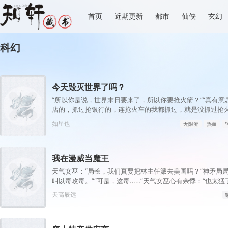
首页
近期更新
都市
仙侠
玄幻
科幻
今天毁灭世界了吗？
“所以你是说，世界末日要来了，所以你要抢火箭？”“真有意
店的，抓过抢银行的，连抢火车的我都抓过，就是没抓过抢火
么想的？就算你真把火箭抢下来了，你会开吗？”坐在男人对
如星也
无限流
热血
头。“会开。”“真的，我已经开过无数次了。”“还有，你们真
间了。”“没时间？”男人呵呵一笑。“你很忙吗？”“很忙。”林
去毁灭下一个世界了。”
我在漫威当魔王
天气女巫：“局长，我们真要把林主任派去美国吗？”神矛局局
叫以毒攻毒。”“可是，这毒……”天气女巫心有余悸：“也太猛
阿迈瑞肯的人民……”郑贤憋着笑：“要遭老罪咯！”于是，《
天高辰远
利坚男人卷了起来，白胡子海贼团在纽约掀起“顶上战争”，
大陆……钢铁侠托尼·史塔克：“混蛋，为了人类文明的进步
坚？”大魔王林浩：“托尼，你终于发现真相了！”