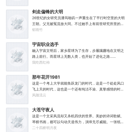
限，并非真的不死不灭。眼见修仙界乱世将至，吕阳原本决
定先在魔门苟住，一世世苦修，不成仙不出山，奈何魔门凶
剑走偏锋的大明
险异常，遍地都是人材。第一世，吕阳惨遭师姐暗算。第二
26世纪的女研究员潘筠啪叽一声重生在了平行时空里的大明
世，好不容易反杀师姐，又遭师兄毒手。第三世，第四
王朝。父兄被冤流放大同。不过她手上有前世研究所里的镇
世……直到百世之后，再回首，吕阳才发现自己已经成为了
馆神器——灵境！为救家人，潘筠化身道观小道士，仗剑提
郁雨竹
一代魔道巨擘，初圣宗里最畜生的那一个。“魔门个个都是人
猫走大明。潘小黑：天杀的潘筠，老子诅咒你一辈子考不上
材，说话又好听。”“我超喜欢这里的！”
度牒。潘筠大剑拍上去：闭嘴，信不信扣你鱼仔。
宇宙职业选手
融入宇宙文明后，家乡星球为了生存，步履蹒跚地在文明之
路上前行。而星球上无数人类，也开始了进化之路……
我吃西红柿
那年花开1981
这是一个考上大学就能鱼跃龙门的时代，这是一个处处风口
飞上天的时代，这也是一个还有纯洁不渝、真挚感情的时
代；只不过李野刚刚来到这个时代，却被劝着放弃高考进厂
风随流云
打螺丝；“反正你也考不上，就死了这条心吧！”“我堂堂二本
冲刺型选手会考不上？那岂不是辜负了那么多年体育老师的
大苍守夜人
教导？”
这是一个文采风流却又杀机四伏的世界。美妙的诗词歌赋、
琴棋书画，都可以勾动天道伟力，演绎无尽威能。一张纸可
封万载凶谷，一滴墨可将三千里海域化为永夜。林苏进入这
二十四桥明月夜