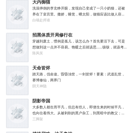
大内御猫
孩子抓了，把他们洗得白白净净的，这种羞辱让我悲愤欲
本就不是海贼王，是妖精的尾巴！开局捕捉艾露莎？开局被
绝。奸奇：一切变化都是命运的一部分，但命运被那个混蛋
洗澡摔倒的李玄睁开眼，发现自己变成了一只小奶猫，还被
艾琳捕捉！
给打碎了。色孽：其实达奇已经被我腐化了，但我不敢告诉
养在了皇宫里。撒娇，睡觉，晒太阳，做猫应该比做人容易
他。………………达奇：前面忘了，后面也忘了，总之，让亚
吧？李玄本打算跟着自己身份高贵的小主受尽一生恩宠，享
白喵赴捋谁
空间燃烧吧。帝皇：支持，666。
受被爱的一生。可惜生活不易，猫猫叹气，没有李玄这个家
都得散。那一夜，他只是多看了一眼，从此便走上了一条不
招黑体质开局修行在
归路。【虎形十式：1%】李玄：呔！大内御猫在此，鼠辈还
废土
穿越到废土，惯例是孤儿，该怎么办？首先要活下去，可是
不束手就擒！
想做到这一点并不容易。饱暖之后就该思……咳咳，就该考
虑怎么变强了，这更不容易。等曲涧磊开始逐渐变强，他意
陈风笑
外地发现，这个废土……不是他想像的废土！
天命皆烬
踏天路，伐命途。昏昏浊世，一剑皆烬！要素：武道乱世，
赛博修仙，两界门
阴天神隐
阴影帝国
大多数人都生而平凡，但总有些人，即便生来的时候平凡，
也向往着伟大。从被剥削的黑户杂工，到黑暗中的教父；从
遵守规则的社会底层，到制定规则的幕后皇帝；阳光照耀时
三脚架
这个国家属于联邦，夜幕降临后它则属于我！“有时候，阴影
不仅能够和光一样大，甚至还能遮住光！”“我们从不敲诈勒