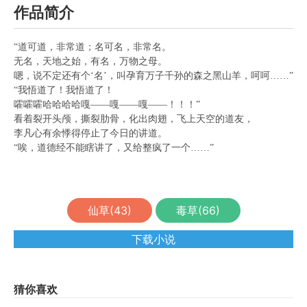
作品简介
“道可道，非常道；名可名，非常名。
无名，天地之始，有名，万物之母。
嗯，说不定还有个‘名’，叫孕育万子千孙的森之黑山羊，呵呵……”
“我悟道了！我悟道了！
嚯嚯嚯哈哈哈哈嘎——嘎——嘎——！！！”
看着裂开头颅，撕裂肋骨，化出肉翅，飞上天空的道友，
李凡心有余悸得停止了今日的讲道。
“唉，道德经不能瞎讲了，又给整疯了一个……”
仙草(
43
)
毒草(
66
)
下载小说
猜你喜欢