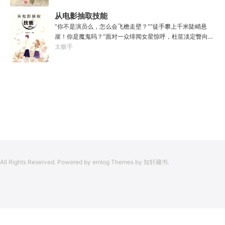
的黑暗森林；……李凡穿越而来，虽有雄心万丈，却只能于
了。”“只可惜，现在的我，可以称之为……武神！”
凡尘中打滚，蹉跎一生。好在临终之时终于觉醒异宝，能够
从电影抽取技能
化真为假，将真实的人生转为黄粱一梦，重回刚穿越之时！
“你不是演员么，怎么会飞檐走壁？”“徒手攀上千米陡峭悬
于是，李凡开始了他的漫漫长生路！第二世，李凡历时五十
崖！你是魔鬼吗？”面对一众绯闻女星惊呼，杜笙淡定瞥向从
载终权倾天下，但却遍寻世间而不见仙踪。只在人生的末尾
影片中获得的绝技：【龙象般若功（紫）：十龙十象之力，
太极手
得见仙人痕迹。第三世，李凡殚精竭虑、百般谋划，却终抵
般若金身，金刚不坏！】“我这十层功力显化，金光如丈，体
不过仙人一剑！第四世…………我，李凡，一介凡人，百世不
质強一点很合理吧？”《天龙》、《无间道》、《倚天》、
悔，但求长生！
《功夫》、《疾速追杀》……
All Rights Reserved. Powered by emlog Themes by 知轩藏书.