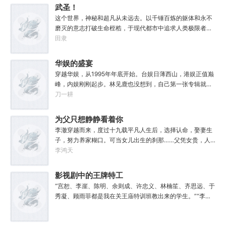
武圣！
这个世界，神秘和超凡从未远去。以千锤百炼的躯体和永不
磨灭的意志打破生命桎梏，于现代都市中追求人类极限者，
被称为：武道家！霓虹灯下，刀剑相交。广厦之巅，以拳会
田隶
友。三山五岳，论道英雄。在这里，一位位打破“肉体七大
限”的武道强者于苍穹下闯下如仙似神的名号，震古烁今，群
华娱的盛宴
星闪耀！在这里，十年一届的“万邦武道会”直播是全球收视
穿越华娱，从1995年年底开始。台娱日薄西山，港娱正值巅
率最高的节目，武道家为民族而战，为自己而战！在这里，
峰，内娱刚刚起步。林见鹿也没想到，自己第一张专辑就直
武道家用人类的血肉之躯和潜伏在黑暗中的魑魅魍魉，牛鬼
接打穿了两岸三地，直接封王了。这还怎么退休？
刀一耕
蛇神生死搏杀，守护家国文明！在这里，每一位真正的武道
家都坚定不移的相信：“武道无穷，吾身无拘！”
为父只想静静看着你
长生
李澈穿越而来，度过十九载平凡人生后，选择认命，娶妻生
子，努力养家糊口。可当女儿出生的刹那……父凭女贵，人
生不再平凡。……女儿平安出生，你获得道果【仙工】女儿
李鸿天
一岁，平平安安，你获得道果【龙象金刚】女儿两岁，无病
无灾，获得道果【无垢心】女儿三岁，活泼机灵，获得道果
影视剧中的王牌特工
【棋圣】女儿四岁、五岁、六岁…………李澈发现，女儿每长
“宫恕、李崖、陈明、余则成、许忠义、林楠笙、齐思远、于
大一岁，他便可凝聚出一颗道果，加持己身。从此以后，李
秀凝、顾雨菲都是我在关王庙特训班教出来的学生。”“李维
澈有了一个朴实无华的愿望。一岁一道果，默默守长生。为
恭、吴敬中、郑耀先、徐百川、王天风和我一起当过关王庙
父只想……从老婆孩子热炕头开始，心平气和的守护女儿长
特训班的老师。”“谭忠恕和刘新杰是经我之手的。”“我是
生不死。默默凝聚道果亿亿万。至此修行炼神，无敌天地