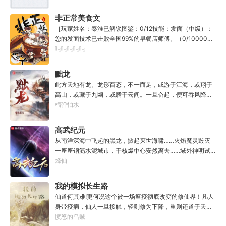
方世界，实力不允许他平凡···开词道，写文章，提笔就是他
人毕生难以触摸的天花板，敢与诸子百家圣人争道。精智
非正常美食文
计，察人心，演绎兵法三十六计，弹指间可换一国之君。不
［玩家姓名：秦淮已解锁图鉴：0/12技能：发面（中级）：
知者谓他情种，知他者，言他为真性情。
您的发面技术已击败全国99%的早餐店师傅。（0/10000）
调馅（高级）：您的调馅水平已击败全国100%的早餐店师
吨吨吨吨吨
傅（0/100000）……评价：一个初出茅庐的新手］踏进食堂
的那一刻，美食文主角迎来了他加载成功的系统。秦淮：美
黜龙
食文，早说呀，这个他熟！后来——秦淮发现这好像不是个
此方天地有龙。龙形百态，不一而足，或游于江海，或翔于
单纯的美食文系统。好像还加了些奇奇怪怪的东西。连带着
高山，或藏于九幽，或腾于云间。一旦奋起，便可吞风降
他看邻居、朋友、客人、员工都不太像人……不过没事。遇
雪，引江划河，落雷喷火，分山避海。此处人间也有龙。人
榴弹怕水
事不决，先吃一口！.游戏说明：1.本游戏自由度极高，请玩
中之龙，胸怀大志，腹有良谋，有包藏宇宙之机，吞吐天地
家自行探索。2.本游戏不会干预玩家的任何选择，请玩家努
之志。一时机发，便可翻云覆雨，决势分野，定鼎问道，证
高武纪元
力解锁图鉴。3.一切解释归游戏所有。
位成龙。作为一个迷路的穿越者，张行一开始也想成龙，但
从南洋深海中飞起的黑龙，掀起灭世海啸……火焰魔灵毁灭
后来，他发现这个行当卷的太厉害了，就决定改行，去黜落
一座座钢筋水泥城市，于核爆中心安然离去……域外神明试
群龙。所谓行尽天下路，使天地处处通，黜遍天下龙，使世
图统治整片星海……这是人类科技高度发达的未来世界。也
烽仙
间人人可为龙。
是掀起生命进化狂潮的高武纪元。即将高考的武道学生李
源，心怀能观想星海的奇异神宫，在这个世界艰难前行。多
我的模拟长生路
年以后。“我现在的飞行速度是122682米/每秒，力量爆发
仙道何其难!更何况这个被一场瘟疫彻底改变的修仙界！凡人
是……”李源在距蓝星表层约180公里的大气层中极速飞行，
身带疫病，仙人一旦接触，轻则修为下降，重则还道于天，
冰冷眸子盯着昏暗虚空尽头那条形似神话传说中神龙的庞然
于是仙凡永隔；仙法不可同修，整个修仙界成为了一个巨大
愤怒的乌贼
大物：“你，应该是所有入侵半神生命体中最强的一个