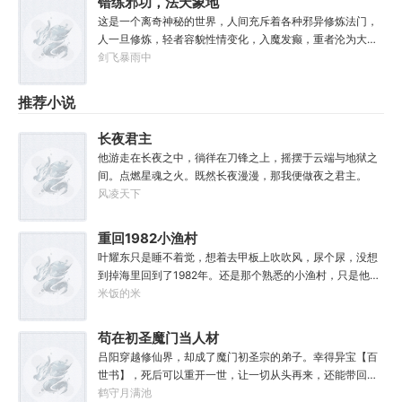
错练邪功，法天象地
索任何人，我们赚到的每一分钱，在良心上都能过的去。”如
这是一个离奇神秘的世界，人间充斥着各种邪异修炼法门，
果有人在夜晚敲响你的房门，他们要么为你带来我的问候，
人一旦修炼，轻者容貌性情变化，入魔发癫，重者沦为大
要么为你的狂妄带来毁灭。至于你会得到什么，这要看你怎
药，供邪魔采食……段云穿越而来，意外得到一本大药功法
剑飞暴雨中
么选，我的朋友！
《玉剑真解》。没想到他是万中无一的修行奇才，在不知情
的情况下，让这功法脱胎换骨，玉剑指路，洞穿一切。后来
推荐小说
他学成的功法越来越多，怀揣“达者兼济天下”的理念，段云
从不藏私，传武天下。谁曾想……“段魔头误我！他告诉我这
长夜君主
桩功滋阴壮阳，如今我却只能蹲着尿尿，呜呜......”“这本《七
他游走在长夜之中，徜徉在刀锋之上，摇摆于云端与地狱之
分归元气》是那魔头教的我，我如今不是被杀就是踩屎，神
间。点燃星魂之火。既然长夜漫漫，那我便做夜之君主。
算先生说我少了七成气运。”“段魔头说的话一句都不要听！
风凌天下
万妙宫的仙子本来要举宫飞天的，结果却一夜间入了魔，沦
为妖女，这都是段老魔的手笔！”……段云很是不解，自己不
过练练武，传传功，偶尔法天象地一下，怎么就成了罄竹难
重回1982小渔村
书的魔头了呢？这是污蔑！同样的功法，为什么我就没有问
叶耀东只是睡不着觉，想着去甲板上吹吹风，尿个尿，没想
题？错的是你们，不可能是我啊！
到掉海里回到了1982年。还是那个熟悉的小渔村，只是他已
经不是年轻时候的他了。混账了半辈子，这回他想好好来过
米饭的米
的，只是怎么一个个都不相信呢……上辈子没出息，这辈子
他也没什么大理想大志向，只想挽回遗憾，跟老婆好好过日
苟在初圣魔门当人材
子，一家子平安喜乐就好。
吕阳穿越修仙界，却成了魔门初圣宗的弟子。幸得异宝【百
世书】，死后可以重开一世，让一切从头再来，还能带回前
世的宝物，修为，寿命，甚至觉醒特殊的天赋。奈何次数有
鹤守月满池