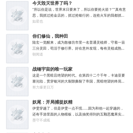
谁？”“我啊，他们都唤我老九。”“日本人那边，一直找的‘妇
今天毁灭世界了吗？
间。
好’就是我。”“嗯，我还有个代号，就是他们一直在找的‘喀秋
“所以你是说，世界末日要来了，所以你要抢火箭？”“真有意
莎’。”
思，我抓过抢金店的，抓过抢银行的，连抢火车的我都抓
过，就是没抓过抢火箭的。”“你怎么想的？就算你真把火箭
如星也
抢下来了，你会开吗？”坐在男人对面的林序缓缓点头。“会
开。”“真的，我已经开过无数次了。”“还有，你们真得快
你们修仙，我种田
点，我没时间了。”“没时间？”男人呵呵一笑。“你很忙
陆玄一觉醒来，成为散修坊市里一名普通灵植师，守着一亩
吗？”“很忙。”林序点点头。“我得去毁灭下一个世界了。”
三分灵田，苟活于修行界。好在意外发现，每有灵植成熟，
自己便能得到额外奖励。收获剑草一株，获得剑丸一枚。收
朝闻道
获玄虫藤一株，获得隐星砂一份。收获幽泉花一朵，获得螟
焰丹丹方一张。……从此，他便安分守住自家灵田，坐看修
战锤宇宙的唯一玩家
行界风起云涌，沧海桑田。“什么切磋斗法，秘境探索，寻仙
这是一个黑暗且绝望的时代。在第四十二个千年，卡迪亚要
缘，得法宝……通通与我无关！”“我只想安安静静的种田。”
塞沦陷，贯穿银河的大裂隙撕裂了帝国，黑暗绝望的终焉时
代降临。人类的命运似乎已被注定，要在无休止的恐怖战争
努力爆更日万
中走向灭亡。直到误以为自己在玩虚拟现实游戏的达奇，冒
失的来到这个世界。“剧情对话什么的最烦人了，统统跳
妖尾：开局捕捉妖精
过。”“我不想知道为什么，我只想大开杀戒。”基里曼：达奇
女王艾露莎
伊雯穿越了，但是伊雯一点不慌……因为和他一起穿越的，
是个优秀的战士，就是不爱听人话，每次想和他说些什么，
还有手游里面的人物模板，以及抽奖得到的五颗恶魔果实。
他都要跳过。塔拉辛：我很好奇，他是怎么把恒星敲成一个
伊雯自认自己可以依靠首充六块得到的特殊体质，以及背包
墨守不成呱
个方块的。钛族：对那家伙来说，物理学已经不存在了。恐
里面的恶魔果实，在海贼王的世界成为一方强者。直到睁开
虐：那混蛋造了根大柱子，说要用来撅我。纳垢：他把我的
双眼的伊雯看到了一头绯红色的巨龙。伊雯这才知道，这根