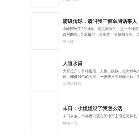
满级传球，请叫我三狮军团话事人
凌峰回到了2014年。随之而来的，是一个
逸的助攻...英冠最佳、金童奖、英超助攻王
渐老去的新时代，他异军突起！从传球喂饼开始
若清峰
全面最无解的中场，也成为了新时代的足坛王者
喃咕，这球差点就进了，送上今天第一个赞！
人道永昌
大幕拉开，群雄逐鹿！人族、妖族，短命种与
侯，却被时代的大潮，一步步推向巅峰之位。
小楼听风云
末日：小姐姐没了我怎么活
末日来临，幸存者们还在为活下去而垂死挣扎
树猴小飞