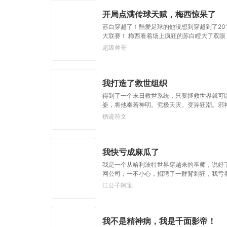
开局点满传球天赋，梅西惊呆了
苏白穿越了！酷爱足球的他没想到穿越到了20
大联赛！ 梅西看着场上疯狂的苏白瞪大了双眼
苏白.........
超级帅哥
我打造了救世组织
得到了一个末日救世系统，只要拯救世界就可
姿，将他奉若神明。究极天灾。变异狂潮。邪神
锈迹符文
我快亏成麻瓜了
我是一个从哈利波特世界穿越来的巫师，说好
网公司；一不小心，招聘了一群背刺狂，我亏
江公子阿宝
我不是精神病，我是千面影帝！