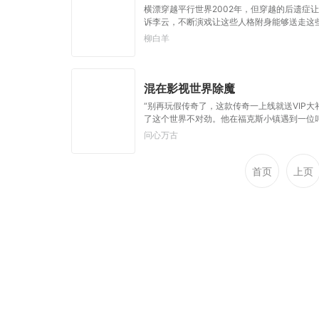
横漂穿越平行世界2002年，但穿越的后遗症
诉李云，不断演戏让这些人格附身能够送走这些
影帝。当李云参加明星综艺时，告诉你这个影帝明
柳白羊
哦，还有最后一本，精神病证书，我能成为戏
混在影视世界除魔
“别再玩假传奇了，这款传奇一上线就送VIP
了这个世界不对劲。他在福克斯小镇遇到一位叫
得到各种技能和装备，开局就送麻痹戒指，一
问心万古
首页
上页