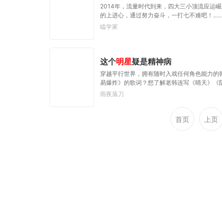
2014年，流量时代到来，四大三小顶流应
的上进心，通过努力奋斗，一打七不难吧！……
瞌学家
这个
明星
疑是精神病
穿越平行世界，拥有随时入戏任何角色能力的
易爆炸》的歌词？想了解老韩连写《晴天》《阴
《少年包青天》《电锯惊魂》？没点心理问题
雨夜落刀
了，我特么非要让你们见识见识天线宝宝和海
精神病人影视评分也比我高。还要更痛苦？当然
首页
上页