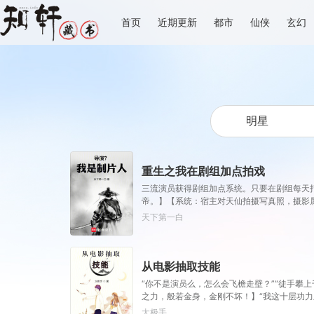
首页
近期更新
都市
仙侠
玄幻
重生之我在剧组加点拍戏
三流演员获得剧组加点系统。只要在剧组每天打
帝。】【系统：宿主对天仙拍摄写真照，摄影
宿主打开隐藏属性魅力，获得魅力+1，华语票
天下第一白
从电影抽取技能
“你不是演员么，怎么会飞檐走壁？”“徒手攀
之力，般若金身，金刚不坏！】“我这十层功
太极手