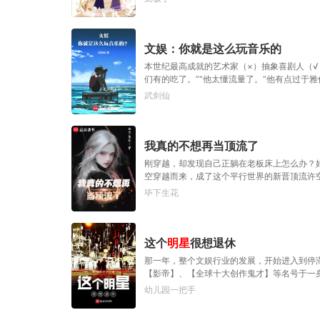
文娱：你就是这么玩音乐的
本世纪最高成就的艺术家（×）抽象喜剧人（√
们有的吃了。”“他太懂流量了。“他有点过于
武剑仙
我真的不想再当顶流了
刚穿越，却发现自己正躺在老板床上怎么办？
空穿越而来，成了这个平行世界的新晋顶流许空
却食髓知味的国民初恋上进心极强但内心孤独
毕下生花
这个
明星
很想退休
那一年，整个文娱行业的发展，开始进入到停
【影帝】、【全球十大创作鬼才】等名号于一
班吧！”
幼儿园一把手