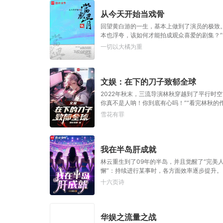
从今天开始当戏骨
回望黄白游的一生，基本上做到了演员的极致
本也浮夸，该如何才能拍成观众喜爱的剧集？”“
底来没来？”“如来！”
一切以大橘为重
文娱：在下的刀子致郁全球
2022年秋末，三流导演林秋穿越到了平行时
你真不是人呐！你到底有心吗！”“看完林秋的
真不想发刀子啊！”
雪花有罪
我在半岛肝成就
林云重生到了09年的半岛，并且觉醒了“完美
懈”：持续进行某事时，各方面效率逐步提升。【
升专注力，在高强度学习状态下，依然能保持清晰
十六页诗
握”=“绝对乐感”重活一世，林云自然要把握机
华娱之流量之战