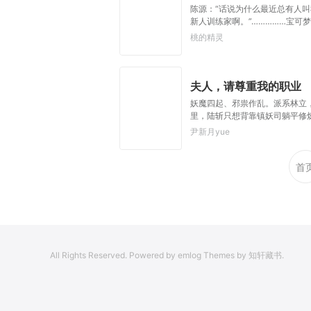
陈源：“话说为什么最近总有人叫
新人训练家啊。”……………宝可梦
桃的精灵
夫人，请尊重我的职业
妖魔四起、邪祟作乱。派系林立
里，陆斩只想背靠镇妖司躺平修
夫人，请尊重我的职业，谁说奶
尹新月yue
首
All Rights Reserved. Powered by emlog Themes by 知轩藏书.