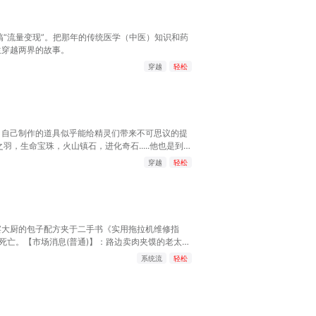
搞“流量变现”。把那年的传统医学（中医）知识和药
生穿越两界的故事。
穿越
轻松
，自己制作的道具似乎能给精灵们带来不可思议的提
，生命宝珠，火山镇石，进化奇石.....他也是到处
被制作出来，他被称为不可思议的工匠大师。而一路上
穿越
轻松
造的红莲铠骑，擅长机械发明的玛机雅娜.....“来
宴大厨的包子配方夹于二手书《实用拖拉机维修指
死亡。【市场消息(普通)】：路边卖肉夹馍的老太，
的饭店。【命运食刻(传说)】：三日后台风过境将摧
系统流
轻松
火焖炉暗格中，藏有失传的「锅之呼吸法」......
司是餐饮界业胖东来，我认为这是对我们的鞭策和信