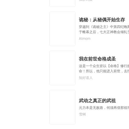
诡秘：从秘偶开始生存
穿越到《诡秘之主》中第四纪晚
于帷幕之后，七大正神教会倾轧
者是陷入污染与疯狂之前的最后
Atmorn
人鱼的歌声吟诵着愚者的诗篇。
台，现实与诡秘交织，克苏鲁神
人登上舞台之时，星星归位！旧
我在前世命格成圣
这是一个众生皆以【命格】修行
命！所以，他只能进入前世，去
成。炽白命格】【饕食之命：贪
知好道人
命格——【鸭杀】【饕食】+【
武动之真正的武祖
元力本是无敌路，何须再借那祖
雪猁