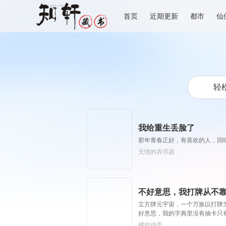
首页
近期更新
都市
仙
我给重生丢脸了
那年青春正好，有喜欢的人，回
无情的吞币器
不好意思，我打牌从不
立方牌元宇宙，一个万族以打牌
好意思，我的字典里没有抽卡只有
橘炒鸡蛋