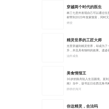
穿越两个时代的医生
林三七意外发现自己可以通过任意
材带到2023年发家致富，同时
烤饺
精灵世界的工匠大师
光苔穿越到精灵世界，却成为了
升，并且具有独特的效果。遗迹石
搜集稀有材料的神奇旅者。讲究围
油炸咸鱼
所遇到的伙伴，都是同样有着追求
吧小智，试试这个。”光苔向着
美食情报王
30岁的陈舟陷入生活困境。直
南》当中，该书近日在西北角书摊
最近因为城管要求合并摊位，打算
静静的海河
毁青原生鲜冷库，抢先收购其濒临
本来陈舟只是想靠情报系统，改
任。”“叫我食神是什么鬼？”
你这精灵，合法吗