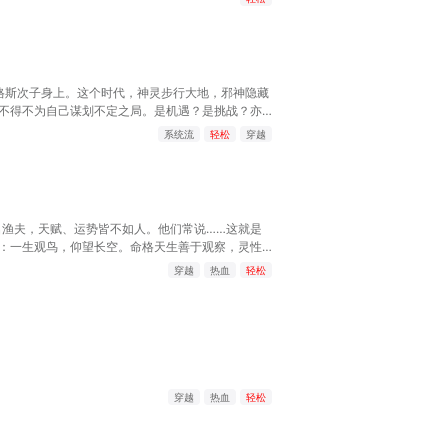
格斯次子身上。这个时代，神灵步行大地，邪神隐藏
不得不为自己谋划不定之局。是机遇？是挑战？亦或
无数历史化为迷雾，半神的陨落充斥扭曲与疯狂，美
系统流
轻松
穿越
悲戚哀鸣，是神明的陨落还是新神的诞生？廷根为舞
，这又是谁的手笔？当奇迹展现，神战爆发，幕后之
渔夫，天赋、运势皆不如人。他们常说……这就是
：一生观鸟，仰望长空。命格天生善于观察，灵性天
明黄命格】【观鸟】+【灵冲】+【亲水】可得明黄
穿越
热血
轻松
传说命格——【天生剑仙】
穿越
热血
轻松