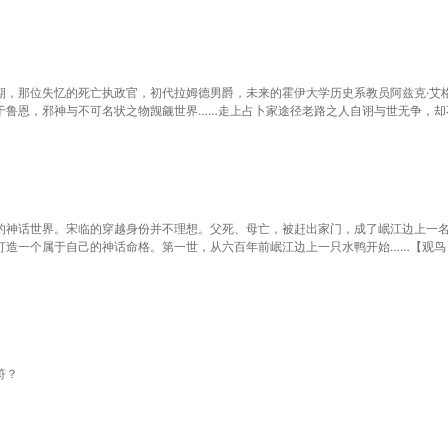
期，那位失忆的死亡执政官，初代拉姆德男爵，未来的霍伊大学历史系教员阿兹克·艾
于鲁恩，邪神与不可名状之物觊觎世界……走上占卜家途径老路之人自诩与世无争，却
挣扎？当秘偶共同演绎活灵活现的生活画卷，隐藏于幕布之后的巨大建筑重返现实，
无法落幕的剧场之中谁是谁的秘偶？蚀日之人又是谁的化身？疯狂知识源自于何处？
话成为学者们共同讨论的话题，密斯卡托尼克大学里黑夜与白天隔离普通人与非凡者
日已至！
的神话世界。宋临的穿越身份并不理想。父死、母亡，被赶出家门，成了岷江边上一名
打造一个属于自己的神话命格。第一世，从六百年前岷江边上一只水鸭开始……【观鸟
食无忌，无底之胃。命格天性贪婪，可成长为江中巨怪……修行水、土之法二成增益。
红螭】+【痴鬼】可得湛蓝命格——【天命之妖】【剑骨】+【剑心】+【剑痴】可得
符？