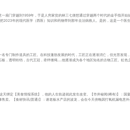
一扇门穿越到1959年，于是人穷家贫的林三七便想通过穿越两个时代的金手指开始
又把2023年的现代医学（西医）知识和药物带到那年去治病救人。是的，这是一个医
一名专门制作道具的工匠。在科技蓬勃发展的时代，工匠正在逐渐消亡，但光苔发现
板，透明铃铛，古代王冠，牵绊缰绳.....他逐渐成为各个地区知名的古物工匠。虹色之羽
巾，庆祝之铠，清净坠饰，闪耀护符，梦境球.....就连卡牌游戏中的部分道具也能
与理想的特立独行的个体。希望缔造理想国的坚盾剑怪，会培育树果的裙儿小姐，沉迷锻
小智递出了一枚绿色的骰子。
到这天绑定【美食情报系统】，他的人生轨迹就此发生改变。【市井秘闻(稀有)】：国
售卖。【食材快讯(普通)】：谢老板水产店的波龙，会在今天傍晚因打氧机漏电意外
便宜出售自己的小吃车。【食客动态(稀有)】：潜逃半年的通缉犯王xx，决定光顾你
破产的关联牧场，可获得稳定牛肉供应链。【厨道真解(传说)】：广福楼熄灯三十年的碳
善自己一家三口的生活，哪想到自己的厨艺越来越好，生意也越做越大。“你们说我公