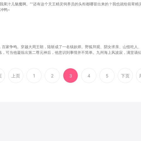
我果汁儿魅魔啊。”“还有这个天王精灵饲养员的头衔都哪冒出来的？我也就给前辈精灵
冲鸭~
，百家争鸣。穿越大周王朝，陆斩成了一名镇妖师。野狐拜观、阴女求亲、山怪吃人
炼，可当他凝练出第二尊元神后，他意识到事情并不简单。九州海上风波寂，满堂谪
妈不能输出？
页
上页
1
2
3
4
5
下页