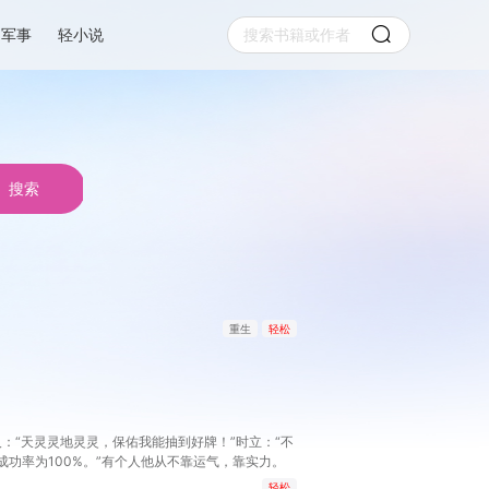
军事
轻小说
搜索
重生
轻松
“天灵灵地灵灵，保佑我能抽到好牌！”时立：“不
成功率为100%。”有个人他从不靠运气，靠实力。
轻松