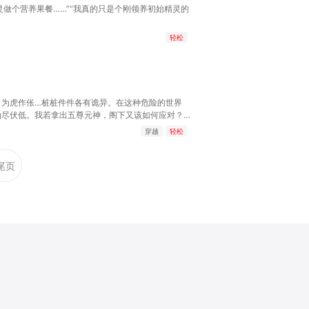
做个营养果餐……”“我真的只是个刚领养初始精灵的
轻松
、为虎作伥…桩桩件件各有诡异。在这种危险的世界
仙尽伏低。我若拿出五尊元神，阁下又该如何应对？…
穿越
轻松
尾页