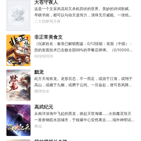
大苍守夜人
教导？”
这是一个文采风流却又杀机四伏的世界。美妙的诗词歌赋、
琴棋书画，都可以勾动天道伟力，演绎无尽威能。一张纸可
封万载凶谷，一滴墨可将三千里海域化为永夜。林苏进入这
二十四桥明月夜
方世界，实力不允许他平凡···开词道，写文章，提笔就是他
人毕生难以触摸的天花板，敢与诸子百家圣人争道。精智
非正常美食文
计，察人心，演绎兵法三十六计，弹指间可换一国之君。不
［玩家姓名：秦淮已解锁图鉴：0/12技能：发面（中级）：
知者谓他情种，知他者，言他为真性情。
您的发面技术已击败全国99%的早餐店师傅。（0/10000）
调馅（高级）：您的调馅水平已击败全国100%的早餐店师
吨吨吨吨吨
傅（0/100000）……评价：一个初出茅庐的新手］踏进食堂
的那一刻，美食文主角迎来了他加载成功的系统。秦淮：美
黜龙
食文，早说呀，这个他熟！后来——秦淮发现这好像不是个
此方天地有龙。龙形百态，不一而足，或游于江海，或翔于
单纯的美食文系统。好像还加了些奇奇怪怪的东西。连带着
高山，或藏于九幽，或腾于云间。一旦奋起，便可吞风降
他看邻居、朋友、客人、员工都不太像人……不过没事。遇
雪，引江划河，落雷喷火，分山避海。此处人间也有龙。人
榴弹怕水
事不决，先吃一口！.游戏说明：1.本游戏自由度极高，请玩
中之龙，胸怀大志，腹有良谋，有包藏宇宙之机，吞吐天地
家自行探索。2.本游戏不会干预玩家的任何选择，请玩家努
之志。一时机发，便可翻云覆雨，决势分野，定鼎问道，证
高武纪元
力解锁图鉴。3.一切解释归游戏所有。
位成龙。作为一个迷路的穿越者，张行一开始也想成龙，但
从南洋深海中飞起的黑龙，掀起灭世海啸……火焰魔灵毁灭
后来，他发现这个行当卷的太厉害了，就决定改行，去黜落
一座座钢筋水泥城市，于核爆中心安然离去……域外神明试
群龙。所谓行尽天下路，使天地处处通，黜遍天下龙，使世
图统治整片星海……这是人类科技高度发达的未来世界。也
烽仙
间人人可为龙。
是掀起生命进化狂潮的高武纪元。即将高考的武道学生李
源，心怀能观想星海的奇异神宫，在这个世界艰难前行。多