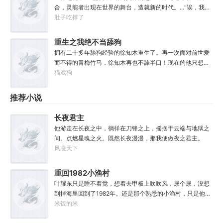
是个优秀的战士，就是不爱听人话，每次想和他说些什么，
合，灵能者出现在世界的舞台，造就新的时代。...“诶，我这
他都要跳过。塔拉辛：我很好奇，他是怎么把恒星敲成一个
天赋面板下面怎么有个加号？”“来都来了，不点一下试
肚子吃撑了
个方块的。钛族：对那家伙来说，物理学已经不存在了。恐
试？”【第二天赋觉醒中...】原来这就是我真正的天赋吗？面
虐：那混蛋造了根大柱子，说要用来撅我。纳垢：他把我的
板！加天赋！....【神勇无双】：高额免伤，使用长武器时力
重生之我绝不当舔狗
孩子抓了，把他们洗得白白净净的，这种羞辱让我悲愤欲
量判定提升50%。【灵能-圣体】：巨量提升灵能量，灵能总
绝。奸奇：一切变化都是命运的一部分，但命运被那个混蛋
拥有二十多年舔狗经验的徐知木重生了。再一次面对前世爱
量越多，基础增幅越强。【序列-圣耀】：抗性巨量提升，获
给打碎了。色孽：其实达奇已经被我腐化了，但我不敢告诉
而不得的青梅竹马，徐知木再也不舔半口！现在的他只想赚
得全新序列力量【神圣力】。....我，叶铭秋，没有开挂，只
他。………………达奇：前面忘了，后面也忘了，总之，让亚
点钱，去寻找自己真正的宝藏女孩，可是……“知木你最近怎
猫戏狗
是天赋异禀！
空间燃烧吧。帝皇：支持，666。
么都不理我了？”“徐知木，我脚疼你背我回家好不好？”“知
木，我的电脑又坏了，你再来帮我修修好不好。”“知木，我
推荐小说
想你了，给我一次机会好不好……”凌晨十二点收到信息的徐
知木陷入沉思。姑娘，怎么你成舔狗了？
长夜君主
他游走在长夜之中，徜徉在刀锋之上，摇摆于云端与地狱之
间。点燃星魂之火。既然长夜漫漫，那我便做夜之君主。
风凌天下
重回1982小渔村
叶耀东只是睡不着觉，想着去甲板上吹吹风，尿个尿，没想
到掉海里回到了1982年。还是那个熟悉的小渔村，只是他已
经不是年轻时候的他了。混账了半辈子，这回他想好好来过
米饭的米
的，只是怎么一个个都不相信呢……上辈子没出息，这辈子