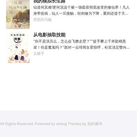
我的模拟长生路
年以后。“我现在的飞行速度是122682米/每秒，力量爆发
仙道何其难!更何况这个被一场瘟疫彻底改变的修仙界！凡人
是……”李源在距蓝星表层约180公里的大气层中极速飞行，
身带疫病，仙人一旦接触，轻则修为下降，重则还道于天，
冰冷眸子盯着昏暗虚空尽头那条形似神话传说中神龙的庞然
于是仙凡永隔；仙法不可同修，整个修仙界成为了一个巨大
愤怒的乌贼
大物：“你，应该是所有入侵半神生命体中最强的一个
的黑暗森林；……李凡穿越而来，虽有雄心万丈，却只能于
了。”“只可惜，现在的我，可以称之为……武神！”
凡尘中打滚，蹉跎一生。好在临终之时终于觉醒异宝，能够
从电影抽取技能
化真为假，将真实的人生转为黄粱一梦，重回刚穿越之时！
“你不是演员么，怎么会飞檐走壁？”“徒手攀上千米陡峭悬
于是，李凡开始了他的漫漫长生路！第二世，李凡历时五十
崖！你是魔鬼吗？”面对一众绯闻女星惊呼，杜笙淡定瞥向从
载终权倾天下，但却遍寻世间而不见仙踪。只在人生的末尾
影片中获得的绝技：【龙象般若功（紫）：十龙十象之力，
太极手
得见仙人痕迹。第三世，李凡殚精竭虑、百般谋划，却终抵
般若金身，金刚不坏！】“我这十层功力显化，金光如丈，体
不过仙人一剑！第四世…………我，李凡，一介凡人，百世不
质強一点很合理吧？”《天龙》、《无间道》、《倚天》、
悔，但求长生！
《功夫》、《疾速追杀》……
All Rights Reserved. Powered by emlog Themes by 知轩藏书.