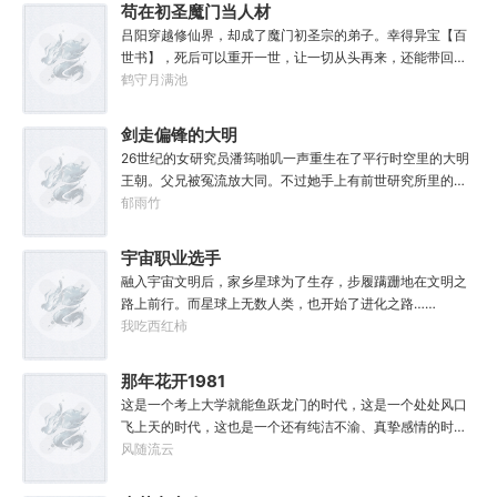
他也没什么大理想大志向，只想挽回遗憾，跟老婆好好过日
苟在初圣魔门当人材
子，一家子平安喜乐就好。
吕阳穿越修仙界，却成了魔门初圣宗的弟子。幸得异宝【百
世书】，死后可以重开一世，让一切从头再来，还能带回前
世的宝物，修为，寿命，甚至觉醒特殊的天赋。奈何次数有
鹤守月满池
限，并非真的不死不灭。眼见修仙界乱世将至，吕阳原本决
定先在魔门苟住，一世世苦修，不成仙不出山，奈何魔门凶
剑走偏锋的大明
险异常，遍地都是人材。第一世，吕阳惨遭师姐暗算。第二
26世纪的女研究员潘筠啪叽一声重生在了平行时空里的大明
世，好不容易反杀师姐，又遭师兄毒手。第三世，第四
王朝。父兄被冤流放大同。不过她手上有前世研究所里的镇
世……直到百世之后，再回首，吕阳才发现自己已经成为了
馆神器——灵境！为救家人，潘筠化身道观小道士，仗剑提
郁雨竹
一代魔道巨擘，初圣宗里最畜生的那一个。“魔门个个都是人
猫走大明。潘小黑：天杀的潘筠，老子诅咒你一辈子考不上
材，说话又好听。”“我超喜欢这里的！”
度牒。潘筠大剑拍上去：闭嘴，信不信扣你鱼仔。
宇宙职业选手
融入宇宙文明后，家乡星球为了生存，步履蹒跚地在文明之
路上前行。而星球上无数人类，也开始了进化之路……
我吃西红柿
那年花开1981
这是一个考上大学就能鱼跃龙门的时代，这是一个处处风口
飞上天的时代，这也是一个还有纯洁不渝、真挚感情的时
代；只不过李野刚刚来到这个时代，却被劝着放弃高考进厂
风随流云
打螺丝；“反正你也考不上，就死了这条心吧！”“我堂堂二本
冲刺型选手会考不上？那岂不是辜负了那么多年体育老师的