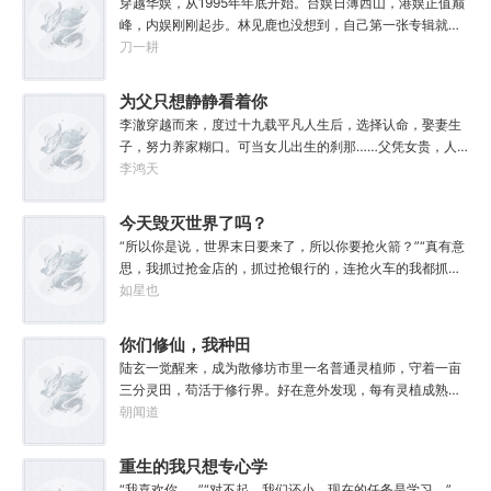
穿越华娱，从1995年年底开始。台娱日薄西山，港娱正值巅
相信火之意志吗？木叶，要开始加速了！”「笼络天才」、
峰，内娱刚刚起步。林见鹿也没想到，自己第一张专辑就直
「制度改革」、「火之国镇国将军」「忍界灯塔」、「木叶
接打穿了两岸三地，直接封王了。这还怎么退休？
刀一耕
绿卡」、「凝聚日向宇智波」「扶持平民」、「迭代科
技」、「普适性柱间疫苗」「以宇智波之身复活扉间」…猿
为父只想静静看着你
飞日斩立于火影岩之巅，下方人声沸腾：“以火影之名，让木
叶再次伟大！”
长生
李澈穿越而来，度过十九载平凡人生后，选择认命，娶妻生
子，努力养家糊口。可当女儿出生的刹那……父凭女贵，人
生不再平凡。……女儿平安出生，你获得道果【仙工】女儿
李鸿天
一岁，平平安安，你获得道果【龙象金刚】女儿两岁，无病
无灾，获得道果【无垢心】女儿三岁，活泼机灵，获得道果
今天毁灭世界了吗？
【棋圣】女儿四岁、五岁、六岁…………李澈发现，女儿每长
“所以你是说，世界末日要来了，所以你要抢火箭？”“真有意
大一岁，他便可凝聚出一颗道果，加持己身。从此以后，李
思，我抓过抢金店的，抓过抢银行的，连抢火车的我都抓
澈有了一个朴实无华的愿望。一岁一道果，默默守长生。为
过，就是没抓过抢火箭的。”“你怎么想的？就算你真把火箭
如星也
父只想……从老婆孩子热炕头开始，心平气和的守护女儿长
抢下来了，你会开吗？”坐在男人对面的林序缓缓点头。“会
生不死。默默凝聚道果亿亿万。至此修行炼神，无敌天地
开。”“真的，我已经开过无数次了。”“还有，你们真得快
你们修仙，我种田
间。
点，我没时间了。”“没时间？”男人呵呵一笑。“你很忙
陆玄一觉醒来，成为散修坊市里一名普通灵植师，守着一亩
吗？”“很忙。”林序点点头。“我得去毁灭下一个世界了。”
三分灵田，苟活于修行界。好在意外发现，每有灵植成熟，
自己便能得到额外奖励。收获剑草一株，获得剑丸一枚。收
朝闻道
获玄虫藤一株，获得隐星砂一份。收获幽泉花一朵，获得螟
焰丹丹方一张。……从此，他便安分守住自家灵田，坐看修
重生的我只想专心学
行界风起云涌，沧海桑田。“什么切磋斗法，秘境探索，寻仙
“我喜欢你……”“对不起，我们还小，现在的任务是学习。”