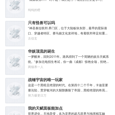
习
缘，得法宝……通通与我无关！”“我只想安安静静的种田。”
纯纯的橙
只有怪兽可以吗
“神圣泰拉联邦.界门区，位于大陆板块东部，最早的星际港
口、穿越者特区、赛马娘文化发祥地，有着联邦举足轻重的
经济地位与社会影响力，大家还记得这份考点么？”“老师，
古信玄
为什么突然说起这个？”“因为就在今天，我得遗憾却又难免
愉快地告知各位一件事，你们的时事政治将增加一串新的考
华娱顶流的诞生
点，或许再过两年还会编入历史教材，不过那就不是各位需
一梦醒来，回到2011年。路风得到了一个简陋的娱乐天赋系
要担心的事了。”“啊？”“怪兽宣传特区——这是界门区即将
统。“参加北电招生考试，你一曲《成都》惊艳全场，拒绝蜜
获得的新称谓，也是今年的新考点。”“至于造就并推进这项
姐邀请，发疯苦学备战高考，以专业第一名入学，恭喜你，
两猫养一人
新政策的形象代言人，既是我的学生，也是各位的学长，换
获得了【娜扎的非凡颜值】”“参加《绣春刀》试镜，你为梦
言之，咱们学校又出了位大人物。”“呃……难道是…老希望事
想窒息，带资进组，截胡男一号，与狮姐疯狂炒CP，成功登
战锤宇宙的唯一玩家
事顺心的那位？”“没错，奥默.林顿，林顿事务所的所长、中
顶周票房冠军，恭喜你，获得了【张震的卓越气质】”……什
央特雷森的名训练员、黑暗反派系外观第33届冠军得主——
这是一个黑暗且绝望的时代。在第四十二个千年，卡迪亚要
么是顶流？永争第一，绝不服输！强大的人气，恐怖的票
当然，他不爱听最后这个头衔。值得一提的是……他到现在
塞沦陷，贯穿银河的大裂隙撕裂了帝国，黑暗绝望的终焉时
房，无敌的收视率，踏着无数对手铸就威名，颜值与才华并
也总是不顺心。”“因为最近老有人在他事务所咨询赛马娘的
代降临。人类的命运似乎已被注定，要在无休止的恐怖战争
努力爆更日万
存，真实不做作，拥有一个广为流传的爱恨恩怨故事。十年
问题，而不是怪兽。”
中走向灭亡。直到误以为自己在玩虚拟现实游戏的达奇，冒
如一日，永不停歇的输出爆款！
失的来到这个世界。“剧情对话什么的最烦人了，统统跳
我的天赋面板能加点
过。”“我不想知道为什么，我只想大开杀戒。”基里曼：达奇
世界进化，天地异变，名为灵界的超凡世界与地球相互融