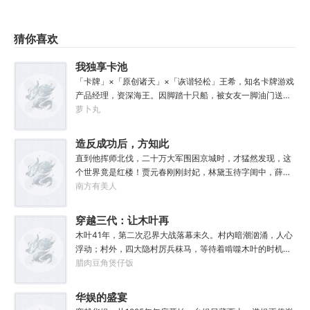
猜你喜欢
我独享卡池
「卡牌」×「原创诸天」×「诙谐轻松」王希，知名卡牌游戏
产品经理，资深海王。因脚踏十只船，被女友一脚油门送往
异世界。…一场大灾变，重建新世界。五大国组成“世界同
萝卜丸
盟”，艰难抵御着迷宫与灾害。职业勇者们手持卡牌，以万千
幻想中的超凡力量，对抗着数不清的怪物。撞大运的王希睁
造反成功后，方知此
眼醒来，重新认识新世界——高墙、电塔、荒野、迷宫、灾
地是红楼
直到他挥师北伐，二十万大军围困京城时，才猛然发现，这
域；俯瞰局、防卫队、勇者协会、齿轮财团、圣标组织。灾
个世界竟是红楼！贾元春刚刚封妃，林黛玉待字闺中，薛宝
害降临，怪物横行。脑海中的一道罅隙，为王希打开了穿梭
钗、三春等人搬入大观园不久。李纨在守寡，妙玉在栊翠
南方有美人
异世界的大门——他唯有一次次行走在童话、志怪、中古与
庵，王熙凤，紫鹃、晴雯、平儿、香菱……金陵十二钗风华
怪谈的异世界，捕获一个个传奇人物与生物的能力卡牌，才
正茂，十二副钗娇俏可人。攻入京城，楚延登基称帝，并很
穿越三代：让木叶再
能在主世界的灾害中活下去。这是一个退役海王洗心革面，
快下了一道圣旨：贾、林、薛、史等罪官女眷，皆没入掖
在扮演“虾头男”的路上越走越远，直至成为卡密的故事。
次伟大！
木叶41年，第二次忍界大战落幕未久。村内暗潮汹涌，人心
庭。江山美人，他全都要！……当晚，绛珠仙草出现在他面
浮动；村外，四大隐村厉兵秣马，等待着啃噬木叶的时机。
前。
内忧外患之际，机关老资历穿越成猿飞日斩。随之而来的，
腊肉豆角煲仔饭
还有识海中的一页文件：权威、外交、军事、经济、教育
——五项指标，将他的未来与村子绑定。从‘杯酒释根部’、重
华娱的盛宴
塑与弟子们的羁绊开始，猿飞日斩踏上了最强火影之路！“你