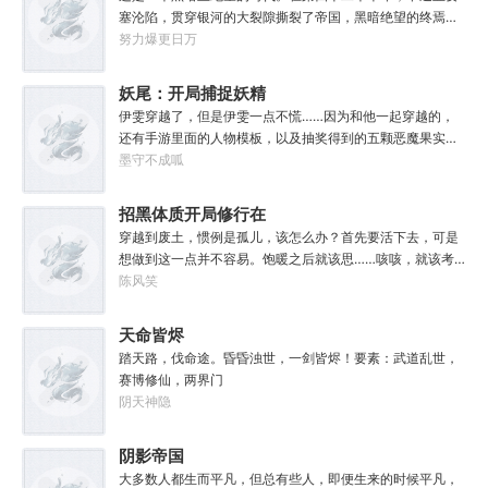
缘，得法宝……通通与我无关！”“我只想安安静静的种田。”
塞沦陷，贯穿银河的大裂隙撕裂了帝国，黑暗绝望的终焉时
代降临。人类的命运似乎已被注定，要在无休止的恐怖战争
努力爆更日万
中走向灭亡。直到误以为自己在玩虚拟现实游戏的达奇，冒
失的来到这个世界。“剧情对话什么的最烦人了，统统跳
妖尾：开局捕捉妖精
过。”“我不想知道为什么，我只想大开杀戒。”基里曼：达奇
女王艾露莎
伊雯穿越了，但是伊雯一点不慌……因为和他一起穿越的，
是个优秀的战士，就是不爱听人话，每次想和他说些什么，
还有手游里面的人物模板，以及抽奖得到的五颗恶魔果实。
他都要跳过。塔拉辛：我很好奇，他是怎么把恒星敲成一个
伊雯自认自己可以依靠首充六块得到的特殊体质，以及背包
墨守不成呱
个方块的。钛族：对那家伙来说，物理学已经不存在了。恐
里面的恶魔果实，在海贼王的世界成为一方强者。直到睁开
虐：那混蛋造了根大柱子，说要用来撅我。纳垢：他把我的
双眼的伊雯看到了一头绯红色的巨龙。伊雯这才知道，这根
招黑体质开局修行在
孩子抓了，把他们洗得白白净净的，这种羞辱让我悲愤欲
本就不是海贼王，是妖精的尾巴！开局捕捉艾露莎？开局被
绝。奸奇：一切变化都是命运的一部分，但命运被那个混蛋
废土
穿越到废土，惯例是孤儿，该怎么办？首先要活下去，可是
艾琳捕捉！
给打碎了。色孽：其实达奇已经被我腐化了，但我不敢告诉
想做到这一点并不容易。饱暖之后就该思……咳咳，就该考
他。………………达奇：前面忘了，后面也忘了，总之，让亚
虑怎么变强了，这更不容易。等曲涧磊开始逐渐变强，他意
陈风笑
空间燃烧吧。帝皇：支持，666。
外地发现，这个废土……不是他想像的废土！
天命皆烬
踏天路，伐命途。昏昏浊世，一剑皆烬！要素：武道乱世，
赛博修仙，两界门
阴天神隐
阴影帝国
大多数人都生而平凡，但总有些人，即便生来的时候平凡，