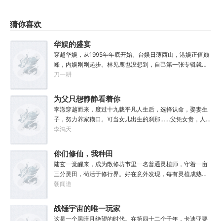
猜你喜欢
华娱的盛宴
穿越华娱，从1995年年底开始。台娱日薄西山，港娱正值巅
峰，内娱刚刚起步。林见鹿也没想到，自己第一张专辑就直
接打穿了两岸三地，直接封王了。这还怎么退休？
刀一耕
为父只想静静看着你
长生
李澈穿越而来，度过十九载平凡人生后，选择认命，娶妻生
子，努力养家糊口。可当女儿出生的刹那……父凭女贵，人
生不再平凡。……女儿平安出生，你获得道果【仙工】女儿
李鸿天
一岁，平平安安，你获得道果【龙象金刚】女儿两岁，无病
无灾，获得道果【无垢心】女儿三岁，活泼机灵，获得道果
你们修仙，我种田
【棋圣】女儿四岁、五岁、六岁…………李澈发现，女儿每长
陆玄一觉醒来，成为散修坊市里一名普通灵植师，守着一亩
大一岁，他便可凝聚出一颗道果，加持己身。从此以后，李
三分灵田，苟活于修行界。好在意外发现，每有灵植成熟，
澈有了一个朴实无华的愿望。一岁一道果，默默守长生。为
自己便能得到额外奖励。收获剑草一株，获得剑丸一枚。收
朝闻道
父只想……从老婆孩子热炕头开始，心平气和的守护女儿长
获玄虫藤一株，获得隐星砂一份。收获幽泉花一朵，获得螟
生不死。默默凝聚道果亿亿万。至此修行炼神，无敌天地
焰丹丹方一张。……从此，他便安分守住自家灵田，坐看修
战锤宇宙的唯一玩家
间。
行界风起云涌，沧海桑田。“什么切磋斗法，秘境探索，寻仙
这是一个黑暗且绝望的时代。在第四十二个千年，卡迪亚要