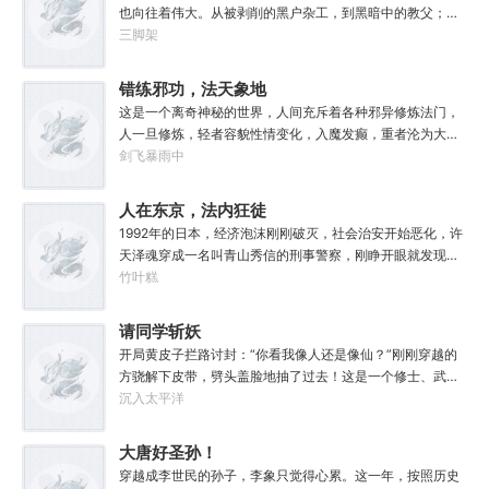
也向往着伟大。从被剥削的黑户杂工，到黑暗中的教父；从
遵守规则的社会底层，到制定规则的幕后皇帝；阳光照耀时
三脚架
这个国家属于联邦，夜幕降临后它则属于我！“有时候，阴影
不仅能够和光一样大，甚至还能遮住光！”“我们从不敲诈勒
错练邪功，法天象地
索任何人，我们赚到的每一分钱，在良心上都能过的去。”如
这是一个离奇神秘的世界，人间充斥着各种邪异修炼法门，
果有人在夜晚敲响你的房门，他们要么为你带来我的问候，
人一旦修炼，轻者容貌性情变化，入魔发癫，重者沦为大
要么为你的狂妄带来毁灭。至于你会得到什么，这要看你怎
药，供邪魔采食……段云穿越而来，意外得到一本大药功法
剑飞暴雨中
么选，我的朋友！
《玉剑真解》。没想到他是万中无一的修行奇才，在不知情
的情况下，让这功法脱胎换骨，玉剑指路，洞穿一切。后来
人在东京，法内狂徒
他学成的功法越来越多，怀揣“达者兼济天下”的理念，段云
1992年的日本，经济泡沫刚刚破灭，社会治安开始恶化，许
从不藏私，传武天下。谁曾想……“段魔头误我！他告诉我这
天泽魂穿成一名叫青山秀信的刑事警察，刚睁开眼就发现自
桩功滋阴壮阳，如今我却只能蹲着尿尿，呜呜......”“这本《七
己正被五花大绑着……新世纪初有权威杂志称：从90年代开
竹叶糕
分归元气》是那魔头教的我，我如今不是被杀就是踩屎，神
始日本虽然失去了10年，但是他们也得到了青山秀信这样一
算先生说我少了七成气运。”“段魔头说的话一句都不要听！
位传奇人物。对此部分日本国民表示：八嘎！我们宁愿再失
请同学斩妖
万妙宫的仙子本来要举宫飞天的，结果却一夜间入了魔，沦
去100年也不想要这个国贼！
为妖女，这都是段老魔的手笔！”……段云很是不解，自己不
开局黄皮子拦路讨封：“你看我像人还是像仙？”刚刚穿越的
过练练武，传传功，偶尔法天象地一下，怎么就成了罄竹难
方骁解下皮带，劈头盖脸地抽了过去！这是一个修士、武者
书的魔头了呢？这是污蔑！同样的功法，为什么我就没有问
和凡人并存，妖魔鬼怪横行的危险世界。幸好方骁带来的物
沉入太平洋
题？错的是你们，不可能是我啊！
品通通变成了强大的法宝。专属法宝和本命法宝！【三棱
刺】【破甲、流血、伤蚀】【铜头皮带】【疼痛、恐惧、断
大唐好圣孙！
骨】【赤子心册】【万武不惑、万法不入、万邪不侵】
穿越成李世民的孙子，李象只觉得心累。这一年，按照历史
【……】杀死妖怪就能得到经验，修炼功法可以加点晋升。