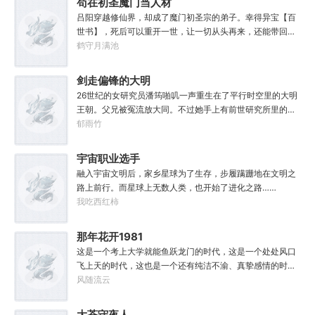
苟在初圣魔门当人材
子，一家子平安喜乐就好。
吕阳穿越修仙界，却成了魔门初圣宗的弟子。幸得异宝【百
世书】，死后可以重开一世，让一切从头再来，还能带回前
世的宝物，修为，寿命，甚至觉醒特殊的天赋。奈何次数有
鹤守月满池
限，并非真的不死不灭。眼见修仙界乱世将至，吕阳原本决
定先在魔门苟住，一世世苦修，不成仙不出山，奈何魔门凶
剑走偏锋的大明
险异常，遍地都是人材。第一世，吕阳惨遭师姐暗算。第二
26世纪的女研究员潘筠啪叽一声重生在了平行时空里的大明
世，好不容易反杀师姐，又遭师兄毒手。第三世，第四
王朝。父兄被冤流放大同。不过她手上有前世研究所里的镇
世……直到百世之后，再回首，吕阳才发现自己已经成为了
馆神器——灵境！为救家人，潘筠化身道观小道士，仗剑提
郁雨竹
一代魔道巨擘，初圣宗里最畜生的那一个。“魔门个个都是人
猫走大明。潘小黑：天杀的潘筠，老子诅咒你一辈子考不上
材，说话又好听。”“我超喜欢这里的！”
度牒。潘筠大剑拍上去：闭嘴，信不信扣你鱼仔。
宇宙职业选手
融入宇宙文明后，家乡星球为了生存，步履蹒跚地在文明之
路上前行。而星球上无数人类，也开始了进化之路……
我吃西红柿
那年花开1981
这是一个考上大学就能鱼跃龙门的时代，这是一个处处风口
飞上天的时代，这也是一个还有纯洁不渝、真挚感情的时
代；只不过李野刚刚来到这个时代，却被劝着放弃高考进厂
风随流云
打螺丝；“反正你也考不上，就死了这条心吧！”“我堂堂二本
冲刺型选手会考不上？那岂不是辜负了那么多年体育老师的
大苍守夜人