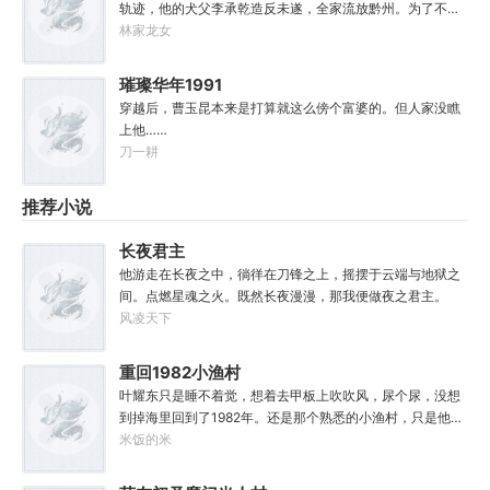
轨迹，他的犬父李承乾造反未遂，全家流放黔州。为了不被
方骁由此踏上了一条斩妖除魔、日月换新的逆天之路！
犬父连累，李象决定先一步对东宫夫子发动激昂！你不是喜
林家龙女
————————“方骁同学，大事不妙，上古妖皇出世
欢占据道德高地吗？那我就站的比你更高！第一步，爷们要
了！”“知道啦，我就去斩了它！”
战斗！第二步，恨爹不成钢！多年以后，早已登基为帝的李
璀璨华年1991
象回想起这段时光，总是会感慨。这个家没我，迟早得散！
穿越后，曹玉昆本来是打算就这么傍个富婆的。但人家没瞧
上他……
刀一耕
推荐小说
长夜君主
他游走在长夜之中，徜徉在刀锋之上，摇摆于云端与地狱之
间。点燃星魂之火。既然长夜漫漫，那我便做夜之君主。
风凌天下
重回1982小渔村
叶耀东只是睡不着觉，想着去甲板上吹吹风，尿个尿，没想
到掉海里回到了1982年。还是那个熟悉的小渔村，只是他已
经不是年轻时候的他了。混账了半辈子，这回他想好好来过
米饭的米
的，只是怎么一个个都不相信呢……上辈子没出息，这辈子
他也没什么大理想大志向，只想挽回遗憾，跟老婆好好过日