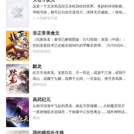
教导？”
这是一个文采风流却又杀机四伏的世界。美妙的诗词歌赋、
琴棋书画，都可以勾动天道伟力，演绎无尽威能。一张纸可
封万载凶谷，一滴墨可将三千里海域化为永夜。林苏进入这
二十四桥明月夜
方世界，实力不允许他平凡···开词道，写文章，提笔就是他
人毕生难以触摸的天花板，敢与诸子百家圣人争道。精智
非正常美食文
计，察人心，演绎兵法三十六计，弹指间可换一国之君。不
［玩家姓名：秦淮已解锁图鉴：0/12技能：发面（中级）：
知者谓他情种，知他者，言他为真性情。
您的发面技术已击败全国99%的早餐店师傅。（0/10000）
调馅（高级）：您的调馅水平已击败全国100%的早餐店师
吨吨吨吨吨
傅（0/100000）……评价：一个初出茅庐的新手］踏进食堂
的那一刻，美食文主角迎来了他加载成功的系统。秦淮：美
黜龙
食文，早说呀，这个他熟！后来——秦淮发现这好像不是个
此方天地有龙。龙形百态，不一而足，或游于江海，或翔于
单纯的美食文系统。好像还加了些奇奇怪怪的东西。连带着
高山，或藏于九幽，或腾于云间。一旦奋起，便可吞风降
他看邻居、朋友、客人、员工都不太像人……不过没事。遇
雪，引江划河，落雷喷火，分山避海。此处人间也有龙。人
榴弹怕水
事不决，先吃一口！.游戏说明：1.本游戏自由度极高，请玩
中之龙，胸怀大志，腹有良谋，有包藏宇宙之机，吞吐天地
家自行探索。2.本游戏不会干预玩家的任何选择，请玩家努
之志。一时机发，便可翻云覆雨，决势分野，定鼎问道，证
高武纪元
力解锁图鉴。3.一切解释归游戏所有。
位成龙。作为一个迷路的穿越者，张行一开始也想成龙，但
从南洋深海中飞起的黑龙，掀起灭世海啸……火焰魔灵毁灭
后来，他发现这个行当卷的太厉害了，就决定改行，去黜落
一座座钢筋水泥城市，于核爆中心安然离去……域外神明试
群龙。所谓行尽天下路，使天地处处通，黜遍天下龙，使世
图统治整片星海……这是人类科技高度发达的未来世界。也
烽仙
间人人可为龙。
是掀起生命进化狂潮的高武纪元。即将高考的武道学生李
源，心怀能观想星海的奇异神宫，在这个世界艰难前行。多
我的模拟长生路