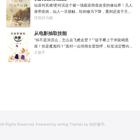
年以后。“我现在的飞行速度是122682米/每秒，力量爆发
仙道何其难!更何况这个被一场瘟疫彻底改变的修仙界！凡人
是……”李源在距蓝星表层约180公里的大气层中极速飞行，
身带疫病，仙人一旦接触，轻则修为下降，重则还道于天，
冰冷眸子盯着昏暗虚空尽头那条形似神话传说中神龙的庞然
于是仙凡永隔；仙法不可同修，整个修仙界成为了一个巨大
愤怒的乌贼
大物：“你，应该是所有入侵半神生命体中最强的一个
的黑暗森林；……李凡穿越而来，虽有雄心万丈，却只能于
了。”“只可惜，现在的我，可以称之为……武神！”
凡尘中打滚，蹉跎一生。好在临终之时终于觉醒异宝，能够
从电影抽取技能
化真为假，将真实的人生转为黄粱一梦，重回刚穿越之时！
“你不是演员么，怎么会飞檐走壁？”“徒手攀上千米陡峭悬
于是，李凡开始了他的漫漫长生路！第二世，李凡历时五十
崖！你是魔鬼吗？”面对一众绯闻女星惊呼，杜笙淡定瞥向从
载终权倾天下，但却遍寻世间而不见仙踪。只在人生的末尾
影片中获得的绝技：【龙象般若功（紫）：十龙十象之力，
太极手
得见仙人痕迹。第三世，李凡殚精竭虑、百般谋划，却终抵
般若金身，金刚不坏！】“我这十层功力显化，金光如丈，体
不过仙人一剑！第四世…………我，李凡，一介凡人，百世不
质強一点很合理吧？”《天龙》、《无间道》、《倚天》、
悔，但求长生！
《功夫》、《疾速追杀》……
All Rights Reserved. Powered by emlog Themes by 知轩藏书.