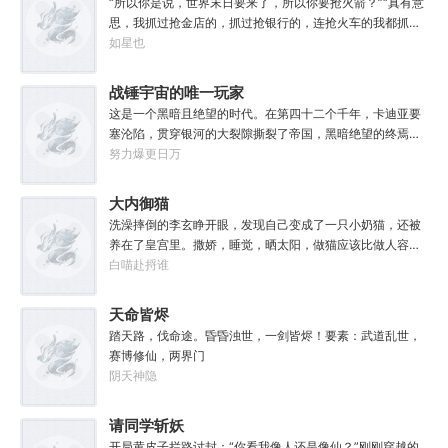
“所以你是说，世界末日要来了，所以你要抢火箭？”“真有意
莎’。”
思，我抓过抢金店的，抓过抢银行的，连抢火车的我都抓
过，就是没抓过抢火箭的。”“你怎么想的？就算你真把火箭
如星也
抢下来了，你会开吗？”坐在男人对面的林序缓缓点头。“会
开。”“真的，我已经开过无数次了。”“还有，你们真得快
战锤宇宙的唯一玩家
点，我没时间了。”“没时间？”男人呵呵一笑。“你很忙
这是一个黑暗且绝望的时代。在第四十二个千年，卡迪亚要
吗？”“很忙。”林序点点头。“我得去毁灭下一个世界了。”
塞沦陷，贯穿银河的大裂隙撕裂了帝国，黑暗绝望的终焉时
代降临。人类的命运似乎已被注定，要在无休止的恐怖战争
努力爆更日万
中走向灭亡。直到误以为自己在玩虚拟现实游戏的达奇，冒
失的来到这个世界。“剧情对话什么的最烦人了，统统跳
大内御猫
过。”“我不想知道为什么，我只想大开杀戒。”基里曼：达奇
洗澡摔倒的李玄睁开眼，发现自己变成了一只小奶猫，还被
是个优秀的战士，就是不爱听人话，每次想和他说些什么，
养在了皇宫里。撒娇，睡觉，晒太阳，做猫应该比做人容易
他都要跳过。塔拉辛：我很好奇，他是怎么把恒星敲成一个
吧？李玄本打算跟着自己身份高贵的小主受尽一生恩宠，享
白喵赴捋谁
个方块的。钛族：对那家伙来说，物理学已经不存在了。恐
受被爱的一生。可惜生活不易，猫猫叹气，没有李玄这个家
虐：那混蛋造了根大柱子，说要用来撅我。纳垢：他把我的
都得散。那一夜，他只是多看了一眼，从此便走上了一条不
天命皆烬
孩子抓了，把他们洗得白白净净的，这种羞辱让我悲愤欲
归路。【虎形十式：1%】李玄：呔！大内御猫在此，鼠辈还
绝。奸奇：一切变化都是命运的一部分，但命运被那个混蛋
踏天路，伐命途。昏昏浊世，一剑皆烬！要素：武道乱世，
不束手就擒！
给打碎了。色孽：其实达奇已经被我腐化了，但我不敢告诉
赛博修仙，两界门
他。………………达奇：前面忘了，后面也忘了，总之，让亚
阴天神隐
空间燃烧吧。帝皇：支持，666。
请同学斩妖
开局黄皮子拦路讨封：“你看我像人还是像仙？”刚刚穿越的