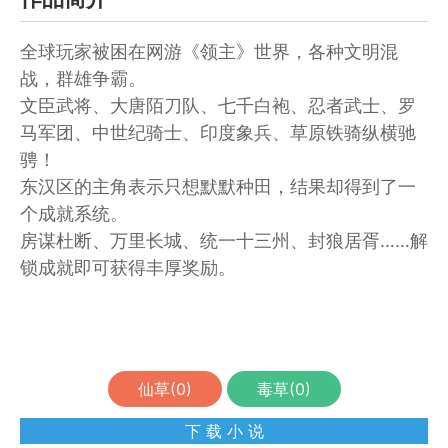
全球玩家被困在网游《领主》世界，各种文明混
战，群雄争霸。
文臣武将、大唐陌刀队、七千白袍、忍者武士、罗
马军团、中世纪骑士、印度象兵、草原铁骑纵横驰
骋！
东汉区的主角表示只想默默种田，结果却得到了一
个成就系统。
房谋杜断、万里长城、统一十三州、封狼居胥……解
锁成就即可获得丰厚奖励。
仙草(
0
)
毒草(
0
)
下 载 小 说