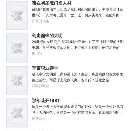
他也没什么大理想大志向，只想挽回遗憾，跟老婆好好过日
苟在初圣魔门当人材
子，一家子平安喜乐就好。
吕阳穿越修仙界，却成了魔门初圣宗的弟子。幸得异宝【百
世书】，死后可以重开一世，让一切从头再来，还能带回前
世的宝物，修为，寿命，甚至觉醒特殊的天赋。奈何次数有
鹤守月满池
限，并非真的不死不灭。眼见修仙界乱世将至，吕阳原本决
定先在魔门苟住，一世世苦修，不成仙不出山，奈何魔门凶
剑走偏锋的大明
险异常，遍地都是人材。第一世，吕阳惨遭师姐暗算。第二
26世纪的女研究员潘筠啪叽一声重生在了平行时空里的大明
世，好不容易反杀师姐，又遭师兄毒手。第三世，第四
王朝。父兄被冤流放大同。不过她手上有前世研究所里的镇
世……直到百世之后，再回首，吕阳才发现自己已经成为了
馆神器——灵境！为救家人，潘筠化身道观小道士，仗剑提
郁雨竹
一代魔道巨擘，初圣宗里最畜生的那一个。“魔门个个都是人
猫走大明。潘小黑：天杀的潘筠，老子诅咒你一辈子考不上
材，说话又好听。”“我超喜欢这里的！”
度牒。潘筠大剑拍上去：闭嘴，信不信扣你鱼仔。
宇宙职业选手
融入宇宙文明后，家乡星球为了生存，步履蹒跚地在文明之
路上前行。而星球上无数人类，也开始了进化之路……
我吃西红柿
那年花开1981
这是一个考上大学就能鱼跃龙门的时代，这是一个处处风口
飞上天的时代，这也是一个还有纯洁不渝、真挚感情的时
代；只不过李野刚刚来到这个时代，却被劝着放弃高考进厂
风随流云
打螺丝；“反正你也考不上，就死了这条心吧！”“我堂堂二本
冲刺型选手会考不上？那岂不是辜负了那么多年体育老师的