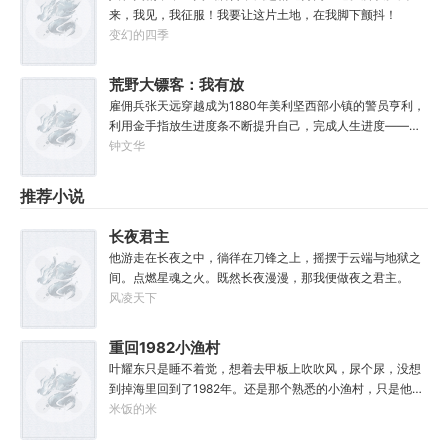
年，你想加入星宿派还是星座派？”
来，我见，我征服！我要让这片土地，在我脚下颤抖！
变幻的四季
荒野大镖客：我有放
生进度条
雇佣兵张天远穿越成为1880年美利坚西部小镇的警员亨利，
利用金手指放生进度条不断提升自己，完成人生进度——警
员、警长、赏金猎人、私酒寡头、矿业巨头、石油巨头、城
钟文华
市老板、军工巨头、国王......辽阔苍茫的西部有很多神枪手，
但是枪神只有一个——亨利！这是主角亨利从西部开始战
推荐小说
斗、探险、冒险、修炼、进化的故事，顺便结识天下美女，
成为世界之主。通篇都是主角的个人英雄主义，不是群像，
长夜君主
不喜勿入
他游走在长夜之中，徜徉在刀锋之上，摇摆于云端与地狱之
间。点燃星魂之火。既然长夜漫漫，那我便做夜之君主。
风凌天下
重回1982小渔村
叶耀东只是睡不着觉，想着去甲板上吹吹风，尿个尿，没想
到掉海里回到了1982年。还是那个熟悉的小渔村，只是他已
经不是年轻时候的他了。混账了半辈子，这回他想好好来过
米饭的米
的，只是怎么一个个都不相信呢……上辈子没出息，这辈子