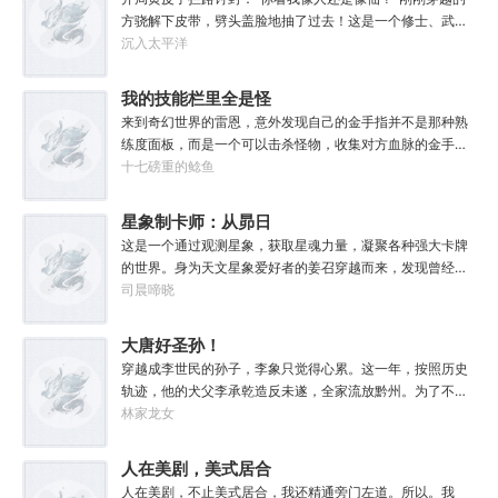
方骁解下皮带，劈头盖脸地抽了过去！这是一个修士、武者
和凡人并存，妖魔鬼怪横行的危险世界。幸好方骁带来的物
沉入太平洋
品通通变成了强大的法宝。专属法宝和本命法宝！【三棱
刺】【破甲、流血、伤蚀】【铜头皮带】【疼痛、恐惧、断
我的技能栏里全是怪
骨】【赤子心册】【万武不惑、万法不入、万邪不侵】
物招
来到奇幻世界的雷恩，意外发现自己的金手指并不是那种熟
【……】杀死妖怪就能得到经验，修炼功法可以加点晋升。
练度面板，而是一个可以击杀怪物，收集对方血脉的金手
方骁由此踏上了一条斩妖除魔、日月换新的逆天之路！
指。.......原本的黑白遗像，突然间变成了彩色，哥布林图标
十七磅重的鲶鱼
————————“方骁同学，大事不妙，上古妖皇出世
顿时就栩栩如生起来。无论是满嘴的尖牙，还是那几欲滴落
了！”“知道啦，我就去斩了它！”
的口水，都是那么的鲜活，一瞬间，哥布林仿佛活了过来。
星象制卡师：从昴日
还未等雷恩多想，他忽然感到全身肌肉似乎紧实了一些，同
星官开始
这是一个通过观测星象，获取星魂力量，凝聚各种强大卡牌
时，小腹......“这.......”当他有些茫然，眼角余光瞥过属性栏
的世界。身为天文星象爱好者的姜召穿越而来，发现曾经熟
时：【姓名：雷恩】【职业：农夫】【加持血脉：普通哥布
悉的星象都在。于是乎，在获取本命卡牌的仪式上，姜召果
司晨啼晓
林血脉】【血脉天赋：高速繁殖lv2......灵巧lv1.......】【力
断以本命星【昴宿六】为基点，点亮了二十八宿星之一的昴
量：5】【敏捷：5（+1）】【体质：5】【智力：7】【感
日鸡。从此走上了一条以昴日鸡为起点，目标直指紫微垣的
大唐好圣孙！
知：5】【魅力：5】......于是，他看向那些强大或变异怪物
制卡师道路。欸~前世灵魂竟然也有一颗本命星，于是第二
的眼神，并没有寻常冒险者的惊恐、畏惧，而是满满的期待
穿越成李世民的孙子，李象只觉得心累。这一年，按照历史
张本命卡【天蝎座】诞生了！“什么幽冥诡域毒物和凶兽，不
和希冀......请问，哪里有巨龙啊？那个.......邪神算不算怪物？
轨迹，他的犬父李承乾造反未遂，全家流放黔州。为了不被
都是一堆辣条吗？”“机械之神是吧？听说你身子骨很
犬父连累，李象决定先一步对东宫夫子发动激昂！你不是喜
林家龙女
硬？”“精灵世界的万兽神是吧？敢不敢跟我家四神兽比划比
欢占据道德高地吗？那我就站的比你更高！第一步，爷们要
划？”“哪来的星空邪物，看我星魂融合技【二十八星
战斗！第二步，恨爹不成钢！多年以后，早已登基为帝的李
人在美剧，美式居合
宿】！”“再来一招星魂融合技【黄道十二宫】！”“什么？你
象回想起这段时光，总是会感慨。这个家没我，迟早得散！
们想请天马座出山？不好意思，那小子最近有点忙。”“少
人在美剧，不止美式居合，我还精通旁门左道。所以。我