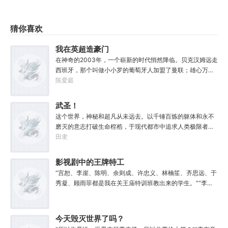
猜你喜欢
我在英超造豪门
在神奇的2003年，一个崭新的时代悄然降临。贝克汉姆远走
西班牙，那个叫做小小罗的葡萄牙人加盟了曼联；雄心万丈
的温格率领他的枪手军团，吹响了不败赛季的号角；斯坦福
陈爱庭
桥的上空，洒满了俄罗斯人的钞票，肆无忌惮地想要尽揽天
下英才；在伦敦核心区的海德公园北门，刚从大学毕业的杨
武圣！
诚继承了一家濒临破产的俱乐部，还有一块令所有人都垂涎
这个世界，神秘和超凡从未远去。以千锤百炼的躯体和永不
三尺的黄金地皮。“我绝对是有史以来最失败的穿越
磨灭的意志打破生命桎梏，于现代都市中追求人类极限者，
者！”“但，我会带领我的球队，在英超，在欧洲，在全世
被称为：武道家！霓虹灯下，刀剑相交。广厦之巅，以拳会
田隶
界，打下一片大大的疆土，让所有的豪门球队都匍匐在我们
友。三山五岳，论道英雄。在这里，一位位打破“肉体七大
的脚下颤抖！”
限”的武道强者于苍穹下闯下如仙似神的名号，震古烁今，群
影视剧中的王牌特工
星闪耀！在这里，十年一届的“万邦武道会”直播是全球收视
“宫恕、李崖、陈明、余则成、许忠义、林楠笙、齐思远、于
率最高的节目，武道家为民族而战，为自己而战！在这里，
秀凝、顾雨菲都是我在关王庙特训班教出来的学生。”“李维
武道家用人类的血肉之躯和潜伏在黑暗中的魑魅魍魉，牛鬼
恭、吴敬中、郑耀先、徐百川、王天风和我一起当过关王庙
蛇神生死搏杀，守护家国文明！在这里，每一位真正的武道
特训班的老师。”“谭忠恕和刘新杰是经我之手的。”“我是
家都坚定不移的相信：“武道无穷，吾身无拘！”
谁？”“我啊，他们都唤我老九。”“日本人那边，一直找的‘妇
今天毁灭世界了吗？
好’就是我。”“嗯，我还有个代号，就是他们一直在找的‘喀秋