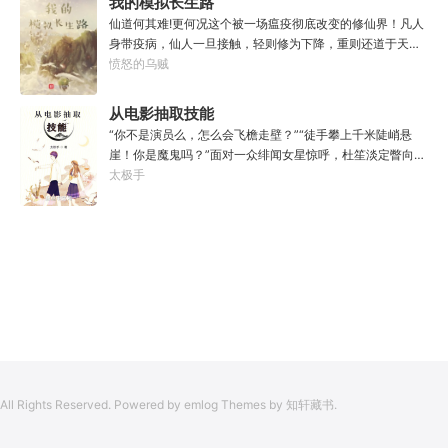
我的模拟长生路
年以后。“我现在的飞行速度是122682米/每秒，力量爆发
仙道何其难!更何况这个被一场瘟疫彻底改变的修仙界！凡人
是……”李源在距蓝星表层约180公里的大气层中极速飞行，
身带疫病，仙人一旦接触，轻则修为下降，重则还道于天，
冰冷眸子盯着昏暗虚空尽头那条形似神话传说中神龙的庞然
于是仙凡永隔；仙法不可同修，整个修仙界成为了一个巨大
愤怒的乌贼
大物：“你，应该是所有入侵半神生命体中最强的一个
的黑暗森林；……李凡穿越而来，虽有雄心万丈，却只能于
了。”“只可惜，现在的我，可以称之为……武神！”
凡尘中打滚，蹉跎一生。好在临终之时终于觉醒异宝，能够
从电影抽取技能
化真为假，将真实的人生转为黄粱一梦，重回刚穿越之时！
“你不是演员么，怎么会飞檐走壁？”“徒手攀上千米陡峭悬
于是，李凡开始了他的漫漫长生路！第二世，李凡历时五十
崖！你是魔鬼吗？”面对一众绯闻女星惊呼，杜笙淡定瞥向从
载终权倾天下，但却遍寻世间而不见仙踪。只在人生的末尾
影片中获得的绝技：【龙象般若功（紫）：十龙十象之力，
太极手
得见仙人痕迹。第三世，李凡殚精竭虑、百般谋划，却终抵
般若金身，金刚不坏！】“我这十层功力显化，金光如丈，体
不过仙人一剑！第四世…………我，李凡，一介凡人，百世不
质強一点很合理吧？”《天龙》、《无间道》、《倚天》、
悔，但求长生！
《功夫》、《疾速追杀》……
All Rights Reserved. Powered by emlog Themes by 知轩藏书.