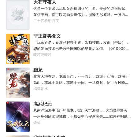
大苍守夜人
教导？”
这是一个文采风流却又杀机四伏的世界。美妙的诗词歌赋、
琴棋书画，都可以勾动天道伟力，演绎无尽威能。一张纸可
封万载凶谷，一滴墨可将三千里海域化为永夜。林苏进入这
二十四桥明月夜
方世界，实力不允许他平凡···开词道，写文章，提笔就是他
人毕生难以触摸的天花板，敢与诸子百家圣人争道。精智
非正常美食文
计，察人心，演绎兵法三十六计，弹指间可换一国之君。不
［玩家姓名：秦淮已解锁图鉴：0/12技能：发面（中级）：
知者谓他情种，知他者，言他为真性情。
您的发面技术已击败全国99%的早餐店师傅。（0/10000）
调馅（高级）：您的调馅水平已击败全国100%的早餐店师
吨吨吨吨吨
傅（0/100000）……评价：一个初出茅庐的新手］踏进食堂
的那一刻，美食文主角迎来了他加载成功的系统。秦淮：美
黜龙
食文，早说呀，这个他熟！后来——秦淮发现这好像不是个
此方天地有龙。龙形百态，不一而足，或游于江海，或翔于
单纯的美食文系统。好像还加了些奇奇怪怪的东西。连带着
高山，或藏于九幽，或腾于云间。一旦奋起，便可吞风降
他看邻居、朋友、客人、员工都不太像人……不过没事。遇
雪，引江划河，落雷喷火，分山避海。此处人间也有龙。人
榴弹怕水
事不决，先吃一口！.游戏说明：1.本游戏自由度极高，请玩
中之龙，胸怀大志，腹有良谋，有包藏宇宙之机，吞吐天地
家自行探索。2.本游戏不会干预玩家的任何选择，请玩家努
之志。一时机发，便可翻云覆雨，决势分野，定鼎问道，证
高武纪元
力解锁图鉴。3.一切解释归游戏所有。
位成龙。作为一个迷路的穿越者，张行一开始也想成龙，但
从南洋深海中飞起的黑龙，掀起灭世海啸……火焰魔灵毁灭
后来，他发现这个行当卷的太厉害了，就决定改行，去黜落
一座座钢筋水泥城市，于核爆中心安然离去……域外神明试
群龙。所谓行尽天下路，使天地处处通，黜遍天下龙，使世
图统治整片星海……这是人类科技高度发达的未来世界。也
烽仙
间人人可为龙。
是掀起生命进化狂潮的高武纪元。即将高考的武道学生李
源，心怀能观想星海的奇异神宫，在这个世界艰难前行。多