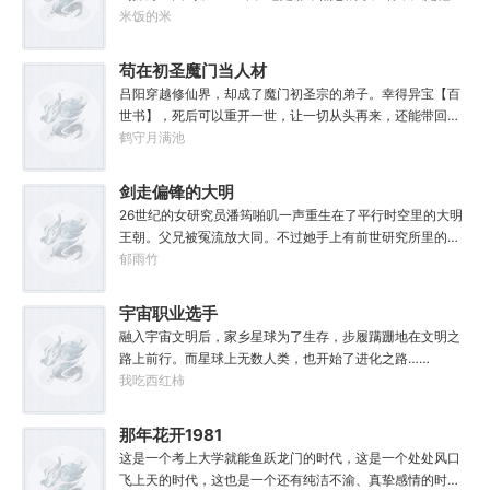
经不是年轻时候的他了。混账了半辈子，这回他想好好来过
米饭的米
的，只是怎么一个个都不相信呢……上辈子没出息，这辈子
他也没什么大理想大志向，只想挽回遗憾，跟老婆好好过日
苟在初圣魔门当人材
子，一家子平安喜乐就好。
吕阳穿越修仙界，却成了魔门初圣宗的弟子。幸得异宝【百
世书】，死后可以重开一世，让一切从头再来，还能带回前
世的宝物，修为，寿命，甚至觉醒特殊的天赋。奈何次数有
鹤守月满池
限，并非真的不死不灭。眼见修仙界乱世将至，吕阳原本决
定先在魔门苟住，一世世苦修，不成仙不出山，奈何魔门凶
剑走偏锋的大明
险异常，遍地都是人材。第一世，吕阳惨遭师姐暗算。第二
26世纪的女研究员潘筠啪叽一声重生在了平行时空里的大明
世，好不容易反杀师姐，又遭师兄毒手。第三世，第四
王朝。父兄被冤流放大同。不过她手上有前世研究所里的镇
世……直到百世之后，再回首，吕阳才发现自己已经成为了
馆神器——灵境！为救家人，潘筠化身道观小道士，仗剑提
郁雨竹
一代魔道巨擘，初圣宗里最畜生的那一个。“魔门个个都是人
猫走大明。潘小黑：天杀的潘筠，老子诅咒你一辈子考不上
材，说话又好听。”“我超喜欢这里的！”
度牒。潘筠大剑拍上去：闭嘴，信不信扣你鱼仔。
宇宙职业选手
融入宇宙文明后，家乡星球为了生存，步履蹒跚地在文明之
路上前行。而星球上无数人类，也开始了进化之路……
我吃西红柿
那年花开1981
这是一个考上大学就能鱼跃龙门的时代，这是一个处处风口
飞上天的时代，这也是一个还有纯洁不渝、真挚感情的时