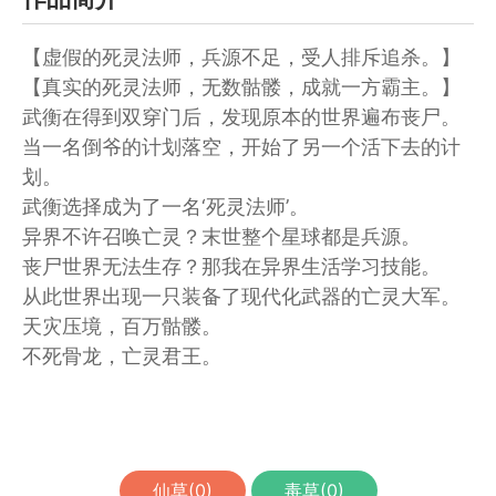
【虚假的死灵法师，兵源不足，受人排斥追杀。】
【真实的死灵法师，无数骷髅，成就一方霸主。】
武衡在得到双穿门后，发现原本的世界遍布丧尸。
当一名倒爷的计划落空，开始了另一个活下去的计
划。
武衡选择成为了一名‘死灵法师’。
异界不许召唤亡灵？末世整个星球都是兵源。
丧尸世界无法生存？那我在异界生活学习技能。
从此世界出现一只装备了现代化武器的亡灵大军。
天灾压境，百万骷髅。
不死骨龙，亡灵君王。
仙草(
0
)
毒草(
0
)