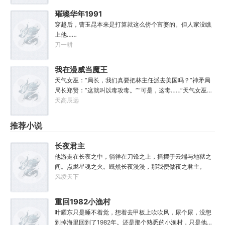
了！”“知道啦，我就去斩了它！”
战斗！第二步，恨爹不成钢！多年以后，早已登基为帝的李
璀璨华年1991
象回想起这段时光，总是会感慨。这个家没我，迟早得散！
穿越后，曹玉昆本来是打算就这么傍个富婆的。但人家没瞧
上他……
刀一耕
我在漫威当魔王
天气女巫：“局长，我们真要把林主任派去美国吗？”神矛局
局长郑贤：“这就叫以毒攻毒。”“可是，这毒……”天气女巫心
有余悸：“也太猛了吧？”“是啊，阿迈瑞肯的人民……”郑贤憋
天高辰远
着笑：“要遭老罪咯！”于是，《辟邪剑谱》让美利坚男人卷
了起来，白胡子海贼团在纽约掀起“顶上战争”，哥斯拉登上
推荐小说
北美大陆……钢铁侠托尼·史塔克：“混蛋，为了人类文明的进
步就要毁掉美利坚？”大魔王林浩：“托尼，你终于发现真相
长夜君主
了！”
他游走在长夜之中，徜徉在刀锋之上，摇摆于云端与地狱之
间。点燃星魂之火。既然长夜漫漫，那我便做夜之君主。
风凌天下
重回1982小渔村
叶耀东只是睡不着觉，想着去甲板上吹吹风，尿个尿，没想
到掉海里回到了1982年。还是那个熟悉的小渔村，只是他已