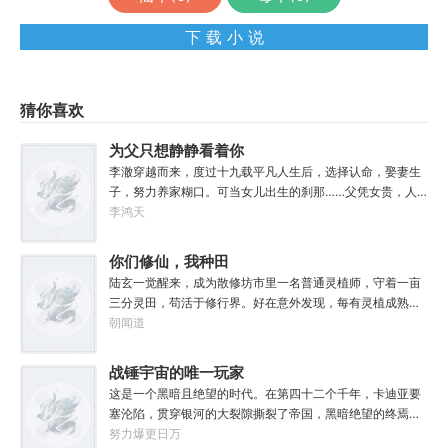
下 载 小 说
猜你喜欢
为父只想静静看着你
长生
李澈穿越而来，度过十九载平凡人生后，选择认命，娶妻生
子，努力养家糊口。可当女儿出生的刹那……父凭女贵，人
生不再平凡。……女儿平安出生，你获得道果【仙工】女儿
李鸿天
一岁，平平安安，你获得道果【龙象金刚】女儿两岁，无病
无灾，获得道果【无垢心】女儿三岁，活泼机灵，获得道果
你们修仙，我种田
【棋圣】女儿四岁、五岁、六岁…………李澈发现，女儿每长
陆玄一觉醒来，成为散修坊市里一名普通灵植师，守着一亩
大一岁，他便可凝聚出一颗道果，加持己身。从此以后，李
三分灵田，苟活于修行界。好在意外发现，每有灵植成熟，
澈有了一个朴实无华的愿望。一岁一道果，默默守长生。为
自己便能得到额外奖励。收获剑草一株，获得剑丸一枚。收
朝闻道
父只想……从老婆孩子热炕头开始，心平气和的守护女儿长
获玄虫藤一株，获得隐星砂一份。收获幽泉花一朵，获得螟
生不死。默默凝聚道果亿亿万。至此修行炼神，无敌天地
焰丹丹方一张。……从此，他便安分守住自家灵田，坐看修
战锤宇宙的唯一玩家
间。
行界风起云涌，沧海桑田。“什么切磋斗法，秘境探索，寻仙
这是一个黑暗且绝望的时代。在第四十二个千年，卡迪亚要
缘，得法宝……通通与我无关！”“我只想安安静静的种田。”
塞沦陷，贯穿银河的大裂隙撕裂了帝国，黑暗绝望的终焉时
代降临。人类的命运似乎已被注定，要在无休止的恐怖战争
努力爆更日万