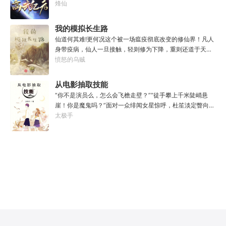
图统治整片星海……这是人类科技高度发达的未来世界。也
烽仙
间人人可为龙。
是掀起生命进化狂潮的高武纪元。即将高考的武道学生李
源，心怀能观想星海的奇异神宫，在这个世界艰难前行。多
我的模拟长生路
年以后。“我现在的飞行速度是122682米/每秒，力量爆发
仙道何其难!更何况这个被一场瘟疫彻底改变的修仙界！凡人
是……”李源在距蓝星表层约180公里的大气层中极速飞行，
身带疫病，仙人一旦接触，轻则修为下降，重则还道于天，
冰冷眸子盯着昏暗虚空尽头那条形似神话传说中神龙的庞然
于是仙凡永隔；仙法不可同修，整个修仙界成为了一个巨大
愤怒的乌贼
大物：“你，应该是所有入侵半神生命体中最强的一个
的黑暗森林；……李凡穿越而来，虽有雄心万丈，却只能于
了。”“只可惜，现在的我，可以称之为……武神！”
凡尘中打滚，蹉跎一生。好在临终之时终于觉醒异宝，能够
从电影抽取技能
化真为假，将真实的人生转为黄粱一梦，重回刚穿越之时！
“你不是演员么，怎么会飞檐走壁？”“徒手攀上千米陡峭悬
于是，李凡开始了他的漫漫长生路！第二世，李凡历时五十
崖！你是魔鬼吗？”面对一众绯闻女星惊呼，杜笙淡定瞥向从
载终权倾天下，但却遍寻世间而不见仙踪。只在人生的末尾
影片中获得的绝技：【龙象般若功（紫）：十龙十象之力，
太极手
得见仙人痕迹。第三世，李凡殚精竭虑、百般谋划，却终抵
般若金身，金刚不坏！】“我这十层功力显化，金光如丈，体
不过仙人一剑！第四世…………我，李凡，一介凡人，百世不
质強一点很合理吧？”《天龙》、《无间道》、《倚天》、
悔，但求长生！
《功夫》、《疾速追杀》……