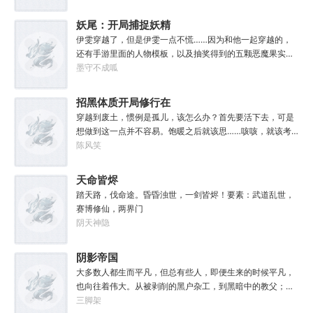
中走向灭亡。直到误以为自己在玩虚拟现实游戏的达奇，冒
失的来到这个世界。“剧情对话什么的最烦人了，统统跳
妖尾：开局捕捉妖精
过。”“我不想知道为什么，我只想大开杀戒。”基里曼：达奇
女王艾露莎
伊雯穿越了，但是伊雯一点不慌……因为和他一起穿越的，
是个优秀的战士，就是不爱听人话，每次想和他说些什么，
还有手游里面的人物模板，以及抽奖得到的五颗恶魔果实。
他都要跳过。塔拉辛：我很好奇，他是怎么把恒星敲成一个
伊雯自认自己可以依靠首充六块得到的特殊体质，以及背包
墨守不成呱
个方块的。钛族：对那家伙来说，物理学已经不存在了。恐
里面的恶魔果实，在海贼王的世界成为一方强者。直到睁开
虐：那混蛋造了根大柱子，说要用来撅我。纳垢：他把我的
双眼的伊雯看到了一头绯红色的巨龙。伊雯这才知道，这根
招黑体质开局修行在
孩子抓了，把他们洗得白白净净的，这种羞辱让我悲愤欲
本就不是海贼王，是妖精的尾巴！开局捕捉艾露莎？开局被
绝。奸奇：一切变化都是命运的一部分，但命运被那个混蛋
废土
穿越到废土，惯例是孤儿，该怎么办？首先要活下去，可是
艾琳捕捉！
给打碎了。色孽：其实达奇已经被我腐化了，但我不敢告诉
想做到这一点并不容易。饱暖之后就该思……咳咳，就该考
他。………………达奇：前面忘了，后面也忘了，总之，让亚
虑怎么变强了，这更不容易。等曲涧磊开始逐渐变强，他意
陈风笑
空间燃烧吧。帝皇：支持，666。
外地发现，这个废土……不是他想像的废土！
天命皆烬
踏天路，伐命途。昏昏浊世，一剑皆烬！要素：武道乱世，
赛博修仙，两界门
阴天神隐
阴影帝国
大多数人都生而平凡，但总有些人，即便生来的时候平凡，
也向往着伟大。从被剥削的黑户杂工，到黑暗中的教父；从
遵守规则的社会底层，到制定规则的幕后皇帝；阳光照耀时
三脚架