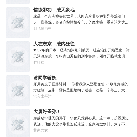
这个国家属于联邦，夜幕降临后它则属于我！“有时候，阴影
不仅能够和光一样大，甚至还能遮住光！”“我们从不敲诈勒
错练邪功，法天象地
索任何人，我们赚到的每一分钱，在良心上都能过的去。”如
这是一个离奇神秘的世界，人间充斥着各种邪异修炼法门，
果有人在夜晚敲响你的房门，他们要么为你带来我的问候，
人一旦修炼，轻者容貌性情变化，入魔发癫，重者沦为大
要么为你的狂妄带来毁灭。至于你会得到什么，这要看你怎
药，供邪魔采食……段云穿越而来，意外得到一本大药功法
剑飞暴雨中
么选，我的朋友！
《玉剑真解》。没想到他是万中无一的修行奇才，在不知情
的情况下，让这功法脱胎换骨，玉剑指路，洞穿一切。后来
人在东京，法内狂徒
他学成的功法越来越多，怀揣“达者兼济天下”的理念，段云
1992年的日本，经济泡沫刚刚破灭，社会治安开始恶化，许
从不藏私，传武天下。谁曾想……“段魔头误我！他告诉我这
天泽魂穿成一名叫青山秀信的刑事警察，刚睁开眼就发现自
桩功滋阴壮阳，如今我却只能蹲着尿尿，呜呜......”“这本《七
己正被五花大绑着……新世纪初有权威杂志称：从90年代开
竹叶糕
分归元气》是那魔头教的我，我如今不是被杀就是踩屎，神
始日本虽然失去了10年，但是他们也得到了青山秀信这样一
算先生说我少了七成气运。”“段魔头说的话一句都不要听！
位传奇人物。对此部分日本国民表示：八嘎！我们宁愿再失
请同学斩妖
万妙宫的仙子本来要举宫飞天的，结果却一夜间入了魔，沦
去100年也不想要这个国贼！
为妖女，这都是段老魔的手笔！”……段云很是不解，自己不
开局黄皮子拦路讨封：“你看我像人还是像仙？”刚刚穿越的
过练练武，传传功，偶尔法天象地一下，怎么就成了罄竹难
方骁解下皮带，劈头盖脸地抽了过去！这是一个修士、武者
书的魔头了呢？这是污蔑！同样的功法，为什么我就没有问
和凡人并存，妖魔鬼怪横行的危险世界。幸好方骁带来的物
沉入太平洋
题？错的是你们，不可能是我啊！
品通通变成了强大的法宝。专属法宝和本命法宝！【三棱
刺】【破甲、流血、伤蚀】【铜头皮带】【疼痛、恐惧、断
大唐好圣孙！
骨】【赤子心册】【万武不惑、万法不入、万邪不侵】
穿越成李世民的孙子，李象只觉得心累。这一年，按照历史
【……】杀死妖怪就能得到经验，修炼功法可以加点晋升。
轨迹，他的犬父李承乾造反未遂，全家流放黔州。为了不被
方骁由此踏上了一条斩妖除魔、日月换新的逆天之路！
犬父连累，李象决定先一步对东宫夫子发动激昂！你不是喜
林家龙女
————————“方骁同学，大事不妙，上古妖皇出世
欢占据道德高地吗？那我就站的比你更高！第一步，爷们要