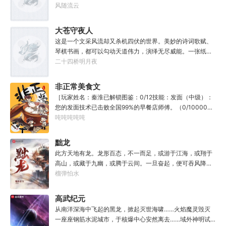
代；只不过李野刚刚来到这个时代，却被劝着放弃高考进厂
风随流云
打螺丝；“反正你也考不上，就死了这条心吧！”“我堂堂二本
冲刺型选手会考不上？那岂不是辜负了那么多年体育老师的
大苍守夜人
教导？”
这是一个文采风流却又杀机四伏的世界。美妙的诗词歌赋、
琴棋书画，都可以勾动天道伟力，演绎无尽威能。一张纸可
封万载凶谷，一滴墨可将三千里海域化为永夜。林苏进入这
二十四桥明月夜
方世界，实力不允许他平凡···开词道，写文章，提笔就是他
人毕生难以触摸的天花板，敢与诸子百家圣人争道。精智
非正常美食文
计，察人心，演绎兵法三十六计，弹指间可换一国之君。不
［玩家姓名：秦淮已解锁图鉴：0/12技能：发面（中级）：
知者谓他情种，知他者，言他为真性情。
您的发面技术已击败全国99%的早餐店师傅。（0/10000）
调馅（高级）：您的调馅水平已击败全国100%的早餐店师
吨吨吨吨吨
傅（0/100000）……评价：一个初出茅庐的新手］踏进食堂
的那一刻，美食文主角迎来了他加载成功的系统。秦淮：美
黜龙
食文，早说呀，这个他熟！后来——秦淮发现这好像不是个
此方天地有龙。龙形百态，不一而足，或游于江海，或翔于
单纯的美食文系统。好像还加了些奇奇怪怪的东西。连带着
高山，或藏于九幽，或腾于云间。一旦奋起，便可吞风降
他看邻居、朋友、客人、员工都不太像人……不过没事。遇
雪，引江划河，落雷喷火，分山避海。此处人间也有龙。人
榴弹怕水
事不决，先吃一口！.游戏说明：1.本游戏自由度极高，请玩
中之龙，胸怀大志，腹有良谋，有包藏宇宙之机，吞吐天地
家自行探索。2.本游戏不会干预玩家的任何选择，请玩家努
之志。一时机发，便可翻云覆雨，决势分野，定鼎问道，证
高武纪元
力解锁图鉴。3.一切解释归游戏所有。
位成龙。作为一个迷路的穿越者，张行一开始也想成龙，但
从南洋深海中飞起的黑龙，掀起灭世海啸……火焰魔灵毁灭
后来，他发现这个行当卷的太厉害了，就决定改行，去黜落
一座座钢筋水泥城市，于核爆中心安然离去……域外神明试
群龙。所谓行尽天下路，使天地处处通，黜遍天下龙，使世