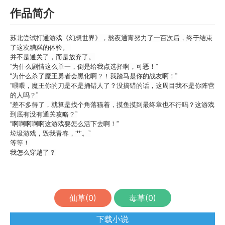
作品简介
苏北尝试打通游戏《幻想世界》，熬夜通宵努力了一百次后，终于结束
了这次糟糕的体验。
并不是通关了，而是放弃了。
“为什么剧情这么单一，倒是给我点选择啊，可恶！”
“为什么杀了魔王勇者会黑化啊？！我踏马是你的战友啊！”
“喂喂，魔王你的刀是不是捅错人了？没搞错的话，这周目我不是你阵营
的人吗？”
“差不多得了，就算是找个角落猫着，摸鱼摸到最终章也不行吗？这游戏
到底有没有通关攻略？”
“啊啊啊啊啊这游戏要怎么活下去啊！”
垃圾游戏，毁我青春，艹。”
等等！
我怎么穿越了？
仙草(
0
)
毒草(
0
)
下载小说