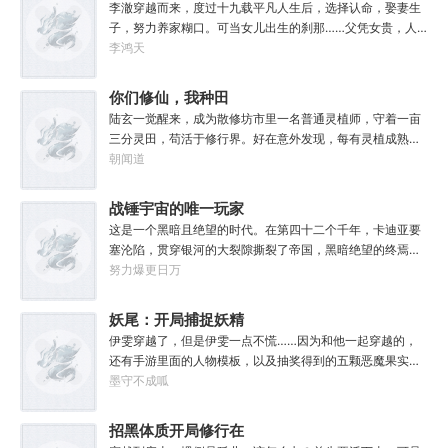
叶再次伟大！”
长生
李澈穿越而来，度过十九载平凡人生后，选择认命，娶妻生
子，努力养家糊口。可当女儿出生的刹那……父凭女贵，人
生不再平凡。……女儿平安出生，你获得道果【仙工】女儿
李鸿天
一岁，平平安安，你获得道果【龙象金刚】女儿两岁，无病
无灾，获得道果【无垢心】女儿三岁，活泼机灵，获得道果
你们修仙，我种田
【棋圣】女儿四岁、五岁、六岁…………李澈发现，女儿每长
陆玄一觉醒来，成为散修坊市里一名普通灵植师，守着一亩
大一岁，他便可凝聚出一颗道果，加持己身。从此以后，李
三分灵田，苟活于修行界。好在意外发现，每有灵植成熟，
澈有了一个朴实无华的愿望。一岁一道果，默默守长生。为
自己便能得到额外奖励。收获剑草一株，获得剑丸一枚。收
朝闻道
父只想……从老婆孩子热炕头开始，心平气和的守护女儿长
获玄虫藤一株，获得隐星砂一份。收获幽泉花一朵，获得螟
生不死。默默凝聚道果亿亿万。至此修行炼神，无敌天地
焰丹丹方一张。……从此，他便安分守住自家灵田，坐看修
战锤宇宙的唯一玩家
间。
行界风起云涌，沧海桑田。“什么切磋斗法，秘境探索，寻仙
这是一个黑暗且绝望的时代。在第四十二个千年，卡迪亚要
缘，得法宝……通通与我无关！”“我只想安安静静的种田。”
塞沦陷，贯穿银河的大裂隙撕裂了帝国，黑暗绝望的终焉时
代降临。人类的命运似乎已被注定，要在无休止的恐怖战争
努力爆更日万
中走向灭亡。直到误以为自己在玩虚拟现实游戏的达奇，冒
失的来到这个世界。“剧情对话什么的最烦人了，统统跳
妖尾：开局捕捉妖精
过。”“我不想知道为什么，我只想大开杀戒。”基里曼：达奇
女王艾露莎
伊雯穿越了，但是伊雯一点不慌……因为和他一起穿越的，
是个优秀的战士，就是不爱听人话，每次想和他说些什么，
还有手游里面的人物模板，以及抽奖得到的五颗恶魔果实。
他都要跳过。塔拉辛：我很好奇，他是怎么把恒星敲成一个
伊雯自认自己可以依靠首充六块得到的特殊体质，以及背包
墨守不成呱
个方块的。钛族：对那家伙来说，物理学已经不存在了。恐
里面的恶魔果实，在海贼王的世界成为一方强者。直到睁开
虐：那混蛋造了根大柱子，说要用来撅我。纳垢：他把我的
双眼的伊雯看到了一头绯红色的巨龙。伊雯这才知道，这根
招黑体质开局修行在
孩子抓了，把他们洗得白白净净的，这种羞辱让我悲愤欲
本就不是海贼王，是妖精的尾巴！开局捕捉艾露莎？开局被