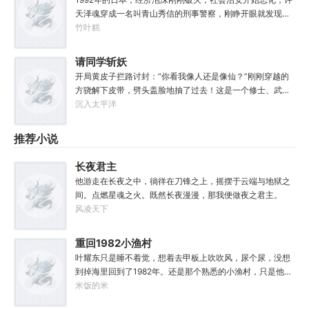
从不藏私，传武天下。谁曾想……“段魔头误我！他告诉我这
天泽魂穿成一名叫青山秀信的刑事警察，刚睁开眼就发现自
桩功滋阴壮阳，如今我却只能蹲着尿尿，呜呜......”“这本《七
己正被五花大绑着……新世纪初有权威杂志称：从90年代开
竹叶糕
分归元气》是那魔头教的我，我如今不是被杀就是踩屎，神
始日本虽然失去了10年，但是他们也得到了青山秀信这样一
算先生说我少了七成气运。”“段魔头说的话一句都不要听！
位传奇人物。对此部分日本国民表示：八嘎！我们宁愿再失
请同学斩妖
万妙宫的仙子本来要举宫飞天的，结果却一夜间入了魔，沦
去100年也不想要这个国贼！
为妖女，这都是段老魔的手笔！”……段云很是不解，自己不
开局黄皮子拦路讨封：“你看我像人还是像仙？”刚刚穿越的
过练练武，传传功，偶尔法天象地一下，怎么就成了罄竹难
方骁解下皮带，劈头盖脸地抽了过去！这是一个修士、武者
书的魔头了呢？这是污蔑！同样的功法，为什么我就没有问
和凡人并存，妖魔鬼怪横行的危险世界。幸好方骁带来的物
沉入太平洋
题？错的是你们，不可能是我啊！
品通通变成了强大的法宝。专属法宝和本命法宝！【三棱
刺】【破甲、流血、伤蚀】【铜头皮带】【疼痛、恐惧、断
推荐小说
骨】【赤子心册】【万武不惑、万法不入、万邪不侵】
【……】杀死妖怪就能得到经验，修炼功法可以加点晋升。
长夜君主
方骁由此踏上了一条斩妖除魔、日月换新的逆天之路！
他游走在长夜之中，徜徉在刀锋之上，摇摆于云端与地狱之
————————“方骁同学，大事不妙，上古妖皇出世
间。点燃星魂之火。既然长夜漫漫，那我便做夜之君主。
了！”“知道啦，我就去斩了它！”
风凌天下
重回1982小渔村
叶耀东只是睡不着觉，想着去甲板上吹吹风，尿个尿，没想
到掉海里回到了1982年。还是那个熟悉的小渔村，只是他已
经不是年轻时候的他了。混账了半辈子，这回他想好好来过
米饭的米
的，只是怎么一个个都不相信呢……上辈子没出息，这辈子