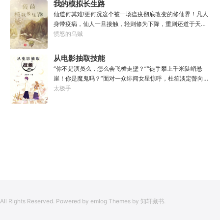
我的模拟长生路
年以后。“我现在的飞行速度是122682米/每秒，力量爆发
仙道何其难!更何况这个被一场瘟疫彻底改变的修仙界！凡人
是……”李源在距蓝星表层约180公里的大气层中极速飞行，
身带疫病，仙人一旦接触，轻则修为下降，重则还道于天，
冰冷眸子盯着昏暗虚空尽头那条形似神话传说中神龙的庞然
于是仙凡永隔；仙法不可同修，整个修仙界成为了一个巨大
愤怒的乌贼
大物：“你，应该是所有入侵半神生命体中最强的一个
的黑暗森林；……李凡穿越而来，虽有雄心万丈，却只能于
了。”“只可惜，现在的我，可以称之为……武神！”
凡尘中打滚，蹉跎一生。好在临终之时终于觉醒异宝，能够
从电影抽取技能
化真为假，将真实的人生转为黄粱一梦，重回刚穿越之时！
“你不是演员么，怎么会飞檐走壁？”“徒手攀上千米陡峭悬
于是，李凡开始了他的漫漫长生路！第二世，李凡历时五十
崖！你是魔鬼吗？”面对一众绯闻女星惊呼，杜笙淡定瞥向从
载终权倾天下，但却遍寻世间而不见仙踪。只在人生的末尾
影片中获得的绝技：【龙象般若功（紫）：十龙十象之力，
太极手
得见仙人痕迹。第三世，李凡殚精竭虑、百般谋划，却终抵
般若金身，金刚不坏！】“我这十层功力显化，金光如丈，体
不过仙人一剑！第四世…………我，李凡，一介凡人，百世不
质強一点很合理吧？”《天龙》、《无间道》、《倚天》、
悔，但求长生！
《功夫》、《疾速追杀》……
All Rights Reserved. Powered by emlog Themes by 知轩藏书.