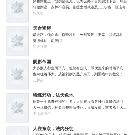
绝。奸奇：一切变化都是命运的一部分，但命运被那个混蛋
废土
穿越到废土，惯例是孤儿，该怎么办？首先要活下去，可是
艾琳捕捉！
给打碎了。色孽：其实达奇已经被我腐化了，但我不敢告诉
想做到这一点并不容易。饱暖之后就该思……咳咳，就该考
他。………………达奇：前面忘了，后面也忘了，总之，让亚
虑怎么变强了，这更不容易。等曲涧磊开始逐渐变强，他意
陈风笑
空间燃烧吧。帝皇：支持，666。
外地发现，这个废土……不是他想像的废土！
天命皆烬
踏天路，伐命途。昏昏浊世，一剑皆烬！要素：武道乱世，
赛博修仙，两界门
阴天神隐
阴影帝国
大多数人都生而平凡，但总有些人，即便生来的时候平凡，
也向往着伟大。从被剥削的黑户杂工，到黑暗中的教父；从
遵守规则的社会底层，到制定规则的幕后皇帝；阳光照耀时
三脚架
这个国家属于联邦，夜幕降临后它则属于我！“有时候，阴影
不仅能够和光一样大，甚至还能遮住光！”“我们从不敲诈勒
错练邪功，法天象地
索任何人，我们赚到的每一分钱，在良心上都能过的去。”如
这是一个离奇神秘的世界，人间充斥着各种邪异修炼法门，
果有人在夜晚敲响你的房门，他们要么为你带来我的问候，
人一旦修炼，轻者容貌性情变化，入魔发癫，重者沦为大
要么为你的狂妄带来毁灭。至于你会得到什么，这要看你怎
药，供邪魔采食……段云穿越而来，意外得到一本大药功法
剑飞暴雨中
么选，我的朋友！
《玉剑真解》。没想到他是万中无一的修行奇才，在不知情
的情况下，让这功法脱胎换骨，玉剑指路，洞穿一切。后来
人在东京，法内狂徒
他学成的功法越来越多，怀揣“达者兼济天下”的理念，段云
1992年的日本，经济泡沫刚刚破灭，社会治安开始恶化，许