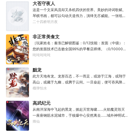
冲刺型选手会考不上？那岂不是辜负了那么多年体育老师的
大苍守夜人
教导？”
这是一个文采风流却又杀机四伏的世界。美妙的诗词歌赋、
琴棋书画，都可以勾动天道伟力，演绎无尽威能。一张纸可
封万载凶谷，一滴墨可将三千里海域化为永夜。林苏进入这
二十四桥明月夜
方世界，实力不允许他平凡···开词道，写文章，提笔就是他
人毕生难以触摸的天花板，敢与诸子百家圣人争道。精智
非正常美食文
计，察人心，演绎兵法三十六计，弹指间可换一国之君。不
［玩家姓名：秦淮已解锁图鉴：0/12技能：发面（中级）：
知者谓他情种，知他者，言他为真性情。
您的发面技术已击败全国99%的早餐店师傅。（0/10000）
调馅（高级）：您的调馅水平已击败全国100%的早餐店师
吨吨吨吨吨
傅（0/100000）……评价：一个初出茅庐的新手］踏进食堂
的那一刻，美食文主角迎来了他加载成功的系统。秦淮：美
黜龙
食文，早说呀，这个他熟！后来——秦淮发现这好像不是个
此方天地有龙。龙形百态，不一而足，或游于江海，或翔于
单纯的美食文系统。好像还加了些奇奇怪怪的东西。连带着
高山，或藏于九幽，或腾于云间。一旦奋起，便可吞风降
他看邻居、朋友、客人、员工都不太像人……不过没事。遇
雪，引江划河，落雷喷火，分山避海。此处人间也有龙。人
榴弹怕水
事不决，先吃一口！.游戏说明：1.本游戏自由度极高，请玩
中之龙，胸怀大志，腹有良谋，有包藏宇宙之机，吞吐天地
家自行探索。2.本游戏不会干预玩家的任何选择，请玩家努
之志。一时机发，便可翻云覆雨，决势分野，定鼎问道，证
高武纪元
力解锁图鉴。3.一切解释归游戏所有。
位成龙。作为一个迷路的穿越者，张行一开始也想成龙，但
从南洋深海中飞起的黑龙，掀起灭世海啸……火焰魔灵毁灭
后来，他发现这个行当卷的太厉害了，就决定改行，去黜落
一座座钢筋水泥城市，于核爆中心安然离去……域外神明试
群龙。所谓行尽天下路，使天地处处通，黜遍天下龙，使世
图统治整片星海……这是人类科技高度发达的未来世界。也
烽仙
间人人可为龙。
是掀起生命进化狂潮的高武纪元。即将高考的武道学生李
源，心怀能观想星海的奇异神宫，在这个世界艰难前行。多