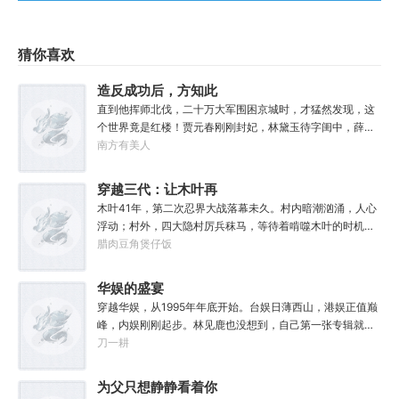
猜你喜欢
造反成功后，方知此
地是红楼
直到他挥师北伐，二十万大军围困京城时，才猛然发现，这
个世界竟是红楼！贾元春刚刚封妃，林黛玉待字闺中，薛宝
钗、三春等人搬入大观园不久。李纨在守寡，妙玉在栊翠
南方有美人
庵，王熙凤，紫鹃、晴雯、平儿、香菱……金陵十二钗风华
正茂，十二副钗娇俏可人。攻入京城，楚延登基称帝，并很
穿越三代：让木叶再
快下了一道圣旨：贾、林、薛、史等罪官女眷，皆没入掖
次伟大！
木叶41年，第二次忍界大战落幕未久。村内暗潮汹涌，人心
庭。江山美人，他全都要！……当晚，绛珠仙草出现在他面
浮动；村外，四大隐村厉兵秣马，等待着啃噬木叶的时机。
前。
内忧外患之际，机关老资历穿越成猿飞日斩。随之而来的，
腊肉豆角煲仔饭
还有识海中的一页文件：权威、外交、军事、经济、教育
——五项指标，将他的未来与村子绑定。从‘杯酒释根部’、重
华娱的盛宴
塑与弟子们的羁绊开始，猿飞日斩踏上了最强火影之路！“你
穿越华娱，从1995年年底开始。台娱日薄西山，港娱正值巅
相信火之意志吗？木叶，要开始加速了！”「笼络天才」、
峰，内娱刚刚起步。林见鹿也没想到，自己第一张专辑就直
「制度改革」、「火之国镇国将军」「忍界灯塔」、「木叶
接打穿了两岸三地，直接封王了。这还怎么退休？
刀一耕
绿卡」、「凝聚日向宇智波」「扶持平民」、「迭代科
技」、「普适性柱间疫苗」「以宇智波之身复活扉间」…猿
为父只想静静看着你
飞日斩立于火影岩之巅，下方人声沸腾：“以火影之名，让木