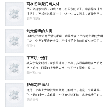
他也没什么大理想大志向，只想挽回遗憾，跟老婆好好过日
苟在初圣魔门当人材
子，一家子平安喜乐就好。
吕阳穿越修仙界，却成了魔门初圣宗的弟子。幸得异宝【百
世书】，死后可以重开一世，让一切从头再来，还能带回前
世的宝物，修为，寿命，甚至觉醒特殊的天赋。奈何次数有
鹤守月满池
限，并非真的不死不灭。眼见修仙界乱世将至，吕阳原本决
定先在魔门苟住，一世世苦修，不成仙不出山，奈何魔门凶
剑走偏锋的大明
险异常，遍地都是人材。第一世，吕阳惨遭师姐暗算。第二
26世纪的女研究员潘筠啪叽一声重生在了平行时空里的大明
世，好不容易反杀师姐，又遭师兄毒手。第三世，第四
王朝。父兄被冤流放大同。不过她手上有前世研究所里的镇
世……直到百世之后，再回首，吕阳才发现自己已经成为了
馆神器——灵境！为救家人，潘筠化身道观小道士，仗剑提
郁雨竹
一代魔道巨擘，初圣宗里最畜生的那一个。“魔门个个都是人
猫走大明。潘小黑：天杀的潘筠，老子诅咒你一辈子考不上
材，说话又好听。”“我超喜欢这里的！”
度牒。潘筠大剑拍上去：闭嘴，信不信扣你鱼仔。
宇宙职业选手
融入宇宙文明后，家乡星球为了生存，步履蹒跚地在文明之
路上前行。而星球上无数人类，也开始了进化之路……
我吃西红柿
那年花开1981
这是一个考上大学就能鱼跃龙门的时代，这是一个处处风口
飞上天的时代，这也是一个还有纯洁不渝、真挚感情的时
代；只不过李野刚刚来到这个时代，却被劝着放弃高考进厂
风随流云
打螺丝；“反正你也考不上，就死了这条心吧！”“我堂堂二本