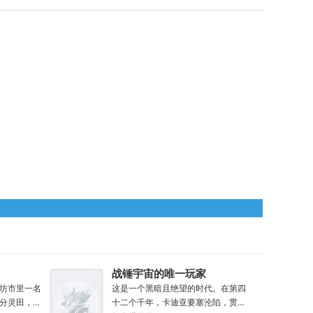
战锤宇宙的唯一玩家
坊市里一名
这是一个黑暗且绝望的时代。在第四
分灵田，苟
十二个千年，卡迪亚要塞沦陷，贯穿