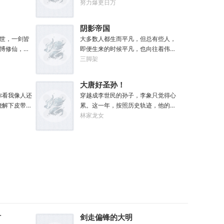
现，每有灵
银河的大裂隙撕裂了帝国，黑暗绝望
努力爆更日万
外奖励。收
的终焉时代降临。人类的命运似乎已
枚。收获玄
被注定，要在无休止的恐怖战争中走
阴影帝国
份。收获幽
向灭亡。直到误以为自己在玩虚拟现
世，一剑皆
大多数人都生而平凡，但总有些人，
方一张。
实游戏的达奇，冒失的来到这个世
博修仙，两
即便生来的时候平凡，也向往着伟
自家灵田，
界。“剧情对话什么的最烦人了，统统
大。从被剥削的黑户杂工，到黑暗中
三脚架
海桑田。“什
跳过。”“我不想知道为什么，我只想
的教父；从遵守规则的社会底层，到
寻仙缘，得
大开杀戒。”基里曼：达奇是个优秀的
制定规则的幕后皇帝；阳光照耀时这
“我只想安安
战士，就是不爱听人话，每次想和他
大唐好圣孙！
个国家属于联邦，夜幕降临后它则属
说些什么，他都要跳过。塔拉辛：我
你看我像人还
穿越成李世民的孙子，李象只觉得心
于我！“有时候，阴影不仅能够和光一
很好奇，他是怎么把恒星敲成一个个
骁解下皮带，
累。这一年，按照历史轨迹，他的犬
样大，甚至还能遮住光！”“我们从不
方块的。钛族：对那家伙来说，物理
是一个修
父李承乾造反未遂，全家流放黔州。
林家龙女
敲诈勒索任何人，我们赚到的每一分
学已经不存在了。恐虐：那混蛋造了
魔鬼怪横行
为了不被犬父连累，李象决定先一步
钱，在良心上都能过的去。”如果有人
根大柱子，说要用来撅我。纳垢：他
来的物品通
对东宫夫子发动激昂！你不是喜欢占
在夜晚敲响你的房门，他们要么为你
把我的孩子抓了，把他们洗得白白净
属法宝和本
据道德高地吗？那我就站的比你更
带来我的问候，要么为你的狂妄带来
净的，这种羞辱让我悲愤欲绝。奸
甲、流血、
高！第一步，爷们要战斗！第二步，
毁灭。至于你会得到什么，这要看你
奇：一切变化都是命运的一部分，但
痛、恐惧、
恨爹不成钢！多年以后，早已登基为
怎么选，我的朋友！
命运被那个混蛋给打碎了。色孽：其
武不惑、万
帝的李象回想起这段时光，总是会感
实达奇已经被我腐化了，但我不敢告
…】杀死妖
慨。这个家没我，迟早得散！
诉他。………………达奇：前面忘了，
法可以加点
后面也忘了，总之，让亚空间燃烧
条斩妖除
吧。帝皇：支持，666。
！
材
剑走偏锋的大明