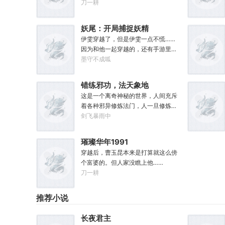
起步。林见鹿也没想到，自己第一张
刀一耕
专辑就直接打穿了两岸三地，直接封
王了。这还怎么退休？
妖尾：开局捕捉妖精
女王艾露莎
伊雯穿越了，但是伊雯一点不慌……
因为和他一起穿越的，还有手游里面
的人物模板，以及抽奖得到的五颗恶
墨守不成呱
魔果实。伊雯自认自己可以依靠首充
六块得到的特殊体质，以及背包里面
错练邪功，法天象地
的恶魔果实，在海贼王的世界成为一
这是一个离奇神秘的世界，人间充斥
方强者。直到睁开双眼的伊雯看到了
着各种邪异修炼法门，人一旦修炼，
一头绯红色的巨龙。伊雯这才知道，
轻者容貌性情变化，入魔发癫，重者
剑飞暴雨中
这根本就不是海贼王，是妖精的尾
沦为大药，供邪魔采食……段云穿越
巴！开局捕捉艾露莎？开局被艾琳捕
而来，意外得到一本大药功法《玉剑
捉！
璀璨华年1991
真解》。没想到他是万中无一的修行
穿越后，曹玉昆本来是打算就这么傍
奇才，在不知情的情况下，让这功法
个富婆的。但人家没瞧上他……
脱胎换骨，玉剑指路，洞穿一切。后
刀一耕
来他学成的功法越来越多，怀揣“达者
兼济天下”的理念，段云从不藏私，传
武天下。谁曾想……“段魔头误我！他
推荐小说
告诉我这桩功滋阴壮阳，如今我却只
能蹲着尿尿，呜呜......”“这本《七分归
长夜君主