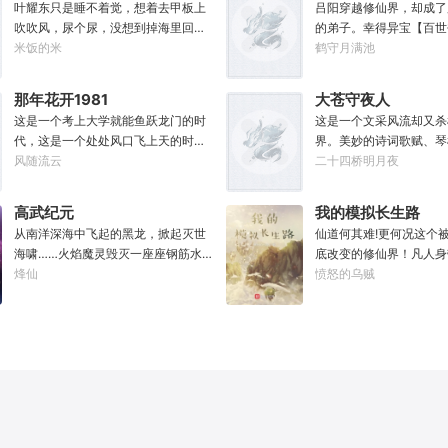
————————“方骁
叶耀东只是睡不着觉，想着去甲板上
吕阳穿越修仙界，却成了
妙，上古妖皇出世了！”
吹吹风，尿个尿，没想到掉海里回到
的弟子。幸得异宝【百世
就去斩了它！”
了1982年。还是那个熟悉的小渔村，
米饭的米
可以重开一世，让一切从
鹤守月满池
只是他已经不是年轻时候的他了。混
能带回前世的宝物，修为
账了半辈子，这回他想好好来过的，
至觉醒特殊的天赋。奈何
那年花开1981
大苍守夜人
只是怎么一个个都不相信呢……上辈
并非真的不死不灭。眼见
这是一个考上大学就能鱼跃龙门的时
这是一个文采风流却又杀
子没出息，这辈子他也没什么大理想
将至，吕阳原本决定先在
代，这是一个处处风口飞上天的时
界。美妙的诗词歌赋、琴
大志向，只想挽回遗憾，跟老婆好好
一世世苦修，不成仙不出
代，这也是一个还有纯洁不渝、真挚
风随流云
可以勾动天道伟力，演绎
二十四桥明月夜
过日子，一家子平安喜乐就好。
门凶险异常，遍地都是人
感情的时代；只不过李野刚刚来到这
一张纸可封万载凶谷，一
世，吕阳惨遭师姐暗算。
个时代，却被劝着放弃高考进厂打螺
千里海域化为永夜。林苏
不容易反杀师姐，又遭师
高武纪元
我的模拟长生路
丝；“反正你也考不上，就死了这条心
界，实力不允许他平凡··
三世，第四世……直到百
从南洋深海中飞起的黑龙，掀起灭世
仙道何其难!更何况这个
吧！”“我堂堂二本冲刺型选手会考不
文章，提笔就是他人毕生
回首，吕阳才发现自己已
海啸……火焰魔灵毁灭一座座钢筋水
底改变的修仙界！凡人身
上？那岂不是辜负了那么多年体育老
天花板，敢与诸子百家圣
代魔道巨擘，初圣宗里最
泥城市，于核爆中心安然离去……域
烽仙
人一旦接触，轻则修为下
愤怒的乌贼
师的教导？”
智计，察人心，演绎兵法
个。“魔门个个都是人材
外神明试图统治整片星海……这是人
道于天，于是仙凡永隔；
弹指间可换一国之君。不
听。”“我超喜欢这里的！
类科技高度发达的未来世界。也是掀
修，整个修仙界成为了一
种，知他者，言他为真性
起生命进化狂潮的高武纪元。即将高
暗森林；……李凡穿越而
考的武道学生李源，心怀能观想星海
心万丈，却只能于凡尘中
的奇异神宫，在这个世界艰难前行。
一生。好在临终之时终于
多年以后。“我现在的飞行速度是122
能够化真为假，将真实的
682米/每秒，力量爆发是……”李源在
粱一梦，重回刚穿越之时
距蓝星表层约180公里的大气层中极
凡开始了他的漫漫长生路