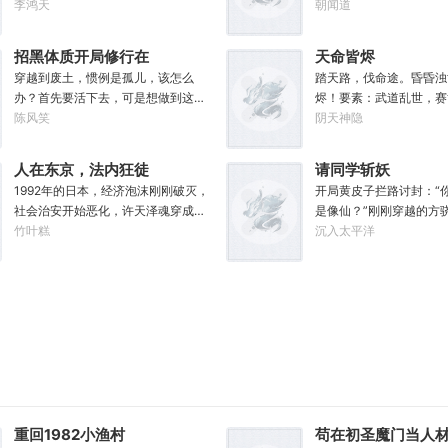
糊口。可当女儿出生的刹那……父凭
李鸿天
活于修行界。好在意外发
朝闻道
女贵，人生不再平凡。……女儿平安
植成熟，自己便能得到额
出生，你获得道果【仙工】女儿一
获剑草一株，获得剑丸一
招黑体质开局修行在
天命皆烬
岁，平平安安，你获得道果【龙象金
虫藤一株，获得隐星砂一
废土
穿越到废土，惯例是孤儿，该怎么
踏天路，伐命途。昏昏浊
刚】女儿两岁，无病无灾，获得道果
泉花一朵，获得螟焰丹丹
办？首先要活下去，可是想做到这一
烬！要素：武道乱世，赛
【无垢心】女儿三岁，活泼机灵，获
……从此，他便安分守住
点并不容易。饱暖之后就该思……咳
陈风笑
界门
阴天神隐
得道果【棋圣】女儿四岁、五岁、六
坐看修行界风起云涌，沧
咳，就该考虑怎么变强了，这更不容
岁…………李澈发现，女儿每长大一
么切磋斗法，秘境探索，
易。等曲涧磊开始逐渐变强，他意外
岁，他便可凝聚出一颗道果，加持己
法宝……通通与我无关！”
人在东京，法内狂徒
请同学斩妖
地发现，这个废土……不是他想像的
身。从此以后，李澈有了一个朴实无
静静的种田。”
1992年的日本，经济泡沫刚刚破灭，
开局黄皮子拦路讨封：“
废土！
华的愿望。一岁一道果，默默守长
社会治安开始恶化，许天泽魂穿成一
是像仙？”刚刚穿越的方
生。为父只想……从老婆孩子热炕头
名叫青山秀信的刑事警察，刚睁开眼
竹叶糕
劈头盖脸地抽了过去！这
沉入太平洋
开始，心平气和的守护女儿长生不
就发现自己正被五花大绑着……新世
士、武者和凡人并存，妖
死。默默凝聚道果亿亿万。至此修行
纪初有权威杂志称：从90年代开始日
的危险世界。幸好方骁带
炼神，无敌天地间。
本虽然失去了10年，但是他们也得到
通变成了强大的法宝。专
了青山秀信这样一位传奇人物。对此
命法宝！【三棱刺】【破
部分日本国民表示：八嘎！我们宁愿
伤蚀】【铜头皮带】【疼
再失去100年也不想要这个国贼！
断骨】【赤子心册】【万
法不入、万邪不侵】【…
怪就能得到经验，修炼功
晋升。方骁由此踏上了一
魔、日月换新的逆天之路
重回1982小渔村
苟在初圣魔门当人