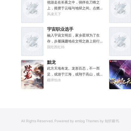
元气》是那魔头教的我，我如今不是
他游走在长夜之中，徜徉在刀锋之
被杀就是踩屎，神算先生说我少了七
上，摇摆于云端与地狱之间。点燃星
成气运。”“段魔头说的话一句都不要
魂之火。既然长夜漫漫，那我便做夜
风凌天下
听！万妙宫的仙子本来要举宫飞天
之君主。
的，结果却一夜间入了魔，沦为妖
宇宙职业选手
女，这都是段老魔的手笔！”……段云
融入宇宙文明后，家乡星球为了生
很是不解，自己不过练练武，传传
存，步履蹒跚地在文明之路上前行。
功，偶尔法天象地一下，怎么就成了
而星球上无数人类，也开始了进化之
我吃西红柿
罄竹难书的魔头了呢？这是污蔑！同
路……
样的功法，为什么我就没有问题？错
的是你们，不可能是我啊！
黜龙
此方天地有龙。龙形百态，不一而
足，或游于江海，或翔于高山，或藏
于九幽，或腾于云间。一旦奋起，便
榴弹怕水
可吞风降雪，引江划河，落雷喷火，
分山避海。此处人间也有龙。人中之
龙，胸怀大志，腹有良谋，有包藏宇
宙之机，吞吐天地之志。一时机发，
便可翻云覆雨，决势分野，定鼎问
道，证位成龙。作为一个迷路的穿越
All Rights Reserved. Powered by emlog Themes by 知轩藏书.
者，张行一开始也想成龙，但后来，
他发现这个行当卷的太厉害了，就决