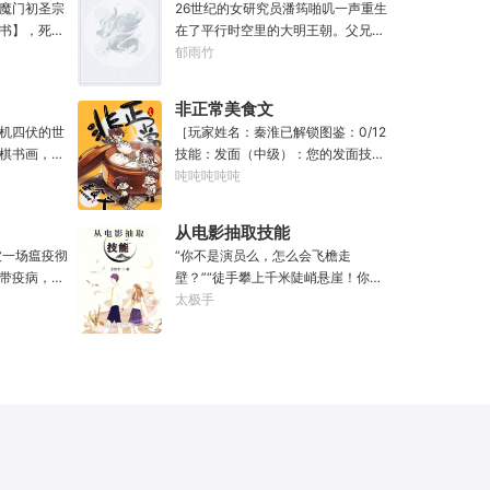
同学，大事不
魔门初圣宗
26世纪的女研究员潘筠啪叽一声重生
“知道啦，我
书】，死后
在了平行时空里的大明王朝。父兄被
头再来，还
冤流放大同。不过她手上有前世研究
郁雨竹
，寿命，甚
所里的镇馆神器——灵境！为救家
次数有限，
人，潘筠化身道观小道士，仗剑提猫
非正常美食文
修仙界乱世
走大明。潘小黑：天杀的潘筠，老子
机四伏的世
［玩家姓名：秦淮已解锁图鉴：0/12
魔门苟住，
诅咒你一辈子考不上度牒。潘筠大剑
棋书画，都
技能：发面（中级）：您的发面技术
山，奈何魔
拍上去：闭嘴，信不信扣你鱼仔。
无尽威能。
已击败全国99%的早餐店师傅。（0/1
吨吨吨吨吨
材。第一
滴墨可将三
0000）调馅（高级）：您的调馅水
第二世，好
进入这方世
平已击败全国100%的早餐店师傅
兄毒手。第
从电影抽取技能
·开词道，写
（0/100000）……评价：一个初出茅
世之后，再
被一场瘟疫彻
“你不是演员么，怎么会飞檐走
难以触摸的
庐的新手］踏进食堂的那一刻，美食
经成为了一
带疫病，仙
壁？”“徒手攀上千米陡峭悬崖！你是
人争道。精
文主角迎来了他加载成功的系统。秦
畜生的那一
降，重则还
魔鬼吗？”面对一众绯闻女星惊呼，杜
太极手
三十六计，
淮：美食文，早说呀，这个他熟！后
，说话又好
仙法不可同
笙淡定瞥向从影片中获得的绝技：
知者谓他情
来——秦淮发现这好像不是个单纯的
”
个巨大的黑
【龙象般若功（紫）：十龙十象之
情。
美食文系统。好像还加了些奇奇怪怪
来，虽有雄
力，般若金身，金刚不坏！】“我这十
的东西。连带着他看邻居、朋友、客
打滚，蹉跎
层功力显化，金光如丈，体质強一点
人、员工都不太像人……不过没事。
觉醒异宝，
很合理吧？”《天龙》、《无间道》、
遇事不决，先吃一口！.游戏说明：1.
人生转为黄
《倚天》、《功夫》、《疾速追杀》
本游戏自由度极高，请玩家自行探
！于是，李
……
索。2.本游戏不会干预玩家的任何选
！第二世，
择，请玩家努力解锁图鉴。3.一切解