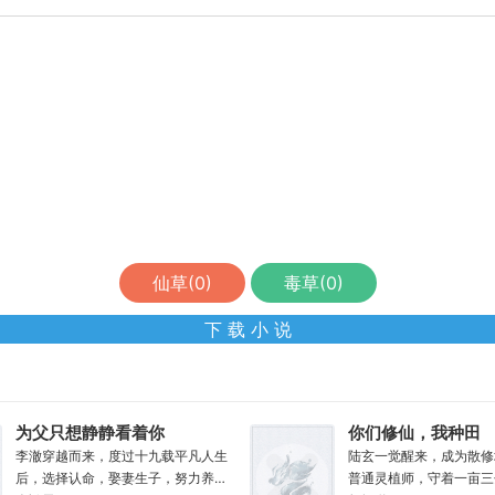
仙草(
0
)
毒草(
0
)
下 载 小 说
为父只想静静看着你
你们修仙，我种田
长生
李澈穿越而来，度过十九载平凡人生
陆玄一觉醒来，成为散修
后，选择认命，娶妻生子，努力养家
普通灵植师，守着一亩三