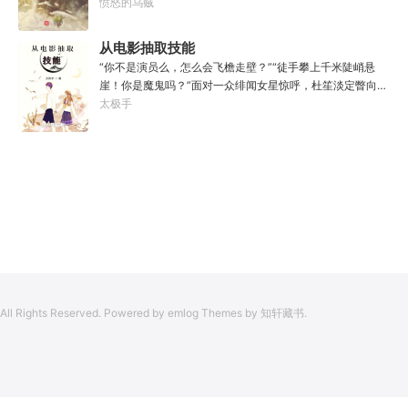
于是仙凡永隔；仙法不可同修，整个修仙界成为了一个巨大
愤怒的乌贼
大物：“你，应该是所有入侵半神生命体中最强的一个
的黑暗森林；……李凡穿越而来，虽有雄心万丈，却只能于
了。”“只可惜，现在的我，可以称之为……武神！”
凡尘中打滚，蹉跎一生。好在临终之时终于觉醒异宝，能够
从电影抽取技能
化真为假，将真实的人生转为黄粱一梦，重回刚穿越之时！
“你不是演员么，怎么会飞檐走壁？”“徒手攀上千米陡峭悬
于是，李凡开始了他的漫漫长生路！第二世，李凡历时五十
崖！你是魔鬼吗？”面对一众绯闻女星惊呼，杜笙淡定瞥向从
载终权倾天下，但却遍寻世间而不见仙踪。只在人生的末尾
影片中获得的绝技：【龙象般若功（紫）：十龙十象之力，
太极手
得见仙人痕迹。第三世，李凡殚精竭虑、百般谋划，却终抵
般若金身，金刚不坏！】“我这十层功力显化，金光如丈，体
不过仙人一剑！第四世…………我，李凡，一介凡人，百世不
质強一点很合理吧？”《天龙》、《无间道》、《倚天》、
悔，但求长生！
《功夫》、《疾速追杀》……
All Rights Reserved. Powered by emlog Themes by 知轩藏书.