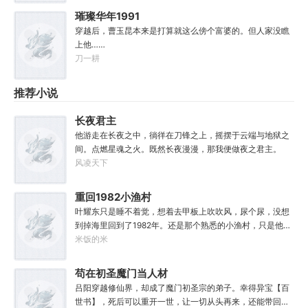
了！”“知道啦，我就去斩了它！”
战斗！第二步，恨爹不成钢！多年以后，早已登基为帝的李
璀璨华年1991
象回想起这段时光，总是会感慨。这个家没我，迟早得散！
穿越后，曹玉昆本来是打算就这么傍个富婆的。但人家没瞧
上他……
刀一耕
推荐小说
长夜君主
他游走在长夜之中，徜徉在刀锋之上，摇摆于云端与地狱之
间。点燃星魂之火。既然长夜漫漫，那我便做夜之君主。
风凌天下
重回1982小渔村
叶耀东只是睡不着觉，想着去甲板上吹吹风，尿个尿，没想
到掉海里回到了1982年。还是那个熟悉的小渔村，只是他已
经不是年轻时候的他了。混账了半辈子，这回他想好好来过
米饭的米
的，只是怎么一个个都不相信呢……上辈子没出息，这辈子
他也没什么大理想大志向，只想挽回遗憾，跟老婆好好过日
苟在初圣魔门当人材
子，一家子平安喜乐就好。
吕阳穿越修仙界，却成了魔门初圣宗的弟子。幸得异宝【百
世书】，死后可以重开一世，让一切从头再来，还能带回前