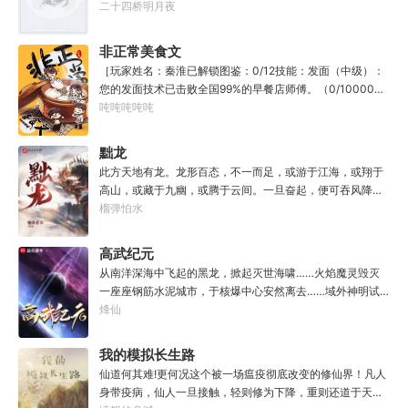
封万载凶谷，一滴墨可将三千里海域化为永夜。林苏进入这
二十四桥明月夜
方世界，实力不允许他平凡···开词道，写文章，提笔就是他
人毕生难以触摸的天花板，敢与诸子百家圣人争道。精智
非正常美食文
计，察人心，演绎兵法三十六计，弹指间可换一国之君。不
［玩家姓名：秦淮已解锁图鉴：0/12技能：发面（中级）：
知者谓他情种，知他者，言他为真性情。
您的发面技术已击败全国99%的早餐店师傅。（0/10000）
调馅（高级）：您的调馅水平已击败全国100%的早餐店师
吨吨吨吨吨
傅（0/100000）……评价：一个初出茅庐的新手］踏进食堂
的那一刻，美食文主角迎来了他加载成功的系统。秦淮：美
黜龙
食文，早说呀，这个他熟！后来——秦淮发现这好像不是个
此方天地有龙。龙形百态，不一而足，或游于江海，或翔于
单纯的美食文系统。好像还加了些奇奇怪怪的东西。连带着
高山，或藏于九幽，或腾于云间。一旦奋起，便可吞风降
他看邻居、朋友、客人、员工都不太像人……不过没事。遇
雪，引江划河，落雷喷火，分山避海。此处人间也有龙。人
榴弹怕水
事不决，先吃一口！.游戏说明：1.本游戏自由度极高，请玩
中之龙，胸怀大志，腹有良谋，有包藏宇宙之机，吞吐天地
家自行探索。2.本游戏不会干预玩家的任何选择，请玩家努
之志。一时机发，便可翻云覆雨，决势分野，定鼎问道，证
高武纪元
力解锁图鉴。3.一切解释归游戏所有。
位成龙。作为一个迷路的穿越者，张行一开始也想成龙，但
从南洋深海中飞起的黑龙，掀起灭世海啸……火焰魔灵毁灭
后来，他发现这个行当卷的太厉害了，就决定改行，去黜落
一座座钢筋水泥城市，于核爆中心安然离去……域外神明试
群龙。所谓行尽天下路，使天地处处通，黜遍天下龙，使世
图统治整片星海……这是人类科技高度发达的未来世界。也
烽仙
间人人可为龙。
是掀起生命进化狂潮的高武纪元。即将高考的武道学生李
源，心怀能观想星海的奇异神宫，在这个世界艰难前行。多
我的模拟长生路
年以后。“我现在的飞行速度是122682米/每秒，力量爆发
仙道何其难!更何况这个被一场瘟疫彻底改变的修仙界！凡人
是……”李源在距蓝星表层约180公里的大气层中极速飞行，
身带疫病，仙人一旦接触，轻则修为下降，重则还道于天，
冰冷眸子盯着昏暗虚空尽头那条形似神话传说中神龙的庞然