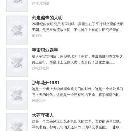
世的宝物，修为，寿命，甚至觉醒特殊的天赋。奈何次数有
鹤守月满池
限，并非真的不死不灭。眼见修仙界乱世将至，吕阳原本决
定先在魔门苟住，一世世苦修，不成仙不出山，奈何魔门凶
剑走偏锋的大明
险异常，遍地都是人材。第一世，吕阳惨遭师姐暗算。第二
26世纪的女研究员潘筠啪叽一声重生在了平行时空里的大明
世，好不容易反杀师姐，又遭师兄毒手。第三世，第四
王朝。父兄被冤流放大同。不过她手上有前世研究所里的镇
世……直到百世之后，再回首，吕阳才发现自己已经成为了
馆神器——灵境！为救家人，潘筠化身道观小道士，仗剑提
郁雨竹
一代魔道巨擘，初圣宗里最畜生的那一个。“魔门个个都是人
猫走大明。潘小黑：天杀的潘筠，老子诅咒你一辈子考不上
材，说话又好听。”“我超喜欢这里的！”
度牒。潘筠大剑拍上去：闭嘴，信不信扣你鱼仔。
宇宙职业选手
融入宇宙文明后，家乡星球为了生存，步履蹒跚地在文明之
路上前行。而星球上无数人类，也开始了进化之路……
我吃西红柿
那年花开1981
这是一个考上大学就能鱼跃龙门的时代，这是一个处处风口
飞上天的时代，这也是一个还有纯洁不渝、真挚感情的时
代；只不过李野刚刚来到这个时代，却被劝着放弃高考进厂
风随流云
打螺丝；“反正你也考不上，就死了这条心吧！”“我堂堂二本
冲刺型选手会考不上？那岂不是辜负了那么多年体育老师的
大苍守夜人
教导？”
这是一个文采风流却又杀机四伏的世界。美妙的诗词歌赋、
琴棋书画，都可以勾动天道伟力，演绎无尽威能。一张纸可