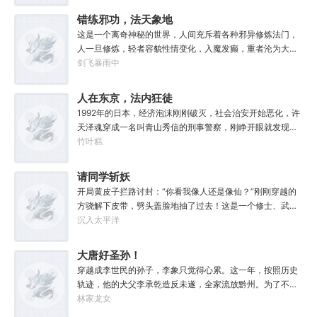
不仅能够和光一样大，甚至还能遮住光！”“我们从不敲诈勒
错练邪功，法天象地
索任何人，我们赚到的每一分钱，在良心上都能过的去。”如
这是一个离奇神秘的世界，人间充斥着各种邪异修炼法门，
果有人在夜晚敲响你的房门，他们要么为你带来我的问候，
人一旦修炼，轻者容貌性情变化，入魔发癫，重者沦为大
要么为你的狂妄带来毁灭。至于你会得到什么，这要看你怎
药，供邪魔采食……段云穿越而来，意外得到一本大药功法
剑飞暴雨中
么选，我的朋友！
《玉剑真解》。没想到他是万中无一的修行奇才，在不知情
的情况下，让这功法脱胎换骨，玉剑指路，洞穿一切。后来
人在东京，法内狂徒
他学成的功法越来越多，怀揣“达者兼济天下”的理念，段云
1992年的日本，经济泡沫刚刚破灭，社会治安开始恶化，许
从不藏私，传武天下。谁曾想……“段魔头误我！他告诉我这
天泽魂穿成一名叫青山秀信的刑事警察，刚睁开眼就发现自
桩功滋阴壮阳，如今我却只能蹲着尿尿，呜呜......”“这本《七
己正被五花大绑着……新世纪初有权威杂志称：从90年代开
竹叶糕
分归元气》是那魔头教的我，我如今不是被杀就是踩屎，神
始日本虽然失去了10年，但是他们也得到了青山秀信这样一
算先生说我少了七成气运。”“段魔头说的话一句都不要听！
位传奇人物。对此部分日本国民表示：八嘎！我们宁愿再失
请同学斩妖
万妙宫的仙子本来要举宫飞天的，结果却一夜间入了魔，沦
去100年也不想要这个国贼！
为妖女，这都是段老魔的手笔！”……段云很是不解，自己不
开局黄皮子拦路讨封：“你看我像人还是像仙？”刚刚穿越的
过练练武，传传功，偶尔法天象地一下，怎么就成了罄竹难
方骁解下皮带，劈头盖脸地抽了过去！这是一个修士、武者
书的魔头了呢？这是污蔑！同样的功法，为什么我就没有问
和凡人并存，妖魔鬼怪横行的危险世界。幸好方骁带来的物
沉入太平洋
题？错的是你们，不可能是我啊！
品通通变成了强大的法宝。专属法宝和本命法宝！【三棱
刺】【破甲、流血、伤蚀】【铜头皮带】【疼痛、恐惧、断
大唐好圣孙！
骨】【赤子心册】【万武不惑、万法不入、万邪不侵】
穿越成李世民的孙子，李象只觉得心累。这一年，按照历史
【……】杀死妖怪就能得到经验，修炼功法可以加点晋升。
轨迹，他的犬父李承乾造反未遂，全家流放黔州。为了不被
方骁由此踏上了一条斩妖除魔、日月换新的逆天之路！
犬父连累，李象决定先一步对东宫夫子发动激昂！你不是喜
林家龙女
————————“方骁同学，大事不妙，上古妖皇出世
欢占据道德高地吗？那我就站的比你更高！第一步，爷们要