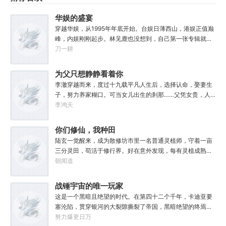
华娱的盛宴
穿越华娱，从1995年年底开始。台娱日薄西山，港娱正值巅
峰，内娱刚刚起步。林见鹿也没想到，自己第一张专辑就直
接打穿了两岸三地，直接封王了。这还怎么退休？
刀一耕
为父只想静静看着你
长生
李澈穿越而来，度过十九载平凡人生后，选择认命，娶妻生
子，努力养家糊口。可当女儿出生的刹那……父凭女贵，人
生不再平凡。……女儿平安出生，你获得道果【仙工】女儿
李鸿天
一岁，平平安安，你获得道果【龙象金刚】女儿两岁，无病
无灾，获得道果【无垢心】女儿三岁，活泼机灵，获得道果
你们修仙，我种田
【棋圣】女儿四岁、五岁、六岁…………李澈发现，女儿每长
陆玄一觉醒来，成为散修坊市里一名普通灵植师，守着一亩
大一岁，他便可凝聚出一颗道果，加持己身。从此以后，李
三分灵田，苟活于修行界。好在意外发现，每有灵植成熟，
澈有了一个朴实无华的愿望。一岁一道果，默默守长生。为
自己便能得到额外奖励。收获剑草一株，获得剑丸一枚。收
朝闻道
父只想……从老婆孩子热炕头开始，心平气和的守护女儿长
获玄虫藤一株，获得隐星砂一份。收获幽泉花一朵，获得螟
生不死。默默凝聚道果亿亿万。至此修行炼神，无敌天地
焰丹丹方一张。……从此，他便安分守住自家灵田，坐看修
战锤宇宙的唯一玩家
间。
行界风起云涌，沧海桑田。“什么切磋斗法，秘境探索，寻仙
这是一个黑暗且绝望的时代。在第四十二个千年，卡迪亚要
缘，得法宝……通通与我无关！”“我只想安安静静的种田。”
塞沦陷，贯穿银河的大裂隙撕裂了帝国，黑暗绝望的终焉时
代降临。人类的命运似乎已被注定，要在无休止的恐怖战争
努力爆更日万