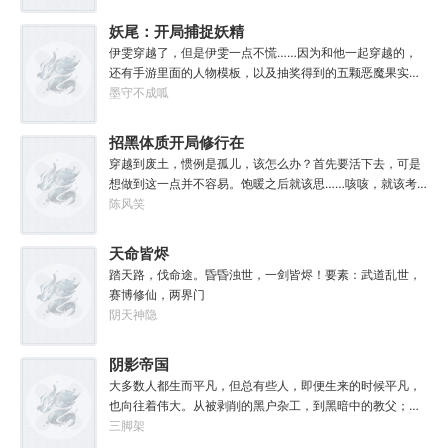
中走向灭亡。直到误以为自己在玩虚拟现实游戏的达奇，冒
失的来到这个世界。“剧情对话什么的最烦人了，统统跳
妖尾：开局捕捉妖精
过。”“我不想知道为什么，我只想大开杀戒。”基里曼：达奇
女王艾露莎
伊雯穿越了，但是伊雯一点不慌……因为和他一起穿越的，
是个优秀的战士，就是不爱听人话，每次想和他说些什么，
还有手游里面的人物模板，以及抽奖得到的五颗恶魔果实。
他都要跳过。塔拉辛：我很好奇，他是怎么把恒星敲成一个
伊雯自认自己可以依靠首充六块得到的特殊体质，以及背包
墨守不成呱
个方块的。钛族：对那家伙来说，物理学已经不存在了。恐
里面的恶魔果实，在海贼王的世界成为一方强者。直到睁开
虐：那混蛋造了根大柱子，说要用来撅我。纳垢：他把我的
双眼的伊雯看到了一头绯红色的巨龙。伊雯这才知道，这根
招黑体质开局修行在
孩子抓了，把他们洗得白白净净的，这种羞辱让我悲愤欲
本就不是海贼王，是妖精的尾巴！开局捕捉艾露莎？开局被
绝。奸奇：一切变化都是命运的一部分，但命运被那个混蛋
废土
穿越到废土，惯例是孤儿，该怎么办？首先要活下去，可是
艾琳捕捉！
给打碎了。色孽：其实达奇已经被我腐化了，但我不敢告诉
想做到这一点并不容易。饱暖之后就该思……咳咳，就该考
他。………………达奇：前面忘了，后面也忘了，总之，让亚
虑怎么变强了，这更不容易。等曲涧磊开始逐渐变强，他意
陈风笑
空间燃烧吧。帝皇：支持，666。
外地发现，这个废土……不是他想像的废土！
天命皆烬
踏天路，伐命途。昏昏浊世，一剑皆烬！要素：武道乱世，
赛博修仙，两界门
阴天神隐
阴影帝国
大多数人都生而平凡，但总有些人，即便生来的时候平凡，
也向往着伟大。从被剥削的黑户杂工，到黑暗中的教父；从
遵守规则的社会底层，到制定规则的幕后皇帝；阳光照耀时
三脚架
这个国家属于联邦，夜幕降临后它则属于我！“有时候，阴影