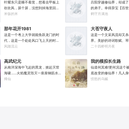
————————“方骁
叶耀东只是睡不着觉，想着去甲板上
吕阳穿越修仙界，却成了
妙，上古妖皇出世了！”
吹吹风，尿个尿，没想到掉海里回到
的弟子。幸得异宝【百世
就去斩了它！”
了1982年。还是那个熟悉的小渔村，
米饭的米
可以重开一世，让一切从
鹤守月满池
只是他已经不是年轻时候的他了。混
能带回前世的宝物，修为
账了半辈子，这回他想好好来过的，
至觉醒特殊的天赋。奈何
那年花开1981
大苍守夜人
只是怎么一个个都不相信呢……上辈
并非真的不死不灭。眼见
这是一个考上大学就能鱼跃龙门的时
这是一个文采风流却又杀
子没出息，这辈子他也没什么大理想
将至，吕阳原本决定先在
代，这是一个处处风口飞上天的时
界。美妙的诗词歌赋、琴
大志向，只想挽回遗憾，跟老婆好好
一世世苦修，不成仙不出
代，这也是一个还有纯洁不渝、真挚
风随流云
可以勾动天道伟力，演绎
二十四桥明月夜
过日子，一家子平安喜乐就好。
门凶险异常，遍地都是人
感情的时代；只不过李野刚刚来到这
一张纸可封万载凶谷，一
世，吕阳惨遭师姐暗算。
个时代，却被劝着放弃高考进厂打螺
千里海域化为永夜。林苏
不容易反杀师姐，又遭师
高武纪元
我的模拟长生路
丝；“反正你也考不上，就死了这条心
界，实力不允许他平凡··
三世，第四世……直到百
从南洋深海中飞起的黑龙，掀起灭世
仙道何其难!更何况这个
吧！”“我堂堂二本冲刺型选手会考不
文章，提笔就是他人毕生
回首，吕阳才发现自己已
海啸……火焰魔灵毁灭一座座钢筋水
底改变的修仙界！凡人身
上？那岂不是辜负了那么多年体育老
天花板，敢与诸子百家圣
代魔道巨擘，初圣宗里最
泥城市，于核爆中心安然离去……域
烽仙
人一旦接触，轻则修为下
愤怒的乌贼
师的教导？”
智计，察人心，演绎兵法
个。“魔门个个都是人材
外神明试图统治整片星海……这是人
道于天，于是仙凡永隔；
弹指间可换一国之君。不
听。”“我超喜欢这里的！
类科技高度发达的未来世界。也是掀
修，整个修仙界成为了一
种，知他者，言他为真性
起生命进化狂潮的高武纪元。即将高
暗森林；……李凡穿越而
考的武道学生李源，心怀能观想星海
心万丈，却只能于凡尘中
的奇异神宫，在这个世界艰难前行。
一生。好在临终之时终于
多年以后。“我现在的飞行速度是122
能够化真为假，将真实的
682米/每秒，力量爆发是……”李源在
粱一梦，重回刚穿越之时
距蓝星表层约180公里的大气层中极
凡开始了他的漫漫长生路