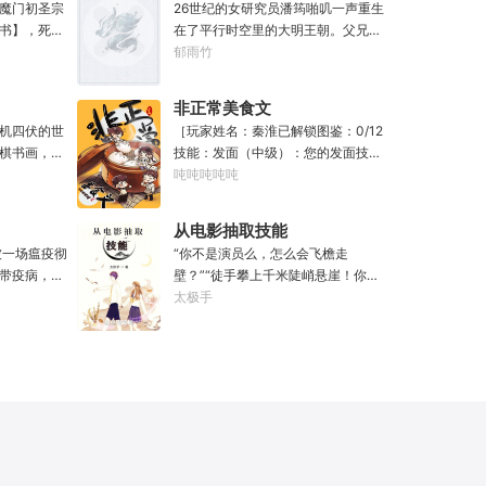
同学，大事不
魔门初圣宗
26世纪的女研究员潘筠啪叽一声重生
“知道啦，我
书】，死后
在了平行时空里的大明王朝。父兄被
头再来，还
冤流放大同。不过她手上有前世研究
郁雨竹
，寿命，甚
所里的镇馆神器——灵境！为救家
次数有限，
人，潘筠化身道观小道士，仗剑提猫
非正常美食文
修仙界乱世
走大明。潘小黑：天杀的潘筠，老子
机四伏的世
［玩家姓名：秦淮已解锁图鉴：0/12
魔门苟住，
诅咒你一辈子考不上度牒。潘筠大剑
棋书画，都
技能：发面（中级）：您的发面技术
山，奈何魔
拍上去：闭嘴，信不信扣你鱼仔。
无尽威能。
已击败全国99%的早餐店师傅。（0/1
吨吨吨吨吨
材。第一
滴墨可将三
0000）调馅（高级）：您的调馅水
第二世，好
进入这方世
平已击败全国100%的早餐店师傅
兄毒手。第
从电影抽取技能
·开词道，写
（0/100000）……评价：一个初出茅
世之后，再
被一场瘟疫彻
“你不是演员么，怎么会飞檐走
难以触摸的
庐的新手］踏进食堂的那一刻，美食
经成为了一
带疫病，仙
壁？”“徒手攀上千米陡峭悬崖！你是
人争道。精
文主角迎来了他加载成功的系统。秦
畜生的那一
降，重则还
魔鬼吗？”面对一众绯闻女星惊呼，杜
太极手
三十六计，
淮：美食文，早说呀，这个他熟！后
，说话又好
仙法不可同
笙淡定瞥向从影片中获得的绝技：
知者谓他情
来——秦淮发现这好像不是个单纯的
”
个巨大的黑
【龙象般若功（紫）：十龙十象之
情。
美食文系统。好像还加了些奇奇怪怪
来，虽有雄
力，般若金身，金刚不坏！】“我这十
的东西。连带着他看邻居、朋友、客
打滚，蹉跎
层功力显化，金光如丈，体质強一点
人、员工都不太像人……不过没事。
觉醒异宝，
很合理吧？”《天龙》、《无间道》、
遇事不决，先吃一口！.游戏说明：1.
人生转为黄
《倚天》、《功夫》、《疾速追杀》
本游戏自由度极高，请玩家自行探
！于是，李
……
索。2.本游戏不会干预玩家的任何选
！第二世，
择，请玩家努力解锁图鉴。3.一切解