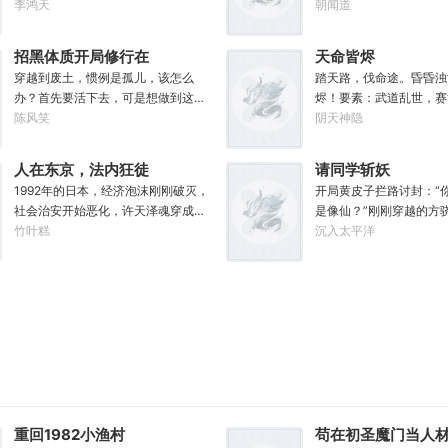
糊口。可当女儿出生的刹那……父凭
李鸿天
活于修行界。好在意外发
朝闻道
女贵，人生不再平凡。……女儿平安
植成熟，自己便能得到额
出生，你获得道果【仙工】女儿一
获剑草一株，获得剑丸一
招黑体质开局修行在
天命皆烬
岁，平平安安，你获得道果【龙象金
虫藤一株，获得隐星砂一
废土
穿越到废土，惯例是孤儿，该怎么
踏天路，伐命途。昏昏浊
刚】女儿两岁，无病无灾，获得道果
泉花一朵，获得螟焰丹丹
办？首先要活下去，可是想做到这一
烬！要素：武道乱世，赛
【无垢心】女儿三岁，活泼机灵，获
……从此，他便安分守住
点并不容易。饱暖之后就该思……咳
陈风笑
界门
阴天神隐
得道果【棋圣】女儿四岁、五岁、六
坐看修行界风起云涌，沧
咳，就该考虑怎么变强了，这更不容
岁…………李澈发现，女儿每长大一
么切磋斗法，秘境探索，
易。等曲涧磊开始逐渐变强，他意外
岁，他便可凝聚出一颗道果，加持己
法宝……通通与我无关！”
人在东京，法内狂徒
请同学斩妖
地发现，这个废土……不是他想像的
身。从此以后，李澈有了一个朴实无
静静的种田。”
1992年的日本，经济泡沫刚刚破灭，
开局黄皮子拦路讨封：“
废土！
华的愿望。一岁一道果，默默守长
社会治安开始恶化，许天泽魂穿成一
是像仙？”刚刚穿越的方
生。为父只想……从老婆孩子热炕头
名叫青山秀信的刑事警察，刚睁开眼
竹叶糕
劈头盖脸地抽了过去！这
沉入太平洋
开始，心平气和的守护女儿长生不
就发现自己正被五花大绑着……新世
士、武者和凡人并存，妖
死。默默凝聚道果亿亿万。至此修行
纪初有权威杂志称：从90年代开始日
的危险世界。幸好方骁带
炼神，无敌天地间。
本虽然失去了10年，但是他们也得到
通变成了强大的法宝。专
了青山秀信这样一位传奇人物。对此
命法宝！【三棱刺】【破
部分日本国民表示：八嘎！我们宁愿
伤蚀】【铜头皮带】【疼
再失去100年也不想要这个国贼！
断骨】【赤子心册】【万
法不入、万邪不侵】【…
怪就能得到经验，修炼功
晋升。方骁由此踏上了一
魔、日月换新的逆天之路
重回1982小渔村
苟在初圣魔门当人