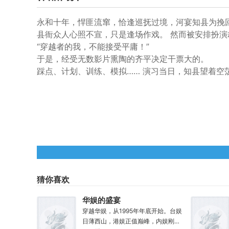
永和十年，悍匪流窜，恰逢巡抚过境，河宴知县为挽
县衙众人心照不宣，只是逢场作戏。 然而被安排扮
“穿越者的我，不能接受平庸！”
于是，经受无数影片熏陶的齐平决定干票大的。
踩点、计划、训练、模拟…… 演习当日，知县望着空
猜你喜欢
华娱的盛宴
穿越华娱，从1995年年底开始。台娱
日薄西山，港娱正值巅峰，内娱刚刚