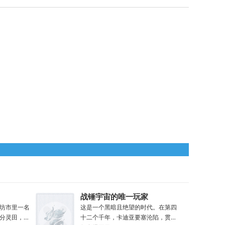
。
战锤宇宙的唯一玩家
坊市里一名
这是一个黑暗且绝望的时代。在第四
分灵田，苟
十二个千年，卡迪亚要塞沦陷，贯穿