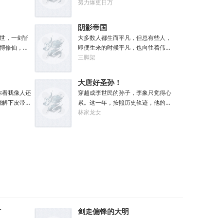
现，每有灵
银河的大裂隙撕裂了帝国，黑暗绝望
努力爆更日万
外奖励。收
的终焉时代降临。人类的命运似乎已
枚。收获玄
被注定，要在无休止的恐怖战争中走
阴影帝国
份。收获幽
向灭亡。直到误以为自己在玩虚拟现
世，一剑皆
大多数人都生而平凡，但总有些人，
方一张。
实游戏的达奇，冒失的来到这个世
博修仙，两
即便生来的时候平凡，也向往着伟
自家灵田，
界。“剧情对话什么的最烦人了，统统
大。从被剥削的黑户杂工，到黑暗中
三脚架
海桑田。“什
跳过。”“我不想知道为什么，我只想
的教父；从遵守规则的社会底层，到
寻仙缘，得
大开杀戒。”基里曼：达奇是个优秀的
制定规则的幕后皇帝；阳光照耀时这
“我只想安安
战士，就是不爱听人话，每次想和他
大唐好圣孙！
个国家属于联邦，夜幕降临后它则属
说些什么，他都要跳过。塔拉辛：我
你看我像人还
穿越成李世民的孙子，李象只觉得心
于我！“有时候，阴影不仅能够和光一
很好奇，他是怎么把恒星敲成一个个
骁解下皮带，
累。这一年，按照历史轨迹，他的犬
样大，甚至还能遮住光！”“我们从不
方块的。钛族：对那家伙来说，物理
是一个修
父李承乾造反未遂，全家流放黔州。
林家龙女
敲诈勒索任何人，我们赚到的每一分
学已经不存在了。恐虐：那混蛋造了
魔鬼怪横行
为了不被犬父连累，李象决定先一步
钱，在良心上都能过的去。”如果有人
根大柱子，说要用来撅我。纳垢：他
来的物品通
对东宫夫子发动激昂！你不是喜欢占
在夜晚敲响你的房门，他们要么为你
把我的孩子抓了，把他们洗得白白净
属法宝和本
据道德高地吗？那我就站的比你更
带来我的问候，要么为你的狂妄带来
净的，这种羞辱让我悲愤欲绝。奸
甲、流血、
高！第一步，爷们要战斗！第二步，
毁灭。至于你会得到什么，这要看你
奇：一切变化都是命运的一部分，但
痛、恐惧、
恨爹不成钢！多年以后，早已登基为
怎么选，我的朋友！
命运被那个混蛋给打碎了。色孽：其
武不惑、万
帝的李象回想起这段时光，总是会感
实达奇已经被我腐化了，但我不敢告
…】杀死妖
慨。这个家没我，迟早得散！
诉他。………………达奇：前面忘了，
法可以加点
后面也忘了，总之，让亚空间燃烧
条斩妖除
吧。帝皇：支持，666。
！
材
剑走偏锋的大明