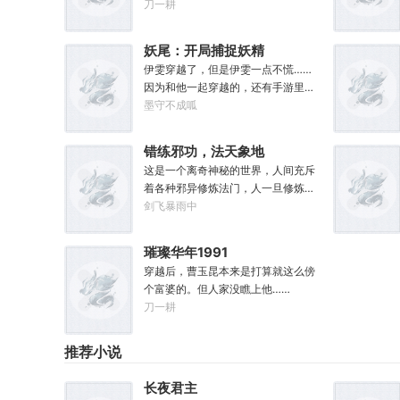
起步。林见鹿也没想到，自己第一张
刀一耕
专辑就直接打穿了两岸三地，直接封
王了。这还怎么退休？
妖尾：开局捕捉妖精
女王艾露莎
伊雯穿越了，但是伊雯一点不慌……
因为和他一起穿越的，还有手游里面
的人物模板，以及抽奖得到的五颗恶
墨守不成呱
魔果实。伊雯自认自己可以依靠首充
六块得到的特殊体质，以及背包里面
错练邪功，法天象地
的恶魔果实，在海贼王的世界成为一
这是一个离奇神秘的世界，人间充斥
方强者。直到睁开双眼的伊雯看到了
着各种邪异修炼法门，人一旦修炼，
一头绯红色的巨龙。伊雯这才知道，
轻者容貌性情变化，入魔发癫，重者
剑飞暴雨中
这根本就不是海贼王，是妖精的尾
沦为大药，供邪魔采食……段云穿越
巴！开局捕捉艾露莎？开局被艾琳捕
而来，意外得到一本大药功法《玉剑
捉！
璀璨华年1991
真解》。没想到他是万中无一的修行
穿越后，曹玉昆本来是打算就这么傍
奇才，在不知情的情况下，让这功法
个富婆的。但人家没瞧上他……
脱胎换骨，玉剑指路，洞穿一切。后
刀一耕
来他学成的功法越来越多，怀揣“达者
兼济天下”的理念，段云从不藏私，传
武天下。谁曾想……“段魔头误我！他
推荐小说
告诉我这桩功滋阴壮阳，如今我却只
能蹲着尿尿，呜呜......”“这本《七分归
长夜君主