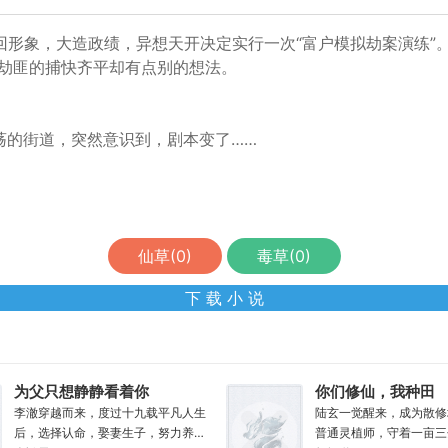
回形象，大造政绩，异想天开决定实行一次“富户模拟劫案演练”
演劫匪的捕快齐平却有点别的想法。
荡的街道，突然意识到，剧本变了……
仙草(
0
)
毒草(
0
)
下 载 小 说
为父只想静静看着你
你们修仙，我种田
长生
李澈穿越而来，度过十九载平凡人生
陆玄一觉醒来，成为散修
后，选择认命，娶妻生子，努力养家
普通灵植师，守着一亩三