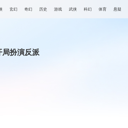
侠
玄幻
奇幻
历史
游戏
武侠
科幻
体育
悬疑
开局扮演反派