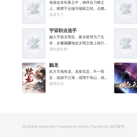
元气》是那魔头教的我，我如今不是
他游走在长夜之中，徜徉在刀锋之
被杀就是踩屎，神算先生说我少了七
上，摇摆于云端与地狱之间。点燃星
成气运。”“段魔头说的话一句都不要
魂之火。既然长夜漫漫，那我便做夜
风凌天下
听！万妙宫的仙子本来要举宫飞天
之君主。
的，结果却一夜间入了魔，沦为妖
宇宙职业选手
女，这都是段老魔的手笔！”……段云
融入宇宙文明后，家乡星球为了生
很是不解，自己不过练练武，传传
存，步履蹒跚地在文明之路上前行。
功，偶尔法天象地一下，怎么就成了
而星球上无数人类，也开始了进化之
我吃西红柿
罄竹难书的魔头了呢？这是污蔑！同
路……
样的功法，为什么我就没有问题？错
的是你们，不可能是我啊！
黜龙
此方天地有龙。龙形百态，不一而
足，或游于江海，或翔于高山，或藏
于九幽，或腾于云间。一旦奋起，便
榴弹怕水
可吞风降雪，引江划河，落雷喷火，
分山避海。此处人间也有龙。人中之
龙，胸怀大志，腹有良谋，有包藏宇
宙之机，吞吐天地之志。一时机发，
便可翻云覆雨，决势分野，定鼎问
道，证位成龙。作为一个迷路的穿越
All Rights Reserved. Powered by emlog Themes by 知轩藏书.
者，张行一开始也想成龙，但后来，
他发现这个行当卷的太厉害了，就决