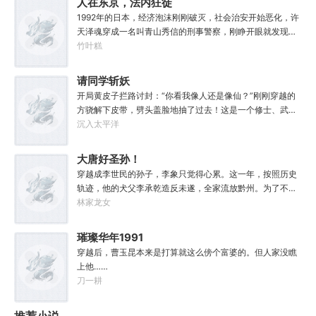
人在东京，法内狂徒
他学成的功法越来越多，怀揣“达者兼济天下”的理念，段云
1992年的日本，经济泡沫刚刚破灭，社会治安开始恶化，许
从不藏私，传武天下。谁曾想……“段魔头误我！他告诉我这
天泽魂穿成一名叫青山秀信的刑事警察，刚睁开眼就发现自
桩功滋阴壮阳，如今我却只能蹲着尿尿，呜呜......”“这本《七
己正被五花大绑着……新世纪初有权威杂志称：从90年代开
竹叶糕
分归元气》是那魔头教的我，我如今不是被杀就是踩屎，神
始日本虽然失去了10年，但是他们也得到了青山秀信这样一
算先生说我少了七成气运。”“段魔头说的话一句都不要听！
位传奇人物。对此部分日本国民表示：八嘎！我们宁愿再失
请同学斩妖
万妙宫的仙子本来要举宫飞天的，结果却一夜间入了魔，沦
去100年也不想要这个国贼！
为妖女，这都是段老魔的手笔！”……段云很是不解，自己不
开局黄皮子拦路讨封：“你看我像人还是像仙？”刚刚穿越的
过练练武，传传功，偶尔法天象地一下，怎么就成了罄竹难
方骁解下皮带，劈头盖脸地抽了过去！这是一个修士、武者
书的魔头了呢？这是污蔑！同样的功法，为什么我就没有问
和凡人并存，妖魔鬼怪横行的危险世界。幸好方骁带来的物
沉入太平洋
题？错的是你们，不可能是我啊！
品通通变成了强大的法宝。专属法宝和本命法宝！【三棱
刺】【破甲、流血、伤蚀】【铜头皮带】【疼痛、恐惧、断
大唐好圣孙！
骨】【赤子心册】【万武不惑、万法不入、万邪不侵】
穿越成李世民的孙子，李象只觉得心累。这一年，按照历史
【……】杀死妖怪就能得到经验，修炼功法可以加点晋升。
轨迹，他的犬父李承乾造反未遂，全家流放黔州。为了不被
方骁由此踏上了一条斩妖除魔、日月换新的逆天之路！
犬父连累，李象决定先一步对东宫夫子发动激昂！你不是喜
林家龙女
————————“方骁同学，大事不妙，上古妖皇出世
欢占据道德高地吗？那我就站的比你更高！第一步，爷们要
了！”“知道啦，我就去斩了它！”
战斗！第二步，恨爹不成钢！多年以后，早已登基为帝的李
璀璨华年1991
象回想起这段时光，总是会感慨。这个家没我，迟早得散！
穿越后，曹玉昆本来是打算就这么傍个富婆的。但人家没瞧
上他……
刀一耕