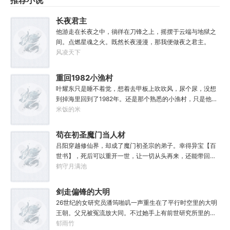
推荐小说
长夜君主
他游走在长夜之中，徜徉在刀锋之上，摇摆于云端与地狱之
间。点燃星魂之火。既然长夜漫漫，那我便做夜之君主。
风凌天下
重回1982小渔村
叶耀东只是睡不着觉，想着去甲板上吹吹风，尿个尿，没想
到掉海里回到了1982年。还是那个熟悉的小渔村，只是他已
经不是年轻时候的他了。混账了半辈子，这回他想好好来过
米饭的米
的，只是怎么一个个都不相信呢……上辈子没出息，这辈子
他也没什么大理想大志向，只想挽回遗憾，跟老婆好好过日
苟在初圣魔门当人材
子，一家子平安喜乐就好。
吕阳穿越修仙界，却成了魔门初圣宗的弟子。幸得异宝【百
世书】，死后可以重开一世，让一切从头再来，还能带回前
世的宝物，修为，寿命，甚至觉醒特殊的天赋。奈何次数有
鹤守月满池
限，并非真的不死不灭。眼见修仙界乱世将至，吕阳原本决
定先在魔门苟住，一世世苦修，不成仙不出山，奈何魔门凶
剑走偏锋的大明
险异常，遍地都是人材。第一世，吕阳惨遭师姐暗算。第二
26世纪的女研究员潘筠啪叽一声重生在了平行时空里的大明
世，好不容易反杀师姐，又遭师兄毒手。第三世，第四
王朝。父兄被冤流放大同。不过她手上有前世研究所里的镇
世……直到百世之后，再回首，吕阳才发现自己已经成为了
馆神器——灵境！为救家人，潘筠化身道观小道士，仗剑提
郁雨竹
一代魔道巨擘，初圣宗里最畜生的那一个。“魔门个个都是人