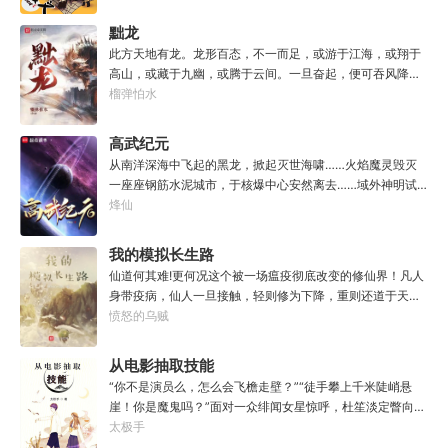
傅（0/100000）……评价：一个初出茅庐的新手］踏进食堂
的那一刻，美食文主角迎来了他加载成功的系统。秦淮：美
黜龙
食文，早说呀，这个他熟！后来——秦淮发现这好像不是个
此方天地有龙。龙形百态，不一而足，或游于江海，或翔于
单纯的美食文系统。好像还加了些奇奇怪怪的东西。连带着
高山，或藏于九幽，或腾于云间。一旦奋起，便可吞风降
他看邻居、朋友、客人、员工都不太像人……不过没事。遇
雪，引江划河，落雷喷火，分山避海。此处人间也有龙。人
榴弹怕水
事不决，先吃一口！.游戏说明：1.本游戏自由度极高，请玩
中之龙，胸怀大志，腹有良谋，有包藏宇宙之机，吞吐天地
家自行探索。2.本游戏不会干预玩家的任何选择，请玩家努
之志。一时机发，便可翻云覆雨，决势分野，定鼎问道，证
高武纪元
力解锁图鉴。3.一切解释归游戏所有。
位成龙。作为一个迷路的穿越者，张行一开始也想成龙，但
从南洋深海中飞起的黑龙，掀起灭世海啸……火焰魔灵毁灭
后来，他发现这个行当卷的太厉害了，就决定改行，去黜落
一座座钢筋水泥城市，于核爆中心安然离去……域外神明试
群龙。所谓行尽天下路，使天地处处通，黜遍天下龙，使世
图统治整片星海……这是人类科技高度发达的未来世界。也
烽仙
间人人可为龙。
是掀起生命进化狂潮的高武纪元。即将高考的武道学生李
源，心怀能观想星海的奇异神宫，在这个世界艰难前行。多
我的模拟长生路
年以后。“我现在的飞行速度是122682米/每秒，力量爆发
仙道何其难!更何况这个被一场瘟疫彻底改变的修仙界！凡人
是……”李源在距蓝星表层约180公里的大气层中极速飞行，
身带疫病，仙人一旦接触，轻则修为下降，重则还道于天，
冰冷眸子盯着昏暗虚空尽头那条形似神话传说中神龙的庞然
于是仙凡永隔；仙法不可同修，整个修仙界成为了一个巨大
愤怒的乌贼
大物：“你，应该是所有入侵半神生命体中最强的一个
的黑暗森林；……李凡穿越而来，虽有雄心万丈，却只能于
了。”“只可惜，现在的我，可以称之为……武神！”
凡尘中打滚，蹉跎一生。好在临终之时终于觉醒异宝，能够
从电影抽取技能
化真为假，将真实的人生转为黄粱一梦，重回刚穿越之时！
“你不是演员么，怎么会飞檐走壁？”“徒手攀上千米陡峭悬
于是，李凡开始了他的漫漫长生路！第二世，李凡历时五十
崖！你是魔鬼吗？”面对一众绯闻女星惊呼，杜笙淡定瞥向从
载终权倾天下，但却遍寻世间而不见仙踪。只在人生的末尾
影片中获得的绝技：【龙象般若功（紫）：十龙十象之力，
太极手
得见仙人痕迹。第三世，李凡殚精竭虑、百般谋划，却终抵
般若金身，金刚不坏！】“我这十层功力显化，金光如丈，体