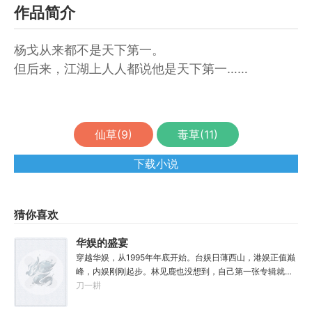
作品简介
杨戈从来都不是天下第一。
但后来，江湖上人人都说他是天下第一……
仙草(
9
)
毒草(
11
)
下载小说
猜你喜欢
华娱的盛宴
穿越华娱，从1995年年底开始。台娱日薄西山，港娱正值巅
峰，内娱刚刚起步。林见鹿也没想到，自己第一张专辑就直
接打穿了两岸三地，直接封王了。这还怎么退休？
刀一耕