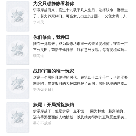
为父只想静静看着你
长生
李澈穿越而来，度过十九载平凡人生后，选择认命，娶妻生
子，努力养家糊口。可当女儿出生的刹那……父凭女贵，人
生不再平凡。……女儿平安出生，你获得道果【仙工】女儿
李鸿天
一岁，平平安安，你获得道果【龙象金刚】女儿两岁，无病
无灾，获得道果【无垢心】女儿三岁，活泼机灵，获得道果
你们修仙，我种田
【棋圣】女儿四岁、五岁、六岁…………李澈发现，女儿每长
陆玄一觉醒来，成为散修坊市里一名普通灵植师，守着一亩
大一岁，他便可凝聚出一颗道果，加持己身。从此以后，李
三分灵田，苟活于修行界。好在意外发现，每有灵植成熟，
澈有了一个朴实无华的愿望。一岁一道果，默默守长生。为
自己便能得到额外奖励。收获剑草一株，获得剑丸一枚。收
朝闻道
父只想……从老婆孩子热炕头开始，心平气和的守护女儿长
获玄虫藤一株，获得隐星砂一份。收获幽泉花一朵，获得螟
生不死。默默凝聚道果亿亿万。至此修行炼神，无敌天地
焰丹丹方一张。……从此，他便安分守住自家灵田，坐看修
战锤宇宙的唯一玩家
间。
行界风起云涌，沧海桑田。“什么切磋斗法，秘境探索，寻仙
这是一个黑暗且绝望的时代。在第四十二个千年，卡迪亚要
缘，得法宝……通通与我无关！”“我只想安安静静的种田。”
塞沦陷，贯穿银河的大裂隙撕裂了帝国，黑暗绝望的终焉时
代降临。人类的命运似乎已被注定，要在无休止的恐怖战争
努力爆更日万
中走向灭亡。直到误以为自己在玩虚拟现实游戏的达奇，冒
失的来到这个世界。“剧情对话什么的最烦人了，统统跳
妖尾：开局捕捉妖精
过。”“我不想知道为什么，我只想大开杀戒。”基里曼：达奇
女王艾露莎
伊雯穿越了，但是伊雯一点不慌……因为和他一起穿越的，
是个优秀的战士，就是不爱听人话，每次想和他说些什么，
还有手游里面的人物模板，以及抽奖得到的五颗恶魔果实。
他都要跳过。塔拉辛：我很好奇，他是怎么把恒星敲成一个
伊雯自认自己可以依靠首充六块得到的特殊体质，以及背包
墨守不成呱
个方块的。钛族：对那家伙来说，物理学已经不存在了。恐
里面的恶魔果实，在海贼王的世界成为一方强者。直到睁开
虐：那混蛋造了根大柱子，说要用来撅我。纳垢：他把我的
双眼的伊雯看到了一头绯红色的巨龙。伊雯这才知道，这根