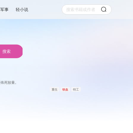
军事
轻小说
搜索
开殊死较量。
重生
铁血
特工