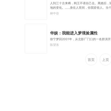
人到三十古来稀，阎王不请自己去。离婚后，
地的变化。……身在人世间，你我皆俗人。当
林中谷
华娱：我能进入梦境捡属性
徐宁梦回2001年，从北影厂门口的一名群演
陈望东
首页
上页