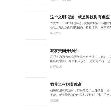
这个文明很强，就是科技树有点歪
作为手工区UP主的陈易，突然发现自己制作
核动力续航的智能机械狗。超越续航，永不坠
只有动能武器的曲率飞船。……一天，外星文明
碳烤竹笋
我在美国开诊所
周乔本为国内三流医学院本科毕业生，家穷，
山鲍威尔街23号的私人诊所。交完遗产税，
走，还不如在国内躺平呢！要不卖了房子回国
能涅槃吗
我带全村脱贫致富
省级贫困村虎山村，前后熬走了三任扶贫干部
干部。所有看热闹的村民都没想到，他们的命
夏清侯