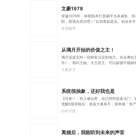
文豪1978
穿越1978年，林朝阳本打算躺平当条咸鱼，
阳，跟我去燕京吧！”女知青如是说。创业未
把自己包装成了文化人。
坐望敬亭
从璃月开始的价值之主！
璃月是提瓦特一切财富沉淀的地方。自从摩拉
外）。我叫王缺。大王的王。可以缺德不能缺
需求，请向【信息与价值之主】祈祷，我依旧
大紫罗天
系统很抽象，还好我也是
【任务一：初入修仙界，你已得到筑基法门，
觉醒E级异能后，就该大展身手，请单挑「丧
丧尸王，我？”【任务三：全女世界，你成为
扑街天线
个世界吧，真求你了。”……“等等，你他妈管蚯
嘿。”……“叔，你别笑啊，我真是来斩妖的！”
离婚后，我能听到未来的声音