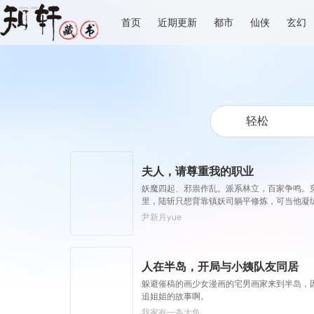
首页
近期更新
都市
仙侠
玄幻
夫人，请尊重我的职业
妖魔四起、邪祟作乱。派系林立，百家争鸣。
里，陆斩只想背靠镇妖司躺平修炼，可当他凝
夫人，请尊重我的职业，谁说奶妈不能输出？
尹新月yue
人在半岛，开局与小姨队友同居
躲避催稿的画少女漫画的宅男画家来到半岛，因
追姐姐的故事啊。
我家有一条大鱼