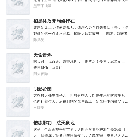
他都要跳过。塔拉辛：我很好奇，他是怎么把恒星敲成一个
伊雯自认自己可以依靠首充六块得到的特殊体质，以及背包
墨守不成呱
个方块的。钛族：对那家伙来说，物理学已经不存在了。恐
里面的恶魔果实，在海贼王的世界成为一方强者。直到睁开
虐：那混蛋造了根大柱子，说要用来撅我。纳垢：他把我的
双眼的伊雯看到了一头绯红色的巨龙。伊雯这才知道，这根
招黑体质开局修行在
孩子抓了，把他们洗得白白净净的，这种羞辱让我悲愤欲
本就不是海贼王，是妖精的尾巴！开局捕捉艾露莎？开局被
绝。奸奇：一切变化都是命运的一部分，但命运被那个混蛋
废土
穿越到废土，惯例是孤儿，该怎么办？首先要活下去，可是
艾琳捕捉！
给打碎了。色孽：其实达奇已经被我腐化了，但我不敢告诉
想做到这一点并不容易。饱暖之后就该思……咳咳，就该考
他。………………达奇：前面忘了，后面也忘了，总之，让亚
虑怎么变强了，这更不容易。等曲涧磊开始逐渐变强，他意
陈风笑
空间燃烧吧。帝皇：支持，666。
外地发现，这个废土……不是他想像的废土！
天命皆烬
踏天路，伐命途。昏昏浊世，一剑皆烬！要素：武道乱世，
赛博修仙，两界门
阴天神隐
阴影帝国
大多数人都生而平凡，但总有些人，即便生来的时候平凡，
也向往着伟大。从被剥削的黑户杂工，到黑暗中的教父；从
遵守规则的社会底层，到制定规则的幕后皇帝；阳光照耀时
三脚架
这个国家属于联邦，夜幕降临后它则属于我！“有时候，阴影
不仅能够和光一样大，甚至还能遮住光！”“我们从不敲诈勒
错练邪功，法天象地
索任何人，我们赚到的每一分钱，在良心上都能过的去。”如
这是一个离奇神秘的世界，人间充斥着各种邪异修炼法门，
果有人在夜晚敲响你的房门，他们要么为你带来我的问候，
人一旦修炼，轻者容貌性情变化，入魔发癫，重者沦为大