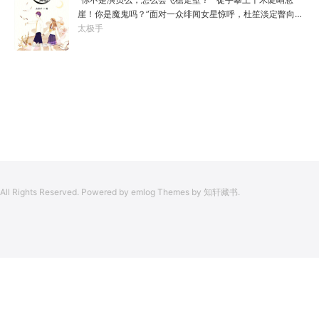
于是，李凡开始了他的漫漫长生路！第二世，李凡历时五十
崖！你是魔鬼吗？”面对一众绯闻女星惊呼，杜笙淡定瞥向从
载终权倾天下，但却遍寻世间而不见仙踪。只在人生的末尾
影片中获得的绝技：【龙象般若功（紫）：十龙十象之力，
太极手
得见仙人痕迹。第三世，李凡殚精竭虑、百般谋划，却终抵
般若金身，金刚不坏！】“我这十层功力显化，金光如丈，体
不过仙人一剑！第四世…………我，李凡，一介凡人，百世不
质強一点很合理吧？”《天龙》、《无间道》、《倚天》、
悔，但求长生！
《功夫》、《疾速追杀》……
All Rights Reserved. Powered by emlog Themes by 知轩藏书.