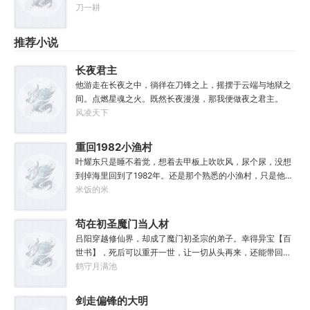
刀一耕
推荐小说
长夜君主
他游走在长夜之中，徜徉在刀锋之上，摇摆于云端与地狱之
间。点燃星魂之火。既然长夜漫漫，那我便做夜之君主。
风凌天下
重回1982小渔村
叶耀东只是睡不着觉，想着去甲板上吹吹风，尿个尿，没想
到掉海里回到了1982年。还是那个熟悉的小渔村，只是他已
经不是年轻时候的他了。混账了半辈子，这回他想好好来过
米饭的米
的，只是怎么一个个都不相信呢……上辈子没出息，这辈子
他也没什么大理想大志向，只想挽回遗憾，跟老婆好好过日
苟在初圣魔门当人材
子，一家子平安喜乐就好。
吕阳穿越修仙界，却成了魔门初圣宗的弟子。幸得异宝【百
世书】，死后可以重开一世，让一切从头再来，还能带回前
世的宝物，修为，寿命，甚至觉醒特殊的天赋。奈何次数有
鹤守月满池
限，并非真的不死不灭。眼见修仙界乱世将至，吕阳原本决
定先在魔门苟住，一世世苦修，不成仙不出山，奈何魔门凶
剑走偏锋的大明
险异常，遍地都是人材。第一世，吕阳惨遭师姐暗算。第二