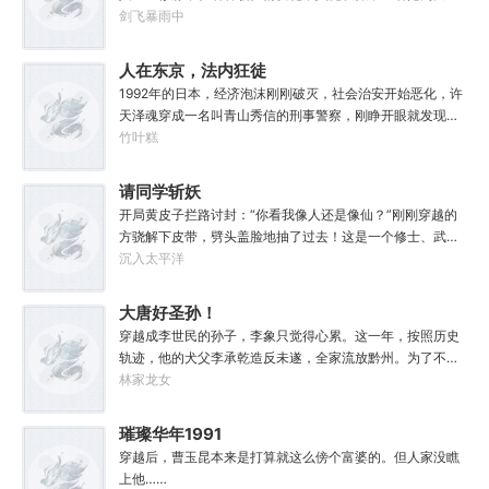
要么为你的狂妄带来毁灭。至于你会得到什么，这要看你怎
药，供邪魔采食……段云穿越而来，意外得到一本大药功法
剑飞暴雨中
么选，我的朋友！
《玉剑真解》。没想到他是万中无一的修行奇才，在不知情
的情况下，让这功法脱胎换骨，玉剑指路，洞穿一切。后来
人在东京，法内狂徒
他学成的功法越来越多，怀揣“达者兼济天下”的理念，段云
1992年的日本，经济泡沫刚刚破灭，社会治安开始恶化，许
从不藏私，传武天下。谁曾想……“段魔头误我！他告诉我这
天泽魂穿成一名叫青山秀信的刑事警察，刚睁开眼就发现自
桩功滋阴壮阳，如今我却只能蹲着尿尿，呜呜......”“这本《七
己正被五花大绑着……新世纪初有权威杂志称：从90年代开
竹叶糕
分归元气》是那魔头教的我，我如今不是被杀就是踩屎，神
始日本虽然失去了10年，但是他们也得到了青山秀信这样一
算先生说我少了七成气运。”“段魔头说的话一句都不要听！
位传奇人物。对此部分日本国民表示：八嘎！我们宁愿再失
请同学斩妖
万妙宫的仙子本来要举宫飞天的，结果却一夜间入了魔，沦
去100年也不想要这个国贼！
为妖女，这都是段老魔的手笔！”……段云很是不解，自己不
开局黄皮子拦路讨封：“你看我像人还是像仙？”刚刚穿越的
过练练武，传传功，偶尔法天象地一下，怎么就成了罄竹难
方骁解下皮带，劈头盖脸地抽了过去！这是一个修士、武者
书的魔头了呢？这是污蔑！同样的功法，为什么我就没有问
和凡人并存，妖魔鬼怪横行的危险世界。幸好方骁带来的物
沉入太平洋
题？错的是你们，不可能是我啊！
品通通变成了强大的法宝。专属法宝和本命法宝！【三棱
刺】【破甲、流血、伤蚀】【铜头皮带】【疼痛、恐惧、断
大唐好圣孙！
骨】【赤子心册】【万武不惑、万法不入、万邪不侵】
穿越成李世民的孙子，李象只觉得心累。这一年，按照历史
【……】杀死妖怪就能得到经验，修炼功法可以加点晋升。
轨迹，他的犬父李承乾造反未遂，全家流放黔州。为了不被
方骁由此踏上了一条斩妖除魔、日月换新的逆天之路！
犬父连累，李象决定先一步对东宫夫子发动激昂！你不是喜
林家龙女
————————“方骁同学，大事不妙，上古妖皇出世
欢占据道德高地吗？那我就站的比你更高！第一步，爷们要
了！”“知道啦，我就去斩了它！”
战斗！第二步，恨爹不成钢！多年以后，早已登基为帝的李
璀璨华年1991
象回想起这段时光，总是会感慨。这个家没我，迟早得散！
穿越后，曹玉昆本来是打算就这么傍个富婆的。但人家没瞧
上他……