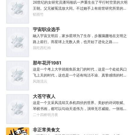
26世纪的女研究员潘筠啪叽一声重生在了平行时空里的大明
世，好不容易反杀师姐，又遭师兄毒手。第三世，第四
王朝。父兄被冤流放大同。不过她手上有前世研究所里的镇
世……直到百世之后，再回首，吕阳才发现自己已经成为了
馆神器——灵境！为救家人，潘筠化身道观小道士，仗剑提
郁雨竹
一代魔道巨擘，初圣宗里最畜生的那一个。“魔门个个都是人
猫走大明。潘小黑：天杀的潘筠，老子诅咒你一辈子考不上
材，说话又好听。”“我超喜欢这里的！”
度牒。潘筠大剑拍上去：闭嘴，信不信扣你鱼仔。
宇宙职业选手
融入宇宙文明后，家乡星球为了生存，步履蹒跚地在文明之
路上前行。而星球上无数人类，也开始了进化之路……
我吃西红柿
那年花开1981
这是一个考上大学就能鱼跃龙门的时代，这是一个处处风口
飞上天的时代，这也是一个还有纯洁不渝、真挚感情的时
代；只不过李野刚刚来到这个时代，却被劝着放弃高考进厂
风随流云
打螺丝；“反正你也考不上，就死了这条心吧！”“我堂堂二本
冲刺型选手会考不上？那岂不是辜负了那么多年体育老师的
大苍守夜人
教导？”
这是一个文采风流却又杀机四伏的世界。美妙的诗词歌赋、
琴棋书画，都可以勾动天道伟力，演绎无尽威能。一张纸可
封万载凶谷，一滴墨可将三千里海域化为永夜。林苏进入这
二十四桥明月夜
方世界，实力不允许他平凡···开词道，写文章，提笔就是他
人毕生难以触摸的天花板，敢与诸子百家圣人争道。精智
非正常美食文
计，察人心，演绎兵法三十六计，弹指间可换一国之君。不