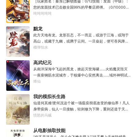
［玩家姓名：秦淮已解锁图鉴：0/12技能：发面（中级）：
知者谓他情种，知他者，言他为真性情。
您的发面技术已击败全国99%的早餐店师傅。（0/10000）
调馅（高级）：您的调馅水平已击败全国100%的早餐店师
吨吨吨吨吨
傅（0/100000）……评价：一个初出茅庐的新手］踏进食堂
的那一刻，美食文主角迎来了他加载成功的系统。秦淮：美
黜龙
食文，早说呀，这个他熟！后来——秦淮发现这好像不是个
此方天地有龙。龙形百态，不一而足，或游于江海，或翔于
单纯的美食文系统。好像还加了些奇奇怪怪的东西。连带着
高山，或藏于九幽，或腾于云间。一旦奋起，便可吞风降
他看邻居、朋友、客人、员工都不太像人……不过没事。遇
雪，引江划河，落雷喷火，分山避海。此处人间也有龙。人
榴弹怕水
事不决，先吃一口！.游戏说明：1.本游戏自由度极高，请玩
中之龙，胸怀大志，腹有良谋，有包藏宇宙之机，吞吐天地
家自行探索。2.本游戏不会干预玩家的任何选择，请玩家努
之志。一时机发，便可翻云覆雨，决势分野，定鼎问道，证
高武纪元
力解锁图鉴。3.一切解释归游戏所有。
位成龙。作为一个迷路的穿越者，张行一开始也想成龙，但
从南洋深海中飞起的黑龙，掀起灭世海啸……火焰魔灵毁灭
后来，他发现这个行当卷的太厉害了，就决定改行，去黜落
一座座钢筋水泥城市，于核爆中心安然离去……域外神明试
群龙。所谓行尽天下路，使天地处处通，黜遍天下龙，使世
图统治整片星海……这是人类科技高度发达的未来世界。也
烽仙
间人人可为龙。
是掀起生命进化狂潮的高武纪元。即将高考的武道学生李
源，心怀能观想星海的奇异神宫，在这个世界艰难前行。多
我的模拟长生路
年以后。“我现在的飞行速度是122682米/每秒，力量爆发
仙道何其难!更何况这个被一场瘟疫彻底改变的修仙界！凡人
是……”李源在距蓝星表层约180公里的大气层中极速飞行，
身带疫病，仙人一旦接触，轻则修为下降，重则还道于天，
冰冷眸子盯着昏暗虚空尽头那条形似神话传说中神龙的庞然
于是仙凡永隔；仙法不可同修，整个修仙界成为了一个巨大
愤怒的乌贼
大物：“你，应该是所有入侵半神生命体中最强的一个
的黑暗森林；……李凡穿越而来，虽有雄心万丈，却只能于
了。”“只可惜，现在的我，可以称之为……武神！”
凡尘中打滚，蹉跎一生。好在临终之时终于觉醒异宝，能够
从电影抽取技能
化真为假，将真实的人生转为黄粱一梦，重回刚穿越之时！
“你不是演员么，怎么会飞檐走壁？”“徒手攀上千米陡峭悬