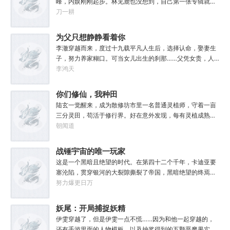
峰，内娱刚刚起步。林见鹿也没想到，自己第一张专辑就直
接打穿了两岸三地，直接封王了。这还怎么退休？
刀一耕
为父只想静静看着你
长生
李澈穿越而来，度过十九载平凡人生后，选择认命，娶妻生
子，努力养家糊口。可当女儿出生的刹那……父凭女贵，人
生不再平凡。……女儿平安出生，你获得道果【仙工】女儿
李鸿天
一岁，平平安安，你获得道果【龙象金刚】女儿两岁，无病
无灾，获得道果【无垢心】女儿三岁，活泼机灵，获得道果
你们修仙，我种田
【棋圣】女儿四岁、五岁、六岁…………李澈发现，女儿每长
陆玄一觉醒来，成为散修坊市里一名普通灵植师，守着一亩
大一岁，他便可凝聚出一颗道果，加持己身。从此以后，李
三分灵田，苟活于修行界。好在意外发现，每有灵植成熟，
澈有了一个朴实无华的愿望。一岁一道果，默默守长生。为
自己便能得到额外奖励。收获剑草一株，获得剑丸一枚。收
朝闻道
父只想……从老婆孩子热炕头开始，心平气和的守护女儿长
获玄虫藤一株，获得隐星砂一份。收获幽泉花一朵，获得螟
生不死。默默凝聚道果亿亿万。至此修行炼神，无敌天地
焰丹丹方一张。……从此，他便安分守住自家灵田，坐看修
战锤宇宙的唯一玩家
间。
行界风起云涌，沧海桑田。“什么切磋斗法，秘境探索，寻仙
这是一个黑暗且绝望的时代。在第四十二个千年，卡迪亚要
缘，得法宝……通通与我无关！”“我只想安安静静的种田。”
塞沦陷，贯穿银河的大裂隙撕裂了帝国，黑暗绝望的终焉时
代降临。人类的命运似乎已被注定，要在无休止的恐怖战争
努力爆更日万
中走向灭亡。直到误以为自己在玩虚拟现实游戏的达奇，冒
失的来到这个世界。“剧情对话什么的最烦人了，统统跳
妖尾：开局捕捉妖精
过。”“我不想知道为什么，我只想大开杀戒。”基里曼：达奇
女王艾露莎
伊雯穿越了，但是伊雯一点不慌……因为和他一起穿越的，
是个优秀的战士，就是不爱听人话，每次想和他说些什么，
还有手游里面的人物模板，以及抽奖得到的五颗恶魔果实。