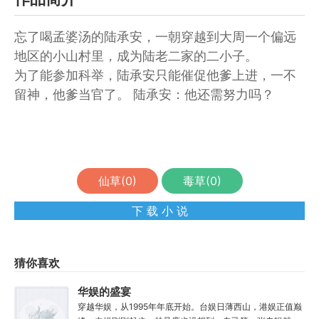
忘了喝孟婆汤的陆承安，一朝穿越到大周一个偏远
地区的小山村里，成为陆老二家的二小子。
为了能参加科举，陆承安只能催促他爹上进，一不
留神，他爹当官了。 陆承安：他还需努力吗？
仙草(
0
)
毒草(
0
)
下 载 小 说
猜你喜欢
华娱的盛宴
穿越华娱，从1995年年底开始。台娱日薄西山，港娱正值巅