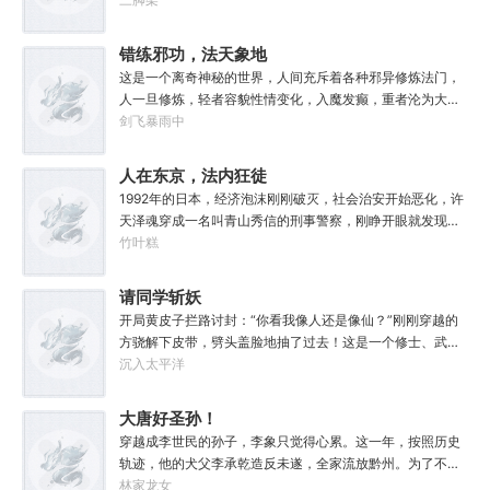
这个国家属于联邦，夜幕降临后它则属于我！“有时候，阴影
不仅能够和光一样大，甚至还能遮住光！”“我们从不敲诈勒
错练邪功，法天象地
索任何人，我们赚到的每一分钱，在良心上都能过的去。”如
这是一个离奇神秘的世界，人间充斥着各种邪异修炼法门，
果有人在夜晚敲响你的房门，他们要么为你带来我的问候，
人一旦修炼，轻者容貌性情变化，入魔发癫，重者沦为大
要么为你的狂妄带来毁灭。至于你会得到什么，这要看你怎
药，供邪魔采食……段云穿越而来，意外得到一本大药功法
剑飞暴雨中
么选，我的朋友！
《玉剑真解》。没想到他是万中无一的修行奇才，在不知情
的情况下，让这功法脱胎换骨，玉剑指路，洞穿一切。后来
人在东京，法内狂徒
他学成的功法越来越多，怀揣“达者兼济天下”的理念，段云
1992年的日本，经济泡沫刚刚破灭，社会治安开始恶化，许
从不藏私，传武天下。谁曾想……“段魔头误我！他告诉我这
天泽魂穿成一名叫青山秀信的刑事警察，刚睁开眼就发现自
桩功滋阴壮阳，如今我却只能蹲着尿尿，呜呜......”“这本《七
己正被五花大绑着……新世纪初有权威杂志称：从90年代开
竹叶糕
分归元气》是那魔头教的我，我如今不是被杀就是踩屎，神
始日本虽然失去了10年，但是他们也得到了青山秀信这样一
算先生说我少了七成气运。”“段魔头说的话一句都不要听！
位传奇人物。对此部分日本国民表示：八嘎！我们宁愿再失
请同学斩妖
万妙宫的仙子本来要举宫飞天的，结果却一夜间入了魔，沦
去100年也不想要这个国贼！
为妖女，这都是段老魔的手笔！”……段云很是不解，自己不
开局黄皮子拦路讨封：“你看我像人还是像仙？”刚刚穿越的
过练练武，传传功，偶尔法天象地一下，怎么就成了罄竹难
方骁解下皮带，劈头盖脸地抽了过去！这是一个修士、武者
书的魔头了呢？这是污蔑！同样的功法，为什么我就没有问
和凡人并存，妖魔鬼怪横行的危险世界。幸好方骁带来的物
沉入太平洋
题？错的是你们，不可能是我啊！
品通通变成了强大的法宝。专属法宝和本命法宝！【三棱
刺】【破甲、流血、伤蚀】【铜头皮带】【疼痛、恐惧、断
大唐好圣孙！
骨】【赤子心册】【万武不惑、万法不入、万邪不侵】
穿越成李世民的孙子，李象只觉得心累。这一年，按照历史
【……】杀死妖怪就能得到经验，修炼功法可以加点晋升。
轨迹，他的犬父李承乾造反未遂，全家流放黔州。为了不被
方骁由此踏上了一条斩妖除魔、日月换新的逆天之路！
犬父连累，李象决定先一步对东宫夫子发动激昂！你不是喜
林家龙女