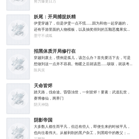
代降临。人类的命运似乎已被注定，要在无休止的恐怖战争
努力爆更日万
中走向灭亡。直到误以为自己在玩虚拟现实游戏的达奇，冒
失的来到这个世界。“剧情对话什么的最烦人了，统统跳
妖尾：开局捕捉妖精
过。”“我不想知道为什么，我只想大开杀戒。”基里曼：达奇
女王艾露莎
伊雯穿越了，但是伊雯一点不慌……因为和他一起穿越的，
是个优秀的战士，就是不爱听人话，每次想和他说些什么，
还有手游里面的人物模板，以及抽奖得到的五颗恶魔果实。
他都要跳过。塔拉辛：我很好奇，他是怎么把恒星敲成一个
伊雯自认自己可以依靠首充六块得到的特殊体质，以及背包
墨守不成呱
个方块的。钛族：对那家伙来说，物理学已经不存在了。恐
里面的恶魔果实，在海贼王的世界成为一方强者。直到睁开
虐：那混蛋造了根大柱子，说要用来撅我。纳垢：他把我的
双眼的伊雯看到了一头绯红色的巨龙。伊雯这才知道，这根
招黑体质开局修行在
孩子抓了，把他们洗得白白净净的，这种羞辱让我悲愤欲
本就不是海贼王，是妖精的尾巴！开局捕捉艾露莎？开局被
绝。奸奇：一切变化都是命运的一部分，但命运被那个混蛋
废土
穿越到废土，惯例是孤儿，该怎么办？首先要活下去，可是
艾琳捕捉！
给打碎了。色孽：其实达奇已经被我腐化了，但我不敢告诉
想做到这一点并不容易。饱暖之后就该思……咳咳，就该考
他。………………达奇：前面忘了，后面也忘了，总之，让亚
虑怎么变强了，这更不容易。等曲涧磊开始逐渐变强，他意
陈风笑
空间燃烧吧。帝皇：支持，666。
外地发现，这个废土……不是他想像的废土！
天命皆烬
踏天路，伐命途。昏昏浊世，一剑皆烬！要素：武道乱世，
赛博修仙，两界门
阴天神隐
阴影帝国
大多数人都生而平凡，但总有些人，即便生来的时候平凡，
也向往着伟大。从被剥削的黑户杂工，到黑暗中的教父；从
遵守规则的社会底层，到制定规则的幕后皇帝；阳光照耀时
三脚架