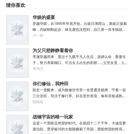
猜你喜欢
华娱的盛宴
穿越华娱，从1995年年底开始。台娱日薄西山，港娱正值巅
峰，内娱刚刚起步。林见鹿也没想到，自己第一张专辑就直
接打穿了两岸三地，直接封王了。这还怎么退休？
刀一耕
为父只想静静看着你
长生
李澈穿越而来，度过十九载平凡人生后，选择认命，娶妻生
子，努力养家糊口。可当女儿出生的刹那……父凭女贵，人
生不再平凡。……女儿平安出生，你获得道果【仙工】女儿
李鸿天
一岁，平平安安，你获得道果【龙象金刚】女儿两岁，无病
无灾，获得道果【无垢心】女儿三岁，活泼机灵，获得道果
你们修仙，我种田
【棋圣】女儿四岁、五岁、六岁…………李澈发现，女儿每长
陆玄一觉醒来，成为散修坊市里一名普通灵植师，守着一亩
大一岁，他便可凝聚出一颗道果，加持己身。从此以后，李
三分灵田，苟活于修行界。好在意外发现，每有灵植成熟，
澈有了一个朴实无华的愿望。一岁一道果，默默守长生。为
自己便能得到额外奖励。收获剑草一株，获得剑丸一枚。收
朝闻道
父只想……从老婆孩子热炕头开始，心平气和的守护女儿长
获玄虫藤一株，获得隐星砂一份。收获幽泉花一朵，获得螟
生不死。默默凝聚道果亿亿万。至此修行炼神，无敌天地
焰丹丹方一张。……从此，他便安分守住自家灵田，坐看修
战锤宇宙的唯一玩家
间。
行界风起云涌，沧海桑田。“什么切磋斗法，秘境探索，寻仙
这是一个黑暗且绝望的时代。在第四十二个千年，卡迪亚要
缘，得法宝……通通与我无关！”“我只想安安静静的种田。”
塞沦陷，贯穿银河的大裂隙撕裂了帝国，黑暗绝望的终焉时