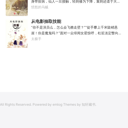
身带疫病，仙人一旦接触，轻则修为下降，重则还道于天，
冰冷眸子盯着昏暗虚空尽头那条形似神话传说中神龙的庞然
于是仙凡永隔；仙法不可同修，整个修仙界成为了一个巨大
愤怒的乌贼
大物：“你，应该是所有入侵半神生命体中最强的一个
的黑暗森林；……李凡穿越而来，虽有雄心万丈，却只能于
了。”“只可惜，现在的我，可以称之为……武神！”
凡尘中打滚，蹉跎一生。好在临终之时终于觉醒异宝，能够
从电影抽取技能
化真为假，将真实的人生转为黄粱一梦，重回刚穿越之时！
“你不是演员么，怎么会飞檐走壁？”“徒手攀上千米陡峭悬
于是，李凡开始了他的漫漫长生路！第二世，李凡历时五十
崖！你是魔鬼吗？”面对一众绯闻女星惊呼，杜笙淡定瞥向从
载终权倾天下，但却遍寻世间而不见仙踪。只在人生的末尾
影片中获得的绝技：【龙象般若功（紫）：十龙十象之力，
太极手
得见仙人痕迹。第三世，李凡殚精竭虑、百般谋划，却终抵
般若金身，金刚不坏！】“我这十层功力显化，金光如丈，体
不过仙人一剑！第四世…………我，李凡，一介凡人，百世不
质強一点很合理吧？”《天龙》、《无间道》、《倚天》、
悔，但求长生！
《功夫》、《疾速追杀》……
All Rights Reserved. Powered by emlog Themes by 知轩藏书.