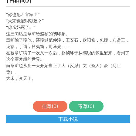
“你也配叫官家？”
“大宋也配叫朝廷？”
“你亲妈死了。”
这三句话是章旷给赵祯的初印象。
章旷除了喷他，还喷过范仲淹，王安石，欧阳修，包拯，八贤王，
庞籍，丁谓，吕夷简，司马光……
在被章旷喷了一次又一次后，赵祯终于从编织的梦里醒来，看到了
这个噩梦般的世界。
而章旷也从那一天开始当上了大（反派）文（圣人）豪（商巨
贾）。
大宋，变天了。
仙草(
0
)
毒草(
0
)
下载小说