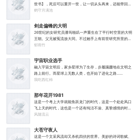
世书】，死后可以重开一世，让一切从头再来，还能带回前
世的宝物，修为，寿命，甚至觉醒特殊的天赋。奈何次数有
鹤守月满池
限，并非真的不死不灭。眼见修仙界乱世将至，吕阳原本决
定先在魔门苟住，一世世苦修，不成仙不出山，奈何魔门凶
剑走偏锋的大明
险异常，遍地都是人材。第一世，吕阳惨遭师姐暗算。第二
26世纪的女研究员潘筠啪叽一声重生在了平行时空里的大明
世，好不容易反杀师姐，又遭师兄毒手。第三世，第四
王朝。父兄被冤流放大同。不过她手上有前世研究所里的镇
世……直到百世之后，再回首，吕阳才发现自己已经成为了
馆神器——灵境！为救家人，潘筠化身道观小道士，仗剑提
郁雨竹
一代魔道巨擘，初圣宗里最畜生的那一个。“魔门个个都是人
猫走大明。潘小黑：天杀的潘筠，老子诅咒你一辈子考不上
材，说话又好听。”“我超喜欢这里的！”
度牒。潘筠大剑拍上去：闭嘴，信不信扣你鱼仔。
宇宙职业选手
融入宇宙文明后，家乡星球为了生存，步履蹒跚地在文明之
路上前行。而星球上无数人类，也开始了进化之路……
我吃西红柿
那年花开1981
这是一个考上大学就能鱼跃龙门的时代，这是一个处处风口
飞上天的时代，这也是一个还有纯洁不渝、真挚感情的时
代；只不过李野刚刚来到这个时代，却被劝着放弃高考进厂
风随流云
打螺丝；“反正你也考不上，就死了这条心吧！”“我堂堂二本
冲刺型选手会考不上？那岂不是辜负了那么多年体育老师的
大苍守夜人
教导？”
这是一个文采风流却又杀机四伏的世界。美妙的诗词歌赋、