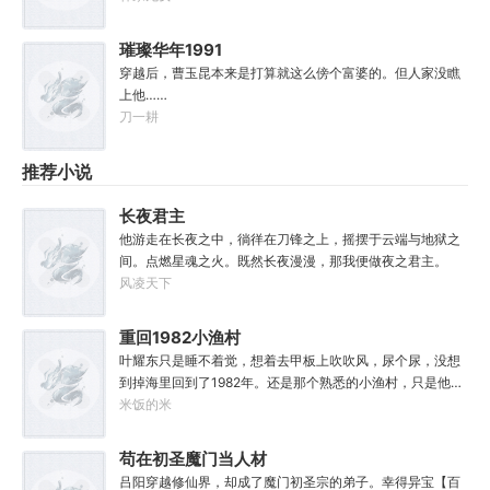
————————“方骁同学，大事不妙，上古妖皇出世
欢占据道德高地吗？那我就站的比你更高！第一步，爷们要
了！”“知道啦，我就去斩了它！”
战斗！第二步，恨爹不成钢！多年以后，早已登基为帝的李
璀璨华年1991
象回想起这段时光，总是会感慨。这个家没我，迟早得散！
穿越后，曹玉昆本来是打算就这么傍个富婆的。但人家没瞧
上他……
刀一耕
推荐小说
长夜君主
他游走在长夜之中，徜徉在刀锋之上，摇摆于云端与地狱之
间。点燃星魂之火。既然长夜漫漫，那我便做夜之君主。
风凌天下
重回1982小渔村
叶耀东只是睡不着觉，想着去甲板上吹吹风，尿个尿，没想
到掉海里回到了1982年。还是那个熟悉的小渔村，只是他已
经不是年轻时候的他了。混账了半辈子，这回他想好好来过
米饭的米
的，只是怎么一个个都不相信呢……上辈子没出息，这辈子
他也没什么大理想大志向，只想挽回遗憾，跟老婆好好过日
苟在初圣魔门当人材
子，一家子平安喜乐就好。
吕阳穿越修仙界，却成了魔门初圣宗的弟子。幸得异宝【百