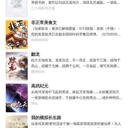
琴棋书画，都可以勾动天道伟力，演绎无尽威能。一张纸可
封万载凶谷，一滴墨可将三千里海域化为永夜。林苏进入这
二十四桥明月夜
方世界，实力不允许他平凡···开词道，写文章，提笔就是他
人毕生难以触摸的天花板，敢与诸子百家圣人争道。精智
非正常美食文
计，察人心，演绎兵法三十六计，弹指间可换一国之君。不
［玩家姓名：秦淮已解锁图鉴：0/12技能：发面（中级）：
知者谓他情种，知他者，言他为真性情。
您的发面技术已击败全国99%的早餐店师傅。（0/10000）
调馅（高级）：您的调馅水平已击败全国100%的早餐店师
吨吨吨吨吨
傅（0/100000）……评价：一个初出茅庐的新手］踏进食堂
的那一刻，美食文主角迎来了他加载成功的系统。秦淮：美
黜龙
食文，早说呀，这个他熟！后来——秦淮发现这好像不是个
此方天地有龙。龙形百态，不一而足，或游于江海，或翔于
单纯的美食文系统。好像还加了些奇奇怪怪的东西。连带着
高山，或藏于九幽，或腾于云间。一旦奋起，便可吞风降
他看邻居、朋友、客人、员工都不太像人……不过没事。遇
雪，引江划河，落雷喷火，分山避海。此处人间也有龙。人
榴弹怕水
事不决，先吃一口！.游戏说明：1.本游戏自由度极高，请玩
中之龙，胸怀大志，腹有良谋，有包藏宇宙之机，吞吐天地
家自行探索。2.本游戏不会干预玩家的任何选择，请玩家努
之志。一时机发，便可翻云覆雨，决势分野，定鼎问道，证
高武纪元
力解锁图鉴。3.一切解释归游戏所有。
位成龙。作为一个迷路的穿越者，张行一开始也想成龙，但
从南洋深海中飞起的黑龙，掀起灭世海啸……火焰魔灵毁灭
后来，他发现这个行当卷的太厉害了，就决定改行，去黜落
一座座钢筋水泥城市，于核爆中心安然离去……域外神明试
群龙。所谓行尽天下路，使天地处处通，黜遍天下龙，使世
图统治整片星海……这是人类科技高度发达的未来世界。也
烽仙
间人人可为龙。
是掀起生命进化狂潮的高武纪元。即将高考的武道学生李
源，心怀能观想星海的奇异神宫，在这个世界艰难前行。多
我的模拟长生路
年以后。“我现在的飞行速度是122682米/每秒，力量爆发
仙道何其难!更何况这个被一场瘟疫彻底改变的修仙界！凡人
是……”李源在距蓝星表层约180公里的大气层中极速飞行，