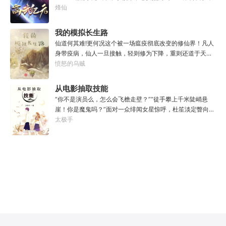
群龙。所谓行尽天下路，使天地处处通，黜遍天下龙，使世
图统治整片星海……这是人类科技高度发达的未来世界。也
烽仙
间人人可为龙。
是掀起生命进化狂潮的高武纪元。即将高考的武道学生李
源，心怀能观想星海的奇异神宫，在这个世界艰难前行。多
我的模拟长生路
年以后。“我现在的飞行速度是122682米/每秒，力量爆发
仙道何其难!更何况这个被一场瘟疫彻底改变的修仙界！凡人
是……”李源在距蓝星表层约180公里的大气层中极速飞行，
身带疫病，仙人一旦接触，轻则修为下降，重则还道于天，
冰冷眸子盯着昏暗虚空尽头那条形似神话传说中神龙的庞然
于是仙凡永隔；仙法不可同修，整个修仙界成为了一个巨大
愤怒的乌贼
大物：“你，应该是所有入侵半神生命体中最强的一个
的黑暗森林；……李凡穿越而来，虽有雄心万丈，却只能于
了。”“只可惜，现在的我，可以称之为……武神！”
凡尘中打滚，蹉跎一生。好在临终之时终于觉醒异宝，能够
从电影抽取技能
化真为假，将真实的人生转为黄粱一梦，重回刚穿越之时！
“你不是演员么，怎么会飞檐走壁？”“徒手攀上千米陡峭悬
于是，李凡开始了他的漫漫长生路！第二世，李凡历时五十
崖！你是魔鬼吗？”面对一众绯闻女星惊呼，杜笙淡定瞥向从
载终权倾天下，但却遍寻世间而不见仙踪。只在人生的末尾
影片中获得的绝技：【龙象般若功（紫）：十龙十象之力，
太极手
得见仙人痕迹。第三世，李凡殚精竭虑、百般谋划，却终抵
般若金身，金刚不坏！】“我这十层功力显化，金光如丈，体
不过仙人一剑！第四世…………我，李凡，一介凡人，百世不
质強一点很合理吧？”《天龙》、《无间道》、《倚天》、
悔，但求长生！
《功夫》、《疾速追杀》……