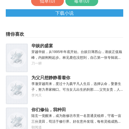
仙草(
0
)
毒草(
0
)
下载小说
猜你喜欢
华娱的盛宴
穿越华娱，从1995年年底开始。台娱日薄西山，港娱正值巅
峰，内娱刚刚起步。林见鹿也没想到，自己第一张专辑就直
接打穿了两岸三地，直接封王了。这还怎么退休？
刀一耕
为父只想静静看着你
长生
李澈穿越而来，度过十九载平凡人生后，选择认命，娶妻生
子，努力养家糊口。可当女儿出生的刹那……父凭女贵，人
生不再平凡。……女儿平安出生，你获得道果【仙工】女儿
李鸿天
一岁，平平安安，你获得道果【龙象金刚】女儿两岁，无病
无灾，获得道果【无垢心】女儿三岁，活泼机灵，获得道果
你们修仙，我种田
【棋圣】女儿四岁、五岁、六岁…………李澈发现，女儿每长
陆玄一觉醒来，成为散修坊市里一名普通灵植师，守着一亩
大一岁，他便可凝聚出一颗道果，加持己身。从此以后，李
三分灵田，苟活于修行界。好在意外发现，每有灵植成熟，
澈有了一个朴实无华的愿望。一岁一道果，默默守长生。为
自己便能得到额外奖励。收获剑草一株，获得剑丸一枚。收
朝闻道