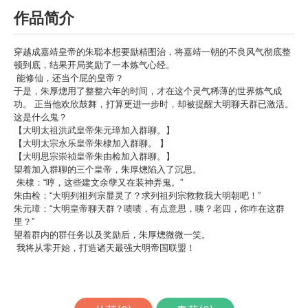
作品简介
穿越成嘉靖皇帝的朱聪本想要励精图治，将嘉靖一朝的不良风气彻底整
顿到底，结果开局奖励了一本炼气心经。
能修仙，还当个屁的皇帝？
于是，朱厚熜用了整整六年的时间，才在这个灵气稀薄的世界炼气成
功。 正当他欢欣鼓舞，打算更进一步时，却被提醒大明聊天群已激活。
这是什么鬼？
【大明太祖洪武皇帝朱元璋加入群聊。】
【大明太宗永乐皇帝朱棣加入群聊。 】
【大明思宗崇祯皇帝朱由检加入群聊。】
望着加入群聊的三个皇帝，朱厚熜陷入了沉思。
朱棣：“哼，这些建文余孽又在装神弄鬼。”
朱由检：“大明列祖列宗显灵了？求列祖列宗救救我大明朝吧！”
朱元璋：“大明皇帝聊天群？啧啧，有点意思，咦？老四，你咋在这群
里？”
望着群内的群任务以及奖励后，朱厚熜微微一笑。
我将从零开始，打造诸天最强大明帝国联盟！