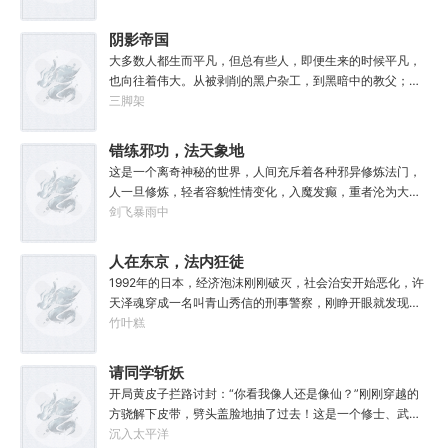
阴影帝国
大多数人都生而平凡，但总有些人，即便生来的时候平凡，
也向往着伟大。从被剥削的黑户杂工，到黑暗中的教父；从
遵守规则的社会底层，到制定规则的幕后皇帝；阳光照耀时
三脚架
这个国家属于联邦，夜幕降临后它则属于我！“有时候，阴影
不仅能够和光一样大，甚至还能遮住光！”“我们从不敲诈勒
错练邪功，法天象地
索任何人，我们赚到的每一分钱，在良心上都能过的去。”如
这是一个离奇神秘的世界，人间充斥着各种邪异修炼法门，
果有人在夜晚敲响你的房门，他们要么为你带来我的问候，
人一旦修炼，轻者容貌性情变化，入魔发癫，重者沦为大
要么为你的狂妄带来毁灭。至于你会得到什么，这要看你怎
药，供邪魔采食……段云穿越而来，意外得到一本大药功法
剑飞暴雨中
么选，我的朋友！
《玉剑真解》。没想到他是万中无一的修行奇才，在不知情
的情况下，让这功法脱胎换骨，玉剑指路，洞穿一切。后来
人在东京，法内狂徒
他学成的功法越来越多，怀揣“达者兼济天下”的理念，段云
1992年的日本，经济泡沫刚刚破灭，社会治安开始恶化，许
从不藏私，传武天下。谁曾想……“段魔头误我！他告诉我这
天泽魂穿成一名叫青山秀信的刑事警察，刚睁开眼就发现自
桩功滋阴壮阳，如今我却只能蹲着尿尿，呜呜......”“这本《七
己正被五花大绑着……新世纪初有权威杂志称：从90年代开
竹叶糕
分归元气》是那魔头教的我，我如今不是被杀就是踩屎，神
始日本虽然失去了10年，但是他们也得到了青山秀信这样一
算先生说我少了七成气运。”“段魔头说的话一句都不要听！
位传奇人物。对此部分日本国民表示：八嘎！我们宁愿再失
请同学斩妖
万妙宫的仙子本来要举宫飞天的，结果却一夜间入了魔，沦
去100年也不想要这个国贼！
为妖女，这都是段老魔的手笔！”……段云很是不解，自己不
开局黄皮子拦路讨封：“你看我像人还是像仙？”刚刚穿越的
过练练武，传传功，偶尔法天象地一下，怎么就成了罄竹难
方骁解下皮带，劈头盖脸地抽了过去！这是一个修士、武者
书的魔头了呢？这是污蔑！同样的功法，为什么我就没有问
和凡人并存，妖魔鬼怪横行的危险世界。幸好方骁带来的物
沉入太平洋