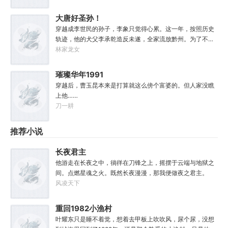
题？错的是你们，不可能是我啊！
品通通变成了强大的法宝。专属法宝和本命法宝！【三棱
刺】【破甲、流血、伤蚀】【铜头皮带】【疼痛、恐惧、断
大唐好圣孙！
骨】【赤子心册】【万武不惑、万法不入、万邪不侵】
穿越成李世民的孙子，李象只觉得心累。这一年，按照历史
【……】杀死妖怪就能得到经验，修炼功法可以加点晋升。
轨迹，他的犬父李承乾造反未遂，全家流放黔州。为了不被
方骁由此踏上了一条斩妖除魔、日月换新的逆天之路！
犬父连累，李象决定先一步对东宫夫子发动激昂！你不是喜
林家龙女
————————“方骁同学，大事不妙，上古妖皇出世
欢占据道德高地吗？那我就站的比你更高！第一步，爷们要
了！”“知道啦，我就去斩了它！”
战斗！第二步，恨爹不成钢！多年以后，早已登基为帝的李
璀璨华年1991
象回想起这段时光，总是会感慨。这个家没我，迟早得散！
穿越后，曹玉昆本来是打算就这么傍个富婆的。但人家没瞧
上他……
刀一耕
推荐小说
长夜君主
他游走在长夜之中，徜徉在刀锋之上，摇摆于云端与地狱之
间。点燃星魂之火。既然长夜漫漫，那我便做夜之君主。
风凌天下
重回1982小渔村
叶耀东只是睡不着觉，想着去甲板上吹吹风，尿个尿，没想