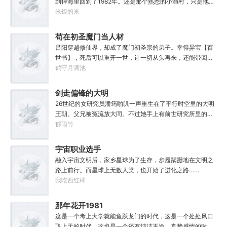
到掉海里回到了1982年。还是那个熟悉的小渔村，只是他已
经不是年轻时候的他了。混账了半辈子，这回他想好好来过
米饭的米
的，只是怎么一个个都不相信呢……上辈子没出息，这辈子
他也没什么大理想大志向，只想挽回遗憾，跟老婆好好过日
苟在初圣魔门当人材
子，一家子平安喜乐就好。
吕阳穿越修仙界，却成了魔门初圣宗的弟子。幸得异宝【百
世书】，死后可以重开一世，让一切从头再来，还能带回前
世的宝物，修为，寿命，甚至觉醒特殊的天赋。奈何次数有
鹤守月满池
限，并非真的不死不灭。眼见修仙界乱世将至，吕阳原本决
定先在魔门苟住，一世世苦修，不成仙不出山，奈何魔门凶
剑走偏锋的大明
险异常，遍地都是人材。第一世，吕阳惨遭师姐暗算。第二
26世纪的女研究员潘筠啪叽一声重生在了平行时空里的大明
世，好不容易反杀师姐，又遭师兄毒手。第三世，第四
王朝。父兄被冤流放大同。不过她手上有前世研究所里的镇
世……直到百世之后，再回首，吕阳才发现自己已经成为了
馆神器——灵境！为救家人，潘筠化身道观小道士，仗剑提
郁雨竹
一代魔道巨擘，初圣宗里最畜生的那一个。“魔门个个都是人
猫走大明。潘小黑：天杀的潘筠，老子诅咒你一辈子考不上
材，说话又好听。”“我超喜欢这里的！”
度牒。潘筠大剑拍上去：闭嘴，信不信扣你鱼仔。
宇宙职业选手
融入宇宙文明后，家乡星球为了生存，步履蹒跚地在文明之
路上前行。而星球上无数人类，也开始了进化之路……
我吃西红柿
那年花开1981
这是一个考上大学就能鱼跃龙门的时代，这是一个处处风口
飞上天的时代，这也是一个还有纯洁不渝、真挚感情的时