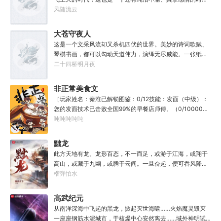
代；只不过李野刚刚来到这个时代，却被劝着放弃高考进厂
风随流云
打螺丝；“反正你也考不上，就死了这条心吧！”“我堂堂二本
冲刺型选手会考不上？那岂不是辜负了那么多年体育老师的
大苍守夜人
教导？”
这是一个文采风流却又杀机四伏的世界。美妙的诗词歌赋、
琴棋书画，都可以勾动天道伟力，演绎无尽威能。一张纸可
封万载凶谷，一滴墨可将三千里海域化为永夜。林苏进入这
二十四桥明月夜
方世界，实力不允许他平凡···开词道，写文章，提笔就是他
人毕生难以触摸的天花板，敢与诸子百家圣人争道。精智
非正常美食文
计，察人心，演绎兵法三十六计，弹指间可换一国之君。不
［玩家姓名：秦淮已解锁图鉴：0/12技能：发面（中级）：
知者谓他情种，知他者，言他为真性情。
您的发面技术已击败全国99%的早餐店师傅。（0/10000）
调馅（高级）：您的调馅水平已击败全国100%的早餐店师
吨吨吨吨吨
傅（0/100000）……评价：一个初出茅庐的新手］踏进食堂
的那一刻，美食文主角迎来了他加载成功的系统。秦淮：美
黜龙
食文，早说呀，这个他熟！后来——秦淮发现这好像不是个
此方天地有龙。龙形百态，不一而足，或游于江海，或翔于
单纯的美食文系统。好像还加了些奇奇怪怪的东西。连带着
高山，或藏于九幽，或腾于云间。一旦奋起，便可吞风降
他看邻居、朋友、客人、员工都不太像人……不过没事。遇
雪，引江划河，落雷喷火，分山避海。此处人间也有龙。人
榴弹怕水
事不决，先吃一口！.游戏说明：1.本游戏自由度极高，请玩
中之龙，胸怀大志，腹有良谋，有包藏宇宙之机，吞吐天地
家自行探索。2.本游戏不会干预玩家的任何选择，请玩家努
之志。一时机发，便可翻云覆雨，决势分野，定鼎问道，证
高武纪元
力解锁图鉴。3.一切解释归游戏所有。
位成龙。作为一个迷路的穿越者，张行一开始也想成龙，但
从南洋深海中飞起的黑龙，掀起灭世海啸……火焰魔灵毁灭
后来，他发现这个行当卷的太厉害了，就决定改行，去黜落
一座座钢筋水泥城市，于核爆中心安然离去……域外神明试