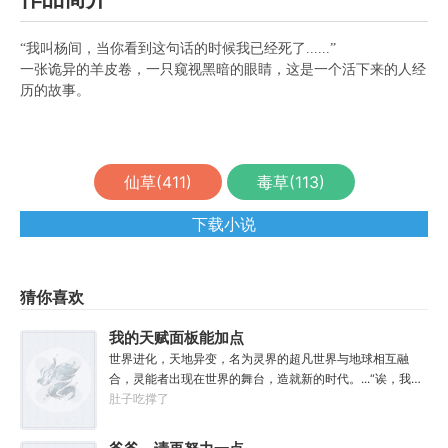
“我叫杨间，当你看到这句话的时候我已经死了......”
一张诡异的羊皮卷，一只窥视黑暗的眼睛，这是一个活下来的人经
历的故事。
仙草(
411
)
毒草(
113
)
下载小说
猜你喜欢
我的天赋面板能加点
世界进化，天地异变，名为灵界的超凡世界与地球相互融
合，灵能者出现在世界的舞台，造就新的时代。...“诶，我这
天赋面板下面怎么有个加号？”“来都来了，不点一下试
肚子吃撑了
试？”【第二天赋觉醒中...】原来这就是我真正的天赋吗？面
板！加天赋！....【神勇无双】：高额免伤，使用长武器时力