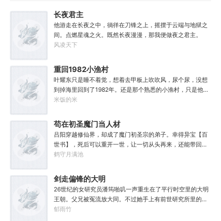
长夜君主
他游走在长夜之中，徜徉在刀锋之上，摇摆于云端与地狱之
间。点燃星魂之火。既然长夜漫漫，那我便做夜之君主。
风凌天下
重回1982小渔村
叶耀东只是睡不着觉，想着去甲板上吹吹风，尿个尿，没想
到掉海里回到了1982年。还是那个熟悉的小渔村，只是他已
经不是年轻时候的他了。混账了半辈子，这回他想好好来过
米饭的米
的，只是怎么一个个都不相信呢……上辈子没出息，这辈子
他也没什么大理想大志向，只想挽回遗憾，跟老婆好好过日
苟在初圣魔门当人材
子，一家子平安喜乐就好。
吕阳穿越修仙界，却成了魔门初圣宗的弟子。幸得异宝【百
世书】，死后可以重开一世，让一切从头再来，还能带回前
世的宝物，修为，寿命，甚至觉醒特殊的天赋。奈何次数有
鹤守月满池
限，并非真的不死不灭。眼见修仙界乱世将至，吕阳原本决
定先在魔门苟住，一世世苦修，不成仙不出山，奈何魔门凶
剑走偏锋的大明
险异常，遍地都是人材。第一世，吕阳惨遭师姐暗算。第二
26世纪的女研究员潘筠啪叽一声重生在了平行时空里的大明
世，好不容易反杀师姐，又遭师兄毒手。第三世，第四
王朝。父兄被冤流放大同。不过她手上有前世研究所里的镇
世……直到百世之后，再回首，吕阳才发现自己已经成为了
馆神器——灵境！为救家人，潘筠化身道观小道士，仗剑提
郁雨竹
一代魔道巨擘，初圣宗里最畜生的那一个。“魔门个个都是人
猫走大明。潘小黑：天杀的潘筠，老子诅咒你一辈子考不上