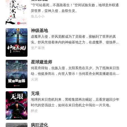
“宁可站着死，不愿跪着生！”空间试验失败，地球意外联通
异世界，蛮神入侵，血祭生灵。
鱼儿小小
神级基地
虚魔界入侵，舒风觉醒成为了灵能者，接触到了世界的真
实。舒风凭借着体内的神秘基地之力，在虚魔界、侵蚀界、
人间界三界之中一步步崛起，最终踏足巅峰。
资产暴增
星球建造师
何星舟得知，虫族入侵，太阳系危在旦夕。为了抵御末日浩
劫，他挺身而出，向世人警示！当何星舟全网直播建造出核
反应堆时，并激活虫族基因时，全国震动！于是，在他的计
火洞
划下，举国之力开始建造钢铁长城、巨型机甲、宇宙飞船、
太空堡垒……何星舟：“定个小目标，先绕着太阳建造一个戴
无垠
森球。”
地球的末日危机到来，黑暗集团再次崛起，且看穿越回少年
时代的坚强战士，如何在末日危机之中闯出一片天地。
醉虎
疯狂进化