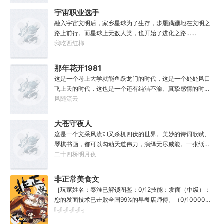
材，说话又好听。”“我超喜欢这里的！”
度牒。潘筠大剑拍上去：闭嘴，信不信扣你鱼仔。
宇宙职业选手
融入宇宙文明后，家乡星球为了生存，步履蹒跚地在文明之
路上前行。而星球上无数人类，也开始了进化之路……
我吃西红柿
那年花开1981
这是一个考上大学就能鱼跃龙门的时代，这是一个处处风口
飞上天的时代，这也是一个还有纯洁不渝、真挚感情的时
代；只不过李野刚刚来到这个时代，却被劝着放弃高考进厂
风随流云
打螺丝；“反正你也考不上，就死了这条心吧！”“我堂堂二本
冲刺型选手会考不上？那岂不是辜负了那么多年体育老师的
大苍守夜人
教导？”
这是一个文采风流却又杀机四伏的世界。美妙的诗词歌赋、
琴棋书画，都可以勾动天道伟力，演绎无尽威能。一张纸可
封万载凶谷，一滴墨可将三千里海域化为永夜。林苏进入这
二十四桥明月夜
方世界，实力不允许他平凡···开词道，写文章，提笔就是他
人毕生难以触摸的天花板，敢与诸子百家圣人争道。精智
非正常美食文
计，察人心，演绎兵法三十六计，弹指间可换一国之君。不
［玩家姓名：秦淮已解锁图鉴：0/12技能：发面（中级）：
知者谓他情种，知他者，言他为真性情。
您的发面技术已击败全国99%的早餐店师傅。（0/10000）
调馅（高级）：您的调馅水平已击败全国100%的早餐店师
吨吨吨吨吨
傅（0/100000）……评价：一个初出茅庐的新手］踏进食堂