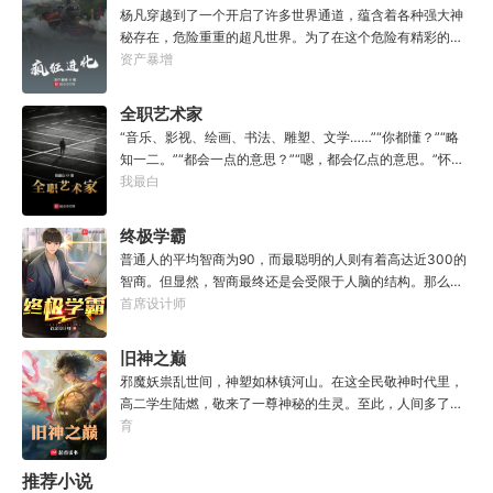
杨凡穿越到了一个开启了许多世界通道，蕴含着各种强大神
秘存在，危险重重的超凡世界。为了在这个危险有精彩的超
凡世界之中生存下去，杨凡开始了他疯狂进化的精彩旅程。
资产暴增
全职艺术家
“音乐、影视、绘画、书法、雕塑、文学……”“你都懂？”“略
知一二。”“都会一点的意思？”“嗯，都会亿点的意思。”怀揣
系统，靠艺术征服世界，成为各界人士顶礼膜拜的无冕之
我最白
王。
终极学霸
普通人的平均智商为90，而最聪明的人则有着高达近300的
智商。但显然，智商最终还是会受限于人脑的结构。那么，
当一个人的脑海拥有了终极计算机一样的能力，他的智商将
首席设计师
会是多少呢？李牧并不知道如何量化这个问题，但他会用世
界级数学难题的证明、比肩相对论的物理理论、改变世界的
旧神之巅
超级黑科技等等东西，告诉人们，这个答案不可想象。
邪魔妖祟乱世间，神塑如林镇河山。在这全民敬神时代里，
高二学生陆燃，敬来了一尊神秘的生灵。至此，人间多了一
位漫浪信徒。神挡杀魔，操作很骚，独树一帜，技法乱秀......
育
但陆燃深知，自己真的是一名虔诚的好信徒！故事，要从一
幢老旧的居民楼讲起......
推荐小说