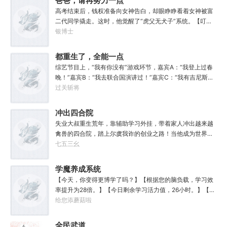
爸爸，请再努力一点
量判定提升50%。【灵能-圣体】：巨量提升灵能量，灵能总
高考结束后，钱权准备向女神告白，却眼睁睁看着女神被富
量越多，基础增幅越强。【序列-圣耀】：抗性巨量提升，获
二代同学撬走。这时，他觉醒了“虎父无犬子”系统。【叮，
得全新序列力量【神圣力】。....我，叶铭秋，没有开挂，只
系统检测到你父亲获得3000元奖金，奖励你30000元！】
银博士
是天赋异禀！
【叮，系统检测到你父亲在练咏春，奖励你宗师级咏春！】
【叮，系统检测到你父亲在学校篮球赛中投入绝杀球，奖励
都重生了，全能一点
你职业级篮球技能！】……啊这？爸爸，请再努力一点，卷
怎么了？
综艺节目上，“我有你没有”游戏环节，嘉宾A：“我登上过春
娃不如卷自己呀！
晚！”嘉宾B：“我去联合国演讲过！”嘉宾C：“我有吉尼斯世
界纪录！”终于轮到张伟，他淡然一笑，开口说道：“我高考7
过关斩将
50分！”“我有奥运会金牌！”“我有诺贝尔奖！”“我有奥斯卡
小金人！”“我有一等功奖章！”五杀，游戏瞬间结束！
冲出四合院
失业大叔重生荒年，靠辅助学习外挂，带着家人冲出越来越
禽兽的四合院，踏上尔虞我诈的创业之路！当他成为世界首
富后，回顾前路，竟发现四合院里的人，其实挺纯粹……
七五三幺
学魔养成系统
【今天，你变得更博学了吗？】【根据您的脑负载，学习效
率提升为28倍。】【今日剩余学习活力值，26小时。】【活
力值耗尽后，将无法获得知识。】【请通过系统内置功能进
给您添蘑菇啦
行放松恢复。】活力有限，疲劳当头，学魔来不及多想——
卷来！
全民武道