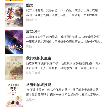
的那一刻，美食文主角迎来了他加载成功的系统。秦淮：美
黜龙
食文，早说呀，这个他熟！后来——秦淮发现这好像不是个
此方天地有龙。龙形百态，不一而足，或游于江海，或翔于
单纯的美食文系统。好像还加了些奇奇怪怪的东西。连带着
高山，或藏于九幽，或腾于云间。一旦奋起，便可吞风降
他看邻居、朋友、客人、员工都不太像人……不过没事。遇
雪，引江划河，落雷喷火，分山避海。此处人间也有龙。人
榴弹怕水
事不决，先吃一口！.游戏说明：1.本游戏自由度极高，请玩
中之龙，胸怀大志，腹有良谋，有包藏宇宙之机，吞吐天地
家自行探索。2.本游戏不会干预玩家的任何选择，请玩家努
之志。一时机发，便可翻云覆雨，决势分野，定鼎问道，证
高武纪元
力解锁图鉴。3.一切解释归游戏所有。
位成龙。作为一个迷路的穿越者，张行一开始也想成龙，但
从南洋深海中飞起的黑龙，掀起灭世海啸……火焰魔灵毁灭
后来，他发现这个行当卷的太厉害了，就决定改行，去黜落
一座座钢筋水泥城市，于核爆中心安然离去……域外神明试
群龙。所谓行尽天下路，使天地处处通，黜遍天下龙，使世
图统治整片星海……这是人类科技高度发达的未来世界。也
烽仙
间人人可为龙。
是掀起生命进化狂潮的高武纪元。即将高考的武道学生李
源，心怀能观想星海的奇异神宫，在这个世界艰难前行。多
我的模拟长生路
年以后。“我现在的飞行速度是122682米/每秒，力量爆发
仙道何其难!更何况这个被一场瘟疫彻底改变的修仙界！凡人
是……”李源在距蓝星表层约180公里的大气层中极速飞行，
身带疫病，仙人一旦接触，轻则修为下降，重则还道于天，
冰冷眸子盯着昏暗虚空尽头那条形似神话传说中神龙的庞然
于是仙凡永隔；仙法不可同修，整个修仙界成为了一个巨大
愤怒的乌贼
大物：“你，应该是所有入侵半神生命体中最强的一个
的黑暗森林；……李凡穿越而来，虽有雄心万丈，却只能于
了。”“只可惜，现在的我，可以称之为……武神！”
凡尘中打滚，蹉跎一生。好在临终之时终于觉醒异宝，能够
从电影抽取技能
化真为假，将真实的人生转为黄粱一梦，重回刚穿越之时！
“你不是演员么，怎么会飞檐走壁？”“徒手攀上千米陡峭悬
于是，李凡开始了他的漫漫长生路！第二世，李凡历时五十
崖！你是魔鬼吗？”面对一众绯闻女星惊呼，杜笙淡定瞥向从
载终权倾天下，但却遍寻世间而不见仙踪。只在人生的末尾
影片中获得的绝技：【龙象般若功（紫）：十龙十象之力，
太极手
得见仙人痕迹。第三世，李凡殚精竭虑、百般谋划，却终抵
般若金身，金刚不坏！】“我这十层功力显化，金光如丈，体
不过仙人一剑！第四世…………我，李凡，一介凡人，百世不