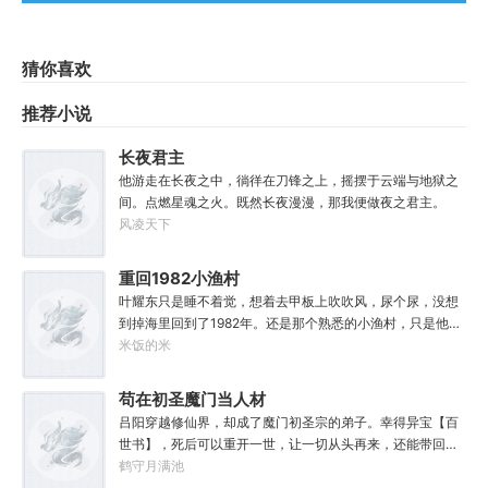
猜你喜欢
推荐小说
长夜君主
他游走在长夜之中，徜徉在刀锋之上，摇摆于云端与地狱之
间。点燃星魂之火。既然长夜漫漫，那我便做夜之君主。
风凌天下
重回1982小渔村
叶耀东只是睡不着觉，想着去甲板上吹吹风，尿个尿，没想
到掉海里回到了1982年。还是那个熟悉的小渔村，只是他已
经不是年轻时候的他了。混账了半辈子，这回他想好好来过
米饭的米
的，只是怎么一个个都不相信呢……上辈子没出息，这辈子
他也没什么大理想大志向，只想挽回遗憾，跟老婆好好过日
苟在初圣魔门当人材
子，一家子平安喜乐就好。
吕阳穿越修仙界，却成了魔门初圣宗的弟子。幸得异宝【百
世书】，死后可以重开一世，让一切从头再来，还能带回前
世的宝物，修为，寿命，甚至觉醒特殊的天赋。奈何次数有
鹤守月满池
限，并非真的不死不灭。眼见修仙界乱世将至，吕阳原本决