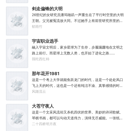
定先在魔门苟住，一世世苦修，不成仙不出山，奈何魔门凶
剑走偏锋的大明
险异常，遍地都是人材。第一世，吕阳惨遭师姐暗算。第二
26世纪的女研究员潘筠啪叽一声重生在了平行时空里的大明
世，好不容易反杀师姐，又遭师兄毒手。第三世，第四
王朝。父兄被冤流放大同。不过她手上有前世研究所里的镇
世……直到百世之后，再回首，吕阳才发现自己已经成为了
馆神器——灵境！为救家人，潘筠化身道观小道士，仗剑提
郁雨竹
一代魔道巨擘，初圣宗里最畜生的那一个。“魔门个个都是人
猫走大明。潘小黑：天杀的潘筠，老子诅咒你一辈子考不上
材，说话又好听。”“我超喜欢这里的！”
度牒。潘筠大剑拍上去：闭嘴，信不信扣你鱼仔。
宇宙职业选手
融入宇宙文明后，家乡星球为了生存，步履蹒跚地在文明之
路上前行。而星球上无数人类，也开始了进化之路……
我吃西红柿
那年花开1981
这是一个考上大学就能鱼跃龙门的时代，这是一个处处风口
飞上天的时代，这也是一个还有纯洁不渝、真挚感情的时
代；只不过李野刚刚来到这个时代，却被劝着放弃高考进厂
风随流云
打螺丝；“反正你也考不上，就死了这条心吧！”“我堂堂二本
冲刺型选手会考不上？那岂不是辜负了那么多年体育老师的
大苍守夜人
教导？”
这是一个文采风流却又杀机四伏的世界。美妙的诗词歌赋、
琴棋书画，都可以勾动天道伟力，演绎无尽威能。一张纸可
封万载凶谷，一滴墨可将三千里海域化为永夜。林苏进入这
二十四桥明月夜
方世界，实力不允许他平凡···开词道，写文章，提笔就是他