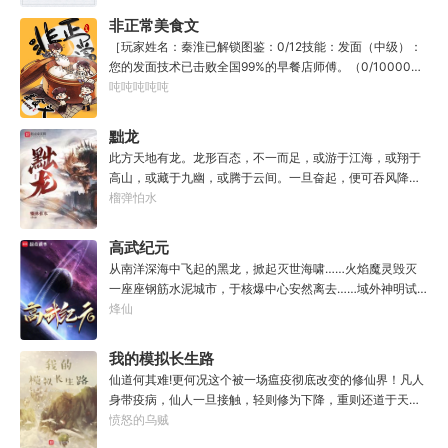
人毕生难以触摸的天花板，敢与诸子百家圣人争道。精智
非正常美食文
计，察人心，演绎兵法三十六计，弹指间可换一国之君。不
［玩家姓名：秦淮已解锁图鉴：0/12技能：发面（中级）：
知者谓他情种，知他者，言他为真性情。
您的发面技术已击败全国99%的早餐店师傅。（0/10000）
调馅（高级）：您的调馅水平已击败全国100%的早餐店师
吨吨吨吨吨
傅（0/100000）……评价：一个初出茅庐的新手］踏进食堂
的那一刻，美食文主角迎来了他加载成功的系统。秦淮：美
黜龙
食文，早说呀，这个他熟！后来——秦淮发现这好像不是个
此方天地有龙。龙形百态，不一而足，或游于江海，或翔于
单纯的美食文系统。好像还加了些奇奇怪怪的东西。连带着
高山，或藏于九幽，或腾于云间。一旦奋起，便可吞风降
他看邻居、朋友、客人、员工都不太像人……不过没事。遇
雪，引江划河，落雷喷火，分山避海。此处人间也有龙。人
榴弹怕水
事不决，先吃一口！.游戏说明：1.本游戏自由度极高，请玩
中之龙，胸怀大志，腹有良谋，有包藏宇宙之机，吞吐天地
家自行探索。2.本游戏不会干预玩家的任何选择，请玩家努
之志。一时机发，便可翻云覆雨，决势分野，定鼎问道，证
高武纪元
力解锁图鉴。3.一切解释归游戏所有。
位成龙。作为一个迷路的穿越者，张行一开始也想成龙，但
从南洋深海中飞起的黑龙，掀起灭世海啸……火焰魔灵毁灭
后来，他发现这个行当卷的太厉害了，就决定改行，去黜落
一座座钢筋水泥城市，于核爆中心安然离去……域外神明试
群龙。所谓行尽天下路，使天地处处通，黜遍天下龙，使世
图统治整片星海……这是人类科技高度发达的未来世界。也
烽仙
间人人可为龙。
是掀起生命进化狂潮的高武纪元。即将高考的武道学生李
源，心怀能观想星海的奇异神宫，在这个世界艰难前行。多
我的模拟长生路
年以后。“我现在的飞行速度是122682米/每秒，力量爆发
仙道何其难!更何况这个被一场瘟疫彻底改变的修仙界！凡人
是……”李源在距蓝星表层约180公里的大气层中极速飞行，
身带疫病，仙人一旦接触，轻则修为下降，重则还道于天，
冰冷眸子盯着昏暗虚空尽头那条形似神话传说中神龙的庞然
于是仙凡永隔；仙法不可同修，整个修仙界成为了一个巨大
愤怒的乌贼
大物：“你，应该是所有入侵半神生命体中最强的一个
的黑暗森林；……李凡穿越而来，虽有雄心万丈，却只能于