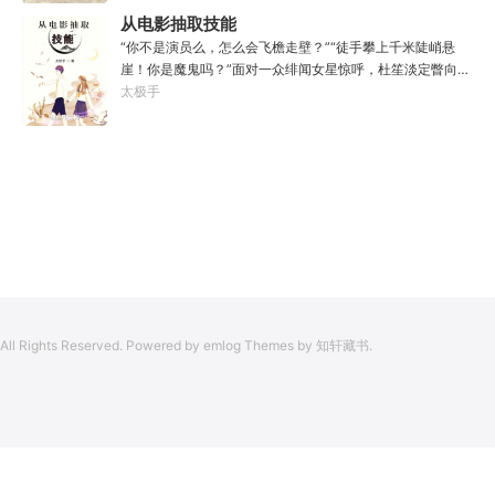
了。”“只可惜，现在的我，可以称之为……武神！”
凡尘中打滚，蹉跎一生。好在临终之时终于觉醒异宝，能够
从电影抽取技能
化真为假，将真实的人生转为黄粱一梦，重回刚穿越之时！
“你不是演员么，怎么会飞檐走壁？”“徒手攀上千米陡峭悬
于是，李凡开始了他的漫漫长生路！第二世，李凡历时五十
崖！你是魔鬼吗？”面对一众绯闻女星惊呼，杜笙淡定瞥向从
载终权倾天下，但却遍寻世间而不见仙踪。只在人生的末尾
影片中获得的绝技：【龙象般若功（紫）：十龙十象之力，
太极手
得见仙人痕迹。第三世，李凡殚精竭虑、百般谋划，却终抵
般若金身，金刚不坏！】“我这十层功力显化，金光如丈，体
不过仙人一剑！第四世…………我，李凡，一介凡人，百世不
质強一点很合理吧？”《天龙》、《无间道》、《倚天》、
悔，但求长生！
《功夫》、《疾速追杀》……
All Rights Reserved. Powered by emlog Themes by 知轩藏书.