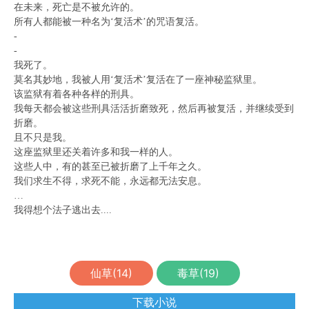
在未来，死亡是不被允许的。
所有人都能被一种名为‘复活术’的咒语复活。
-
-
我死了。
莫名其妙地，我被人用‘复活术’复活在了一座神秘监狱里。
该监狱有着各种各样的刑具。
我每天都会被这些刑具活活折磨致死，然后再被复活，并继续受到
折磨。
且不只是我。
这座监狱里还关着许多和我一样的人。
这些人中，有的甚至已被折磨了上千年之久。
我们求生不得，求死不能，永远都无法安息。
…
我得想个法子逃出去....
仙草(
14
)
毒草(
19
)
下载小说