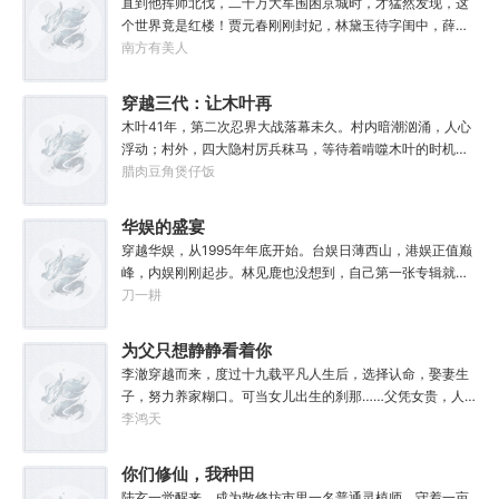
地是红楼
直到他挥师北伐，二十万大军围困京城时，才猛然发现，这
个世界竟是红楼！贾元春刚刚封妃，林黛玉待字闺中，薛宝
钗、三春等人搬入大观园不久。李纨在守寡，妙玉在栊翠
南方有美人
庵，王熙凤，紫鹃、晴雯、平儿、香菱……金陵十二钗风华
正茂，十二副钗娇俏可人。攻入京城，楚延登基称帝，并很
穿越三代：让木叶再
快下了一道圣旨：贾、林、薛、史等罪官女眷，皆没入掖
次伟大！
木叶41年，第二次忍界大战落幕未久。村内暗潮汹涌，人心
庭。江山美人，他全都要！……当晚，绛珠仙草出现在他面
浮动；村外，四大隐村厉兵秣马，等待着啃噬木叶的时机。
前。
内忧外患之际，机关老资历穿越成猿飞日斩。随之而来的，
腊肉豆角煲仔饭
还有识海中的一页文件：权威、外交、军事、经济、教育
——五项指标，将他的未来与村子绑定。从‘杯酒释根部’、重
华娱的盛宴
塑与弟子们的羁绊开始，猿飞日斩踏上了最强火影之路！“你
穿越华娱，从1995年年底开始。台娱日薄西山，港娱正值巅
相信火之意志吗？木叶，要开始加速了！”「笼络天才」、
峰，内娱刚刚起步。林见鹿也没想到，自己第一张专辑就直
「制度改革」、「火之国镇国将军」「忍界灯塔」、「木叶
接打穿了两岸三地，直接封王了。这还怎么退休？
刀一耕
绿卡」、「凝聚日向宇智波」「扶持平民」、「迭代科
技」、「普适性柱间疫苗」「以宇智波之身复活扉间」…猿
为父只想静静看着你
飞日斩立于火影岩之巅，下方人声沸腾：“以火影之名，让木
叶再次伟大！”
长生
李澈穿越而来，度过十九载平凡人生后，选择认命，娶妻生
子，努力养家糊口。可当女儿出生的刹那……父凭女贵，人
生不再平凡。……女儿平安出生，你获得道果【仙工】女儿
李鸿天
一岁，平平安安，你获得道果【龙象金刚】女儿两岁，无病
无灾，获得道果【无垢心】女儿三岁，活泼机灵，获得道果
你们修仙，我种田
【棋圣】女儿四岁、五岁、六岁…………李澈发现，女儿每长
陆玄一觉醒来，成为散修坊市里一名普通灵植师，守着一亩