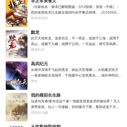
非正常美食文
计，察人心，演绎兵法三十六计，弹指间可换一国之君。不
［玩家姓名：秦淮已解锁图鉴：0/12技能：发面（中级）：
知者谓他情种，知他者，言他为真性情。
您的发面技术已击败全国99%的早餐店师傅。（0/10000）
调馅（高级）：您的调馅水平已击败全国100%的早餐店师
吨吨吨吨吨
傅（0/100000）……评价：一个初出茅庐的新手］踏进食堂
的那一刻，美食文主角迎来了他加载成功的系统。秦淮：美
黜龙
食文，早说呀，这个他熟！后来——秦淮发现这好像不是个
此方天地有龙。龙形百态，不一而足，或游于江海，或翔于
单纯的美食文系统。好像还加了些奇奇怪怪的东西。连带着
高山，或藏于九幽，或腾于云间。一旦奋起，便可吞风降
他看邻居、朋友、客人、员工都不太像人……不过没事。遇
雪，引江划河，落雷喷火，分山避海。此处人间也有龙。人
榴弹怕水
事不决，先吃一口！.游戏说明：1.本游戏自由度极高，请玩
中之龙，胸怀大志，腹有良谋，有包藏宇宙之机，吞吐天地
家自行探索。2.本游戏不会干预玩家的任何选择，请玩家努
之志。一时机发，便可翻云覆雨，决势分野，定鼎问道，证
高武纪元
力解锁图鉴。3.一切解释归游戏所有。
位成龙。作为一个迷路的穿越者，张行一开始也想成龙，但
从南洋深海中飞起的黑龙，掀起灭世海啸……火焰魔灵毁灭
后来，他发现这个行当卷的太厉害了，就决定改行，去黜落
一座座钢筋水泥城市，于核爆中心安然离去……域外神明试
群龙。所谓行尽天下路，使天地处处通，黜遍天下龙，使世
图统治整片星海……这是人类科技高度发达的未来世界。也
烽仙
间人人可为龙。
是掀起生命进化狂潮的高武纪元。即将高考的武道学生李
源，心怀能观想星海的奇异神宫，在这个世界艰难前行。多
我的模拟长生路
年以后。“我现在的飞行速度是122682米/每秒，力量爆发
仙道何其难!更何况这个被一场瘟疫彻底改变的修仙界！凡人
是……”李源在距蓝星表层约180公里的大气层中极速飞行，
身带疫病，仙人一旦接触，轻则修为下降，重则还道于天，
冰冷眸子盯着昏暗虚空尽头那条形似神话传说中神龙的庞然
于是仙凡永隔；仙法不可同修，整个修仙界成为了一个巨大
愤怒的乌贼
大物：“你，应该是所有入侵半神生命体中最强的一个
的黑暗森林；……李凡穿越而来，虽有雄心万丈，却只能于
了。”“只可惜，现在的我，可以称之为……武神！”
凡尘中打滚，蹉跎一生。好在临终之时终于觉醒异宝，能够
从电影抽取技能