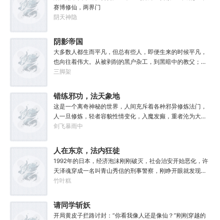
赛博修仙，两界门
阴天神隐
阴影帝国
大多数人都生而平凡，但总有些人，即便生来的时候平凡，
也向往着伟大。从被剥削的黑户杂工，到黑暗中的教父；从
遵守规则的社会底层，到制定规则的幕后皇帝；阳光照耀时
三脚架
这个国家属于联邦，夜幕降临后它则属于我！“有时候，阴影
不仅能够和光一样大，甚至还能遮住光！”“我们从不敲诈勒
错练邪功，法天象地
索任何人，我们赚到的每一分钱，在良心上都能过的去。”如
这是一个离奇神秘的世界，人间充斥着各种邪异修炼法门，
果有人在夜晚敲响你的房门，他们要么为你带来我的问候，
人一旦修炼，轻者容貌性情变化，入魔发癫，重者沦为大
要么为你的狂妄带来毁灭。至于你会得到什么，这要看你怎
药，供邪魔采食……段云穿越而来，意外得到一本大药功法
剑飞暴雨中
么选，我的朋友！
《玉剑真解》。没想到他是万中无一的修行奇才，在不知情
的情况下，让这功法脱胎换骨，玉剑指路，洞穿一切。后来
人在东京，法内狂徒
他学成的功法越来越多，怀揣“达者兼济天下”的理念，段云
1992年的日本，经济泡沫刚刚破灭，社会治安开始恶化，许
从不藏私，传武天下。谁曾想……“段魔头误我！他告诉我这
天泽魂穿成一名叫青山秀信的刑事警察，刚睁开眼就发现自
桩功滋阴壮阳，如今我却只能蹲着尿尿，呜呜......”“这本《七
己正被五花大绑着……新世纪初有权威杂志称：从90年代开
竹叶糕
分归元气》是那魔头教的我，我如今不是被杀就是踩屎，神
始日本虽然失去了10年，但是他们也得到了青山秀信这样一
算先生说我少了七成气运。”“段魔头说的话一句都不要听！
位传奇人物。对此部分日本国民表示：八嘎！我们宁愿再失
请同学斩妖
万妙宫的仙子本来要举宫飞天的，结果却一夜间入了魔，沦
去100年也不想要这个国贼！
为妖女，这都是段老魔的手笔！”……段云很是不解，自己不
开局黄皮子拦路讨封：“你看我像人还是像仙？”刚刚穿越的