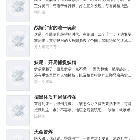
大一岁，他便可凝聚出一颗道果，加持己身。从此以后，李
三分灵田，苟活于修行界。好在意外发现，每有灵植成熟，
澈有了一个朴实无华的愿望。一岁一道果，默默守长生。为
自己便能得到额外奖励。收获剑草一株，获得剑丸一枚。收
朝闻道
父只想……从老婆孩子热炕头开始，心平气和的守护女儿长
获玄虫藤一株，获得隐星砂一份。收获幽泉花一朵，获得螟
生不死。默默凝聚道果亿亿万。至此修行炼神，无敌天地
焰丹丹方一张。……从此，他便安分守住自家灵田，坐看修
战锤宇宙的唯一玩家
间。
行界风起云涌，沧海桑田。“什么切磋斗法，秘境探索，寻仙
这是一个黑暗且绝望的时代。在第四十二个千年，卡迪亚要
缘，得法宝……通通与我无关！”“我只想安安静静的种田。”
塞沦陷，贯穿银河的大裂隙撕裂了帝国，黑暗绝望的终焉时
代降临。人类的命运似乎已被注定，要在无休止的恐怖战争
努力爆更日万
中走向灭亡。直到误以为自己在玩虚拟现实游戏的达奇，冒
失的来到这个世界。“剧情对话什么的最烦人了，统统跳
妖尾：开局捕捉妖精
过。”“我不想知道为什么，我只想大开杀戒。”基里曼：达奇
女王艾露莎
伊雯穿越了，但是伊雯一点不慌……因为和他一起穿越的，
是个优秀的战士，就是不爱听人话，每次想和他说些什么，
还有手游里面的人物模板，以及抽奖得到的五颗恶魔果实。
他都要跳过。塔拉辛：我很好奇，他是怎么把恒星敲成一个
伊雯自认自己可以依靠首充六块得到的特殊体质，以及背包
墨守不成呱
个方块的。钛族：对那家伙来说，物理学已经不存在了。恐
里面的恶魔果实，在海贼王的世界成为一方强者。直到睁开
虐：那混蛋造了根大柱子，说要用来撅我。纳垢：他把我的
双眼的伊雯看到了一头绯红色的巨龙。伊雯这才知道，这根
招黑体质开局修行在
孩子抓了，把他们洗得白白净净的，这种羞辱让我悲愤欲
本就不是海贼王，是妖精的尾巴！开局捕捉艾露莎？开局被
绝。奸奇：一切变化都是命运的一部分，但命运被那个混蛋
废土
穿越到废土，惯例是孤儿，该怎么办？首先要活下去，可是
艾琳捕捉！
给打碎了。色孽：其实达奇已经被我腐化了，但我不敢告诉
想做到这一点并不容易。饱暖之后就该思……咳咳，就该考
他。………………达奇：前面忘了，后面也忘了，总之，让亚
虑怎么变强了，这更不容易。等曲涧磊开始逐渐变强，他意
陈风笑
空间燃烧吧。帝皇：支持，666。
外地发现，这个废土……不是他想像的废土！
天命皆烬
踏天路，伐命途。昏昏浊世，一剑皆烬！要素：武道乱世，