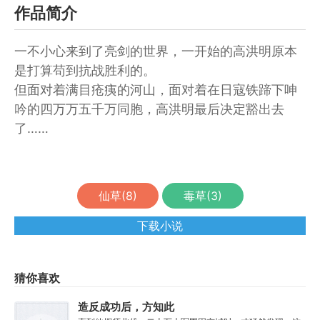
作品简介
一不小心来到了亮剑的世界，一开始的高洪明原本
是打算苟到抗战胜利的。
但面对着满目疮痍的河山，面对着在日寇铁蹄下呻
吟的四万万五千万同胞，高洪明最后决定豁出去
了……
仙草(
8
)
毒草(
3
)
下载小说
猜你喜欢
造反成功后，方知此