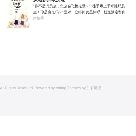
化真为假，将真实的人生转为黄粱一梦，重回刚穿越之时！
“你不是演员么，怎么会飞檐走壁？”“徒手攀上千米陡峭悬
于是，李凡开始了他的漫漫长生路！第二世，李凡历时五十
崖！你是魔鬼吗？”面对一众绯闻女星惊呼，杜笙淡定瞥向从
载终权倾天下，但却遍寻世间而不见仙踪。只在人生的末尾
影片中获得的绝技：【龙象般若功（紫）：十龙十象之力，
太极手
得见仙人痕迹。第三世，李凡殚精竭虑、百般谋划，却终抵
般若金身，金刚不坏！】“我这十层功力显化，金光如丈，体
不过仙人一剑！第四世…………我，李凡，一介凡人，百世不
质強一点很合理吧？”《天龙》、《无间道》、《倚天》、
悔，但求长生！
《功夫》、《疾速追杀》……
All Rights Reserved. Powered by emlog Themes by 知轩藏书.