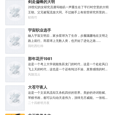
剑走偏锋的大明
险异常，遍地都是人材。第一世，吕阳惨遭师姐暗算。第二
26世纪的女研究员潘筠啪叽一声重生在了平行时空里的大明
世，好不容易反杀师姐，又遭师兄毒手。第三世，第四
王朝。父兄被冤流放大同。不过她手上有前世研究所里的镇
世……直到百世之后，再回首，吕阳才发现自己已经成为了
馆神器——灵境！为救家人，潘筠化身道观小道士，仗剑提
郁雨竹
一代魔道巨擘，初圣宗里最畜生的那一个。“魔门个个都是人
猫走大明。潘小黑：天杀的潘筠，老子诅咒你一辈子考不上
材，说话又好听。”“我超喜欢这里的！”
度牒。潘筠大剑拍上去：闭嘴，信不信扣你鱼仔。
宇宙职业选手
融入宇宙文明后，家乡星球为了生存，步履蹒跚地在文明之
路上前行。而星球上无数人类，也开始了进化之路……
我吃西红柿
那年花开1981
这是一个考上大学就能鱼跃龙门的时代，这是一个处处风口
飞上天的时代，这也是一个还有纯洁不渝、真挚感情的时
代；只不过李野刚刚来到这个时代，却被劝着放弃高考进厂
风随流云
打螺丝；“反正你也考不上，就死了这条心吧！”“我堂堂二本
冲刺型选手会考不上？那岂不是辜负了那么多年体育老师的
大苍守夜人
教导？”
这是一个文采风流却又杀机四伏的世界。美妙的诗词歌赋、
琴棋书画，都可以勾动天道伟力，演绎无尽威能。一张纸可
封万载凶谷，一滴墨可将三千里海域化为永夜。林苏进入这
二十四桥明月夜
方世界，实力不允许他平凡···开词道，写文章，提笔就是他
人毕生难以触摸的天花板，敢与诸子百家圣人争道。精智