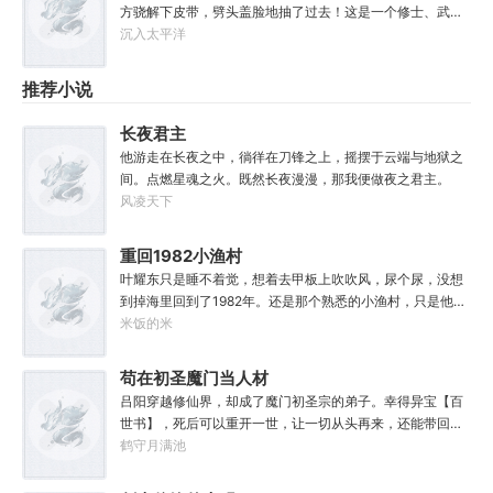
过练练武，传传功，偶尔法天象地一下，怎么就成了罄竹难
方骁解下皮带，劈头盖脸地抽了过去！这是一个修士、武者
书的魔头了呢？这是污蔑！同样的功法，为什么我就没有问
和凡人并存，妖魔鬼怪横行的危险世界。幸好方骁带来的物
沉入太平洋
题？错的是你们，不可能是我啊！
品通通变成了强大的法宝。专属法宝和本命法宝！【三棱
刺】【破甲、流血、伤蚀】【铜头皮带】【疼痛、恐惧、断
推荐小说
骨】【赤子心册】【万武不惑、万法不入、万邪不侵】
【……】杀死妖怪就能得到经验，修炼功法可以加点晋升。
长夜君主
方骁由此踏上了一条斩妖除魔、日月换新的逆天之路！
他游走在长夜之中，徜徉在刀锋之上，摇摆于云端与地狱之
————————“方骁同学，大事不妙，上古妖皇出世
间。点燃星魂之火。既然长夜漫漫，那我便做夜之君主。
了！”“知道啦，我就去斩了它！”
风凌天下
重回1982小渔村
叶耀东只是睡不着觉，想着去甲板上吹吹风，尿个尿，没想
到掉海里回到了1982年。还是那个熟悉的小渔村，只是他已
经不是年轻时候的他了。混账了半辈子，这回他想好好来过
米饭的米
的，只是怎么一个个都不相信呢……上辈子没出息，这辈子
他也没什么大理想大志向，只想挽回遗憾，跟老婆好好过日
苟在初圣魔门当人材
子，一家子平安喜乐就好。
吕阳穿越修仙界，却成了魔门初圣宗的弟子。幸得异宝【百
世书】，死后可以重开一世，让一切从头再来，还能带回前
世的宝物，修为，寿命，甚至觉醒特殊的天赋。奈何次数有
鹤守月满池
限，并非真的不死不灭。眼见修仙界乱世将至，吕阳原本决
定先在魔门苟住，一世世苦修，不成仙不出山，奈何魔门凶