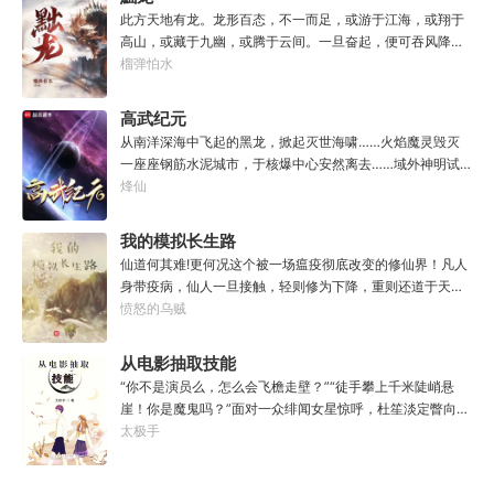
食文，早说呀，这个他熟！后来——秦淮发现这好像不是个
此方天地有龙。龙形百态，不一而足，或游于江海，或翔于
单纯的美食文系统。好像还加了些奇奇怪怪的东西。连带着
高山，或藏于九幽，或腾于云间。一旦奋起，便可吞风降
他看邻居、朋友、客人、员工都不太像人……不过没事。遇
雪，引江划河，落雷喷火，分山避海。此处人间也有龙。人
榴弹怕水
事不决，先吃一口！.游戏说明：1.本游戏自由度极高，请玩
中之龙，胸怀大志，腹有良谋，有包藏宇宙之机，吞吐天地
家自行探索。2.本游戏不会干预玩家的任何选择，请玩家努
之志。一时机发，便可翻云覆雨，决势分野，定鼎问道，证
高武纪元
力解锁图鉴。3.一切解释归游戏所有。
位成龙。作为一个迷路的穿越者，张行一开始也想成龙，但
从南洋深海中飞起的黑龙，掀起灭世海啸……火焰魔灵毁灭
后来，他发现这个行当卷的太厉害了，就决定改行，去黜落
一座座钢筋水泥城市，于核爆中心安然离去……域外神明试
群龙。所谓行尽天下路，使天地处处通，黜遍天下龙，使世
图统治整片星海……这是人类科技高度发达的未来世界。也
烽仙
间人人可为龙。
是掀起生命进化狂潮的高武纪元。即将高考的武道学生李
源，心怀能观想星海的奇异神宫，在这个世界艰难前行。多
我的模拟长生路
年以后。“我现在的飞行速度是122682米/每秒，力量爆发
仙道何其难!更何况这个被一场瘟疫彻底改变的修仙界！凡人
是……”李源在距蓝星表层约180公里的大气层中极速飞行，
身带疫病，仙人一旦接触，轻则修为下降，重则还道于天，
冰冷眸子盯着昏暗虚空尽头那条形似神话传说中神龙的庞然
于是仙凡永隔；仙法不可同修，整个修仙界成为了一个巨大
愤怒的乌贼
大物：“你，应该是所有入侵半神生命体中最强的一个
的黑暗森林；……李凡穿越而来，虽有雄心万丈，却只能于
了。”“只可惜，现在的我，可以称之为……武神！”
凡尘中打滚，蹉跎一生。好在临终之时终于觉醒异宝，能够
从电影抽取技能
化真为假，将真实的人生转为黄粱一梦，重回刚穿越之时！
“你不是演员么，怎么会飞檐走壁？”“徒手攀上千米陡峭悬
于是，李凡开始了他的漫漫长生路！第二世，李凡历时五十
崖！你是魔鬼吗？”面对一众绯闻女星惊呼，杜笙淡定瞥向从
载终权倾天下，但却遍寻世间而不见仙踪。只在人生的末尾
影片中获得的绝技：【龙象般若功（紫）：十龙十象之力，
太极手
得见仙人痕迹。第三世，李凡殚精竭虑、百般谋划，却终抵
般若金身，金刚不坏！】“我这十层功力显化，金光如丈，体
不过仙人一剑！第四世…………我，李凡，一介凡人，百世不
质強一点很合理吧？”《天龙》、《无间道》、《倚天》、
悔，但求长生！