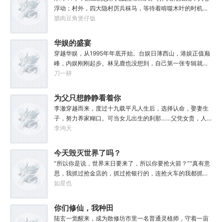
庭。江山美人，他全都要！……当晚，绛珠仙草出现在他面
浮动；村外，四大隐村厉兵秣马，等待着啃噬木叶的时机。
前。
内忧外患之际，机关老资历穿越成猿飞日斩。随之而来的，
腊肉豆角煲仔饭
还有识海中的一页文件：权威、外交、军事、经济、教育
——五项指标，将他的未来与村子绑定。从‘杯酒释根部’、重
华娱的盛宴
塑与弟子们的羁绊开始，猿飞日斩踏上了最强火影之路！“你
穿越华娱，从1995年年底开始。台娱日薄西山，港娱正值巅
相信火之意志吗？木叶，要开始加速了！”「笼络天才」、
峰，内娱刚刚起步。林见鹿也没想到，自己第一张专辑就直
「制度改革」、「火之国镇国将军」「忍界灯塔」、「木叶
接打穿了两岸三地，直接封王了。这还怎么退休？
刀一耕
绿卡」、「凝聚日向宇智波」「扶持平民」、「迭代科
技」、「普适性柱间疫苗」「以宇智波之身复活扉间」…猿
为父只想静静看着你
飞日斩立于火影岩之巅，下方人声沸腾：“以火影之名，让木
叶再次伟大！”
长生
李澈穿越而来，度过十九载平凡人生后，选择认命，娶妻生
子，努力养家糊口。可当女儿出生的刹那……父凭女贵，人
生不再平凡。……女儿平安出生，你获得道果【仙工】女儿
李鸿天
一岁，平平安安，你获得道果【龙象金刚】女儿两岁，无病
无灾，获得道果【无垢心】女儿三岁，活泼机灵，获得道果
今天毁灭世界了吗？
【棋圣】女儿四岁、五岁、六岁…………李澈发现，女儿每长
“所以你是说，世界末日要来了，所以你要抢火箭？”“真有意
大一岁，他便可凝聚出一颗道果，加持己身。从此以后，李
思，我抓过抢金店的，抓过抢银行的，连抢火车的我都抓
澈有了一个朴实无华的愿望。一岁一道果，默默守长生。为
过，就是没抓过抢火箭的。”“你怎么想的？就算你真把火箭
如星也
父只想……从老婆孩子热炕头开始，心平气和的守护女儿长
抢下来了，你会开吗？”坐在男人对面的林序缓缓点头。“会
生不死。默默凝聚道果亿亿万。至此修行炼神，无敌天地
开。”“真的，我已经开过无数次了。”“还有，你们真得快
你们修仙，我种田
间。
点，我没时间了。”“没时间？”男人呵呵一笑。“你很忙
陆玄一觉醒来，成为散修坊市里一名普通灵植师，守着一亩