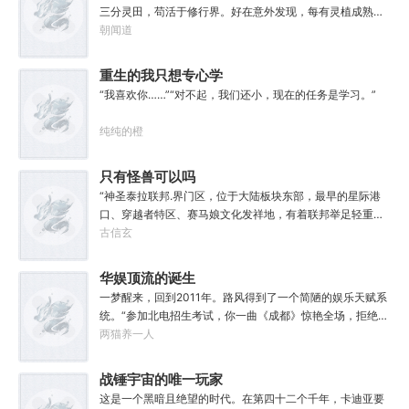
吗？”“很忙。”林序点点头。“我得去毁灭下一个世界了。”
三分灵田，苟活于修行界。好在意外发现，每有灵植成熟，
自己便能得到额外奖励。收获剑草一株，获得剑丸一枚。收
朝闻道
获玄虫藤一株，获得隐星砂一份。收获幽泉花一朵，获得螟
焰丹丹方一张。……从此，他便安分守住自家灵田，坐看修
重生的我只想专心学
行界风起云涌，沧海桑田。“什么切磋斗法，秘境探索，寻仙
习
“我喜欢你……”“对不起，我们还小，现在的任务是学习。”
缘，得法宝……通通与我无关！”“我只想安安静静的种田。”
纯纯的橙
只有怪兽可以吗
“神圣泰拉联邦.界门区，位于大陆板块东部，最早的星际港
口、穿越者特区、赛马娘文化发祥地，有着联邦举足轻重的
经济地位与社会影响力，大家还记得这份考点么？”“老师，
古信玄
为什么突然说起这个？”“因为就在今天，我得遗憾却又难免
愉快地告知各位一件事，你们的时事政治将增加一串新的考
华娱顶流的诞生
点，或许再过两年还会编入历史教材，不过那就不是各位需
一梦醒来，回到2011年。路风得到了一个简陋的娱乐天赋系
要担心的事了。”“啊？”“怪兽宣传特区——这是界门区即将
统。“参加北电招生考试，你一曲《成都》惊艳全场，拒绝蜜
获得的新称谓，也是今年的新考点。”“至于造就并推进这项
姐邀请，发疯苦学备战高考，以专业第一名入学，恭喜你，
两猫养一人
新政策的形象代言人，既是我的学生，也是各位的学长，换
获得了【娜扎的非凡颜值】”“参加《绣春刀》试镜，你为梦
言之，咱们学校又出了位大人物。”“呃……难道是…老希望事
想窒息，带资进组，截胡男一号，与狮姐疯狂炒CP，成功登
战锤宇宙的唯一玩家
事顺心的那位？”“没错，奥默.林顿，林顿事务所的所长、中
顶周票房冠军，恭喜你，获得了【张震的卓越气质】”……什
央特雷森的名训练员、黑暗反派系外观第33届冠军得主——
这是一个黑暗且绝望的时代。在第四十二个千年，卡迪亚要
么是顶流？永争第一，绝不服输！强大的人气，恐怖的票