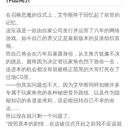
在召唤恶魔的仪式上，艾华斯终于回忆起了前世的
记忆。
这应该是一款由自家公司发行并运营了六年的网络
游戏。如今自己的养父正是最新版本的反派组织首
领。
而自己将会在六年后暴露身份，从主角方犹豫不决
的跳反。最终因为决定替玩家角色挡下致命一击，
连进本的机会都没有就被根正苗黑的大哥打死在了
过场CG里。
——但其实问题也不大。因为艾华斯同样知晓许多
专属于玩家角色的各种秘密晋升路线，以及作为隐
秘知识的各道途准则，谅必能扭转自己不幸的命
运……
所以现在就只剩一个问题了。
“按照原本的剧情，在这破仪式开始之前我不应该就