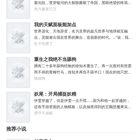
当然，他不爱听最后这个头衔。值得一提的是……他到现在
塞沦陷，贯穿银河的大裂隙撕裂了帝国，黑暗绝望的终焉时
房，无敌的收视率，踏着无数对手铸就威名，颜值与才华并
也总是不顺心。”“因为最近老有人在他事务所咨询赛马娘的
代降临。人类的命运似乎已被注定，要在无休止的恐怖战争
努力爆更日万
存，真实不做作，拥有一个广为流传的爱恨恩怨故事。十年
问题，而不是怪兽。”
中走向灭亡。直到误以为自己在玩虚拟现实游戏的达奇，冒
如一日，永不停歇的输出爆款！
失的来到这个世界。“剧情对话什么的最烦人了，统统跳
我的天赋面板能加点
过。”“我不想知道为什么，我只想大开杀戒。”基里曼：达奇
世界进化，天地异变，名为灵界的超凡世界与地球相互融
是个优秀的战士，就是不爱听人话，每次想和他说些什么，
合，灵能者出现在世界的舞台，造就新的时代。...“诶，我这
他都要跳过。塔拉辛：我很好奇，他是怎么把恒星敲成一个
天赋面板下面怎么有个加号？”“来都来了，不点一下试
肚子吃撑了
个方块的。钛族：对那家伙来说，物理学已经不存在了。恐
试？”【第二天赋觉醒中...】原来这就是我真正的天赋吗？面
虐：那混蛋造了根大柱子，说要用来撅我。纳垢：他把我的
板！加天赋！....【神勇无双】：高额免伤，使用长武器时力
重生之我绝不当舔狗
孩子抓了，把他们洗得白白净净的，这种羞辱让我悲愤欲
量判定提升50%。【灵能-圣体】：巨量提升灵能量，灵能总
绝。奸奇：一切变化都是命运的一部分，但命运被那个混蛋
拥有二十多年舔狗经验的徐知木重生了。再一次面对前世爱
量越多，基础增幅越强。【序列-圣耀】：抗性巨量提升，获
给打碎了。色孽：其实达奇已经被我腐化了，但我不敢告诉
而不得的青梅竹马，徐知木再也不舔半口！现在的他只想赚
得全新序列力量【神圣力】。....我，叶铭秋，没有开挂，只
他。………………达奇：前面忘了，后面也忘了，总之，让亚
点钱，去寻找自己真正的宝藏女孩，可是……“知木你最近怎
猫戏狗
是天赋异禀！
空间燃烧吧。帝皇：支持，666。
么都不理我了？”“徐知木，我脚疼你背我回家好不好？”“知
木，我的电脑又坏了，你再来帮我修修好不好。”“知木，我
妖尾：开局捕捉妖精
想你了，给我一次机会好不好……”凌晨十二点收到信息的徐
女王艾露莎
伊雯穿越了，但是伊雯一点不慌……因为和他一起穿越的，
知木陷入沉思。姑娘，怎么你成舔狗了？
还有手游里面的人物模板，以及抽奖得到的五颗恶魔果实。
伊雯自认自己可以依靠首充六块得到的特殊体质，以及背包
墨守不成呱
里面的恶魔果实，在海贼王的世界成为一方强者。直到睁开
双眼的伊雯看到了一头绯红色的巨龙。伊雯这才知道，这根
推荐小说
本就不是海贼王，是妖精的尾巴！开局捕捉艾露莎？开局被
艾琳捕捉！