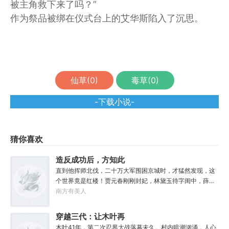
被主角救下来了吗？”
作为祭品被绑在仪式台上的艾华斯陷入了沉思。
仙草(
0
)
毒草(
0
)
-下载小说-
猜你喜欢
造反成功后，方知此
地是红楼
直到他挥师北伐，二十万大军围困京城时，才猛然发现，这
个世界竟是红楼！贾元春刚刚封妃，林黛玉待字闺中，薛宝
钗、三春等人搬入大观园不久。李纨在守寡，妙玉在栊翠
南方有美人
庵，王熙凤，紫鹃、晴雯、平儿、香菱……金陵十二钗风华
正茂，十二副钗娇俏可人。攻入京城，楚延登基称帝，并很
穿越三代：让木叶再
快下了一道圣旨：贾、林、薛、史等罪官女眷，皆没入掖
次伟大！
木叶41年，第二次忍界大战落幕未久。村内暗潮汹涌，人心