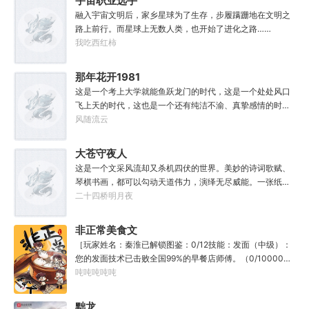
宇宙职业选手
融入宇宙文明后，家乡星球为了生存，步履蹒跚地在文明之
路上前行。而星球上无数人类，也开始了进化之路……
我吃西红柿
那年花开1981
这是一个考上大学就能鱼跃龙门的时代，这是一个处处风口
飞上天的时代，这也是一个还有纯洁不渝、真挚感情的时
代；只不过李野刚刚来到这个时代，却被劝着放弃高考进厂
风随流云
打螺丝；“反正你也考不上，就死了这条心吧！”“我堂堂二本
冲刺型选手会考不上？那岂不是辜负了那么多年体育老师的
大苍守夜人
教导？”
这是一个文采风流却又杀机四伏的世界。美妙的诗词歌赋、
琴棋书画，都可以勾动天道伟力，演绎无尽威能。一张纸可
封万载凶谷，一滴墨可将三千里海域化为永夜。林苏进入这
二十四桥明月夜
方世界，实力不允许他平凡···开词道，写文章，提笔就是他
人毕生难以触摸的天花板，敢与诸子百家圣人争道。精智
非正常美食文
计，察人心，演绎兵法三十六计，弹指间可换一国之君。不
［玩家姓名：秦淮已解锁图鉴：0/12技能：发面（中级）：
知者谓他情种，知他者，言他为真性情。
您的发面技术已击败全国99%的早餐店师傅。（0/10000）
调馅（高级）：您的调馅水平已击败全国100%的早餐店师
吨吨吨吨吨
傅（0/100000）……评价：一个初出茅庐的新手］踏进食堂
的那一刻，美食文主角迎来了他加载成功的系统。秦淮：美
黜龙