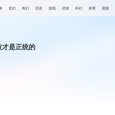
侠
玄幻
奇幻
历史
游戏
武侠
科幻
体育
悬疑
技才是正统的