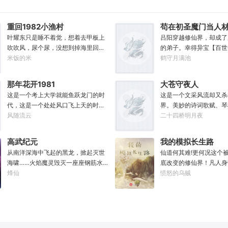
武天下。谁曾想……“段魔头误我！他
要毫无头绪地摸清加点系
告诉我这桩功滋阴壮阳，如今我却只
无所谓，这个“全能加点
能蹲着尿尿，呜呜......”“这本《七分归
个练就有效，你付出的每
重回1982小渔村
苟在初圣魔门当人
元气》是那魔头教的我，我如今不是
将得到回报。人生重来一
叶耀东只是睡不着觉，想着去甲板上
吕阳穿越修仙界，却成了
被杀就是踩屎，神算先生说我少了七
憾算甚？系统驱动着李颜
吹吹风，尿个尿，没想到掉海里回到
的弟子。幸得异宝【百世
成气运。”“段魔头说的话一句都不要
一切，他无法想象这辈子
了1982年。还是那个熟悉的小渔村，
米饭的米
可以重开一世，让一切从
鹤守月满池
听！万妙宫的仙子本来要举宫飞天
灿烂辉煌。“没有什么能
只是他已经不是年轻时候的他了。混
能带回前世的宝物，修为
的，结果却一夜间入了魔，沦为妖
类之巅了！”
账了半辈子，这回他想好好来过的，
至觉醒特殊的天赋。奈何
那年花开1981
大苍守夜人
女，这都是段老魔的手笔！”……段云
只是怎么一个个都不相信呢……上辈
并非真的不死不灭。眼见
这是一个考上大学就能鱼跃龙门的时
这是一个文采风流却又杀
很是不解，自己不过练练武，传传
子没出息，这辈子他也没什么大理想
将至，吕阳原本决定先在
代，这是一个处处风口飞上天的时
界。美妙的诗词歌赋、琴
功，偶尔法天象地一下，怎么就成了
大志向，只想挽回遗憾，跟老婆好好
一世世苦修，不成仙不出
代，这也是一个还有纯洁不渝、真挚
风随流云
可以勾动天道伟力，演绎
二十四桥明月夜
罄竹难书的魔头了呢？这是污蔑！同
过日子，一家子平安喜乐就好。
门凶险异常，遍地都是人
感情的时代；只不过李野刚刚来到这
一张纸可封万载凶谷，一
样的功法，为什么我就没有问题？错
世，吕阳惨遭师姐暗算。
个时代，却被劝着放弃高考进厂打螺
千里海域化为永夜。林苏
的是你们，不可能是我啊！
不容易反杀师姐，又遭师
高武纪元
我的模拟长生路
丝；“反正你也考不上，就死了这条心
界，实力不允许他平凡··
三世，第四世……直到百
从南洋深海中飞起的黑龙，掀起灭世
仙道何其难!更何况这个
吧！”“我堂堂二本冲刺型选手会考不
文章，提笔就是他人毕生
回首，吕阳才发现自己已
海啸……火焰魔灵毁灭一座座钢筋水
底改变的修仙界！凡人身
上？那岂不是辜负了那么多年体育老
天花板，敢与诸子百家圣
代魔道巨擘，初圣宗里最
泥城市，于核爆中心安然离去……域
烽仙
人一旦接触，轻则修为下
愤怒的乌贼
师的教导？”
智计，察人心，演绎兵法
个。“魔门个个都是人材
外神明试图统治整片星海……这是人
道于天，于是仙凡永隔；
弹指间可换一国之君。不
听。”“我超喜欢这里的！
类科技高度发达的未来世界。也是掀
修，整个修仙界成为了一
种，知他者，言他为真性
起生命进化狂潮的高武纪元。即将高
暗森林；……李凡穿越而
考的武道学生李源，心怀能观想星海
心万丈，却只能于凡尘中
的奇异神宫，在这个世界艰难前行。
一生。好在临终之时终于