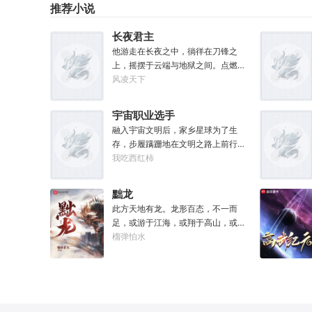
炼水火；一粒金丹吞入腹，始知我命
手就擒！
推荐小说
是…老希望事事顺心的那位？”“没
不由天。甲子翻腾颜不改，胸中自有
错，奥默.林顿，林顿事务所的所长、
转乾坤；道体凡心持神通，本心任为
长夜君主
中央特雷森的名训练员、黑暗反派系
自逍遥。粉碎虚空明天机，历劫证道
他游走在长夜之中，徜徉在刀锋之
外观第33届冠军得主——当然，他不
斩青丝；开天辟地生两仪，斡旋造化
上，摇摆于云端与地狱之间。点燃星
爱听最后这个头衔。值得一提的
陈道君。何为真仙？提挈宇宙，把握
魂之火。既然长夜漫漫，那我便做夜
风凌天下
是……他到现在也总是不顺心。”“因为
阴阳，寿敝天地，无有终时，此其道
之君主。
最近老有人在他事务所咨询赛马娘的
生。我有一炉灵汤，服之立地化作大
问题，而不是怪兽。”
罗仙。道友，可要浅酌一二？
宇宙职业选手
融入宇宙文明后，家乡星球为了生
存，步履蹒跚地在文明之路上前行。
而星球上无数人类，也开始了进化之
我吃西红柿
路……
黜龙
此方天地有龙。龙形百态，不一而
足，或游于江海，或翔于高山，或藏
于九幽，或腾于云间。一旦奋起，便
榴弹怕水
可吞风降雪，引江划河，落雷喷火，
分山避海。此处人间也有龙。人中之
龙，胸怀大志，腹有良谋，有包藏宇
宙之机，吞吐天地之志。一时机发，
便可翻云覆雨，决势分野，定鼎问