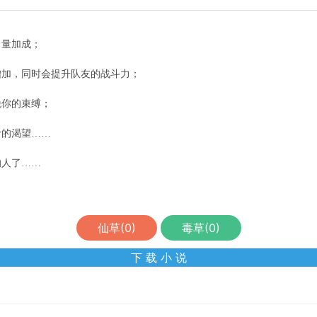
力量加成；
增加，同时会提升队友的战斗力；
脱你的束缚；
命的渴望……
的人了……
仙草(
0
)
毒草(
0
)
下 载 小 说