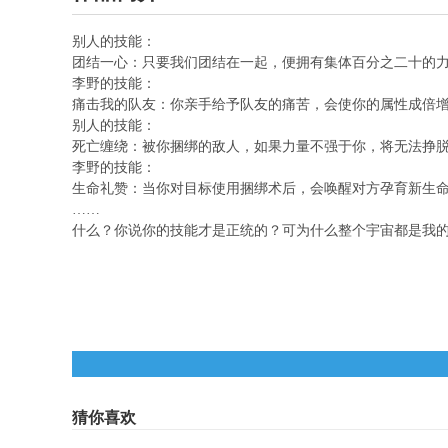
别人的技能：
团结一心：只要我们团结在一起，便拥有集体百分之二十的
李野的技能：
痛击我的队友：你亲手给予队友的痛苦，会使你的属性成倍
别人的技能：
死亡缠绕：被你捆绑的敌人，如果力量不强于你，将无法挣
李野的技能：
生命礼赞：当你对目标使用捆绑术后，会唤醒对方孕育新生
……
什么？你说你的技能才是正统的？可为什么整个宇宙都是我
猜你喜欢