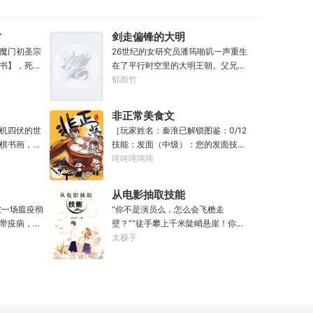
统规则。但
【天蝎座】诞生了！“什么幽冥诡域毒
”系统主打一
物和凶兽，不都是一堆辣条吗？”“机
一滴汗水都
械之神是吧？听说你身子骨很
材
剑走偏锋的大明
遭，弥补遗
硬？”“精灵世界的万兽神是吧？敢不
魔门初圣宗
26世纪的女研究员潘筠啪叽一声重生
体验世间的
敢跟我家四神兽比划比划？”“哪来的
书】，死后
在了平行时空里的大明王朝。父兄被
会变得何等
星空邪物，看我星魂融合技【二十八
头再来，还
冤流放大同。不过她手上有前世研究
郁雨竹
阻止我站在人
星宿】！”“再来一招星魂融合技【黄
，寿命，甚
所里的镇馆神器——灵境！为救家
道十二宫】！”“什么？你们想请天马
次数有限，
人，潘筠化身道观小道士，仗剑提猫
非正常美食文
座出山？不好意思，那小子最近有点
修仙界乱世
走大明。潘小黑：天杀的潘筠，老子
机四伏的世
［玩家姓名：秦淮已解锁图鉴：0/12
忙。”“少年，你想加入星宿派还是星
魔门苟住，
诅咒你一辈子考不上度牒。潘筠大剑
棋书画，都
技能：发面（中级）：您的发面技术
座派？”
山，奈何魔
拍上去：闭嘴，信不信扣你鱼仔。
无尽威能。
已击败全国99%的早餐店师傅。（0/1
吨吨吨吨吨
材。第一
滴墨可将三
0000）调馅（高级）：您的调馅水
第二世，好
进入这方世
平已击败全国100%的早餐店师傅
兄毒手。第
从电影抽取技能
·开词道，写
（0/100000）……评价：一个初出茅
世之后，再
被一场瘟疫彻
“你不是演员么，怎么会飞檐走
难以触摸的
庐的新手］踏进食堂的那一刻，美食
经成为了一
带疫病，仙
壁？”“徒手攀上千米陡峭悬崖！你是
人争道。精
文主角迎来了他加载成功的系统。秦
畜生的那一
降，重则还
魔鬼吗？”面对一众绯闻女星惊呼，杜
太极手
三十六计，
淮：美食文，早说呀，这个他熟！后
，说话又好
仙法不可同
笙淡定瞥向从影片中获得的绝技：
知者谓他情
来——秦淮发现这好像不是个单纯的
”
个巨大的黑
【龙象般若功（紫）：十龙十象之
情。
美食文系统。好像还加了些奇奇怪怪
来，虽有雄
力，般若金身，金刚不坏！】“我这十
的东西。连带着他看邻居、朋友、客
打滚，蹉跎
层功力显化，金光如丈，体质強一点
人、员工都不太像人……不过没事。
觉醒异宝，
很合理吧？”《天龙》、《无间道》、
遇事不决，先吃一口！.游戏说明：1.