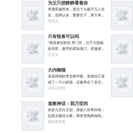
为父只想静静看着你
长生
李澈穿越而来，度过十九载平凡人生
后，选择认命，娶妻生子，努力养家
糊口。可当女儿出生的刹那……父凭
李鸿天
女贵，人生不再平凡。……女儿平安
出生，你获得道果【仙工】女儿一
只有怪兽可以吗
岁，平平安安，你获得道果【龙象金
“神圣泰拉联邦.界门区，位于大陆板
刚】女儿两岁，无病无灾，获得道果
块东部，最早的星际港口、穿越者特
【无垢心】女儿三岁，活泼机灵，获
区、赛马娘文化发祥地，有着联邦举
古信玄
得道果【棋圣】女儿四岁、五岁、六
足轻重的经济地位与社会影响力，大
岁…………李澈发现，女儿每长大一
家还记得这份考点么？”“老师，为什
岁，他便可凝聚出一颗道果，加持己
大内御猫
么突然说起这个？”“因为就在今天，
身。从此以后，李澈有了一个朴实无
洗澡摔倒的李玄睁开眼，发现自己变
我得遗憾却又难免愉快地告知各位一
华的愿望。一岁一道果，默默守长
成了一只小奶猫，还被养在了皇宫
件事，你们的时事政治将增加一串新
生。为父只想……从老婆孩子热炕头
里。撒娇，睡觉，晒太阳，做猫应该
白喵赴捋谁
的考点，或许再过两年还会编入历史
开始，心平气和的守护女儿长生不
比做人容易吧？李玄本打算跟着自己
教材，不过那就不是各位需要担心的
死。默默凝聚道果亿亿万。至此修行
身份高贵的小主受尽一生恩宠，享受
事了。”“啊？”“怪兽宣传特区——这
道教神话：我乃世间
炼神，无敌天地间。
被爱的一生。可惜生活不易，猫猫叹
是界门区即将获得的新称谓，也是今
最后一位真仙
发嵌九宫白玉冠，身披八卦青丝袍；
气，没有李玄这个家都得散。那一
年的新考点。”“至于造就并推进这项
足踏太极连云靴，唯有宽袍两袖风。
夜，他只是多看了一眼，从此便走上
新政策的形象代言人，既是我的学
真乃一位超凡入圣之士！何以知之？
那就微笑吧
了一条不归路。【虎形十式：1%】李
生，也是各位的学长，换言之，咱们
诗赞曰：钟祖门下悟龙虎，性命双修
玄：呔！大内御猫在此，鼠辈还不束
学校又出了位大人物。”“呃……难道