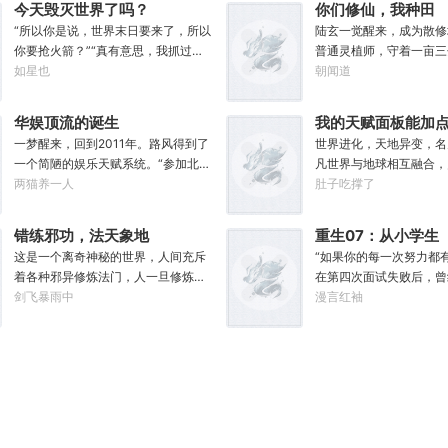
今天毁灭世界了吗？
你们修仙，我种田
“所以你是说，世界末日要来了，所以
陆玄一觉醒来，成为散修
你要抢火箭？”“真有意思，我抓过抢
普通灵植师，守着一亩三
金店的，抓过抢银行的，连抢火车的
如星也
活于修行界。好在意外发
朝闻道
我都抓过，就是没抓过抢火箭
植成熟，自己便能得到额
的。”“你怎么想的？就算你真把火箭
获剑草一株，获得剑丸一
华娱顶流的诞生
我的天赋面板能加
抢下来了，你会开吗？”坐在男人对面
虫藤一株，获得隐星砂一
一梦醒来，回到2011年。路风得到了
世界进化，天地异变，名
的林序缓缓点头。“会开。”“真的，我
泉花一朵，获得螟焰丹丹
一个简陋的娱乐天赋系统。“参加北电
凡世界与地球相互融合，
已经开过无数次了。”“还有，你们真
……从此，他便安分守住
招生考试，你一曲《成都》惊艳全
两猫养一人
在世界的舞台，造就新的
肚子吃撑了
得快点，我没时间了。”“没时间？”男
坐看修行界风起云涌，沧
场，拒绝蜜姐邀请，发疯苦学备战高
代。...“诶，我这天赋面
人呵呵一笑。“你很忙吗？”“很
么切磋斗法，秘境探索，
考，以专业第一名入学，恭喜你，获
个加号？”“来都来了，
忙。”林序点点头。“我得去毁灭下一
法宝……通通与我无关！”
错练邪功，法天象地
重生07：从小学生
得了【娜扎的非凡颜值】”“参加《绣
试？”【第二天赋觉醒中..
个世界了。”
静静的种田。”
这是一个离奇神秘的世界，人间充斥
开始加点
“如果你的每一次努力都
春刀》试镜，你为梦想窒息，带资进
是我真正的天赋吗？面板
着各种邪异修炼法门，人一旦修炼，
在第四次面试失败后，曾
组，截胡男一号，与狮姐疯狂炒CP，
赋！....【神勇无双】：
轻者容貌性情变化，入魔发癫，重者
剑飞暴雨中
子李颜只能在深夜不停后
漫言红袖
成功登顶周票房冠军，恭喜你，获得
用长武器时力量判定提升
沦为大药，供邪魔采食……段云穿越
觉醒来穿越回了小学时代
了【张震的卓越气质】”……什么是顶
能-圣体】：巨量提升灵
而来，意外得到一本大药功法《玉剑
上天给了他弥补遗憾的机
流？永争第一，绝不服输！强大的人
量越多，基础增幅越强。
真解》。没想到他是万中无一的修行
息：也让他各项能力全方
气，恐怖的票房，无敌的收视率，踏
耀】：抗性巨量提升，获
奇才，在不知情的情况下，让这功法
生水平。好消息：附赠了
着无数对手铸就威名，颜值与才华并
力量【神圣力】。....我
脱胎换骨，玉剑指路，洞穿一切。后
统。坏消息：没有系统说
存，真实不做作，拥有一个广为流传
有开挂，只是天赋异禀！
来他学成的功法越来越多，怀揣“达者
务。李颜记得自己穿越了
的爱恨恩怨故事。十年如一日，永不
兼济天下”的理念，段云从不藏私，传
触某人某事时回忆起相关
停歇的输出爆款！