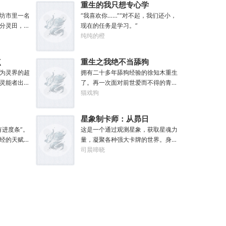
重生的我只想专心学
坊市里一名
习
“我喜欢你……”“对不起，我们还小，
分灵田，苟
现在的任务是学习。”
现，每有灵
纯纯的橙
外奖励。收
枚。收获玄
点
重生之我绝不当舔狗
份。收获幽
为灵界的超
拥有二十多年舔狗经验的徐知木重生
方一张。
灵能者出现
了。再一次面对前世爱而不得的青梅
自家灵田，
时
竹马，徐知木再也不舔半口！现在的
猫戏狗
海桑田。“什
板下面怎么有
他只想赚点钱，去寻找自己真正的宝
寻仙缘，得
不点一下试
藏女孩，可是……“知木你最近怎么都
“我只想安安
星象制卡师：从昴日
.】原来这就
不理我了？”“徐知木，我脚疼你背我
有进度条”。
星官开始
这是一个通过观测星象，获取星魂力
！加天
回家好不好？”“知木，我的电脑又坏
经的天赋才
量，凝聚各种强大卡牌的世界。身为
高额免伤，使
了，你再来帮我修修好不好。”“知
悔。然后一
天文星象爱好者的姜召穿越而来，发
司晨啼晓
50%。【灵
木，我想你了，给我一次机会好不
。好消息：
现曾经熟悉的星象都在。于是乎，在
能量，灵能总
好……”凌晨十二点收到信息的徐知木
会。坏消
获取本命卡牌的仪式上，姜召果断以
【序列-圣
陷入沉思。姑娘，怎么你成舔狗了？
位回到小学
本命星【昴宿六】为基点，点亮了二
得全新序列
一个加点系
十八宿星之一的昴日鸡。从此走上了
，叶铭秋，没
明也没有任
一条以昴日鸡为起点，目标直指紫微
，却只能接
垣的制卡师道路。欸~前世灵魂竟然
记忆，甚至
也有一颗本命星，于是第二张本命卡