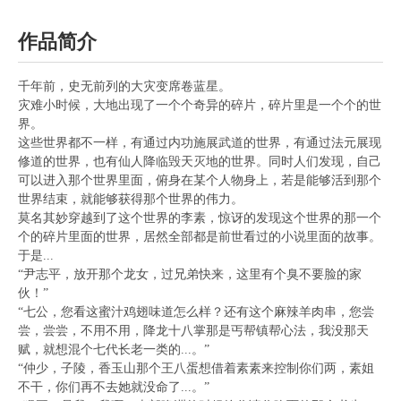
作品简介
千年前，史无前列的大灾变席卷蓝星。
灾难小时候，大地出现了一个个奇异的碎片，碎片里是一个个的世
界。
这些世界都不一样，有通过内功施展武道的世界，有通过法元展现
修道的世界，也有仙人降临毁天灭地的世界。同时人们发现，自己
可以进入那个世界里面，俯身在某个人物身上，若是能够活到那个
世界结束，就能够获得那个世界的伟力。
莫名其妙穿越到了这个世界的李素，惊讶的发现这个世界的那一个
个的碎片里面的世界，居然全部都是前世看过的小说里面的故事。
于是...
“尹志平，放开那个龙女，过兄弟快来，这里有个臭不要脸的家
伙！”
“七公，您看这蜜汁鸡翅味道怎么样？还有这个麻辣羊肉串，您尝
尝，尝尝，不用不用，降龙十八掌那是丐帮镇帮心法，我没那天
赋，就想混个七代长老一类的...。”
“仲少，子陵，香玉山那个王八蛋想借着素素来控制你们两，素姐
不干，你们再不去她就没命了...。”