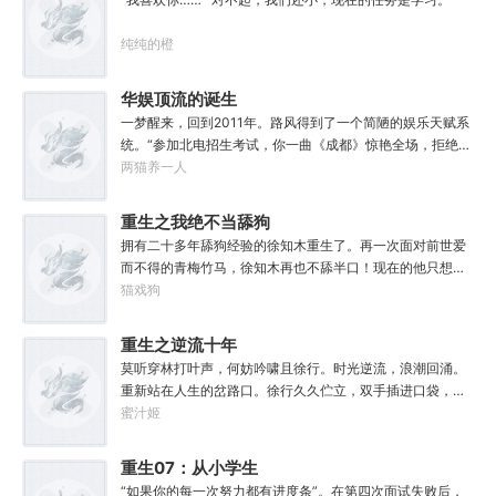
习
纯纯的橙
华娱顶流的诞生
一梦醒来，回到2011年。路风得到了一个简陋的娱乐天赋系
统。“参加北电招生考试，你一曲《成都》惊艳全场，拒绝蜜
姐邀请，发疯苦学备战高考，以专业第一名入学，恭喜你，
两猫养一人
获得了【娜扎的非凡颜值】”“参加《绣春刀》试镜，你为梦
想窒息，带资进组，截胡男一号，与狮姐疯狂炒CP，成功登
重生之我绝不当舔狗
顶周票房冠军，恭喜你，获得了【张震的卓越气质】”……什
拥有二十多年舔狗经验的徐知木重生了。再一次面对前世爱
么是顶流？永争第一，绝不服输！强大的人气，恐怖的票
而不得的青梅竹马，徐知木再也不舔半口！现在的他只想赚
房，无敌的收视率，踏着无数对手铸就威名，颜值与才华并
点钱，去寻找自己真正的宝藏女孩，可是……“知木你最近怎
猫戏狗
存，真实不做作，拥有一个广为流传的爱恨恩怨故事。十年
么都不理我了？”“徐知木，我脚疼你背我回家好不好？”“知
如一日，永不停歇的输出爆款！
木，我的电脑又坏了，你再来帮我修修好不好。”“知木，我
重生之逆流十年
想你了，给我一次机会好不好……”凌晨十二点收到信息的徐
莫听穿林打叶声，何妨吟啸且徐行。时光逆流，浪潮回涌。
知木陷入沉思。姑娘，怎么你成舔狗了？
重新站在人生的岔路口。徐行久久伫立，双手插进口袋，轻
快的吹了声口哨，踏上新的旅途——回首向来萧瑟处，归
蜜汁姬
去，也无风雨也无晴。……重生回十年前，将遗憾都掐
灭。“上辈子的遗憾弥补了，但重来一回，还是会有新的遗憾
重生07：从小学生
产生。”几年后，徐·手游霸主·米狐游天使投资人·微讯创始人·
开始加点
“如果你的每一次努力都有进度条”。在第四次面试失败后，