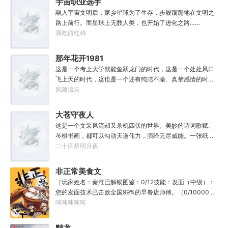
宇宙职业选手
融入宇宙文明后，家乡星球为了生存，步履蹒跚地在文明之
路上前行。而星球上无数人类，也开始了进化之路……
我吃西红柿
那年花开1981
这是一个考上大学就能鱼跃龙门的时代，这是一个处处风口
飞上天的时代，这也是一个还有纯洁不渝、真挚感情的时
代；只不过李野刚刚来到这个时代，却被劝着放弃高考进厂
风随流云
打螺丝；“反正你也考不上，就死了这条心吧！”“我堂堂二本
冲刺型选手会考不上？那岂不是辜负了那么多年体育老师的
大苍守夜人
教导？”
这是一个文采风流却又杀机四伏的世界。美妙的诗词歌赋、
琴棋书画，都可以勾动天道伟力，演绎无尽威能。一张纸可
封万载凶谷，一滴墨可将三千里海域化为永夜。林苏进入这
二十四桥明月夜
方世界，实力不允许他平凡···开词道，写文章，提笔就是他
人毕生难以触摸的天花板，敢与诸子百家圣人争道。精智
非正常美食文
计，察人心，演绎兵法三十六计，弹指间可换一国之君。不
［玩家姓名：秦淮已解锁图鉴：0/12技能：发面（中级）：
知者谓他情种，知他者，言他为真性情。
您的发面技术已击败全国99%的早餐店师傅。（0/10000）
调馅（高级）：您的调馅水平已击败全国100%的早餐店师
吨吨吨吨吨
傅（0/100000）……评价：一个初出茅庐的新手］踏进食堂
的那一刻，美食文主角迎来了他加载成功的系统。秦淮：美
黜龙