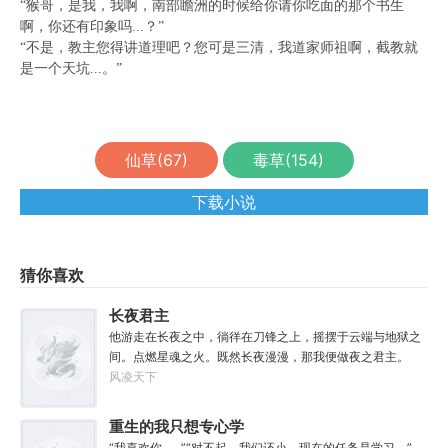
“猴哥，是我，我啊，南部瞻洲的时候给你请你吃面的那个书生
啊，你还有印象吗...？”
“不是，教主您得讲道理吧？您可是三清，我道家师祖啊，截教就
是一个天坑...。”
仙草(
67
)
毒草(
154
)
下载小说
猜你喜欢
长夜君主
他游走在长夜之中，徜徉在刀锋之上，摇摆于云端与地狱之
间。点燃星魂之火。既然长夜漫漫，那我便做夜之君主。
风凌天下
重生的我只想专心学
“我喜欢你……”“对不起，我们还小，现在的任务是学习。”