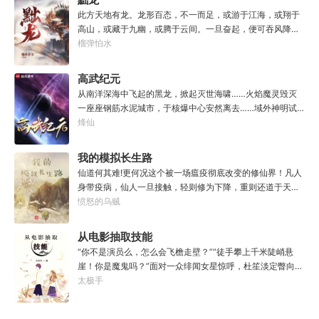
食文，早说呀，这个他熟！后来——秦淮发现这好像不是个
此方天地有龙。龙形百态，不一而足，或游于江海，或翔于
单纯的美食文系统。好像还加了些奇奇怪怪的东西。连带着
高山，或藏于九幽，或腾于云间。一旦奋起，便可吞风降
他看邻居、朋友、客人、员工都不太像人……不过没事。遇
雪，引江划河，落雷喷火，分山避海。此处人间也有龙。人
榴弹怕水
事不决，先吃一口！.游戏说明：1.本游戏自由度极高，请玩
中之龙，胸怀大志，腹有良谋，有包藏宇宙之机，吞吐天地
家自行探索。2.本游戏不会干预玩家的任何选择，请玩家努
之志。一时机发，便可翻云覆雨，决势分野，定鼎问道，证
高武纪元
力解锁图鉴。3.一切解释归游戏所有。
位成龙。作为一个迷路的穿越者，张行一开始也想成龙，但
从南洋深海中飞起的黑龙，掀起灭世海啸……火焰魔灵毁灭
后来，他发现这个行当卷的太厉害了，就决定改行，去黜落
一座座钢筋水泥城市，于核爆中心安然离去……域外神明试
群龙。所谓行尽天下路，使天地处处通，黜遍天下龙，使世
图统治整片星海……这是人类科技高度发达的未来世界。也
烽仙
间人人可为龙。
是掀起生命进化狂潮的高武纪元。即将高考的武道学生李
源，心怀能观想星海的奇异神宫，在这个世界艰难前行。多
我的模拟长生路
年以后。“我现在的飞行速度是122682米/每秒，力量爆发
仙道何其难!更何况这个被一场瘟疫彻底改变的修仙界！凡人
是……”李源在距蓝星表层约180公里的大气层中极速飞行，
身带疫病，仙人一旦接触，轻则修为下降，重则还道于天，
冰冷眸子盯着昏暗虚空尽头那条形似神话传说中神龙的庞然
于是仙凡永隔；仙法不可同修，整个修仙界成为了一个巨大
愤怒的乌贼
大物：“你，应该是所有入侵半神生命体中最强的一个
的黑暗森林；……李凡穿越而来，虽有雄心万丈，却只能于
了。”“只可惜，现在的我，可以称之为……武神！”
凡尘中打滚，蹉跎一生。好在临终之时终于觉醒异宝，能够
从电影抽取技能
化真为假，将真实的人生转为黄粱一梦，重回刚穿越之时！
“你不是演员么，怎么会飞檐走壁？”“徒手攀上千米陡峭悬
于是，李凡开始了他的漫漫长生路！第二世，李凡历时五十
崖！你是魔鬼吗？”面对一众绯闻女星惊呼，杜笙淡定瞥向从
载终权倾天下，但却遍寻世间而不见仙踪。只在人生的末尾
影片中获得的绝技：【龙象般若功（紫）：十龙十象之力，
太极手
得见仙人痕迹。第三世，李凡殚精竭虑、百般谋划，却终抵
般若金身，金刚不坏！】“我这十层功力显化，金光如丈，体
不过仙人一剑！第四世…………我，李凡，一介凡人，百世不
质強一点很合理吧？”《天龙》、《无间道》、《倚天》、
悔，但求长生！