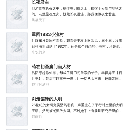
长夜君主
他游走在长夜之中，徜徉在刀锋之上，摇摆于云端与地狱之
间。点燃星魂之火。既然长夜漫漫，那我便做夜之君主。
风凌天下
重回1982小渔村
叶耀东只是睡不着觉，想着去甲板上吹吹风，尿个尿，没想
到掉海里回到了1982年。还是那个熟悉的小渔村，只是他已
经不是年轻时候的他了。混账了半辈子，这回他想好好来过
米饭的米
的，只是怎么一个个都不相信呢……上辈子没出息，这辈子
他也没什么大理想大志向，只想挽回遗憾，跟老婆好好过日
苟在初圣魔门当人材
子，一家子平安喜乐就好。
吕阳穿越修仙界，却成了魔门初圣宗的弟子。幸得异宝【百
世书】，死后可以重开一世，让一切从头再来，还能带回前
世的宝物，修为，寿命，甚至觉醒特殊的天赋。奈何次数有
鹤守月满池
限，并非真的不死不灭。眼见修仙界乱世将至，吕阳原本决
定先在魔门苟住，一世世苦修，不成仙不出山，奈何魔门凶
剑走偏锋的大明
险异常，遍地都是人材。第一世，吕阳惨遭师姐暗算。第二
26世纪的女研究员潘筠啪叽一声重生在了平行时空里的大明
世，好不容易反杀师姐，又遭师兄毒手。第三世，第四
王朝。父兄被冤流放大同。不过她手上有前世研究所里的镇
世……直到百世之后，再回首，吕阳才发现自己已经成为了
馆神器——灵境！为救家人，潘筠化身道观小道士，仗剑提
郁雨竹
一代魔道巨擘，初圣宗里最畜生的那一个。“魔门个个都是人
猫走大明。潘小黑：天杀的潘筠，老子诅咒你一辈子考不上
材，说话又好听。”“我超喜欢这里的！”
度牒。潘筠大剑拍上去：闭嘴，信不信扣你鱼仔。