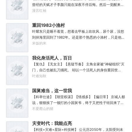
互联网幕后新晋大佬·行，低头看着自己的左手和右手，却不
曾经的天赋才子李颜只能在深夜不停后悔。然后一觉醒来穿
知道该如何做抉择。
越回了小学时代。好消息：上天给了他弥补遗憾的机会。坏
漫言红袖
消息：也让他各项能力全方位回到小学生水平。好消息：附
赠了一个加点系统。坏消息：没有系统说明也没有任务。李
重回1982小渔村
颜记得自己穿越了，却只能接触某人某事时回忆起相关记
叶耀东只是睡不着觉，想着去甲板上吹吹风，尿个尿，没想
忆，甚至要毫无头绪地摸清加点系统规则。但无所谓，这
到掉海里回到了1982年。还是那个熟悉的小渔村，只是他已
个“全能加点”系统主打一个练就有效，你付出的每一滴汗水
经不是年轻时候的他了。混账了半辈子，这回他想好好来过
米饭的米
都将得到回报。人生重来一遭，弥补遗憾算甚？系统驱动着
的，只是怎么一个个都不相信呢……上辈子没出息，这辈子
李颜体验世间的一切，他无法想象这辈子会变得何等灿烂辉
他也没什么大理想大志向，只想挽回遗憾，跟老婆好好过日
我化身活死人，百日
煌。“没有什么能阻止我站在人类之巅了！”
子，一家子平安喜乐就好。
复仇杀疯了
【复仇】【无女主】【悬疑节奏】 主角全家被“神秘组织”灭
门，自己也被乱刀捅死。 却以一个活死人的身份重回世
上。 他不怕痛，不怕冷，不需要呼吸，不需要进食……只剩
叶难知秋
下复仇。 他要用最残酷的方式，把仇人们都送去地狱。 倒计
时100天，身体一点点腐朽。 每解决一个仇人，墙上多一个
国舅难当，这一世我
血数字。
只想躺平
【科举仕途】【朝堂权谋】【情感多】【偏日常】 京城人都
说，狠狠挨了一顿打的小国舅爷，终于又把性子转回来了，
还考了个探花郎。 可没人知道，他不仅两世为人，更经历了
不爱爬山的猪
一场神奇的时空际遇，见证过千年后的盛世文明。 江琰始终
没有理解，上辈子自己怎么就失了神智，蠢到谋害自己的亲
灾变时代：我能点亮
外甥...
科技树
【科技+灾难+星际+科技树】 公元历2050年，太阳受到未