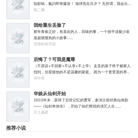
知影响，氦闪即将爆发！ 地球危在旦夕？ 无所谓，我会出
手！ 三体星系，比邻星文明即将入侵？ 无所谓，我会出
陈二懒
手！ 黑暗宇宙，高等文明纷争四起？ 无所谓，我会出
手！ …… 从可控核聚变开始，主角吕永昌开启人类文明星际
我给重生丢脸了
时代！
那年青春正好，有喜欢的人，回味的事，一个很平淡极少装
逼超级慢热的小故事……
无情的吞币器
后悔了？可我是魔尊
夺舍重生啊！
（不原谅+不回家+不认亲+不上学） 走丢的孩子终于被家人
找到，但迎接他的不是温馨的家庭。 因为一个更受宠的养子
代替了他。 处处被刁难，忍受不了无尽偏见的他结束了自己
词中意
的性命。 临死之际，魔尊秦长生夺舍了他的躯体，接管了他
的人生。 家人？何为家人？ 提供负面情绪供我修炼，亦或者
华娱从仙剑开始
万魂幡里一聚吧！ 秦长生直接脱离家族，利用魔道手段疯狂
2003年末，获得了后世记忆的曹军，参演古装经典仙侠剧
提升实力。 同时发现这养子竟是私生子。
——《仙剑奇侠传》，开始了灿烂辉煌的演艺人生……
月上孤橙
推荐小说