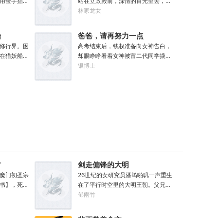
用金手指放
站在立政殿前，深情的目光望去，满
烦人了，统统
鲜活，一瞬间，哥布林仿佛活了过
完成人生进
眼都是对幼子册封皇后仪式的期待。
林家龙女
什么，我只想
来。还未等雷恩多想，他忽然感到全
猎人、私酒
踏入立政殿的那一刻，李二彻底破防
奇是个优秀的
身肌肉似乎紧实了一些，同时，小
头、城市老
了。“稚奴！你咋和媚娘在一
每次想和他
腹......“这.......”当他有些茫然，眼角余
始
爸爸，请再努力一点
.辽阔苍茫的西
起？！”……………………得到系统的李
塔拉辛：我
光瞥过属性栏时：【姓名：雷恩】
修行界。困
高考结束后，钱权准备向女神告白，
神只有一个
清，收获了一个系统的任务。只要他
敲成一个个
【职业：农夫】【加持血脉：普通哥
在猎妖船上
却眼睁睁看着女神被富二代同学撬
从西部开始
能够带着大唐二十个平行位面完成“世
来说，物理
布林血脉】【血脉天赋：高速繁殖lv
【海员】经
走。这时，他觉醒了“虎父无犬子”系
银博士
、进化的故
界上只有一个大唐”的成就，便可以立
那混蛋造了
2......灵巧lv1.......】【力量：5】【敏
一怔。“我
统。【叮，系统检测到你父亲获得30
成为世界之
地成仙。李清表示，成仙都是次要
。纳垢：他
捷：5（+1）】【体质：5】【智力：
员工作，就能
00元奖金，奖励你30000元！】
英雄主义，
的，我首先想看乐子。这是一个带着
洗得白白净
7】【感知：5】【魅力：5】......于
业等级与属
【叮，系统检测到你父亲在练咏春，
李世民暴打后世昏君的故事
欲绝。奸
是，他看向那些强大或变异怪物的眼
群岛修行界
奖励你宗师级咏春！】【叮，系统检
一部分，但
神，并没有寻常冒险者的惊恐、畏
一条与众不
测到你父亲在学校篮球赛中投入绝杀
。色孽：其
惧，而是满满的期待和希冀......请问，
忌海域，搜罗
球，奖励你职业级篮球技能！】……
但我不敢告
哪里有巨龙啊？那个.......邪神算不算
，轰破仙朝
啊这？爸爸，请再努力一点，卷娃不
：前面忘了，
怪物？
他的船，成
如卷自己呀！
空间燃烧
恐怖的禁
深处有邪
材
剑走偏锋的大明
了几个钓鱼认
魔门初圣宗
26世纪的女研究员潘筠啪叽一声重生
这待了几万
书】，死后
在了平行时空里的大明王朝。父兄被
！”苏夜如是
头再来，还
冤流放大同。不过她手上有前世研究
郁雨竹
，寿命，甚
所里的镇馆神器——灵境！为救家
次数有限，
人，潘筠化身道观小道士，仗剑提猫