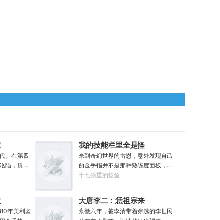
家
我的技能栏里全是怪
代。在第四
物招
来到奇幻世界的雷恩，意外发现自己
沦陷，贯穿
的金手指并不是那种熟练度面板，而
，黑暗绝望
是一个可以击杀怪物，收集对方血脉
十七磅重的鲶鱼
命运似乎已
的金手指。.......原本的黑白遗像，突
怖战争中走
然间变成了彩色，哥布林图标顿时就
放
大唐李二：恁祖宗来
在玩虚拟现
栩栩如生起来。无论是满嘴的尖牙，
80年美利坚
了！
永徽六年，被李清带着穿越的李世民
到这个世
还是那几欲滴落的口水，都是那么的