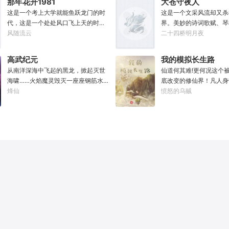
那年花开1981
大苍守夜人
只是怎么一个个都不相信呢……上辈
并非真的不死不灭。眼见
这是一个考上大学就能鱼跃龙门的时
这是一个文采风流却又杀
子没出息，这辈子他也没什么大理想
将至，吕阳原本决定先在
代，这是一个处处风口飞上天的时
界。美妙的诗词歌赋、琴
大志向，只想挽回遗憾，跟老婆好好
一世世苦修，不成仙不出
代，这也是一个还有纯洁不渝、真挚
风随流云
可以勾动天道伟力，演绎
二十四桥明月夜
过日子，一家子平安喜乐就好。
门凶险异常，遍地都是人
感情的时代；只不过李野刚刚来到这
一张纸可封万载凶谷，一
世，吕阳惨遭师姐暗算。
个时代，却被劝着放弃高考进厂打螺
千里海域化为永夜。林苏
不容易反杀师姐，又遭师
高武纪元
我的模拟长生路
丝；“反正你也考不上，就死了这条心
界，实力不允许他平凡··
三世，第四世……直到百
从南洋深海中飞起的黑龙，掀起灭世
仙道何其难!更何况这个
吧！”“我堂堂二本冲刺型选手会考不
文章，提笔就是他人毕生
回首，吕阳才发现自己已
海啸……火焰魔灵毁灭一座座钢筋水
底改变的修仙界！凡人身
上？那岂不是辜负了那么多年体育老
天花板，敢与诸子百家圣
代魔道巨擘，初圣宗里最
泥城市，于核爆中心安然离去……域
烽仙
人一旦接触，轻则修为下
愤怒的乌贼
师的教导？”
智计，察人心，演绎兵法
个。“魔门个个都是人材
外神明试图统治整片星海……这是人
道于天，于是仙凡永隔；
弹指间可换一国之君。不
听。”“我超喜欢这里的！
类科技高度发达的未来世界。也是掀
修，整个修仙界成为了一
种，知他者，言他为真性
起生命进化狂潮的高武纪元。即将高
暗森林；……李凡穿越而
考的武道学生李源，心怀能观想星海
心万丈，却只能于凡尘中
的奇异神宫，在这个世界艰难前行。
一生。好在临终之时终于
多年以后。“我现在的飞行速度是122
能够化真为假，将真实的
682米/每秒，力量爆发是……”李源在
粱一梦，重回刚穿越之时
距蓝星表层约180公里的大气层中极
凡开始了他的漫漫长生路
速飞行，冰冷眸子盯着昏暗虚空尽头
李凡历时五十载终权倾天
那条形似神话传说中神龙的庞然大
寻世间而不见仙踪。只在
物：“你，应该是所有入侵半神生命体
得见仙人痕迹。第三世，
中最强的一个了。”“只可惜，现在的
虑、百般谋划，却终抵不
我，可以称之为……武神！”
剑！第四世…………我，