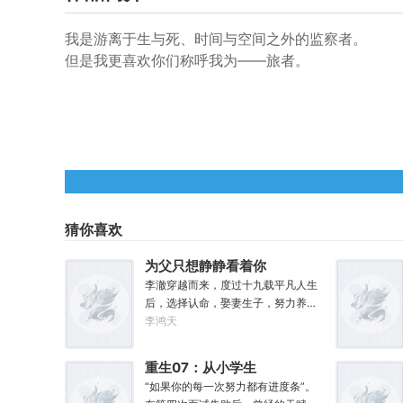
我是游离于生与死、时间与空间之外的监察者。
但是我更喜欢你们称呼我为——旅者。
猜你喜欢
为父只想静静看着你
长生
李澈穿越而来，度过十九载平凡人生
后，选择认命，娶妻生子，努力养家
糊口。可当女儿出生的刹那……父凭
李鸿天
女贵，人生不再平凡。……女儿平安
出生，你获得道果【仙工】女儿一
重生07：从小学生
岁，平平安安，你获得道果【龙象金
开始加点
“如果你的每一次努力都有进度条”。
刚】女儿两岁，无病无灾，获得道果