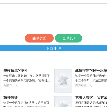
仙草(
10
)
毒草(
5
)
下载小说
华娱顶流的诞生
战锤宇宙的唯一玩
一梦醒来，回到2011年。路风得到了
这是一个黑暗且绝望的时
一个简陋的娱乐天赋系统。“参加北电
十二个千年，卡迪亚要塞
招生考试，你一曲《成都》惊艳全
两猫养一人
银河的大裂隙撕裂了帝国
努力爆更日万
场，拒绝蜜姐邀请，发疯苦学备战高
的终焉时代降临。人类的
考，以专业第一名入学，恭喜你，获
被注定，要在无休止的恐
萌神信徒
荒野大镖客：我有
得了【娜扎的非凡颜值】”“参加《绣
向灭亡。直到误以为自己
这是一个信仰诸神的世界，这里有百
生进度条
雇佣兵张天远穿越成为18
春刀》试镜，你为梦想窒息，带资进
实游戏的达奇，冒失的来