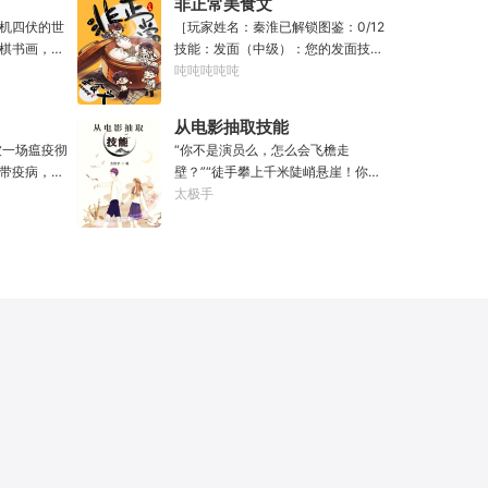
非正常美食文
修仙界乱世
走大明。潘小黑：天杀的潘筠，老子
机四伏的世
［玩家姓名：秦淮已解锁图鉴：0/12
魔门苟住，
诅咒你一辈子考不上度牒。潘筠大剑
棋书画，都
技能：发面（中级）：您的发面技术
山，奈何魔
拍上去：闭嘴，信不信扣你鱼仔。
无尽威能。
已击败全国99%的早餐店师傅。（0/1
吨吨吨吨吨
材。第一
滴墨可将三
0000）调馅（高级）：您的调馅水
第二世，好
进入这方世
平已击败全国100%的早餐店师傅
兄毒手。第
从电影抽取技能
·开词道，写
（0/100000）……评价：一个初出茅
世之后，再
被一场瘟疫彻
“你不是演员么，怎么会飞檐走
难以触摸的
庐的新手］踏进食堂的那一刻，美食
经成为了一
带疫病，仙
壁？”“徒手攀上千米陡峭悬崖！你是
人争道。精
文主角迎来了他加载成功的系统。秦
畜生的那一
降，重则还
魔鬼吗？”面对一众绯闻女星惊呼，杜
太极手
三十六计，
淮：美食文，早说呀，这个他熟！后
，说话又好
仙法不可同
笙淡定瞥向从影片中获得的绝技：
知者谓他情
来——秦淮发现这好像不是个单纯的
”
个巨大的黑
【龙象般若功（紫）：十龙十象之
情。
美食文系统。好像还加了些奇奇怪怪
来，虽有雄
力，般若金身，金刚不坏！】“我这十
的东西。连带着他看邻居、朋友、客
打滚，蹉跎
层功力显化，金光如丈，体质強一点
人、员工都不太像人……不过没事。
觉醒异宝，
很合理吧？”《天龙》、《无间道》、
遇事不决，先吃一口！.游戏说明：1.
人生转为黄
《倚天》、《功夫》、《疾速追杀》
本游戏自由度极高，请玩家自行探
！于是，李
……
索。2.本游戏不会干预玩家的任何选
！第二世，
择，请玩家努力解锁图鉴。3.一切解
下，但却遍
释归游戏所有。
人生的末尾
李凡殚精竭
过仙人一
李凡，一介凡