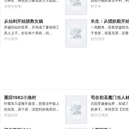
万神灵，神灵的力量涉及方方面面。
西部小镇的警员亨利，利
组，截胡男一号，与狮姐疯狂炒CP，
界。“剧情对话什么的最
一个《地下城与勇士》的圣职者玩
突然光和热
生进度条不断提升自己，
钟文华
成功登顶周票房冠军，恭喜你，获得
跳过。”“我不想知道为
家，带着圣职者的技能来到了这个世
度——警员、警长、赏金
了【张震的卓越气质】”……什么是顶
大开杀戒。”基里曼：达
界，随后他创建了一个教会，萌神
寡头、矿业巨头、石油巨
流？永争第一，绝不服输！强大的人
战士，就是不爱听人话，
从仙剑开始拯救女娲
长生：从猎妖船开
教。
板、军工巨头、国王.....
气，恐怖的票房，无敌的收视率，踏
说些什么，他都要跳过。
穿越到仙剑世界，开局成了夏侯韬工
肝经验
一觉醒来，苏夜穿越群岛
部有很多神枪手，但是枪
着无数对手铸就威名，颜值与才华并
很好奇，他是怎么把恒星
具人义子。好在有个系统，但
于资质，筑基无望，还要
——亨利！这是主角亨利
存，真实不做作，拥有一个广为流传
方块的。钛族：对那家伙
是……“谢大哥，我让外公教你七决剑
浮云奔浪
服役十年！【处理渔获，
妖言惑仲
战斗、探险、冒险、修炼
的爱恨恩怨故事。十年如一日，永不
学已经不存在了。恐虐：
气和斩龙诀吧！”“谢大哥，江湖危
验值+1】嗯？苏夜的眼神
事，顺便结识天下美女，
停歇的输出爆款！
根大柱子，说要用来撅我
险，这把磐龙剑你拿着用。”“谢大
超，有挂！”只要进行船
主。通篇都是主角的个人
把我的孩子抓了，把他们
哥……”看了眼啥都没有的系统，谢云
获取【经验值】，提升职
不是群像，不喜勿入
净的，这种羞辱让我悲愤
书悟了——女娲娘娘，我不想努力
性。依靠【面板】，结合
奇：一切变化都是命运的
了！
的灵船体系。苏夜走出了
命运被那个混蛋给打碎了
同的‘舰修’之路！探索禁
实达奇已经被我腐化了，
四海奇珍！打造超级战舰
诉他。………………达奇
国门！不知不觉。苏夜和
后面也忘了，总之，让亚
为了这浩瀚汪洋之中，最
吧。帝皇：支持，666。
忌！……“什么？禁忌海
重回1982小渔村
苟在初圣魔门当人
神？”“不可能！”“我问
叶耀东只是睡不着觉，想着去甲板上
吕阳穿越修仙界，却成了
识的当地朋友，祂们都在
吹吹风，尿个尿，没想到掉海里回到
的弟子。幸得异宝【百世
年了，也没见过什么邪神
了1982年。还是那个熟悉的小渔村，
米饭的米
可以重开一世，让一切从
鹤守月满池
说。
只是他已经不是年轻时候的他了。混
能带回前世的宝物，修为
账了半辈子，这回他想好好来过的，
至觉醒特殊的天赋。奈何