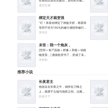
在第四次面试失败后，曾经的天赋才
【无垢心】女儿三岁，活泼机灵，获
子李颜只能在深夜不停后悔。然后一
漫言红袖
得道果【棋圣】女儿四岁、五岁、六
觉醒来穿越回了小学时代。好消息：
岁…………李澈发现，女儿每长大一
上天给了他弥补遗憾的机会。坏消
岁，他便可凝聚出一颗道果，加持己
绑定天才就变强
息：也让他各项能力全方位回到小学
身。从此以后，李澈有了一个朴实无
“叮！恭喜你绑定了神族天骄，将获得
生水平。好消息：附赠了一个加点系
华的愿望。一岁一道果，默默守长
等同于对方150%的修行感悟和修行速
统。坏消息：没有系统说明也没有任
生。为父只想……从老婆孩子热炕头
度！”“与绑定对象产生修行相关事
李鸿天
务。李颜记得自己穿越了，却只能接
开始，心平气和的守护女儿长生不
宜，可获得额外奖励。”“祝您修行愉
触某人某事时回忆起相关记忆，甚至
死。默默凝聚道果亿亿万。至此修行
快！”……蓦然回首，发现。你，无敌
要毫无头绪地摸清加点系统规则。但
末世：我一个炮灰，
炼神，无敌天地间。
了。
无所谓，这个“全能加点”系统主打一
坏一点怎么了
[空间＋丧尸晶核＋群像＋异能＋动植
个练就有效，你付出的每一滴汗水都
物变异。] 鹿南歌穿书了，穿成了末世
将得到回报。人生重来一遭，弥补遗
文里的炮灰——男配早死的妹妹！原
木枳枳
憾算甚？系统驱动着李颜体验世间的
书中，鹿南歌之所以有名字，仅仅是
一切，他无法想象这辈子会变得何等
因为男配会时常拿出全家福思念家
推荐小说
灿烂辉煌。“没有什么能阻止我站在人
人。 男主偶然看到照片，顺口问了一
类之巅了！”
句，还夸赞了她。
长夜君主
他游走在长夜之中，徜徉在刀锋之
上，摇摆于云端与地狱之间。点燃星
魂之火。既然长夜漫漫，那我便做夜
风凌天下
之君主。