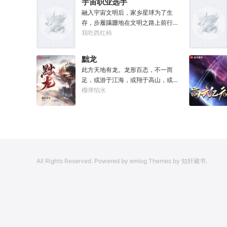
宇宙职业选手
融入宇宙文明后，家乡星球为了生
存，步履蹒跚地在文明之路上前行。
而星球上无数人类，也开始了进化之
我吃西红柿
路……
黜龙
此方天地有龙。龙形百态，不一而
足，或游于江海，或翔于高山，或藏
于九幽，或腾于云间。一旦奋起，便
榴弹怕水
可吞风降雪，引江划河，落雷喷火，
分山避海。此处人间也有龙。人中之
龙，胸怀大志，腹有良谋，有包藏宇
宙之机，吞吐天地之志。一时机发，
便可翻云覆雨，决势分野，定鼎问
道，证位成龙。作为一个迷路的穿越
All Rights Reserved. Powered by emlog Themes by 知轩藏书.
者，张行一开始也想成龙，但后来，
他发现这个行当卷的太厉害了，就决
定改行，去黜落群龙。所谓行尽天下
路，使天地处处通，黜遍天下龙，使
世间人人可为龙。