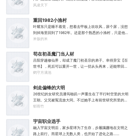
风凌天下
重回1982小渔村
叶耀东只是睡不着觉，想着去甲板上吹吹风，尿个尿，没想
到掉海里回到了1982年。还是那个熟悉的小渔村，只是他已
经不是年轻时候的他了。混账了半辈子，这回他想好好来过
米饭的米
的，只是怎么一个个都不相信呢……上辈子没出息，这辈子
他也没什么大理想大志向，只想挽回遗憾，跟老婆好好过日
苟在初圣魔门当人材
子，一家子平安喜乐就好。
吕阳穿越修仙界，却成了魔门初圣宗的弟子。幸得异宝【百
世书】，死后可以重开一世，让一切从头再来，还能带回前
世的宝物，修为，寿命，甚至觉醒特殊的天赋。奈何次数有
鹤守月满池
限，并非真的不死不灭。眼见修仙界乱世将至，吕阳原本决
定先在魔门苟住，一世世苦修，不成仙不出山，奈何魔门凶
剑走偏锋的大明
险异常，遍地都是人材。第一世，吕阳惨遭师姐暗算。第二
26世纪的女研究员潘筠啪叽一声重生在了平行时空里的大明
世，好不容易反杀师姐，又遭师兄毒手。第三世，第四
王朝。父兄被冤流放大同。不过她手上有前世研究所里的镇
世……直到百世之后，再回首，吕阳才发现自己已经成为了
馆神器——灵境！为救家人，潘筠化身道观小道士，仗剑提
郁雨竹
一代魔道巨擘，初圣宗里最畜生的那一个。“魔门个个都是人
猫走大明。潘小黑：天杀的潘筠，老子诅咒你一辈子考不上
材，说话又好听。”“我超喜欢这里的！”
度牒。潘筠大剑拍上去：闭嘴，信不信扣你鱼仔。
宇宙职业选手
融入宇宙文明后，家乡星球为了生存，步履蹒跚地在文明之
路上前行。而星球上无数人类，也开始了进化之路……