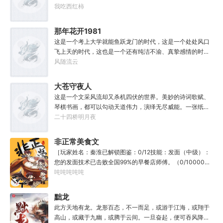
我吃西红柿
那年花开1981
这是一个考上大学就能鱼跃龙门的时代，这是一个处处风口
飞上天的时代，这也是一个还有纯洁不渝、真挚感情的时
代；只不过李野刚刚来到这个时代，却被劝着放弃高考进厂
风随流云
打螺丝；“反正你也考不上，就死了这条心吧！”“我堂堂二本
冲刺型选手会考不上？那岂不是辜负了那么多年体育老师的
大苍守夜人
教导？”
这是一个文采风流却又杀机四伏的世界。美妙的诗词歌赋、
琴棋书画，都可以勾动天道伟力，演绎无尽威能。一张纸可
封万载凶谷，一滴墨可将三千里海域化为永夜。林苏进入这
二十四桥明月夜
方世界，实力不允许他平凡···开词道，写文章，提笔就是他
人毕生难以触摸的天花板，敢与诸子百家圣人争道。精智
非正常美食文
计，察人心，演绎兵法三十六计，弹指间可换一国之君。不
［玩家姓名：秦淮已解锁图鉴：0/12技能：发面（中级）：
知者谓他情种，知他者，言他为真性情。
您的发面技术已击败全国99%的早餐店师傅。（0/10000）
调馅（高级）：您的调馅水平已击败全国100%的早餐店师
吨吨吨吨吨
傅（0/100000）……评价：一个初出茅庐的新手］踏进食堂
的那一刻，美食文主角迎来了他加载成功的系统。秦淮：美
黜龙
食文，早说呀，这个他熟！后来——秦淮发现这好像不是个
此方天地有龙。龙形百态，不一而足，或游于江海，或翔于
单纯的美食文系统。好像还加了些奇奇怪怪的东西。连带着
高山，或藏于九幽，或腾于云间。一旦奋起，便可吞风降
他看邻居、朋友、客人、员工都不太像人……不过没事。遇