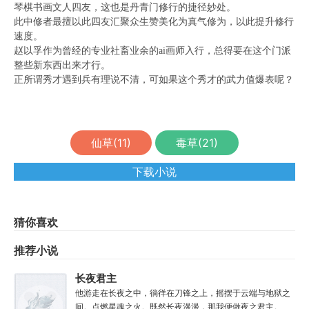
琴棋书画文人四友，这也是丹青门修行的捷径妙处。
此中修者最擅以此四友汇聚众生赞美化为真气修为，以此提升修行
速度。
赵以孚作为曾经的专业社畜业余的ai画师入行，总得要在这个门派
整些新东西出来才行。
正所谓秀才遇到兵有理说不清，可如果这个秀才的武力值爆表呢？
仙草(
11
)
毒草(
21
)
下载小说
猜你喜欢
推荐小说
长夜君主
他游走在长夜之中，徜徉在刀锋之上，摇摆于云端与地狱之
间。点燃星魂之火。既然长夜漫漫，那我便做夜之君主。