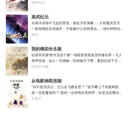
雪，引江划河，落雷喷火，分山避海。此处人间也有龙。人
榴弹怕水
事不决，先吃一口！.游戏说明：1.本游戏自由度极高，请玩
中之龙，胸怀大志，腹有良谋，有包藏宇宙之机，吞吐天地
家自行探索。2.本游戏不会干预玩家的任何选择，请玩家努
之志。一时机发，便可翻云覆雨，决势分野，定鼎问道，证
高武纪元
力解锁图鉴。3.一切解释归游戏所有。
位成龙。作为一个迷路的穿越者，张行一开始也想成龙，但
从南洋深海中飞起的黑龙，掀起灭世海啸……火焰魔灵毁灭
后来，他发现这个行当卷的太厉害了，就决定改行，去黜落
一座座钢筋水泥城市，于核爆中心安然离去……域外神明试
群龙。所谓行尽天下路，使天地处处通，黜遍天下龙，使世
图统治整片星海……这是人类科技高度发达的未来世界。也
烽仙
间人人可为龙。
是掀起生命进化狂潮的高武纪元。即将高考的武道学生李
源，心怀能观想星海的奇异神宫，在这个世界艰难前行。多
我的模拟长生路
年以后。“我现在的飞行速度是122682米/每秒，力量爆发
仙道何其难!更何况这个被一场瘟疫彻底改变的修仙界！凡人
是……”李源在距蓝星表层约180公里的大气层中极速飞行，
身带疫病，仙人一旦接触，轻则修为下降，重则还道于天，
冰冷眸子盯着昏暗虚空尽头那条形似神话传说中神龙的庞然
于是仙凡永隔；仙法不可同修，整个修仙界成为了一个巨大
愤怒的乌贼
大物：“你，应该是所有入侵半神生命体中最强的一个
的黑暗森林；……李凡穿越而来，虽有雄心万丈，却只能于
了。”“只可惜，现在的我，可以称之为……武神！”
凡尘中打滚，蹉跎一生。好在临终之时终于觉醒异宝，能够
从电影抽取技能
化真为假，将真实的人生转为黄粱一梦，重回刚穿越之时！
“你不是演员么，怎么会飞檐走壁？”“徒手攀上千米陡峭悬
于是，李凡开始了他的漫漫长生路！第二世，李凡历时五十
崖！你是魔鬼吗？”面对一众绯闻女星惊呼，杜笙淡定瞥向从
载终权倾天下，但却遍寻世间而不见仙踪。只在人生的末尾
影片中获得的绝技：【龙象般若功（紫）：十龙十象之力，
太极手
得见仙人痕迹。第三世，李凡殚精竭虑、百般谋划，却终抵
般若金身，金刚不坏！】“我这十层功力显化，金光如丈，体
不过仙人一剑！第四世…………我，李凡，一介凡人，百世不
质強一点很合理吧？”《天龙》、《无间道》、《倚天》、
悔，但求长生！
《功夫》、《疾速追杀》……