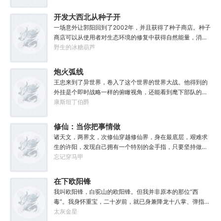
方案了。
开发大西北从种子开
始
一场意外让郭阳回到了2002年，并且获得了种子商店。种子
商店可以从使用者对生态环境的修复中获得自然能量，消耗
自然能量便可以购买和定制各种各样的种子。从此以后：戈
野生的冰糖葫芦
壁开荒，沙漠变绿洲；盐碱地改造，科研育种；连绵的农
场，轰隆的机械……一个国际农业巨头从西北地区急速崛
炮火弧线
起。
王忠来到了异世界，卷入了这个世界的世界大战。他得到的
外挂是个即时战略一样的俯瞰视角，还能看到麾下部队的视
野！于是他果断开始微操：“机枪阵地左移五厘米！反坦克炮
康斯坦丁伯爵
放在右边的树林里！”就这样三年过去了，王忠看看手里的元
帅权杖，再看看皇帝钦差背后的双头鹰旗。“在我的故乡有句
修仙：当你把事情做
老话，‘王侯将相宁有种乎’，钦差大人，你可知道啊？”
到极致
诸天文，两界文，次修仙穿越修仙界，身在最底层，艰难求
生的许阳，发现自己拥有一个特别的金手指，只要坚持做一
件事情，就能获得化腐朽为神奇的力量。吃饭：固本培元，
忘记穿马甲
强身健体，延年益寿……睡觉：养生蓄锐，龙精虎猛，长春
不老……呼吸：龟息吐纳，心血如潮，气动山河……走路：日
在下欧阳锋
行千里，缩地成寸，担山赶月……无论凡俗种种，还是修真
我叫欧阳锋，白驼山的欧阳锋。但我并非原本的那位“西
百艺，只要持之以恒，就能极尽升华。凭此，许阳从一个小
毒”。我身怀重宝，二十岁前，就已身兼降龙十八掌、弹指神
小的渔夫开始，成为史上最强的十里坡剑神！
通、龙象般若功等诸多绝学。我甚至还结识了几个异界“网
太灰金星