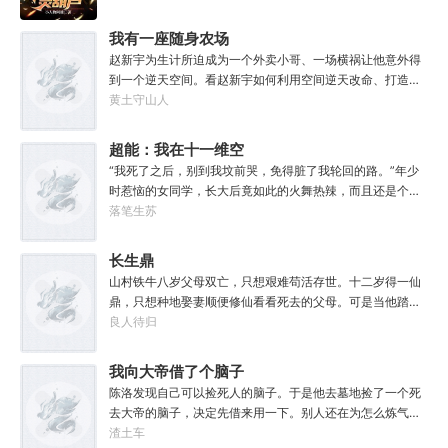
芦无尽的灵泉水，刘小天开始在家乡发展养殖，种植业。
咦！一不小心，就变成乡村创业小能手，不仅拥有了财富，
我有一座随身农场
还俘获了美人的芳心。从此，引领着村民们走上致富的道
赵新宇为生计所迫成为一个外卖小哥、一场横祸让他意外得
路！
到一个逆天空间。看赵新宇如何利用空间逆天改命、打造出
不一样的农业帝国，创造出一段不一样的精彩人生。
黄土守山人
超能：我在十一维空
间轮回
“我死了之后，别到我坟前哭，免得脏了我轮回的路。”年少
时惹恼的女同学，长大后竟如此的火舞热辣，而且还是个异
能高手，可谓是仙姿佚貌，秀色可餐！追着美人儿加入神秘
落笔生苏
组织的萧易寒，在破阶晋境的过程中，惊然发现被人类世界
所遗忘的恐怖的真相！！宇宙中，光是通过什么动力以及介
长生鼎
质传递的？时间的本质又是什么？宇宙大爆炸的扩张到底有
山村铁牛八岁父母双亡，只想艰难苟活存世。十二岁得一仙
没有边界？十维之后又是什么样的存在？牧夫空洞、暗物
鼎，只想种地娶妻顺便修仙看看死去的父母。可是当他踏入
质、希格斯粒子、反物质湮灭、靴子空间、银心黑洞、巨引
长生桥时，长生之路再也不能停下。一朝修仙三千年，回首
良人待归
源……这一切，又跟神秘力量有什么关系？风流养意的书生
已是万年身！
说：“世界的秘密，可能就藏在知识海洋的其中一角，而你却
我向大帝借了个脑子
徜徉其中，不经意错过了那一页。”悬壶济世的医生说：“医
者，是暗夜里的提灯者。寒冬之下，提灯者若在坚持，那这
陈洛发现自己可以捡死人的脑子。于是他去墓地捡了一个死
个世界便还有的救！”
去大帝的脑子，决定先借来用一下。别人还在为怎么炼气烦
恼，如何筑基成功的。陈洛已经开始考虑大乘的第九十九套
渣土车