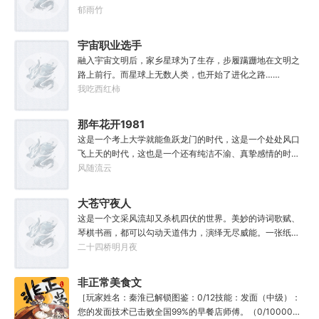
世……直到百世之后，再回首，吕阳才发现自己已经成为了
馆神器——灵境！为救家人，潘筠化身道观小道士，仗剑提
郁雨竹
一代魔道巨擘，初圣宗里最畜生的那一个。“魔门个个都是人
猫走大明。潘小黑：天杀的潘筠，老子诅咒你一辈子考不上
材，说话又好听。”“我超喜欢这里的！”
度牒。潘筠大剑拍上去：闭嘴，信不信扣你鱼仔。
宇宙职业选手
融入宇宙文明后，家乡星球为了生存，步履蹒跚地在文明之
路上前行。而星球上无数人类，也开始了进化之路……
我吃西红柿
那年花开1981
这是一个考上大学就能鱼跃龙门的时代，这是一个处处风口
飞上天的时代，这也是一个还有纯洁不渝、真挚感情的时
代；只不过李野刚刚来到这个时代，却被劝着放弃高考进厂
风随流云
打螺丝；“反正你也考不上，就死了这条心吧！”“我堂堂二本
冲刺型选手会考不上？那岂不是辜负了那么多年体育老师的
大苍守夜人
教导？”
这是一个文采风流却又杀机四伏的世界。美妙的诗词歌赋、
琴棋书画，都可以勾动天道伟力，演绎无尽威能。一张纸可
封万载凶谷，一滴墨可将三千里海域化为永夜。林苏进入这
二十四桥明月夜
方世界，实力不允许他平凡···开词道，写文章，提笔就是他
人毕生难以触摸的天花板，敢与诸子百家圣人争道。精智
非正常美食文
计，察人心，演绎兵法三十六计，弹指间可换一国之君。不
［玩家姓名：秦淮已解锁图鉴：0/12技能：发面（中级）：
知者谓他情种，知他者，言他为真性情。
您的发面技术已击败全国99%的早餐店师傅。（0/10000）