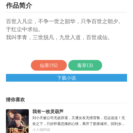
作品简介
百世入凡尘，不争一世之韶华，只争百世之朝夕。
于红尘中求仙。
我叫李青，三世脱凡，九世入道，百世成仙。
仙草(
15
)
毒草(
3
)
下载小说
猜你喜欢
我有一枚灵葫芦
刘小天被公司无故辞退，又遭女友无情背叛，厄运连连！无
奈之下，只好怀着悲痛的心情，离开了那座城市。回到乡
下，当他得到一枚灵葫芦后，人生就发生了改变。有了灵葫
小人物阿雄