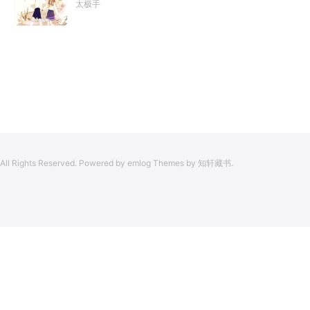
影片中获得的绝技：【龙象般若功（紫）：十龙十象之力，
太极手
得见仙人痕迹。第三世，李凡殚精竭虑、百般谋划，却终抵
般若金身，金刚不坏！】“我这十层功力显化，金光如丈，体
不过仙人一剑！第四世…………我，李凡，一介凡人，百世不
质強一点很合理吧？”《天龙》、《无间道》、《倚天》、
悔，但求长生！
《功夫》、《疾速追杀》……
All Rights Reserved. Powered by emlog Themes by 知轩藏书.