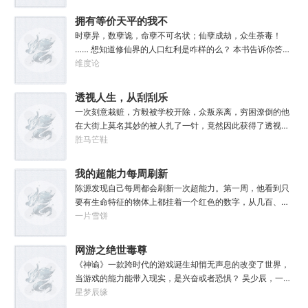
友”。最先认识的，是少女时的移花宫二宫主怜星。接下来是
杨玉环，我认识她时，她刚刚奉旨出家修道，还没成为贵
拥有等价天平的我不
妃，据她说她那个世界，有个叫张果的奇人，还有会法术的
是妖魔
时孽异，数孽诡，命孽不可名状；仙孽成劫，众生荼毒！
叶法善、罗公远……诸天广大，无限精彩，我所在的世界却
…… 想知道修仙界的人口红利是咋样的么？ 本书告诉你答
太小，修为越高，越觉龙困浅滩，不得伸展。所幸，我已找
案！ …… 王子佳穿越了，获得金手指等价转换，可对身体进
维度论
到了跳脱出去的道路。现在的我，只想一步一步，超脱世
行任意转换。 但是当他发现自己可兑换的东西时，整个人都
外，往广寒折桂，赴蟠桃盛会。我想看看，天外是否真有仙
无语了。 砝码：话本杂学录 价值：6 介绍：中二少年的宝
透视人生，从刮刮乐
界，五行山下，又是否真压着齐天大圣。在下欧阳锋，诸天
库，因十数年潜心专研、精修、参悟，成为了少年密宝，且
旅者，寻道之人。
开始逆袭
一次刻意栽赃，方毅被学校开除，众叛亲离，穷困潦倒的他
属于异界学识，价值极大！ 王子佳：…… 他看着最大的砝码
在大街上莫名其妙的被人扎了一针，竟然因此获得了透视的
之一，王子佳一时无言。 看小说居然是他一身最大的经历之
能力，从此，买刮刮乐付房租，赌石赚钱开公司，他一步步
胜马笀鞋
一！ …… 当他用金手指改写他废物一生时，无意间逼得灵根
走上了人生巅峰！
生了个娃，世界就变得不一样了起来。 各种骚操作，开始被
我的超能力每周刷新
他搞出：卡师弟们的油，欺骗卵生期的妖魔，忽悠废物们是
天才……建设自己的渠道，势力，一步步仙路求存！
陈源发现自己每周都会刷新一次超能力。第一周，他看到只
要有生命特征的物体上都挂着一个红色的数字，从几百、几
千，到几万到不等，其中见过数字最小的是一只泰迪，头上
一片雪饼
的数字是0.00001，然后下一秒它就被大卡车碾死了。第二
周，他发现自己能够听到别人的心声，且不受控制，只要是
网游之绝世毒尊
对方心里想的，都会源源不断的往他脑子里灌，导致他完全
《神谕》一款跨时代的游戏诞生却悄无声息的改变了世界，
不敢再去地铁商场之类的公共场所。而且，再也不敢直视后
当游戏的能力能带入现实，是兴奋或者恐惧？ 吴少辰，一个
座那位平时沉闷不说话的齐刘海眼镜女…接连的，他又刷新
非常普通的上班族，因误食过期食品导致食物中毒，却在登
星梦辰缘
了【梦境相连】，【身体交换】等特别能力。在若干周后，
陆游戏后因祸得福获得特殊天赋剧毒之源，从此走上了巅峰