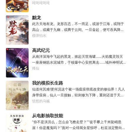
调馅（高级）：您的调馅水平已击败全国100%的早餐店师
吨吨吨吨吨
傅（0/100000）……评价：一个初出茅庐的新手］踏进食堂
的那一刻，美食文主角迎来了他加载成功的系统。秦淮：美
黜龙
食文，早说呀，这个他熟！后来——秦淮发现这好像不是个
此方天地有龙。龙形百态，不一而足，或游于江海，或翔于
单纯的美食文系统。好像还加了些奇奇怪怪的东西。连带着
高山，或藏于九幽，或腾于云间。一旦奋起，便可吞风降
他看邻居、朋友、客人、员工都不太像人……不过没事。遇
雪，引江划河，落雷喷火，分山避海。此处人间也有龙。人
榴弹怕水
事不决，先吃一口！.游戏说明：1.本游戏自由度极高，请玩
中之龙，胸怀大志，腹有良谋，有包藏宇宙之机，吞吐天地
家自行探索。2.本游戏不会干预玩家的任何选择，请玩家努
之志。一时机发，便可翻云覆雨，决势分野，定鼎问道，证
高武纪元
力解锁图鉴。3.一切解释归游戏所有。
位成龙。作为一个迷路的穿越者，张行一开始也想成龙，但
从南洋深海中飞起的黑龙，掀起灭世海啸……火焰魔灵毁灭
后来，他发现这个行当卷的太厉害了，就决定改行，去黜落
一座座钢筋水泥城市，于核爆中心安然离去……域外神明试
群龙。所谓行尽天下路，使天地处处通，黜遍天下龙，使世
图统治整片星海……这是人类科技高度发达的未来世界。也
烽仙
间人人可为龙。
是掀起生命进化狂潮的高武纪元。即将高考的武道学生李
源，心怀能观想星海的奇异神宫，在这个世界艰难前行。多
我的模拟长生路
年以后。“我现在的飞行速度是122682米/每秒，力量爆发
仙道何其难!更何况这个被一场瘟疫彻底改变的修仙界！凡人
是……”李源在距蓝星表层约180公里的大气层中极速飞行，
身带疫病，仙人一旦接触，轻则修为下降，重则还道于天，
冰冷眸子盯着昏暗虚空尽头那条形似神话传说中神龙的庞然
于是仙凡永隔；仙法不可同修，整个修仙界成为了一个巨大
愤怒的乌贼
大物：“你，应该是所有入侵半神生命体中最强的一个
的黑暗森林；……李凡穿越而来，虽有雄心万丈，却只能于
了。”“只可惜，现在的我，可以称之为……武神！”
凡尘中打滚，蹉跎一生。好在临终之时终于觉醒异宝，能够
从电影抽取技能
化真为假，将真实的人生转为黄粱一梦，重回刚穿越之时！
“你不是演员么，怎么会飞檐走壁？”“徒手攀上千米陡峭悬
于是，李凡开始了他的漫漫长生路！第二世，李凡历时五十
崖！你是魔鬼吗？”面对一众绯闻女星惊呼，杜笙淡定瞥向从
载终权倾天下，但却遍寻世间而不见仙踪。只在人生的末尾