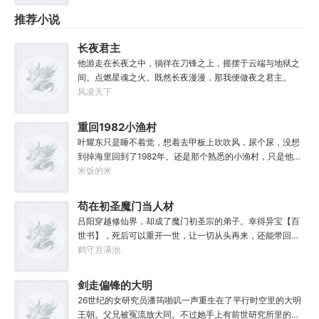
他的超能力突然不再更新，相安无事的过了好几天，正当他
之路。
推荐小说
以为自己终于要回归平静生活时，一位站在银杏树下身着红
衣少女，对他歪起了脑袋：“你，能看见我？”
长夜君主
他游走在长夜之中，徜徉在刀锋之上，摇摆于云端与地狱之
间。点燃星魂之火。既然长夜漫漫，那我便做夜之君主。
风凌天下
重回1982小渔村
叶耀东只是睡不着觉，想着去甲板上吹吹风，尿个尿，没想
到掉海里回到了1982年。还是那个熟悉的小渔村，只是他已
经不是年轻时候的他了。混账了半辈子，这回他想好好来过
米饭的米
的，只是怎么一个个都不相信呢……上辈子没出息，这辈子
他也没什么大理想大志向，只想挽回遗憾，跟老婆好好过日
苟在初圣魔门当人材
子，一家子平安喜乐就好。
吕阳穿越修仙界，却成了魔门初圣宗的弟子。幸得异宝【百
世书】，死后可以重开一世，让一切从头再来，还能带回前
世的宝物，修为，寿命，甚至觉醒特殊的天赋。奈何次数有
鹤守月满池
限，并非真的不死不灭。眼见修仙界乱世将至，吕阳原本决
定先在魔门苟住，一世世苦修，不成仙不出山，奈何魔门凶
剑走偏锋的大明
险异常，遍地都是人材。第一世，吕阳惨遭师姐暗算。第二
26世纪的女研究员潘筠啪叽一声重生在了平行时空里的大明
世，好不容易反杀师姐，又遭师兄毒手。第三世，第四
王朝。父兄被冤流放大同。不过她手上有前世研究所里的镇