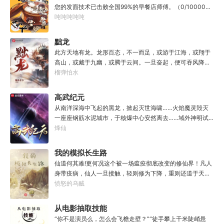
知者谓他情种，知他者，言他为真性情。
您的发面技术已击败全国99%的早餐店师傅。（0/10000）
调馅（高级）：您的调馅水平已击败全国100%的早餐店师
吨吨吨吨吨
傅（0/100000）……评价：一个初出茅庐的新手］踏进食堂
的那一刻，美食文主角迎来了他加载成功的系统。秦淮：美
黜龙
食文，早说呀，这个他熟！后来——秦淮发现这好像不是个
此方天地有龙。龙形百态，不一而足，或游于江海，或翔于
单纯的美食文系统。好像还加了些奇奇怪怪的东西。连带着
高山，或藏于九幽，或腾于云间。一旦奋起，便可吞风降
他看邻居、朋友、客人、员工都不太像人……不过没事。遇
雪，引江划河，落雷喷火，分山避海。此处人间也有龙。人
榴弹怕水
事不决，先吃一口！.游戏说明：1.本游戏自由度极高，请玩
中之龙，胸怀大志，腹有良谋，有包藏宇宙之机，吞吐天地
家自行探索。2.本游戏不会干预玩家的任何选择，请玩家努
之志。一时机发，便可翻云覆雨，决势分野，定鼎问道，证
高武纪元
力解锁图鉴。3.一切解释归游戏所有。
位成龙。作为一个迷路的穿越者，张行一开始也想成龙，但
从南洋深海中飞起的黑龙，掀起灭世海啸……火焰魔灵毁灭
后来，他发现这个行当卷的太厉害了，就决定改行，去黜落
一座座钢筋水泥城市，于核爆中心安然离去……域外神明试
群龙。所谓行尽天下路，使天地处处通，黜遍天下龙，使世
图统治整片星海……这是人类科技高度发达的未来世界。也
烽仙
间人人可为龙。
是掀起生命进化狂潮的高武纪元。即将高考的武道学生李
源，心怀能观想星海的奇异神宫，在这个世界艰难前行。多
我的模拟长生路
年以后。“我现在的飞行速度是122682米/每秒，力量爆发
仙道何其难!更何况这个被一场瘟疫彻底改变的修仙界！凡人
是……”李源在距蓝星表层约180公里的大气层中极速飞行，
身带疫病，仙人一旦接触，轻则修为下降，重则还道于天，
冰冷眸子盯着昏暗虚空尽头那条形似神话传说中神龙的庞然
于是仙凡永隔；仙法不可同修，整个修仙界成为了一个巨大
愤怒的乌贼
大物：“你，应该是所有入侵半神生命体中最强的一个
的黑暗森林；……李凡穿越而来，虽有雄心万丈，却只能于
了。”“只可惜，现在的我，可以称之为……武神！”
凡尘中打滚，蹉跎一生。好在临终之时终于觉醒异宝，能够
从电影抽取技能
化真为假，将真实的人生转为黄粱一梦，重回刚穿越之时！
“你不是演员么，怎么会飞檐走壁？”“徒手攀上千米陡峭悬
于是，李凡开始了他的漫漫长生路！第二世，李凡历时五十