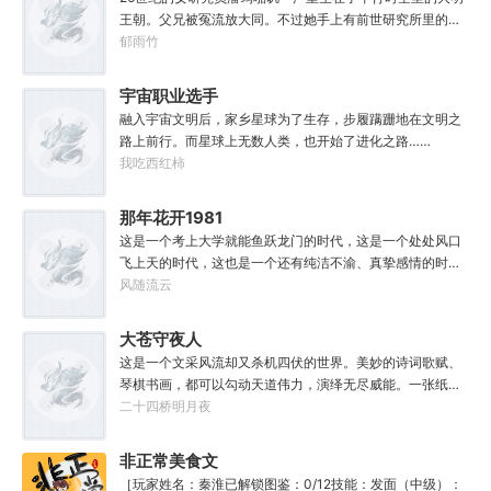
世，好不容易反杀师姐，又遭师兄毒手。第三世，第四
王朝。父兄被冤流放大同。不过她手上有前世研究所里的镇
世……直到百世之后，再回首，吕阳才发现自己已经成为了
馆神器——灵境！为救家人，潘筠化身道观小道士，仗剑提
郁雨竹
一代魔道巨擘，初圣宗里最畜生的那一个。“魔门个个都是人
猫走大明。潘小黑：天杀的潘筠，老子诅咒你一辈子考不上
材，说话又好听。”“我超喜欢这里的！”
度牒。潘筠大剑拍上去：闭嘴，信不信扣你鱼仔。
宇宙职业选手
融入宇宙文明后，家乡星球为了生存，步履蹒跚地在文明之
路上前行。而星球上无数人类，也开始了进化之路……
我吃西红柿
那年花开1981
这是一个考上大学就能鱼跃龙门的时代，这是一个处处风口
飞上天的时代，这也是一个还有纯洁不渝、真挚感情的时
代；只不过李野刚刚来到这个时代，却被劝着放弃高考进厂
风随流云
打螺丝；“反正你也考不上，就死了这条心吧！”“我堂堂二本
冲刺型选手会考不上？那岂不是辜负了那么多年体育老师的
大苍守夜人
教导？”
这是一个文采风流却又杀机四伏的世界。美妙的诗词歌赋、
琴棋书画，都可以勾动天道伟力，演绎无尽威能。一张纸可
封万载凶谷，一滴墨可将三千里海域化为永夜。林苏进入这
二十四桥明月夜
方世界，实力不允许他平凡···开词道，写文章，提笔就是他
人毕生难以触摸的天花板，敢与诸子百家圣人争道。精智
非正常美食文
计，察人心，演绎兵法三十六计，弹指间可换一国之君。不
［玩家姓名：秦淮已解锁图鉴：0/12技能：发面（中级）：