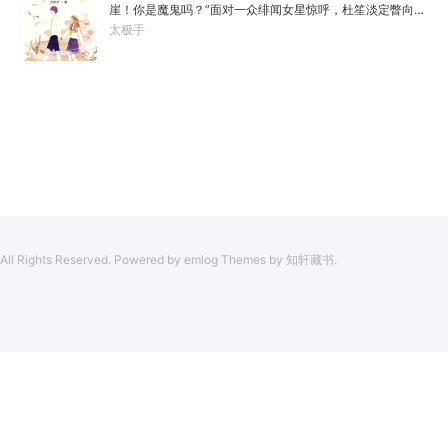
崖！你是魔鬼吗？”面对一众绯闻女星惊呼，杜笙淡定瞥向从
载终权倾天下，但却遍寻世间而不见仙踪。只在人生的末尾
影片中获得的绝技：【龙象般若功（紫）：十龙十象之力，
太极手
得见仙人痕迹。第三世，李凡殚精竭虑、百般谋划，却终抵
般若金身，金刚不坏！】“我这十层功力显化，金光如丈，体
不过仙人一剑！第四世…………我，李凡，一介凡人，百世不
质強一点很合理吧？”《天龙》、《无间道》、《倚天》、
悔，但求长生！
《功夫》、《疾速追杀》……
All Rights Reserved. Powered by emlog Themes by 知轩藏书.