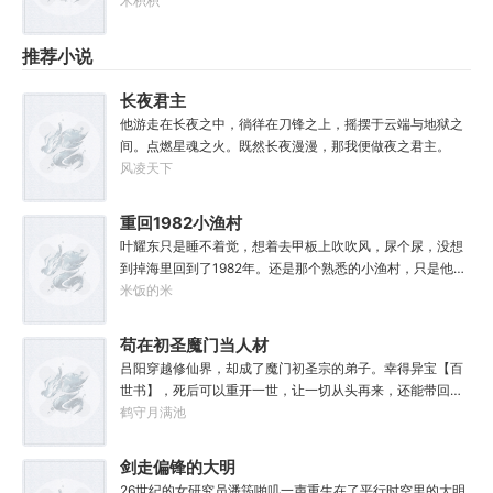
鹿南歌之所以有名字，仅仅是因为男配会时常拿出全家福思
木枳枳
念家人。 男主偶然看到照片，顺口问了一句，还夸赞了她。
推荐小说
长夜君主
他游走在长夜之中，徜徉在刀锋之上，摇摆于云端与地狱之
间。点燃星魂之火。既然长夜漫漫，那我便做夜之君主。
风凌天下
重回1982小渔村
叶耀东只是睡不着觉，想着去甲板上吹吹风，尿个尿，没想
到掉海里回到了1982年。还是那个熟悉的小渔村，只是他已
经不是年轻时候的他了。混账了半辈子，这回他想好好来过
米饭的米
的，只是怎么一个个都不相信呢……上辈子没出息，这辈子
他也没什么大理想大志向，只想挽回遗憾，跟老婆好好过日
苟在初圣魔门当人材
子，一家子平安喜乐就好。
吕阳穿越修仙界，却成了魔门初圣宗的弟子。幸得异宝【百
世书】，死后可以重开一世，让一切从头再来，还能带回前
世的宝物，修为，寿命，甚至觉醒特殊的天赋。奈何次数有
鹤守月满池
限，并非真的不死不灭。眼见修仙界乱世将至，吕阳原本决
定先在魔门苟住，一世世苦修，不成仙不出山，奈何魔门凶
剑走偏锋的大明
险异常，遍地都是人材。第一世，吕阳惨遭师姐暗算。第二
26世纪的女研究员潘筠啪叽一声重生在了平行时空里的大明