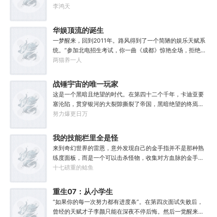
生不再平凡。……女儿平安出生，你获得道果【仙工】女儿
李鸿天
一岁，平平安安，你获得道果【龙象金刚】女儿两岁，无病
无灾，获得道果【无垢心】女儿三岁，活泼机灵，获得道果
华娱顶流的诞生
【棋圣】女儿四岁、五岁、六岁…………李澈发现，女儿每长
一梦醒来，回到2011年。路风得到了一个简陋的娱乐天赋系
大一岁，他便可凝聚出一颗道果，加持己身。从此以后，李
统。“参加北电招生考试，你一曲《成都》惊艳全场，拒绝蜜
澈有了一个朴实无华的愿望。一岁一道果，默默守长生。为
姐邀请，发疯苦学备战高考，以专业第一名入学，恭喜你，
两猫养一人
父只想……从老婆孩子热炕头开始，心平气和的守护女儿长
获得了【娜扎的非凡颜值】”“参加《绣春刀》试镜，你为梦
生不死。默默凝聚道果亿亿万。至此修行炼神，无敌天地
想窒息，带资进组，截胡男一号，与狮姐疯狂炒CP，成功登
战锤宇宙的唯一玩家
间。
顶周票房冠军，恭喜你，获得了【张震的卓越气质】”……什
这是一个黑暗且绝望的时代。在第四十二个千年，卡迪亚要
么是顶流？永争第一，绝不服输！强大的人气，恐怖的票
塞沦陷，贯穿银河的大裂隙撕裂了帝国，黑暗绝望的终焉时
房，无敌的收视率，踏着无数对手铸就威名，颜值与才华并
代降临。人类的命运似乎已被注定，要在无休止的恐怖战争
努力爆更日万
存，真实不做作，拥有一个广为流传的爱恨恩怨故事。十年
中走向灭亡。直到误以为自己在玩虚拟现实游戏的达奇，冒
如一日，永不停歇的输出爆款！
失的来到这个世界。“剧情对话什么的最烦人了，统统跳
我的技能栏里全是怪
过。”“我不想知道为什么，我只想大开杀戒。”基里曼：达奇
物招
来到奇幻世界的雷恩，意外发现自己的金手指并不是那种熟
是个优秀的战士，就是不爱听人话，每次想和他说些什么，
练度面板，而是一个可以击杀怪物，收集对方血脉的金手
他都要跳过。塔拉辛：我很好奇，他是怎么把恒星敲成一个
指。.......原本的黑白遗像，突然间变成了彩色，哥布林图标
十七磅重的鲶鱼
个方块的。钛族：对那家伙来说，物理学已经不存在了。恐
顿时就栩栩如生起来。无论是满嘴的尖牙，还是那几欲滴落
虐：那混蛋造了根大柱子，说要用来撅我。纳垢：他把我的
的口水，都是那么的鲜活，一瞬间，哥布林仿佛活了过来。
重生07：从小学生
孩子抓了，把他们洗得白白净净的，这种羞辱让我悲愤欲
还未等雷恩多想，他忽然感到全身肌肉似乎紧实了一些，同
绝。奸奇：一切变化都是命运的一部分，但命运被那个混蛋
开始加点
“如果你的每一次努力都有进度条”。在第四次面试失败后，
时，小腹......“这.......”当他有些茫然，眼角余光瞥过属性栏
给打碎了。色孽：其实达奇已经被我腐化了，但我不敢告诉
曾经的天赋才子李颜只能在深夜不停后悔。然后一觉醒来穿
时：【姓名：雷恩】【职业：农夫】【加持血脉：普通哥布