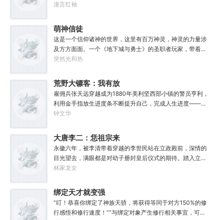
他。………………达奇：前面忘了，后面也忘了，总之，让亚
越回了小学时代。好消息：上天给了他弥补遗憾的机会。坏
漫言红袖
林血脉】【血脉天赋：高速繁殖lv2......灵巧lv1.......】【力
空间燃烧吧。帝皇：支持，666。
消息：也让他各项能力全方位回到小学生水平。好消息：附
量：5】【敏捷：5（+1）】【体质：5】【智力：7】【感
赠了一个加点系统。坏消息：没有系统说明也没有任务。李
萌神信徒
知：5】【魅力：5】......于是，他看向那些强大或变异怪物
颜记得自己穿越了，却只能接触某人某事时回忆起相关记
的眼神，并没有寻常冒险者的惊恐、畏惧，而是满满的期待
这是一个信仰诸神的世界，这里有百万神灵，神灵的力量涉
忆，甚至要毫无头绪地摸清加点系统规则。但无所谓，这
和希冀......请问，哪里有巨龙啊？那个.......邪神算不算怪物？
及方方面面。一个《地下城与勇士》的圣职者玩家，带着圣
个“全能加点”系统主打一个练就有效，你付出的每一滴汗水
职者的技能来到了这个世界，随后他创建了一个教会，萌神
突然光和热
都将得到回报。人生重来一遭，弥补遗憾算甚？系统驱动着
教。
李颜体验世间的一切，他无法想象这辈子会变得何等灿烂辉
荒野大镖客：我有放
煌。“没有什么能阻止我站在人类之巅了！”
生进度条
雇佣兵张天远穿越成为1880年美利坚西部小镇的警员亨利，
利用金手指放生进度条不断提升自己，完成人生进度——警
员、警长、赏金猎人、私酒寡头、矿业巨头、石油巨头、城
钟文华
市老板、军工巨头、国王......辽阔苍茫的西部有很多神枪手，
但是枪神只有一个——亨利！这是主角亨利从西部开始战
大唐李二：恁祖宗来
斗、探险、冒险、修炼、进化的故事，顺便结识天下美女，
了！
永徽六年，被李清带着穿越的李世民站在立政殿前，深情的
成为世界之主。通篇都是主角的个人英雄主义，不是群像，
目光望去，满眼都是对幼子册封皇后仪式的期待。踏入立政
不喜勿入
殿的那一刻，李二彻底破防了。“稚奴！你咋和媚娘在一
林家龙女
起？！”……………………得到系统的李清，收获了一个系统的
任务。只要他能够带着大唐二十个平行位面完成“世界上只有
绑定天才就变强
一个大唐”的成就，便可以立地成仙。李清表示，成仙都是次
“叮！恭喜你绑定了神族天骄，将获得等同于对方150%的修
要的，我首先想看乐子。这是一个带着李世民暴打后世昏君
行感悟和修行速度！”“与绑定对象产生修行相关事宜，可获
的故事