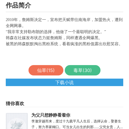
作品简介
2010年，詹姆斯决定一，宣布把天赋带往南海岸，加盟热火，遭到
全网网暴。
“我非常支持勒布朗的选择，他做了一个最聪明的决定。”
韩森在社媒发布状态力挺詹姆斯，同样遭遇全网爆黑。
被黑的韩森默默掏出黑粉系统，看着疯涨的黑粉值露出欣慰笑容。
仙草(
15
)
毒草(
30
)
下载小说
猜你喜欢
为父只想静静看着你
长生
李澈穿越而来，度过十九载平凡人生后，选择认命，娶妻生
子，努力养家糊口。可当女儿出生的刹那……父凭女贵，人