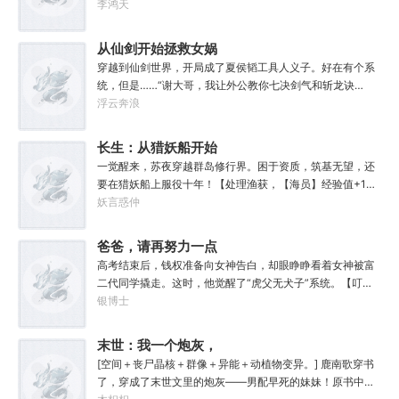
得额外奖励。”“祝您修行愉快！”……蓦然回首，发现。你，
李鸿天
无敌了。
从仙剑开始拯救女娲
穿越到仙剑世界，开局成了夏侯韬工具人义子。好在有个系
统，但是……“谢大哥，我让外公教你七决剑气和斩龙诀
吧！”“谢大哥，江湖危险，这把磐龙剑你拿着用。”“谢大
浮云奔浪
哥……”看了眼啥都没有的系统，谢云书悟了——女娲娘娘，
我不想努力了！
长生：从猎妖船开始
肝经验
一觉醒来，苏夜穿越群岛修行界。困于资质，筑基无望，还
要在猎妖船上服役十年！【处理渔获，【海员】经验值+1】
嗯？苏夜的眼神一怔。“我超，有挂！”只要进行船员工作，
妖言惑仲
就能获取【经验值】，提升职业等级与属性。依靠【面
板】，结合群岛修行界的灵船体系。苏夜走出了一条与众不
爸爸，请再努力一点
同的‘舰修’之路！探索禁忌海域，搜罗四海奇珍！打造超级战
高考结束后，钱权准备向女神告白，却眼睁睁看着女神被富
舰，轰破仙朝国门！不知不觉。苏夜和他的船，成为了这浩
二代同学撬走。这时，他觉醒了“虎父无犬子”系统。【叮，
瀚汪洋之中，最恐怖的禁忌！……“什么？禁忌海深处有邪
系统检测到你父亲获得3000元奖金，奖励你30000元！】
银博士
神？”“不可能！”“我问了几个钓鱼认识的当地朋友，祂们都
【叮，系统检测到你父亲在练咏春，奖励你宗师级咏春！】
在这待了几万年了，也没见过什么邪神！”苏夜如是说。
【叮，系统检测到你父亲在学校篮球赛中投入绝杀球，奖励
末世：我一个炮灰，
你职业级篮球技能！】……啊这？爸爸，请再努力一点，卷
坏一点怎么了
[空间＋丧尸晶核＋群像＋异能＋动植物变异。] 鹿南歌穿书
娃不如卷自己呀！
了，穿成了末世文里的炮灰——男配早死的妹妹！原书中，