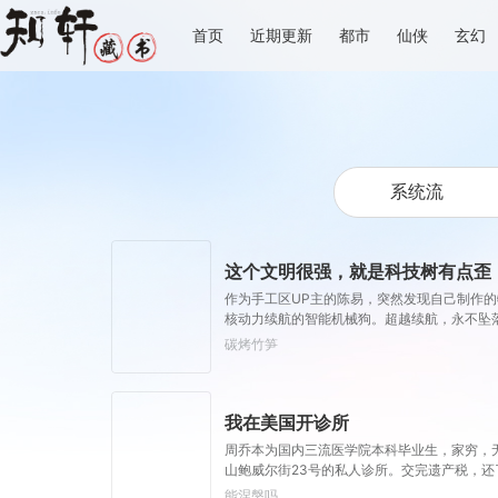
首页
近期更新
都市
仙侠
玄幻
这个文明很强，就是科技树有点歪
作为手工区UP主的陈易，突然发现自己制作
核动力续航的智能机械狗。超越续航，永不坠
只有动能武器的曲率飞船。……一天，外星文明
碳烤竹笋
我在美国开诊所
周乔本为国内三流医学院本科毕业生，家穷，
山鲍威尔街23号的私人诊所。交完遗产税，
走，还不如在国内躺平呢！要不卖了房子回国
能涅槃吗