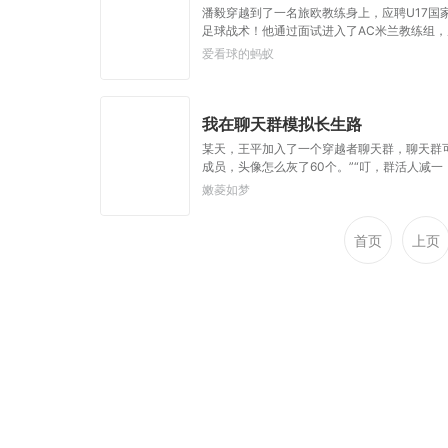
潘毅穿越到了一名旅欧教练身上，应聘U17
足球战术！他通过面试进入了AC米兰教练组
速地征服了所有人，成为公认的世界第一教练！
爱看球的蚂蚁
我在聊天群模拟长生路
某天，王平加入了一个穿越者聊天群，聊天群可
成员，头像怎么灰了60个。”“叮，群活人减
坑，群员的死亡率极高，且动不动落地成盒。还好
嫩菱如梦
空道体；七彩色天赋·收徒就变强。”
首页
上页