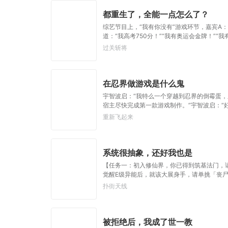
下又该如何走向？
都重生了，全能一点怎么了？
综艺节目上，“我有你没有”游戏环节，嘉宾A：
道：“我高考750分！”“我有奥运会金牌！”“
过关斩将
在忍界做游戏是什么鬼
宇智波启：“我特么一个穿越到忍界的倒霉蛋，
宿主尽快完成第一款游戏制作。”宇智波启：“
忍界多了一个用写轮眼制作阴间游戏报复世界
重新飞起来
系统很抽象，还好我也是
【任务一：初入修仙界，你已得到筑基法门，
觉醒E级异能后，就该大展身手，请单挑「丧
丧尸王，我？”【任务三：全女世界，你成为
扑街天线
个世界吧，真求你了。”……“等等，你他妈管蚯
嘿。”……“叔，你别笑啊，我真是来斩妖的！”
被拒绝后，我成了世一教