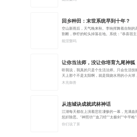
回乡种田：末世系统早到十年？
空山新雨后，天气晚来秋。李响挥舞着自制的
割断，狰狞的蛇头掉落在地。系统：“恭喜宿主
是十年之后末世降临，妖气魔气入侵才变异的吧
能涅槃吗
避难所”、所有人无尽向往的“世外桃源”。…
让你当法师，没让你培育九尾神狐
听我说，我真的只是个生活法师。只会生活技
天上那个不是太阳啊，就是我烧水用的小火球
活技能的小法师，契约喂养一只九尾神狐也是
木兆御兽
从连城诀成就武林神话
江湖每天都在上演着悲壮凄惨的一幕，充满血雨
惩奸除恶。“神照功”“血刀经”“太极剑”“中
人可以成为变强的途径，那他会成为杀戮成性
你们说了算
乔峰本是盖代英豪，何以走向陌路？亲人之仇
个市井小混混以其天纵之资，凭其机缘运数，