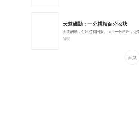
天道酬勤：一分耕耘百分收获
天道酬勤，付出必有回报。而且一分耕耘，还
凿砚
首页