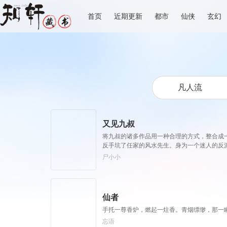
首页
近期更新
都市
仙侠
玄幻
又见九叔
将九叔的诸多作品用一种合理的方式，整合成
反手坑了任家的风水先生。身为一个迷人的反
对联:纯粹黑暗，请往他处；极度圣母，勿入斯
尸小小
仙者
手托一尊香炉，燃起一炷香。青烟缥缈，那一
忘语