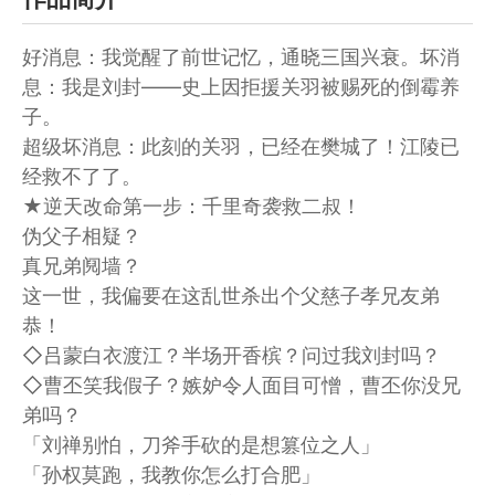
好消息：我觉醒了前世记忆，通晓三国兴衰。坏消
息：我是刘封——史上因拒援关羽被赐死的倒霉养
子。
超级坏消息：此刻的关羽，已经在樊城了！江陵已
经救不了了。
★逆天改命第一步：千里奇袭救二叔！
伪父子相疑？
真兄弟阋墙？
这一世，我偏要在这乱世杀出个父慈子孝兄友弟
恭！
◇吕蒙白衣渡江？半场开香槟？问过我刘封吗？
◇曹丕笑我假子？嫉妒令人面目可憎，曹丕你没兄
弟吗？
「刘禅别怕，刀斧手砍的是想篡位之人」
「孙权莫跑，我教你怎么打合肥」