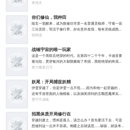
生不再平凡。……女儿平安出生，你获得道果【仙工】女儿
李鸿天
一岁，平平安安，你获得道果【龙象金刚】女儿两岁，无病
无灾，获得道果【无垢心】女儿三岁，活泼机灵，获得道果
你们修仙，我种田
【棋圣】女儿四岁、五岁、六岁…………李澈发现，女儿每长
陆玄一觉醒来，成为散修坊市里一名普通灵植师，守着一亩
大一岁，他便可凝聚出一颗道果，加持己身。从此以后，李
三分灵田，苟活于修行界。好在意外发现，每有灵植成熟，
澈有了一个朴实无华的愿望。一岁一道果，默默守长生。为
自己便能得到额外奖励。收获剑草一株，获得剑丸一枚。收
朝闻道
父只想……从老婆孩子热炕头开始，心平气和的守护女儿长
获玄虫藤一株，获得隐星砂一份。收获幽泉花一朵，获得螟
生不死。默默凝聚道果亿亿万。至此修行炼神，无敌天地
焰丹丹方一张。……从此，他便安分守住自家灵田，坐看修
战锤宇宙的唯一玩家
间。
行界风起云涌，沧海桑田。“什么切磋斗法，秘境探索，寻仙
这是一个黑暗且绝望的时代。在第四十二个千年，卡迪亚要
缘，得法宝……通通与我无关！”“我只想安安静静的种田。”
塞沦陷，贯穿银河的大裂隙撕裂了帝国，黑暗绝望的终焉时
代降临。人类的命运似乎已被注定，要在无休止的恐怖战争
努力爆更日万
中走向灭亡。直到误以为自己在玩虚拟现实游戏的达奇，冒
失的来到这个世界。“剧情对话什么的最烦人了，统统跳
妖尾：开局捕捉妖精
过。”“我不想知道为什么，我只想大开杀戒。”基里曼：达奇
女王艾露莎
伊雯穿越了，但是伊雯一点不慌……因为和他一起穿越的，
是个优秀的战士，就是不爱听人话，每次想和他说些什么，
还有手游里面的人物模板，以及抽奖得到的五颗恶魔果实。
他都要跳过。塔拉辛：我很好奇，他是怎么把恒星敲成一个
伊雯自认自己可以依靠首充六块得到的特殊体质，以及背包
墨守不成呱
个方块的。钛族：对那家伙来说，物理学已经不存在了。恐
里面的恶魔果实，在海贼王的世界成为一方强者。直到睁开
虐：那混蛋造了根大柱子，说要用来撅我。纳垢：他把我的
双眼的伊雯看到了一头绯红色的巨龙。伊雯这才知道，这根
招黑体质开局修行在
孩子抓了，把他们洗得白白净净的，这种羞辱让我悲愤欲
本就不是海贼王，是妖精的尾巴！开局捕捉艾露莎？开局被
绝。奸奇：一切变化都是命运的一部分，但命运被那个混蛋
废土
穿越到废土，惯例是孤儿，该怎么办？首先要活下去，可是
艾琳捕捉！
给打碎了。色孽：其实达奇已经被我腐化了，但我不敢告诉
想做到这一点并不容易。饱暖之后就该思……咳咳，就该考