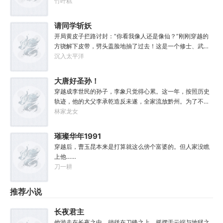
己正被五花大绑着……新世纪初有权威杂志称：从90年代开
竹叶糕
分归元气》是那魔头教的我，我如今不是被杀就是踩屎，神
始日本虽然失去了10年，但是他们也得到了青山秀信这样一
算先生说我少了七成气运。”“段魔头说的话一句都不要听！
位传奇人物。对此部分日本国民表示：八嘎！我们宁愿再失
请同学斩妖
万妙宫的仙子本来要举宫飞天的，结果却一夜间入了魔，沦
去100年也不想要这个国贼！
为妖女，这都是段老魔的手笔！”……段云很是不解，自己不
开局黄皮子拦路讨封：“你看我像人还是像仙？”刚刚穿越的
过练练武，传传功，偶尔法天象地一下，怎么就成了罄竹难
方骁解下皮带，劈头盖脸地抽了过去！这是一个修士、武者
书的魔头了呢？这是污蔑！同样的功法，为什么我就没有问
和凡人并存，妖魔鬼怪横行的危险世界。幸好方骁带来的物
沉入太平洋
题？错的是你们，不可能是我啊！
品通通变成了强大的法宝。专属法宝和本命法宝！【三棱
刺】【破甲、流血、伤蚀】【铜头皮带】【疼痛、恐惧、断
大唐好圣孙！
骨】【赤子心册】【万武不惑、万法不入、万邪不侵】
穿越成李世民的孙子，李象只觉得心累。这一年，按照历史
【……】杀死妖怪就能得到经验，修炼功法可以加点晋升。
轨迹，他的犬父李承乾造反未遂，全家流放黔州。为了不被
方骁由此踏上了一条斩妖除魔、日月换新的逆天之路！
犬父连累，李象决定先一步对东宫夫子发动激昂！你不是喜
林家龙女
————————“方骁同学，大事不妙，上古妖皇出世
欢占据道德高地吗？那我就站的比你更高！第一步，爷们要
了！”“知道啦，我就去斩了它！”
战斗！第二步，恨爹不成钢！多年以后，早已登基为帝的李
璀璨华年1991
象回想起这段时光，总是会感慨。这个家没我，迟早得散！
穿越后，曹玉昆本来是打算就这么傍个富婆的。但人家没瞧
上他……
刀一耕
推荐小说
长夜君主
他游走在长夜之中，徜徉在刀锋之上，摇摆于云端与地狱之