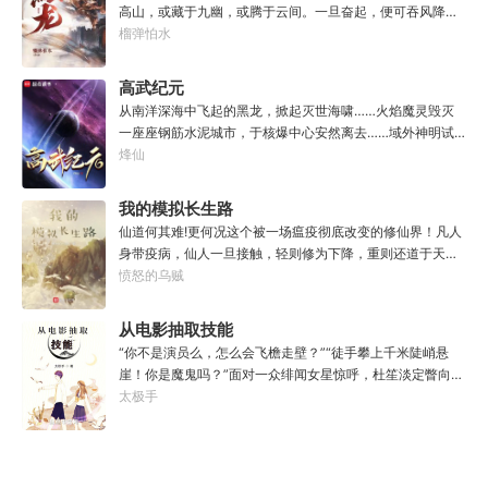
高山，或藏于九幽，或腾于云间。一旦奋起，便可吞风降
他看邻居、朋友、客人、员工都不太像人……不过没事。遇
雪，引江划河，落雷喷火，分山避海。此处人间也有龙。人
榴弹怕水
事不决，先吃一口！.游戏说明：1.本游戏自由度极高，请玩
中之龙，胸怀大志，腹有良谋，有包藏宇宙之机，吞吐天地
家自行探索。2.本游戏不会干预玩家的任何选择，请玩家努
之志。一时机发，便可翻云覆雨，决势分野，定鼎问道，证
高武纪元
力解锁图鉴。3.一切解释归游戏所有。
位成龙。作为一个迷路的穿越者，张行一开始也想成龙，但
从南洋深海中飞起的黑龙，掀起灭世海啸……火焰魔灵毁灭
后来，他发现这个行当卷的太厉害了，就决定改行，去黜落
一座座钢筋水泥城市，于核爆中心安然离去……域外神明试
群龙。所谓行尽天下路，使天地处处通，黜遍天下龙，使世
图统治整片星海……这是人类科技高度发达的未来世界。也
烽仙
间人人可为龙。
是掀起生命进化狂潮的高武纪元。即将高考的武道学生李
源，心怀能观想星海的奇异神宫，在这个世界艰难前行。多
我的模拟长生路
年以后。“我现在的飞行速度是122682米/每秒，力量爆发
仙道何其难!更何况这个被一场瘟疫彻底改变的修仙界！凡人
是……”李源在距蓝星表层约180公里的大气层中极速飞行，
身带疫病，仙人一旦接触，轻则修为下降，重则还道于天，
冰冷眸子盯着昏暗虚空尽头那条形似神话传说中神龙的庞然
于是仙凡永隔；仙法不可同修，整个修仙界成为了一个巨大
愤怒的乌贼
大物：“你，应该是所有入侵半神生命体中最强的一个
的黑暗森林；……李凡穿越而来，虽有雄心万丈，却只能于
了。”“只可惜，现在的我，可以称之为……武神！”
凡尘中打滚，蹉跎一生。好在临终之时终于觉醒异宝，能够
从电影抽取技能
化真为假，将真实的人生转为黄粱一梦，重回刚穿越之时！
“你不是演员么，怎么会飞檐走壁？”“徒手攀上千米陡峭悬
于是，李凡开始了他的漫漫长生路！第二世，李凡历时五十
崖！你是魔鬼吗？”面对一众绯闻女星惊呼，杜笙淡定瞥向从
载终权倾天下，但却遍寻世间而不见仙踪。只在人生的末尾
影片中获得的绝技：【龙象般若功（紫）：十龙十象之力，
太极手
得见仙人痕迹。第三世，李凡殚精竭虑、百般谋划，却终抵
般若金身，金刚不坏！】“我这十层功力显化，金光如丈，体
不过仙人一剑！第四世…………我，李凡，一介凡人，百世不
质強一点很合理吧？”《天龙》、《无间道》、《倚天》、
悔，但求长生！
《功夫》、《疾速追杀》……