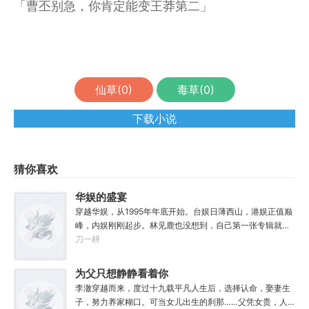
「曹丕别急，你肯定能变王莽第二」
仙草(
0
)
毒草(
0
)
下载小说
猜你喜欢
华娱的盛宴
穿越华娱，从1995年年底开始。台娱日薄西山，港娱正值巅
峰，内娱刚刚起步。林见鹿也没想到，自己第一张专辑就直
接打穿了两岸三地，直接封王了。这还怎么退休？
刀一耕
为父只想静静看着你
长生
李澈穿越而来，度过十九载平凡人生后，选择认命，娶妻生
子，努力养家糊口。可当女儿出生的刹那……父凭女贵，人