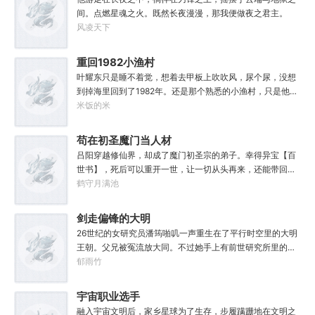
间。点燃星魂之火。既然长夜漫漫，那我便做夜之君主。
风凌天下
重回1982小渔村
叶耀东只是睡不着觉，想着去甲板上吹吹风，尿个尿，没想
到掉海里回到了1982年。还是那个熟悉的小渔村，只是他已
经不是年轻时候的他了。混账了半辈子，这回他想好好来过
米饭的米
的，只是怎么一个个都不相信呢……上辈子没出息，这辈子
他也没什么大理想大志向，只想挽回遗憾，跟老婆好好过日
苟在初圣魔门当人材
子，一家子平安喜乐就好。
吕阳穿越修仙界，却成了魔门初圣宗的弟子。幸得异宝【百
世书】，死后可以重开一世，让一切从头再来，还能带回前
世的宝物，修为，寿命，甚至觉醒特殊的天赋。奈何次数有
鹤守月满池
限，并非真的不死不灭。眼见修仙界乱世将至，吕阳原本决
定先在魔门苟住，一世世苦修，不成仙不出山，奈何魔门凶
剑走偏锋的大明
险异常，遍地都是人材。第一世，吕阳惨遭师姐暗算。第二
26世纪的女研究员潘筠啪叽一声重生在了平行时空里的大明
世，好不容易反杀师姐，又遭师兄毒手。第三世，第四
王朝。父兄被冤流放大同。不过她手上有前世研究所里的镇
世……直到百世之后，再回首，吕阳才发现自己已经成为了
馆神器——灵境！为救家人，潘筠化身道观小道士，仗剑提
郁雨竹
一代魔道巨擘，初圣宗里最畜生的那一个。“魔门个个都是人
猫走大明。潘小黑：天杀的潘筠，老子诅咒你一辈子考不上
材，说话又好听。”“我超喜欢这里的！”
度牒。潘筠大剑拍上去：闭嘴，信不信扣你鱼仔。
宇宙职业选手
融入宇宙文明后，家乡星球为了生存，步履蹒跚地在文明之