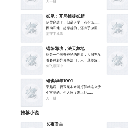
起步。林见鹿也没想到，自己第一张
刀一耕
专辑就直接打穿了两岸三地，直接封
王了。这还怎么退休？
妖尾：开局捕捉妖精
女王艾露莎
伊雯穿越了，但是伊雯一点不慌……
因为和他一起穿越的，还有手游里面
的人物模板，以及抽奖得到的五颗恶
墨守不成呱
魔果实。伊雯自认自己可以依靠首充
六块得到的特殊体质，以及背包里面
错练邪功，法天象地
的恶魔果实，在海贼王的世界成为一
这是一个离奇神秘的世界，人间充斥
方强者。直到睁开双眼的伊雯看到了
着各种邪异修炼法门，人一旦修炼，
一头绯红色的巨龙。伊雯这才知道，
轻者容貌性情变化，入魔发癫，重者
剑飞暴雨中
这根本就不是海贼王，是妖精的尾
沦为大药，供邪魔采食……段云穿越
巴！开局捕捉艾露莎？开局被艾琳捕
而来，意外得到一本大药功法《玉剑
捉！
璀璨华年1991
真解》。没想到他是万中无一的修行
穿越后，曹玉昆本来是打算就这么傍
奇才，在不知情的情况下，让这功法
个富婆的。但人家没瞧上他……
脱胎换骨，玉剑指路，洞穿一切。后
刀一耕
来他学成的功法越来越多，怀揣“达者
兼济天下”的理念，段云从不藏私，传
武天下。谁曾想……“段魔头误我！他
推荐小说
告诉我这桩功滋阴壮阳，如今我却只
能蹲着尿尿，呜呜......”“这本《七分归
长夜君主