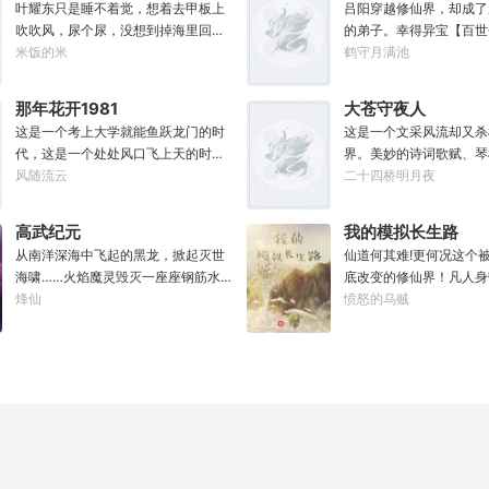
————————“方骁
叶耀东只是睡不着觉，想着去甲板上
吕阳穿越修仙界，却成了
妙，上古妖皇出世了！”
吹吹风，尿个尿，没想到掉海里回到
的弟子。幸得异宝【百世
就去斩了它！”
了1982年。还是那个熟悉的小渔村，
米饭的米
可以重开一世，让一切从
鹤守月满池
只是他已经不是年轻时候的他了。混
能带回前世的宝物，修为
账了半辈子，这回他想好好来过的，
至觉醒特殊的天赋。奈何
那年花开1981
大苍守夜人
只是怎么一个个都不相信呢……上辈
并非真的不死不灭。眼见
这是一个考上大学就能鱼跃龙门的时
这是一个文采风流却又杀
子没出息，这辈子他也没什么大理想
将至，吕阳原本决定先在
代，这是一个处处风口飞上天的时
界。美妙的诗词歌赋、琴
大志向，只想挽回遗憾，跟老婆好好
一世世苦修，不成仙不出
代，这也是一个还有纯洁不渝、真挚
风随流云
可以勾动天道伟力，演绎
二十四桥明月夜
过日子，一家子平安喜乐就好。
门凶险异常，遍地都是人
感情的时代；只不过李野刚刚来到这
一张纸可封万载凶谷，一
世，吕阳惨遭师姐暗算。
个时代，却被劝着放弃高考进厂打螺
千里海域化为永夜。林苏
不容易反杀师姐，又遭师
高武纪元
我的模拟长生路
丝；“反正你也考不上，就死了这条心
界，实力不允许他平凡··
三世，第四世……直到百
从南洋深海中飞起的黑龙，掀起灭世
仙道何其难!更何况这个
吧！”“我堂堂二本冲刺型选手会考不
文章，提笔就是他人毕生
回首，吕阳才发现自己已
海啸……火焰魔灵毁灭一座座钢筋水
底改变的修仙界！凡人身
上？那岂不是辜负了那么多年体育老
天花板，敢与诸子百家圣
代魔道巨擘，初圣宗里最
泥城市，于核爆中心安然离去……域
烽仙
人一旦接触，轻则修为下
愤怒的乌贼
师的教导？”
智计，察人心，演绎兵法
个。“魔门个个都是人材
外神明试图统治整片星海……这是人
道于天，于是仙凡永隔；
弹指间可换一国之君。不
听。”“我超喜欢这里的！
类科技高度发达的未来世界。也是掀
修，整个修仙界成为了一
种，知他者，言他为真性
起生命进化狂潮的高武纪元。即将高
暗森林；……李凡穿越而
考的武道学生李源，心怀能观想星海
心万丈，却只能于凡尘中
的奇异神宫，在这个世界艰难前行。
一生。好在临终之时终于
多年以后。“我现在的飞行速度是122
能够化真为假，将真实的
682米/每秒，力量爆发是……”李源在
粱一梦，重回刚穿越之时
距蓝星表层约180公里的大气层中极
凡开始了他的漫漫长生路