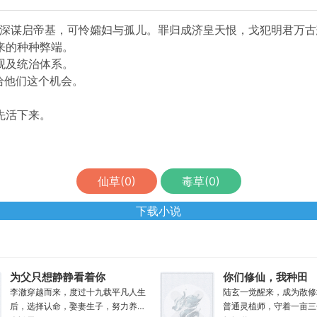
世深谋启帝基，可怜孀妇与孤儿。罪归成济皇天恨，戈犯明君万古
来的种种弊端。
观及统治体系。
给他们这个机会。
先活下来。
仙草(
0
)
毒草(
0
)
下载小说
为父只想静静看着你
你们修仙，我种田
长生
李澈穿越而来，度过十九载平凡人生
陆玄一觉醒来，成为散修
后，选择认命，娶妻生子，努力养家
普通灵植师，守着一亩三