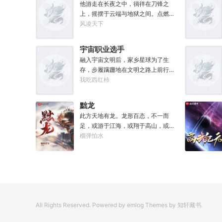
元气》是那魔头教的我，我如今不是
他游走在长夜之中，徜徉在刀锋之
被杀就是踩屎，神算先生说我少了七
上，摇摆于云端与地狱之间。点燃星
成气运。”“段魔头说的话一句都不要
魂之火。既然长夜漫漫，那我便做夜
风凌天下
听！万妙宫的仙子本来要举宫飞天
之君主。
的，结果却一夜间入了魔，沦为妖
宇宙职业选手
女，这都是段老魔的手笔！”……段云
融入宇宙文明后，家乡星球为了生
很是不解，自己不过练练武，传传
存，步履蹒跚地在文明之路上前行。
功，偶尔法天象地一下，怎么就成了
而星球上无数人类，也开始了进化之
我吃西红柿
罄竹难书的魔头了呢？这是污蔑！同
路……
样的功法，为什么我就没有问题？错
的是你们，不可能是我啊！
黜龙
此方天地有龙。龙形百态，不一而
足，或游于江海，或翔于高山，或藏
于九幽，或腾于云间。一旦奋起，便
榴弹怕水
可吞风降雪，引江划河，落雷喷火，
分山避海。此处人间也有龙。人中之
龙，胸怀大志，腹有良谋，有包藏宇
宙之机，吞吐天地之志。一时机发，
便可翻云覆雨，决势分野，定鼎问
道，证位成龙。作为一个迷路的穿越
All Rights Reserved. Powered by emlog Themes by 知轩藏书.
者，张行一开始也想成龙，但后来，
他发现这个行当卷的太厉害了，就决