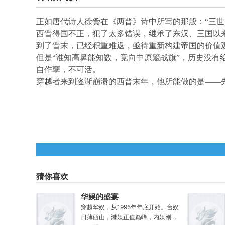
正如唐代诗人徐夤在《两晋》诗中所写的那般：“三
西晋得国不正，犯了太多错误，继承了东汉、三国以
到了晋末，已经积重难返，亟待重新构建帝国的价值
但是“谁知高鼻能知数，竞向中原簸战旗”，历史没有
自作孽，不可活。
穿越者来到逐渐崩溃的西晋末年，他所能做的是——
猜你喜欢
华娱的盛宴
穿越华娱，从1995年年底开始。台娱
日薄西山，港娱正值巅峰，内娱刚刚