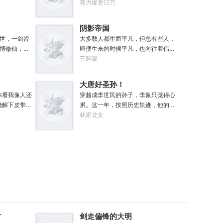
现，每有灵
银河的大裂隙撕裂了帝国，黑暗绝望
努力爆更日万
外奖励。收
的终焉时代降临。人类的命运似乎已
枚。收获玄
被注定，要在无休止的恐怖战争中走
阴影帝国
份。收获幽
向灭亡。直到误以为自己在玩虚拟现
世，一剑皆
大多数人都生而平凡，但总有些人，
方一张。
实游戏的达奇，冒失的来到这个世
博修仙，两
即便生来的时候平凡，也向往着伟
自家灵田，
界。“剧情对话什么的最烦人了，统统
大。从被剥削的黑户杂工，到黑暗中
三脚架
海桑田。“什
跳过。”“我不想知道为什么，我只想
的教父；从遵守规则的社会底层，到
寻仙缘，得
大开杀戒。”基里曼：达奇是个优秀的
制定规则的幕后皇帝；阳光照耀时这
“我只想安安
战士，就是不爱听人话，每次想和他
大唐好圣孙！
个国家属于联邦，夜幕降临后它则属
说些什么，他都要跳过。塔拉辛：我
你看我像人还
穿越成李世民的孙子，李象只觉得心
于我！“有时候，阴影不仅能够和光一
很好奇，他是怎么把恒星敲成一个个
骁解下皮带，
累。这一年，按照历史轨迹，他的犬
样大，甚至还能遮住光！”“我们从不
方块的。钛族：对那家伙来说，物理
是一个修
父李承乾造反未遂，全家流放黔州。
林家龙女
敲诈勒索任何人，我们赚到的每一分
学已经不存在了。恐虐：那混蛋造了
魔鬼怪横行
为了不被犬父连累，李象决定先一步
钱，在良心上都能过的去。”如果有人
根大柱子，说要用来撅我。纳垢：他
来的物品通
对东宫夫子发动激昂！你不是喜欢占
在夜晚敲响你的房门，他们要么为你
把我的孩子抓了，把他们洗得白白净
属法宝和本
据道德高地吗？那我就站的比你更
带来我的问候，要么为你的狂妄带来
净的，这种羞辱让我悲愤欲绝。奸
甲、流血、
高！第一步，爷们要战斗！第二步，
毁灭。至于你会得到什么，这要看你
奇：一切变化都是命运的一部分，但
痛、恐惧、
恨爹不成钢！多年以后，早已登基为
怎么选，我的朋友！
命运被那个混蛋给打碎了。色孽：其
武不惑、万
帝的李象回想起这段时光，总是会感
实达奇已经被我腐化了，但我不敢告
…】杀死妖
慨。这个家没我，迟早得散！
诉他。………………达奇：前面忘了，
法可以加点
后面也忘了，总之，让亚空间燃烧
条斩妖除
吧。帝皇：支持，666。
！
材
剑走偏锋的大明