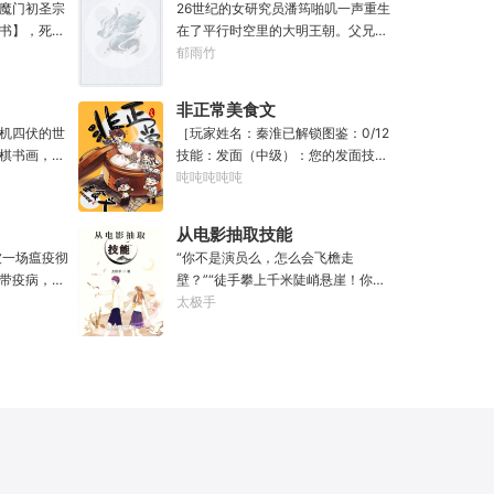
同学，大事不
魔门初圣宗
26世纪的女研究员潘筠啪叽一声重生
“知道啦，我
书】，死后
在了平行时空里的大明王朝。父兄被
头再来，还
冤流放大同。不过她手上有前世研究
郁雨竹
，寿命，甚
所里的镇馆神器——灵境！为救家
次数有限，
人，潘筠化身道观小道士，仗剑提猫
非正常美食文
修仙界乱世
走大明。潘小黑：天杀的潘筠，老子
机四伏的世
［玩家姓名：秦淮已解锁图鉴：0/12
魔门苟住，
诅咒你一辈子考不上度牒。潘筠大剑
棋书画，都
技能：发面（中级）：您的发面技术
山，奈何魔
拍上去：闭嘴，信不信扣你鱼仔。
无尽威能。
已击败全国99%的早餐店师傅。（0/1
吨吨吨吨吨
材。第一
滴墨可将三
0000）调馅（高级）：您的调馅水
第二世，好
进入这方世
平已击败全国100%的早餐店师傅
兄毒手。第
从电影抽取技能
·开词道，写
（0/100000）……评价：一个初出茅
世之后，再
被一场瘟疫彻
“你不是演员么，怎么会飞檐走
难以触摸的
庐的新手］踏进食堂的那一刻，美食
经成为了一
带疫病，仙
壁？”“徒手攀上千米陡峭悬崖！你是
人争道。精
文主角迎来了他加载成功的系统。秦
畜生的那一
降，重则还
魔鬼吗？”面对一众绯闻女星惊呼，杜
太极手
三十六计，
淮：美食文，早说呀，这个他熟！后
，说话又好
仙法不可同
笙淡定瞥向从影片中获得的绝技：
知者谓他情
来——秦淮发现这好像不是个单纯的
”
个巨大的黑
【龙象般若功（紫）：十龙十象之
情。
美食文系统。好像还加了些奇奇怪怪
来，虽有雄
力，般若金身，金刚不坏！】“我这十
的东西。连带着他看邻居、朋友、客
打滚，蹉跎
层功力显化，金光如丈，体质強一点
人、员工都不太像人……不过没事。
觉醒异宝，
很合理吧？”《天龙》、《无间道》、
遇事不决，先吃一口！.游戏说明：1.
人生转为黄
《倚天》、《功夫》、《疾速追杀》
本游戏自由度极高，请玩家自行探
！于是，李
……
索。2.本游戏不会干预玩家的任何选
！第二世，
择，请玩家努力解锁图鉴。3.一切解