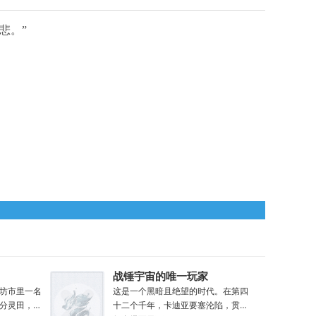
悲。”
战锤宇宙的唯一玩家
坊市里一名
这是一个黑暗且绝望的时代。在第四
分灵田，苟
十二个千年，卡迪亚要塞沦陷，贯穿