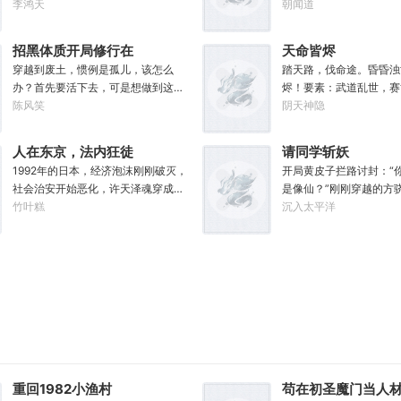
糊口。可当女儿出生的刹那……父凭
李鸿天
活于修行界。好在意外发
朝闻道
女贵，人生不再平凡。……女儿平安
植成熟，自己便能得到额
出生，你获得道果【仙工】女儿一
获剑草一株，获得剑丸一
招黑体质开局修行在
天命皆烬
岁，平平安安，你获得道果【龙象金
虫藤一株，获得隐星砂一
废土
穿越到废土，惯例是孤儿，该怎么
踏天路，伐命途。昏昏浊
刚】女儿两岁，无病无灾，获得道果
泉花一朵，获得螟焰丹丹
办？首先要活下去，可是想做到这一
烬！要素：武道乱世，赛
【无垢心】女儿三岁，活泼机灵，获
……从此，他便安分守住
点并不容易。饱暖之后就该思……咳
陈风笑
界门
阴天神隐
得道果【棋圣】女儿四岁、五岁、六
坐看修行界风起云涌，沧
咳，就该考虑怎么变强了，这更不容
岁…………李澈发现，女儿每长大一
么切磋斗法，秘境探索，
易。等曲涧磊开始逐渐变强，他意外
岁，他便可凝聚出一颗道果，加持己
法宝……通通与我无关！”
人在东京，法内狂徒
请同学斩妖
地发现，这个废土……不是他想像的
身。从此以后，李澈有了一个朴实无
静静的种田。”
1992年的日本，经济泡沫刚刚破灭，
开局黄皮子拦路讨封：“
废土！
华的愿望。一岁一道果，默默守长
社会治安开始恶化，许天泽魂穿成一
是像仙？”刚刚穿越的方
生。为父只想……从老婆孩子热炕头
名叫青山秀信的刑事警察，刚睁开眼
竹叶糕
劈头盖脸地抽了过去！这
沉入太平洋
开始，心平气和的守护女儿长生不
就发现自己正被五花大绑着……新世
士、武者和凡人并存，妖
死。默默凝聚道果亿亿万。至此修行
纪初有权威杂志称：从90年代开始日
的危险世界。幸好方骁带
炼神，无敌天地间。
本虽然失去了10年，但是他们也得到
通变成了强大的法宝。专
了青山秀信这样一位传奇人物。对此
命法宝！【三棱刺】【破
部分日本国民表示：八嘎！我们宁愿
伤蚀】【铜头皮带】【疼
再失去100年也不想要这个国贼！
断骨】【赤子心册】【万
法不入、万邪不侵】【…
怪就能得到经验，修炼功
晋升。方骁由此踏上了一
魔、日月换新的逆天之路
重回1982小渔村
苟在初圣魔门当人