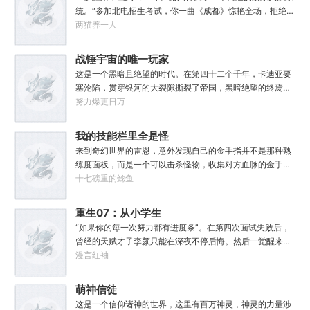
吗？”“很忙。”林序点点头。“我得去毁灭下一个世界了。”
统。“参加北电招生考试，你一曲《成都》惊艳全场，拒绝蜜
姐邀请，发疯苦学备战高考，以专业第一名入学，恭喜你，
两猫养一人
获得了【娜扎的非凡颜值】”“参加《绣春刀》试镜，你为梦
想窒息，带资进组，截胡男一号，与狮姐疯狂炒CP，成功登
战锤宇宙的唯一玩家
顶周票房冠军，恭喜你，获得了【张震的卓越气质】”……什
这是一个黑暗且绝望的时代。在第四十二个千年，卡迪亚要
么是顶流？永争第一，绝不服输！强大的人气，恐怖的票
塞沦陷，贯穿银河的大裂隙撕裂了帝国，黑暗绝望的终焉时
房，无敌的收视率，踏着无数对手铸就威名，颜值与才华并
代降临。人类的命运似乎已被注定，要在无休止的恐怖战争
努力爆更日万
存，真实不做作，拥有一个广为流传的爱恨恩怨故事。十年
中走向灭亡。直到误以为自己在玩虚拟现实游戏的达奇，冒
如一日，永不停歇的输出爆款！
失的来到这个世界。“剧情对话什么的最烦人了，统统跳
我的技能栏里全是怪
过。”“我不想知道为什么，我只想大开杀戒。”基里曼：达奇
物招
来到奇幻世界的雷恩，意外发现自己的金手指并不是那种熟
是个优秀的战士，就是不爱听人话，每次想和他说些什么，
练度面板，而是一个可以击杀怪物，收集对方血脉的金手
他都要跳过。塔拉辛：我很好奇，他是怎么把恒星敲成一个
指。.......原本的黑白遗像，突然间变成了彩色，哥布林图标
十七磅重的鲶鱼
个方块的。钛族：对那家伙来说，物理学已经不存在了。恐
顿时就栩栩如生起来。无论是满嘴的尖牙，还是那几欲滴落
虐：那混蛋造了根大柱子，说要用来撅我。纳垢：他把我的
的口水，都是那么的鲜活，一瞬间，哥布林仿佛活了过来。
重生07：从小学生
孩子抓了，把他们洗得白白净净的，这种羞辱让我悲愤欲
还未等雷恩多想，他忽然感到全身肌肉似乎紧实了一些，同
绝。奸奇：一切变化都是命运的一部分，但命运被那个混蛋
开始加点
“如果你的每一次努力都有进度条”。在第四次面试失败后，
时，小腹......“这.......”当他有些茫然，眼角余光瞥过属性栏
给打碎了。色孽：其实达奇已经被我腐化了，但我不敢告诉
曾经的天赋才子李颜只能在深夜不停后悔。然后一觉醒来穿
时：【姓名：雷恩】【职业：农夫】【加持血脉：普通哥布
他。………………达奇：前面忘了，后面也忘了，总之，让亚
越回了小学时代。好消息：上天给了他弥补遗憾的机会。坏
漫言红袖
林血脉】【血脉天赋：高速繁殖lv2......灵巧lv1.......】【力
空间燃烧吧。帝皇：支持，666。
消息：也让他各项能力全方位回到小学生水平。好消息：附
量：5】【敏捷：5（+1）】【体质：5】【智力：7】【感
赠了一个加点系统。坏消息：没有系统说明也没有任务。李
萌神信徒
知：5】【魅力：5】......于是，他看向那些强大或变异怪物
颜记得自己穿越了，却只能接触某人某事时回忆起相关记
的眼神，并没有寻常冒险者的惊恐、畏惧，而是满满的期待
这是一个信仰诸神的世界，这里有百万神灵，神灵的力量涉