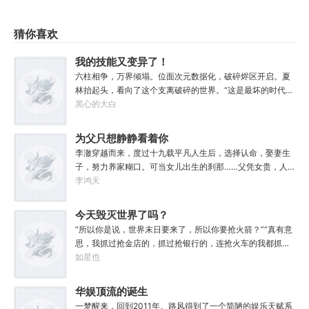
猜你喜欢
我的技能又变异了！
六柱相争，万界倾塌。位面次元数据化，破碎烬区开启。夏
林抬起头，看向了这个支离破碎的世界。“这是最坏的时代，
坏就坏在异族入侵，魔怪横行，人族内斗，蝇营狗苟。”“这
黑心的大白
也是最好的时代，好就好在我叫夏林，序列一，不定之影，
至高无上！”【不稳定变异：您的所有技能都会在一次烬区开
为父只想静静看着你
始时产生随机变异。您所承受的一切buff或debuff，亦将产
长生
李澈穿越而来，度过十九载平凡人生后，选择认命，娶妻生
生随机变异。】……【背刺（F级技能）：从背后发起的攻击
子，努力养家糊口。可当女儿出生的刹那……父凭女贵，人
伤害增加。】【背刺（变异）：当你背刺所属势力后，根据
生不再平凡。……女儿平安出生，你获得道果【仙工】女儿
李鸿天
所造成的影响永久提升全属性。】……【照明戏法（F级技
一岁，平平安安，你获得道果【龙象金刚】女儿两岁，无病
能）：点亮黑暗。】【核爆太阳拳（变异）：点燃世界，散
无灾，获得道果【无垢心】女儿三岁，活泼机灵，获得道果
今天毁灭世界了吗？
播爱与核平。】……【六甲天兵（S级技能）：召唤六甲天
【棋圣】女儿四岁、五岁、六岁…………李澈发现，女儿每长
兵，降妖除魔。】【身怀六甲天兵（变异）：让目标强制受
“所以你是说，世界末日要来了，所以你要抢火箭？”“真有意
大一岁，他便可凝聚出一颗道果，加持己身。从此以后，李
孕，子嗣必为天兵转世，自带灵根。】……爆炸级的属性，
思，我抓过抢金店的，抓过抢银行的，连抢火车的我都抓
澈有了一个朴实无华的愿望。一岁一道果，默默守长生。为
规则性的技能。我，夏林，即是数值怪，又是机制怪！“完
过，就是没抓过抢火箭的。”“你怎么想的？就算你真把火箭
如星也
父只想……从老婆孩子热炕头开始，心平气和的守护女儿长
蛋，我的技能又变异了！”夏林攥紧双拳，笑容越发变
抢下来了，你会开吗？”坐在男人对面的林序缓缓点头。“会
生不死。默默凝聚道果亿亿万。至此修行炼神，无敌天地
态。“哦，纠正一下，完蛋这两个字，是我替你们说的。”
开。”“真的，我已经开过无数次了。”“还有，你们真得快
华娱顶流的诞生
间。
点，我没时间了。”“没时间？”男人呵呵一笑。“你很忙
一梦醒来，回到2011年。路风得到了一个简陋的娱乐天赋系