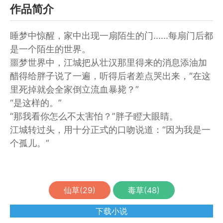
作品简介
睡梦中惊醒，家中出现一扇陌生的门......每扇门后都
是一个陌生的世界。
噩梦世界中，江城把从壮汉那里得来的消息添油加
醋得给胖子说了一遍，听得后者差点哭出来，“在这
里死掉就会全家倒立流血暴毙？”
“是这样的。”
“那我看你怎么不太害怕？”胖子瞪大眼睛。
江城转过头，用十分正式的口吻说道：“因为我是一
个孤儿。”
仙草(
29
)
毒草(
48
)
下载小说