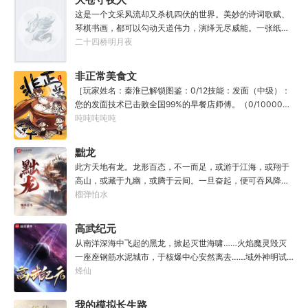
教导？”
这是一个文采风流却又杀机四伏的世界。美妙的诗词歌赋、
琴棋书画，都可以勾动天道伟力，演绎无尽威能。一张纸可
封万载凶谷，一滴墨可将三千里海域化为永夜。林苏进入这
二十四桥明月夜
方世界，实力不允许他平凡···开词道，写文章，提笔就是他
人毕生难以触摸的天花板，敢与诸子百家圣人争道。精智
非正常美食文
计，察人心，演绎兵法三十六计，弹指间可换一国之君。不
［玩家姓名：秦淮已解锁图鉴：0/12技能：发面（中级）：
知者谓他情种，知他者，言他为真性情。
您的发面技术已击败全国99%的早餐店师傅。（0/10000）
调馅（高级）：您的调馅水平已击败全国100%的早餐店师
吨吨吨吨吨
傅（0/100000）……评价：一个初出茅庐的新手］踏进食堂
的那一刻，美食文主角迎来了他加载成功的系统。秦淮：美
黜龙
食文，早说呀，这个他熟！后来——秦淮发现这好像不是个
此方天地有龙。龙形百态，不一而足，或游于江海，或翔于
单纯的美食文系统。好像还加了些奇奇怪怪的东西。连带着
高山，或藏于九幽，或腾于云间。一旦奋起，便可吞风降
他看邻居、朋友、客人、员工都不太像人……不过没事。遇
雪，引江划河，落雷喷火，分山避海。此处人间也有龙。人
榴弹怕水
事不决，先吃一口！.游戏说明：1.本游戏自由度极高，请玩
中之龙，胸怀大志，腹有良谋，有包藏宇宙之机，吞吐天地
家自行探索。2.本游戏不会干预玩家的任何选择，请玩家努
之志。一时机发，便可翻云覆雨，决势分野，定鼎问道，证
高武纪元
力解锁图鉴。3.一切解释归游戏所有。
位成龙。作为一个迷路的穿越者，张行一开始也想成龙，但
从南洋深海中飞起的黑龙，掀起灭世海啸……火焰魔灵毁灭
后来，他发现这个行当卷的太厉害了，就决定改行，去黜落
一座座钢筋水泥城市，于核爆中心安然离去……域外神明试
群龙。所谓行尽天下路，使天地处处通，黜遍天下龙，使世
图统治整片星海……这是人类科技高度发达的未来世界。也
烽仙
间人人可为龙。
是掀起生命进化狂潮的高武纪元。即将高考的武道学生李
源，心怀能观想星海的奇异神宫，在这个世界艰难前行。多
我的模拟长生路