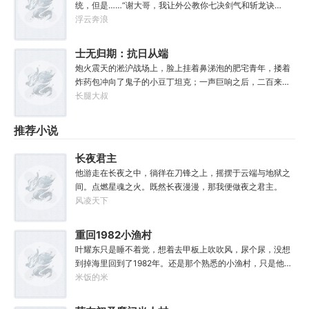
统，但是……“谢大哥，我让外公教你七决剑气和斩龙诀
吧！”“谢大哥，江湖危险，这把磐龙剑你拿着用。”“谢大
浮云奔浪
哥……”看了眼啥都没有的系统，谢云书悟了——女娲娘娘，
我不想努力了！
士无归期：抗日从端
个炮楼开始
炮火震天的淞沪战场上，脸上挂着鼻涕泡的肥宅青年，搂着
炸药包冲向了鬼子的小豆丁坦克；一声巨响之后，二百来斤
的肥宅连一个完整的部件都找不到了。打成了废墟的斯大林
长腿大叔
格勒战场中，中年的油腻仓管员心中慌得一批；因为端着三
八大盖的他，对面趴着的对手是有着‘狙击之王’称呼的康涅格
推荐小说
少校。597.9高地上，被炸断了双腿的小白领拖着水桶，一步
步的艰难向着坑道中爬行，因为里面有着一群已经很多天没
长夜君主
有喝水的战友，等待着他的水去救命；皎洁的月色中，一条
他游走在长夜之中，徜徉在刀锋之上，摇摆于云端与地狱之
血迹在地面上拉出老长。总之，现代位面的小青年胡彪被系
间。点燃星魂之火。既然长夜漫漫，那我便做夜之君主。
统选中了，必须去诸天战场完成一些不可能的任务，赢了风
风凌天下
生水起、输了全村去他家吃席的那种。怎么办？当然是召唤
网友帮忙了。因为根据他丰富的召唤经验，再垃圾的网友多
死几次之后，也能比传说中‘都市兵王’更为靠谱……
重回1982小渔村
叶耀东只是睡不着觉，想着去甲板上吹吹风，尿个尿，没想
到掉海里回到了1982年。还是那个熟悉的小渔村，只是他已
经不是年轻时候的他了。混账了半辈子，这回他想好好来过
米饭的米
的，只是怎么一个个都不相信呢……上辈子没出息，这辈子
他也没什么大理想大志向，只想挽回遗憾，跟老婆好好过日