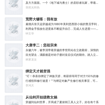
忆，甚至要毫无头绪地摸清加点系统规则。但无所谓，这
和希冀......请问，哪里有巨龙啊？那个.......邪神算不算怪物？
及方方面面。一个《地下城与勇士》的圣职者玩家，带着圣
个“全能加点”系统主打一个练就有效，你付出的每一滴汗水
职者的技能来到了这个世界，随后他创建了一个教会，萌神
突然光和热
都将得到回报。人生重来一遭，弥补遗憾算甚？系统驱动着
教。
李颜体验世间的一切，他无法想象这辈子会变得何等灿烂辉
荒野大镖客：我有放
煌。“没有什么能阻止我站在人类之巅了！”
生进度条
雇佣兵张天远穿越成为1880年美利坚西部小镇的警员亨利，
利用金手指放生进度条不断提升自己，完成人生进度——警
员、警长、赏金猎人、私酒寡头、矿业巨头、石油巨头、城
钟文华
市老板、军工巨头、国王......辽阔苍茫的西部有很多神枪手，
但是枪神只有一个——亨利！这是主角亨利从西部开始战
大唐李二：恁祖宗来
斗、探险、冒险、修炼、进化的故事，顺便结识天下美女，
了！
永徽六年，被李清带着穿越的李世民站在立政殿前，深情的
成为世界之主。通篇都是主角的个人英雄主义，不是群像，
目光望去，满眼都是对幼子册封皇后仪式的期待。踏入立政
不喜勿入
殿的那一刻，李二彻底破防了。“稚奴！你咋和媚娘在一
林家龙女
起？！”……………………得到系统的李清，收获了一个系统的
任务。只要他能够带着大唐二十个平行位面完成“世界上只有
绑定天才就变强
一个大唐”的成就，便可以立地成仙。李清表示，成仙都是次
“叮！恭喜你绑定了神族天骄，将获得等同于对方150%的修
要的，我首先想看乐子。这是一个带着李世民暴打后世昏君
行感悟和修行速度！”“与绑定对象产生修行相关事宜，可获
的故事
得额外奖励。”“祝您修行愉快！”……蓦然回首，发现。你，
李鸿天
无敌了。
从仙剑开始拯救女娲
穿越到仙剑世界，开局成了夏侯韬工具人义子。好在有个系