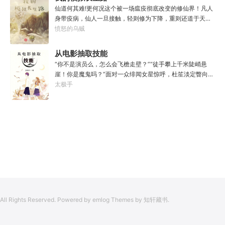
年以后。“我现在的飞行速度是122682米/每秒，力量爆发
仙道何其难!更何况这个被一场瘟疫彻底改变的修仙界！凡人
是……”李源在距蓝星表层约180公里的大气层中极速飞行，
身带疫病，仙人一旦接触，轻则修为下降，重则还道于天，
冰冷眸子盯着昏暗虚空尽头那条形似神话传说中神龙的庞然
于是仙凡永隔；仙法不可同修，整个修仙界成为了一个巨大
愤怒的乌贼
大物：“你，应该是所有入侵半神生命体中最强的一个
的黑暗森林；……李凡穿越而来，虽有雄心万丈，却只能于
了。”“只可惜，现在的我，可以称之为……武神！”
凡尘中打滚，蹉跎一生。好在临终之时终于觉醒异宝，能够
从电影抽取技能
化真为假，将真实的人生转为黄粱一梦，重回刚穿越之时！
“你不是演员么，怎么会飞檐走壁？”“徒手攀上千米陡峭悬
于是，李凡开始了他的漫漫长生路！第二世，李凡历时五十
崖！你是魔鬼吗？”面对一众绯闻女星惊呼，杜笙淡定瞥向从
载终权倾天下，但却遍寻世间而不见仙踪。只在人生的末尾
影片中获得的绝技：【龙象般若功（紫）：十龙十象之力，
太极手
得见仙人痕迹。第三世，李凡殚精竭虑、百般谋划，却终抵
般若金身，金刚不坏！】“我这十层功力显化，金光如丈，体
不过仙人一剑！第四世…………我，李凡，一介凡人，百世不
质強一点很合理吧？”《天龙》、《无间道》、《倚天》、
悔，但求长生！
《功夫》、《疾速追杀》……
All Rights Reserved. Powered by emlog Themes by 知轩藏书.