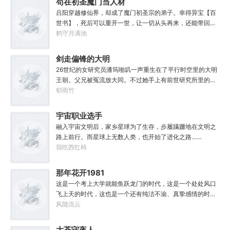
苟在初圣魔门当人材
子，一家子平安喜乐就好。
吕阳穿越修仙界，却成了魔门初圣宗的弟子。幸得异宝【百
世书】，死后可以重开一世，让一切从头再来，还能带回前
世的宝物，修为，寿命，甚至觉醒特殊的天赋。奈何次数有
鹤守月满池
限，并非真的不死不灭。眼见修仙界乱世将至，吕阳原本决
定先在魔门苟住，一世世苦修，不成仙不出山，奈何魔门凶
剑走偏锋的大明
险异常，遍地都是人材。第一世，吕阳惨遭师姐暗算。第二
26世纪的女研究员潘筠啪叽一声重生在了平行时空里的大明
世，好不容易反杀师姐，又遭师兄毒手。第三世，第四
王朝。父兄被冤流放大同。不过她手上有前世研究所里的镇
世……直到百世之后，再回首，吕阳才发现自己已经成为了
馆神器——灵境！为救家人，潘筠化身道观小道士，仗剑提
郁雨竹
一代魔道巨擘，初圣宗里最畜生的那一个。“魔门个个都是人
猫走大明。潘小黑：天杀的潘筠，老子诅咒你一辈子考不上
材，说话又好听。”“我超喜欢这里的！”
度牒。潘筠大剑拍上去：闭嘴，信不信扣你鱼仔。
宇宙职业选手
融入宇宙文明后，家乡星球为了生存，步履蹒跚地在文明之
路上前行。而星球上无数人类，也开始了进化之路……
我吃西红柿
那年花开1981
这是一个考上大学就能鱼跃龙门的时代，这是一个处处风口
飞上天的时代，这也是一个还有纯洁不渝、真挚感情的时
代；只不过李野刚刚来到这个时代，却被劝着放弃高考进厂
风随流云
打螺丝；“反正你也考不上，就死了这条心吧！”“我堂堂二本
冲刺型选手会考不上？那岂不是辜负了那么多年体育老师的
大苍守夜人