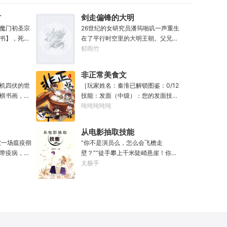
如今我却只
手，却不知道该如何做抉择。
“这本《七分归
材
剑走偏锋的大明
我如今不是
魔门初圣宗
26世纪的女研究员潘筠啪叽一声重生
说我少了七
书】，死后
在了平行时空里的大明王朝。父兄被
话一句都不要
头再来，还
冤流放大同。不过她手上有前世研究
郁雨竹
举宫飞天
，寿命，甚
所里的镇馆神器——灵境！为救家
，沦为妖
次数有限，
人，潘筠化身道观小道士，仗剑提猫
非正常美食文
！”……段云
修仙界乱世
走大明。潘小黑：天杀的潘筠，老子
机四伏的世
［玩家姓名：秦淮已解锁图鉴：0/12
武，传传
魔门苟住，
诅咒你一辈子考不上度牒。潘筠大剑
棋书画，都
技能：发面（中级）：您的发面技术
怎么就成了
山，奈何魔
拍上去：闭嘴，信不信扣你鱼仔。
无尽威能。
已击败全国99%的早餐店师傅。（0/1
吨吨吨吨吨
是污蔑！同
材。第一
滴墨可将三
0000）调馅（高级）：您的调馅水
有问题？错
第二世，好
进入这方世
平已击败全国100%的早餐店师傅
！
兄毒手。第
从电影抽取技能
·开词道，写
（0/100000）……评价：一个初出茅
世之后，再
被一场瘟疫彻
“你不是演员么，怎么会飞檐走
难以触摸的
庐的新手］踏进食堂的那一刻，美食
经成为了一
带疫病，仙
壁？”“徒手攀上千米陡峭悬崖！你是
人争道。精
文主角迎来了他加载成功的系统。秦
畜生的那一
降，重则还
魔鬼吗？”面对一众绯闻女星惊呼，杜
太极手
三十六计，
淮：美食文，早说呀，这个他熟！后
，说话又好
仙法不可同
笙淡定瞥向从影片中获得的绝技：
知者谓他情
来——秦淮发现这好像不是个单纯的
”
个巨大的黑
【龙象般若功（紫）：十龙十象之
情。
美食文系统。好像还加了些奇奇怪怪
来，虽有雄
力，般若金身，金刚不坏！】“我这十
的东西。连带着他看邻居、朋友、客
打滚，蹉跎
层功力显化，金光如丈，体质強一点
人、员工都不太像人……不过没事。
觉醒异宝，
很合理吧？”《天龙》、《无间道》、
遇事不决，先吃一口！.游戏说明：1.
人生转为黄
《倚天》、《功夫》、《疾速追杀》