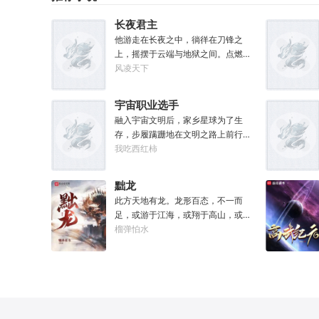
息：也让他各项能力全方位回到小学
生水平。好消息：附赠了一个加点系
长夜君主
统。坏消息：没有系统说明也没有任
他游走在长夜之中，徜徉在刀锋之
务。李颜记得自己穿越了，却只能接
上，摇摆于云端与地狱之间。点燃星
触某人某事时回忆起相关记忆，甚至
魂之火。既然长夜漫漫，那我便做夜
风凌天下
要毫无头绪地摸清加点系统规则。但
之君主。
无所谓，这个“全能加点”系统主打一
个练就有效，你付出的每一滴汗水都
宇宙职业选手
将得到回报。人生重来一遭，弥补遗
融入宇宙文明后，家乡星球为了生
憾算甚？系统驱动着李颜体验世间的
存，步履蹒跚地在文明之路上前行。
一切，他无法想象这辈子会变得何等
而星球上无数人类，也开始了进化之
我吃西红柿
灿烂辉煌。“没有什么能阻止我站在人
路……
类之巅了！”
黜龙
此方天地有龙。龙形百态，不一而
足，或游于江海，或翔于高山，或藏
于九幽，或腾于云间。一旦奋起，便
榴弹怕水
可吞风降雪，引江划河，落雷喷火，
分山避海。此处人间也有龙。人中之
龙，胸怀大志，腹有良谋，有包藏宇
宙之机，吞吐天地之志。一时机发，
便可翻云覆雨，决势分野，定鼎问
道，证位成龙。作为一个迷路的穿越