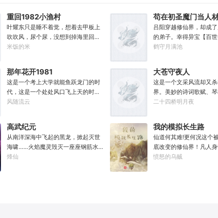
告诉我这桩功滋阴壮阳，
错，奥默.林顿，林顿事务所的所长、
能蹲着尿尿，呜呜......”
重回1982小渔村
苟在初圣魔门当人
中央特雷森的名训练员、黑暗反派系
元气》是那魔头教的我，
叶耀东只是睡不着觉，想着去甲板上
吕阳穿越修仙界，却成了
外观第33届冠军得主——当然，他不
被杀就是踩屎，神算先生
吹吹风，尿个尿，没想到掉海里回到
的弟子。幸得异宝【百世
爱听最后这个头衔。值得一提的
成气运。”“段魔头说的
了1982年。还是那个熟悉的小渔村，
米饭的米
可以重开一世，让一切从
鹤守月满池
是……他到现在也总是不顺心。”“因为
听！万妙宫的仙子本来要
只是他已经不是年轻时候的他了。混
能带回前世的宝物，修为
最近老有人在他事务所咨询赛马娘的
的，结果却一夜间入了魔
账了半辈子，这回他想好好来过的，
至觉醒特殊的天赋。奈何
问题，而不是怪兽。”
那年花开1981
大苍守夜人
女，这都是段老魔的手笔
只是怎么一个个都不相信呢……上辈
并非真的不死不灭。眼见
这是一个考上大学就能鱼跃龙门的时
这是一个文采风流却又杀
很是不解，自己不过练练
子没出息，这辈子他也没什么大理想
将至，吕阳原本决定先在
代，这是一个处处风口飞上天的时
界。美妙的诗词歌赋、琴
功，偶尔法天象地一下，
大志向，只想挽回遗憾，跟老婆好好
一世世苦修，不成仙不出
代，这也是一个还有纯洁不渝、真挚
风随流云
可以勾动天道伟力，演绎
二十四桥明月夜
罄竹难书的魔头了呢？这
过日子，一家子平安喜乐就好。
门凶险异常，遍地都是人
感情的时代；只不过李野刚刚来到这
一张纸可封万载凶谷，一
样的功法，为什么我就没
世，吕阳惨遭师姐暗算。
个时代，却被劝着放弃高考进厂打螺
千里海域化为永夜。林苏
的是你们，不可能是我啊
不容易反杀师姐，又遭师
高武纪元
我的模拟长生路
丝；“反正你也考不上，就死了这条心
界，实力不允许他平凡··
三世，第四世……直到百
从南洋深海中飞起的黑龙，掀起灭世
仙道何其难!更何况这个
吧！”“我堂堂二本冲刺型选手会考不
文章，提笔就是他人毕生
回首，吕阳才发现自己已
海啸……火焰魔灵毁灭一座座钢筋水
底改变的修仙界！凡人身
上？那岂不是辜负了那么多年体育老
天花板，敢与诸子百家圣
代魔道巨擘，初圣宗里最
泥城市，于核爆中心安然离去……域
烽仙
人一旦接触，轻则修为下
愤怒的乌贼
师的教导？”
智计，察人心，演绎兵法
个。“魔门个个都是人材
外神明试图统治整片星海……这是人
道于天，于是仙凡永隔；
弹指间可换一国之君。不
听。”“我超喜欢这里的！
类科技高度发达的未来世界。也是掀
修，整个修仙界成为了一
种，知他者，言他为真性
起生命进化狂潮的高武纪元。即将高
暗森林；……李凡穿越而
考的武道学生李源，心怀能观想星海
心万丈，却只能于凡尘中
的奇异神宫，在这个世界艰难前行。
一生。好在临终之时终于
多年以后。“我现在的飞行速度是122
能够化真为假，将真实的