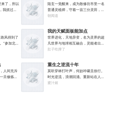
要来了，所以
陆玄一觉醒来，成为散修坊市里一名
思，我抓过抢
普通灵植师，守着一亩三分灵田，苟
连抢火车的
活于修行界。好在意外发现，每有灵
朝闻道
火箭
植成熟，自己便能得到额外奖励。收
算你真把火箭
获剑草一株，获得剑丸一枚。收获玄
我的天赋面板能加点
坐在男人对面
虫藤一株，获得隐星砂一份。收获幽
。路风得到了
世界进化，天地异变，名为灵界的超
”“真的，我
泉花一朵，获得螟焰丹丹方一张。
。“参加北电
凡世界与地球相互融合，灵能者出现
还有，你们真
……从此，他便安分守住自家灵田，
》惊艳全
在世界的舞台，造就新的时
肚子吃撑了
没时间？”男
坐看修行界风起云涌，沧海桑田。“什
苦学备战高
代。...“诶，我这天赋面板下面怎么有
”“很
么切磋斗法，秘境探索，寻仙缘，得
恭喜你，获
个加号？”“来都来了，不点一下试
得去毁灭下一
法宝……通通与我无关！”“我只想安安
地
重生之逆流十年
”“参加《绣
试？”【第二天赋觉醒中...】原来这就
静静的种田。”
，人间充斥
莫听穿林打叶声，何妨吟啸且徐行。
息，带资进
是我真正的天赋吗？面板！加天
一旦修炼，
时光逆流，浪潮回涌。重新站在人生
疯狂炒CP，
赋！....【神勇无双】：高额免伤，使
发癫，重者
的岔路口。徐行久久伫立，双手插进
蜜汁姬
喜你，获得
用长武器时力量判定提升50%。【灵
…段云穿越
口袋，轻快的吹了声口哨，踏上新的
……什么是顶
能-圣体】：巨量提升灵能量，灵能总
功法《玉剑
旅途——回首向来萧瑟处，归去，也
！强大的人
量越多，基础增幅越强。【序列-圣
无一的修行
无风雨也无晴。……重生回十年前，
收视率，踏
耀】：抗性巨量提升，获得全新序列
，让这功法
将遗憾都掐灭。“上辈子的遗憾弥补
值与才华并
力量【神圣力】。....我，叶铭秋，没
穿一切。后
了，但重来一回，还是会有新的遗憾
个广为流传
有开挂，只是天赋异禀！
，怀揣“达者
产生。”几年后，徐·手游霸主·米狐游
一日，永不
从不藏私，传
天使投资人·微讯创始人·互联网幕后新
魔头误我！他
晋大佬·行，低头看着自己的左手和右