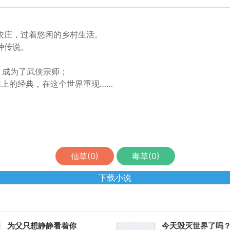
农庄，过着悠闲的乡村生活。
种传说。
。
，成为了武侠宗师；
球上的经典，在这个世界重现……
仙草(
0
)
毒草(
0
)
下载小说
为父只想静静看着你
今天毁灭世界了吗