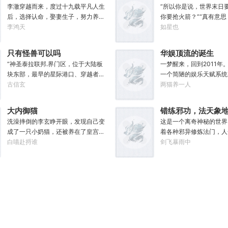
长生
李澈穿越而来，度过十九载平凡人生
“所以你是说，世界末日
后，选择认命，娶妻生子，努力养家
你要抢火箭？”“真有意
糊口。可当女儿出生的刹那……父凭
李鸿天
金店的，抓过抢银行的，
如星也
女贵，人生不再平凡。……女儿平安
我都抓过，就是没抓过抢
出生，你获得道果【仙工】女儿一
的。”“你怎么想的？就
只有怪兽可以吗
华娱顶流的诞生
岁，平平安安，你获得道果【龙象金
抢下来了，你会开吗？”
“神圣泰拉联邦.界门区，位于大陆板
一梦醒来，回到2011年
刚】女儿两岁，无病无灾，获得道果
的林序缓缓点头。“会开。
块东部，最早的星际港口、穿越者特
一个简陋的娱乐天赋系统
【无垢心】女儿三岁，活泼机灵，获
已经开过无数次了。”“
区、赛马娘文化发祥地，有着联邦举
古信玄
招生考试，你一曲《成都
两猫养一人
得道果【棋圣】女儿四岁、五岁、六
得快点，我没时间了。”“
足轻重的经济地位与社会影响力，大
场，拒绝蜜姐邀请，发疯
岁…………李澈发现，女儿每长大一
人呵呵一笑。“你很忙吗？
家还记得这份考点么？”“老师，为什
考，以专业第一名入学，
岁，他便可凝聚出一颗道果，加持己
忙。”林序点点头。“我
大内御猫
错练邪功，法天象
么突然说起这个？”“因为就在今天，
得了【娜扎的非凡颜值】
身。从此以后，李澈有了一个朴实无
个世界了。”
洗澡摔倒的李玄睁开眼，发现自己变
这是一个离奇神秘的世界
我得遗憾却又难免愉快地告知各位一
春刀》试镜，你为梦想窒
华的愿望。一岁一道果，默默守长
成了一只小奶猫，还被养在了皇宫
着各种邪异修炼法门，人
件事，你们的时事政治将增加一串新
组，截胡男一号，与狮姐
生。为父只想……从老婆孩子热炕头
里。撒娇，睡觉，晒太阳，做猫应该
白喵赴捋谁
轻者容貌性情变化，入魔
剑飞暴雨中
的考点，或许再过两年还会编入历史
成功登顶周票房冠军，恭
开始，心平气和的守护女儿长生不
比做人容易吧？李玄本打算跟着自己
沦为大药，供邪魔采食…
教材，不过那就不是各位需要担心的
了【张震的卓越气质】”
死。默默凝聚道果亿亿万。至此修行
身份高贵的小主受尽一生恩宠，享受
而来，意外得到一本大药
事了。”“啊？”“怪兽宣传特区——这
流？永争第一，绝不服输
炼神，无敌天地间。
被爱的一生。可惜生活不易，猫猫叹
真解》。没想到他是万中
是界门区即将获得的新称谓，也是今
气，恐怖的票房，无敌的
气，没有李玄这个家都得散。那一
奇才，在不知情的情况下
年的新考点。”“至于造就并推进这项
着无数对手铸就威名，颜
夜，他只是多看了一眼，从此便走上
脱胎换骨，玉剑指路，洞
新政策的形象代言人，既是我的学
存，真实不做作，拥有一
了一条不归路。【虎形十式：1%】李
来他学成的功法越来越多
生，也是各位的学长，换言之，咱们
的爱恨恩怨故事。十年如
玄：呔！大内御猫在此，鼠辈还不束
兼济天下”的理念，段云
学校又出了位大人物。”“呃……难道
停歇的输出爆款！
手就擒！
武天下。谁曾想……“段
是…老希望事事顺心的那位？”“没