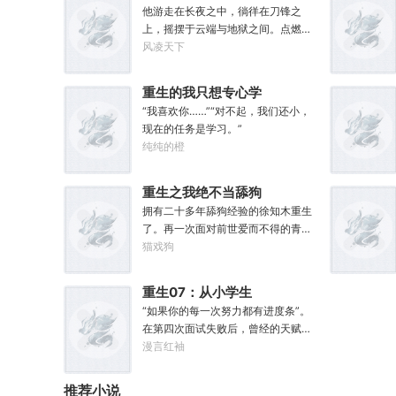
他游走在长夜之中，徜徉在刀锋之
上，摇摆于云端与地狱之间。点燃星
魂之火。既然长夜漫漫，那我便做夜
风凌天下
之君主。
重生的我只想专心学
习
“我喜欢你……”“对不起，我们还小，
现在的任务是学习。”
纯纯的橙
重生之我绝不当舔狗
拥有二十多年舔狗经验的徐知木重生
了。再一次面对前世爱而不得的青梅
竹马，徐知木再也不舔半口！现在的
猫戏狗
他只想赚点钱，去寻找自己真正的宝
藏女孩，可是……“知木你最近怎么都
重生07：从小学生
不理我了？”“徐知木，我脚疼你背我
开始加点
“如果你的每一次努力都有进度条”。
回家好不好？”“知木，我的电脑又坏
在第四次面试失败后，曾经的天赋才
了，你再来帮我修修好不好。”“知
子李颜只能在深夜不停后悔。然后一
漫言红袖
木，我想你了，给我一次机会好不
觉醒来穿越回了小学时代。好消息：
好……”凌晨十二点收到信息的徐知木
上天给了他弥补遗憾的机会。坏消
陷入沉思。姑娘，怎么你成舔狗了？
推荐小说