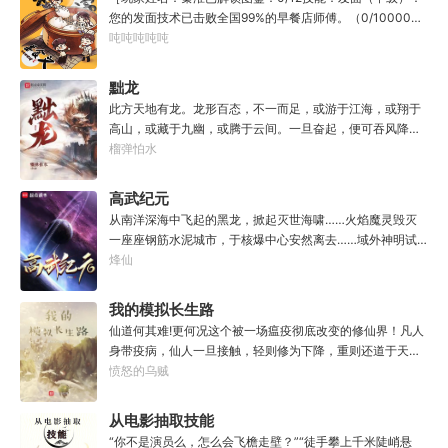
知者谓他情种，知他者，言他为真性情。
您的发面技术已击败全国99%的早餐店师傅。（0/10000）
调馅（高级）：您的调馅水平已击败全国100%的早餐店师
吨吨吨吨吨
傅（0/100000）……评价：一个初出茅庐的新手］踏进食堂
的那一刻，美食文主角迎来了他加载成功的系统。秦淮：美
黜龙
食文，早说呀，这个他熟！后来——秦淮发现这好像不是个
此方天地有龙。龙形百态，不一而足，或游于江海，或翔于
单纯的美食文系统。好像还加了些奇奇怪怪的东西。连带着
高山，或藏于九幽，或腾于云间。一旦奋起，便可吞风降
他看邻居、朋友、客人、员工都不太像人……不过没事。遇
雪，引江划河，落雷喷火，分山避海。此处人间也有龙。人
榴弹怕水
事不决，先吃一口！.游戏说明：1.本游戏自由度极高，请玩
中之龙，胸怀大志，腹有良谋，有包藏宇宙之机，吞吐天地
家自行探索。2.本游戏不会干预玩家的任何选择，请玩家努
之志。一时机发，便可翻云覆雨，决势分野，定鼎问道，证
高武纪元
力解锁图鉴。3.一切解释归游戏所有。
位成龙。作为一个迷路的穿越者，张行一开始也想成龙，但
从南洋深海中飞起的黑龙，掀起灭世海啸……火焰魔灵毁灭
后来，他发现这个行当卷的太厉害了，就决定改行，去黜落
一座座钢筋水泥城市，于核爆中心安然离去……域外神明试
群龙。所谓行尽天下路，使天地处处通，黜遍天下龙，使世
图统治整片星海……这是人类科技高度发达的未来世界。也
烽仙
间人人可为龙。
是掀起生命进化狂潮的高武纪元。即将高考的武道学生李
源，心怀能观想星海的奇异神宫，在这个世界艰难前行。多
我的模拟长生路
年以后。“我现在的飞行速度是122682米/每秒，力量爆发
仙道何其难!更何况这个被一场瘟疫彻底改变的修仙界！凡人
是……”李源在距蓝星表层约180公里的大气层中极速飞行，
身带疫病，仙人一旦接触，轻则修为下降，重则还道于天，
冰冷眸子盯着昏暗虚空尽头那条形似神话传说中神龙的庞然
于是仙凡永隔；仙法不可同修，整个修仙界成为了一个巨大
愤怒的乌贼
大物：“你，应该是所有入侵半神生命体中最强的一个
的黑暗森林；……李凡穿越而来，虽有雄心万丈，却只能于
了。”“只可惜，现在的我，可以称之为……武神！”
凡尘中打滚，蹉跎一生。好在临终之时终于觉醒异宝，能够
从电影抽取技能
化真为假，将真实的人生转为黄粱一梦，重回刚穿越之时！
“你不是演员么，怎么会飞檐走壁？”“徒手攀上千米陡峭悬