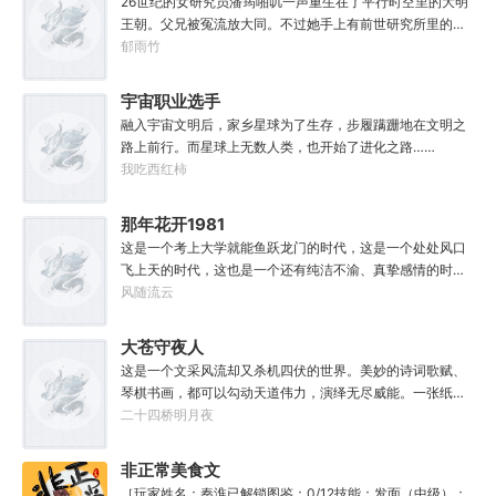
26世纪的女研究员潘筠啪叽一声重生在了平行时空里的大明
世，好不容易反杀师姐，又遭师兄毒手。第三世，第四
王朝。父兄被冤流放大同。不过她手上有前世研究所里的镇
世……直到百世之后，再回首，吕阳才发现自己已经成为了
馆神器——灵境！为救家人，潘筠化身道观小道士，仗剑提
郁雨竹
一代魔道巨擘，初圣宗里最畜生的那一个。“魔门个个都是人
猫走大明。潘小黑：天杀的潘筠，老子诅咒你一辈子考不上
材，说话又好听。”“我超喜欢这里的！”
度牒。潘筠大剑拍上去：闭嘴，信不信扣你鱼仔。
宇宙职业选手
融入宇宙文明后，家乡星球为了生存，步履蹒跚地在文明之
路上前行。而星球上无数人类，也开始了进化之路……
我吃西红柿
那年花开1981
这是一个考上大学就能鱼跃龙门的时代，这是一个处处风口
飞上天的时代，这也是一个还有纯洁不渝、真挚感情的时
代；只不过李野刚刚来到这个时代，却被劝着放弃高考进厂
风随流云
打螺丝；“反正你也考不上，就死了这条心吧！”“我堂堂二本
冲刺型选手会考不上？那岂不是辜负了那么多年体育老师的
大苍守夜人
教导？”
这是一个文采风流却又杀机四伏的世界。美妙的诗词歌赋、
琴棋书画，都可以勾动天道伟力，演绎无尽威能。一张纸可
封万载凶谷，一滴墨可将三千里海域化为永夜。林苏进入这
二十四桥明月夜
方世界，实力不允许他平凡···开词道，写文章，提笔就是他
人毕生难以触摸的天花板，敢与诸子百家圣人争道。精智
非正常美食文
计，察人心，演绎兵法三十六计，弹指间可换一国之君。不
［玩家姓名：秦淮已解锁图鉴：0/12技能：发面（中级）：