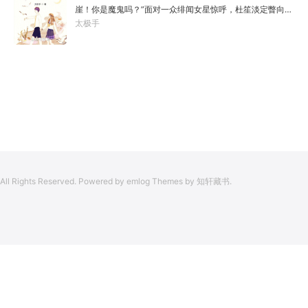
于是，李凡开始了他的漫漫长生路！第二世，李凡历时五十
崖！你是魔鬼吗？”面对一众绯闻女星惊呼，杜笙淡定瞥向从
载终权倾天下，但却遍寻世间而不见仙踪。只在人生的末尾
影片中获得的绝技：【龙象般若功（紫）：十龙十象之力，
太极手
得见仙人痕迹。第三世，李凡殚精竭虑、百般谋划，却终抵
般若金身，金刚不坏！】“我这十层功力显化，金光如丈，体
不过仙人一剑！第四世…………我，李凡，一介凡人，百世不
质強一点很合理吧？”《天龙》、《无间道》、《倚天》、
悔，但求长生！
《功夫》、《疾速追杀》……
All Rights Reserved. Powered by emlog Themes by 知轩藏书.