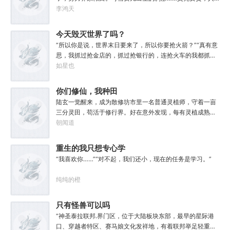
生不再平凡。……女儿平安出生，你获得道果【仙工】女儿
李鸿天
一岁，平平安安，你获得道果【龙象金刚】女儿两岁，无病
无灾，获得道果【无垢心】女儿三岁，活泼机灵，获得道果
今天毁灭世界了吗？
【棋圣】女儿四岁、五岁、六岁…………李澈发现，女儿每长
“所以你是说，世界末日要来了，所以你要抢火箭？”“真有意
大一岁，他便可凝聚出一颗道果，加持己身。从此以后，李
思，我抓过抢金店的，抓过抢银行的，连抢火车的我都抓
澈有了一个朴实无华的愿望。一岁一道果，默默守长生。为
过，就是没抓过抢火箭的。”“你怎么想的？就算你真把火箭
如星也
父只想……从老婆孩子热炕头开始，心平气和的守护女儿长
抢下来了，你会开吗？”坐在男人对面的林序缓缓点头。“会
生不死。默默凝聚道果亿亿万。至此修行炼神，无敌天地
开。”“真的，我已经开过无数次了。”“还有，你们真得快
你们修仙，我种田
间。
点，我没时间了。”“没时间？”男人呵呵一笑。“你很忙
陆玄一觉醒来，成为散修坊市里一名普通灵植师，守着一亩
吗？”“很忙。”林序点点头。“我得去毁灭下一个世界了。”
三分灵田，苟活于修行界。好在意外发现，每有灵植成熟，
自己便能得到额外奖励。收获剑草一株，获得剑丸一枚。收
朝闻道
获玄虫藤一株，获得隐星砂一份。收获幽泉花一朵，获得螟
焰丹丹方一张。……从此，他便安分守住自家灵田，坐看修
重生的我只想专心学
行界风起云涌，沧海桑田。“什么切磋斗法，秘境探索，寻仙
习
“我喜欢你……”“对不起，我们还小，现在的任务是学习。”
缘，得法宝……通通与我无关！”“我只想安安静静的种田。”
纯纯的橙
只有怪兽可以吗
“神圣泰拉联邦.界门区，位于大陆板块东部，最早的星际港
口、穿越者特区、赛马娘文化发祥地，有着联邦举足轻重的