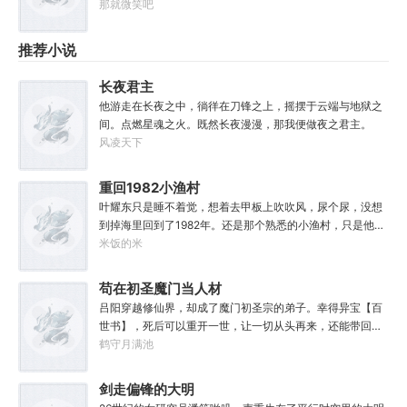
钟祖门下悟龙虎，性命双修炼水火；一粒金丹吞入腹，始知
那就微笑吧
硬？”“精灵世界的万兽神是吧？敢不敢跟我家四神兽比划比
我命不由天。甲子翻腾颜不改，胸中自有转乾坤；道体凡心
划？”“哪来的星空邪物，看我星魂融合技【二十八星
持神通，本心任为自逍遥。粉碎虚空明天机，历劫证道斩青
推荐小说
宿】！”“再来一招星魂融合技【黄道十二宫】！”“什么？你
丝；开天辟地生两仪，斡旋造化陈道君。何为真仙？提挈宇
们想请天马座出山？不好意思，那小子最近有点忙。”“少
宙，把握阴阳，寿敝天地，无有终时，此其道生。我有一炉
年，你想加入星宿派还是星座派？”
长夜君主
灵汤，服之立地化作大罗仙。道友，可要浅酌一二？
他游走在长夜之中，徜徉在刀锋之上，摇摆于云端与地狱之
间。点燃星魂之火。既然长夜漫漫，那我便做夜之君主。
风凌天下
重回1982小渔村
叶耀东只是睡不着觉，想着去甲板上吹吹风，尿个尿，没想
到掉海里回到了1982年。还是那个熟悉的小渔村，只是他已
经不是年轻时候的他了。混账了半辈子，这回他想好好来过
米饭的米
的，只是怎么一个个都不相信呢……上辈子没出息，这辈子
他也没什么大理想大志向，只想挽回遗憾，跟老婆好好过日
苟在初圣魔门当人材
子，一家子平安喜乐就好。
吕阳穿越修仙界，却成了魔门初圣宗的弟子。幸得异宝【百
世书】，死后可以重开一世，让一切从头再来，还能带回前
世的宝物，修为，寿命，甚至觉醒特殊的天赋。奈何次数有
鹤守月满池
限，并非真的不死不灭。眼见修仙界乱世将至，吕阳原本决
定先在魔门苟住，一世世苦修，不成仙不出山，奈何魔门凶
剑走偏锋的大明
险异常，遍地都是人材。第一世，吕阳惨遭师姐暗算。第二