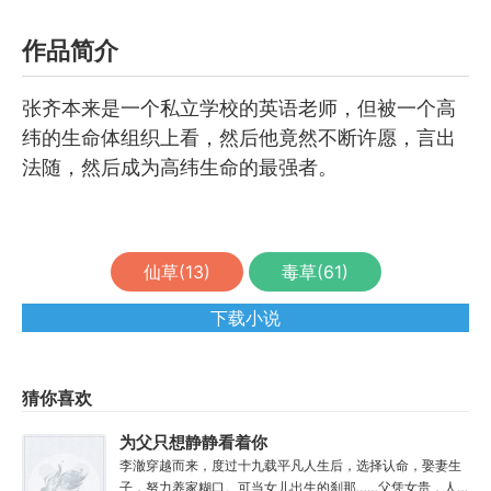
作品简介
张齐本来是一个私立学校的英语老师，但被一个高
纬的生命体组织上看，然后他竟然不断许愿，言出
法随，然后成为高纬生命的最强者。
仙草(
13
)
毒草(
61
)
下载小说
猜你喜欢
为父只想静静看着你
长生
李澈穿越而来，度过十九载平凡人生后，选择认命，娶妻生
子，努力养家糊口。可当女儿出生的刹那……父凭女贵，人