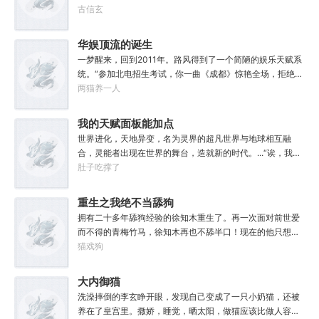
经济地位与社会影响力，大家还记得这份考点么？”“老师，
古信玄
为什么突然说起这个？”“因为就在今天，我得遗憾却又难免
愉快地告知各位一件事，你们的时事政治将增加一串新的考
华娱顶流的诞生
点，或许再过两年还会编入历史教材，不过那就不是各位需
一梦醒来，回到2011年。路风得到了一个简陋的娱乐天赋系
要担心的事了。”“啊？”“怪兽宣传特区——这是界门区即将
统。“参加北电招生考试，你一曲《成都》惊艳全场，拒绝蜜
获得的新称谓，也是今年的新考点。”“至于造就并推进这项
姐邀请，发疯苦学备战高考，以专业第一名入学，恭喜你，
两猫养一人
新政策的形象代言人，既是我的学生，也是各位的学长，换
获得了【娜扎的非凡颜值】”“参加《绣春刀》试镜，你为梦
言之，咱们学校又出了位大人物。”“呃……难道是…老希望事
想窒息，带资进组，截胡男一号，与狮姐疯狂炒CP，成功登
我的天赋面板能加点
事顺心的那位？”“没错，奥默.林顿，林顿事务所的所长、中
顶周票房冠军，恭喜你，获得了【张震的卓越气质】”……什
央特雷森的名训练员、黑暗反派系外观第33届冠军得主——
世界进化，天地异变，名为灵界的超凡世界与地球相互融
么是顶流？永争第一，绝不服输！强大的人气，恐怖的票
当然，他不爱听最后这个头衔。值得一提的是……他到现在
合，灵能者出现在世界的舞台，造就新的时代。...“诶，我这
房，无敌的收视率，踏着无数对手铸就威名，颜值与才华并
也总是不顺心。”“因为最近老有人在他事务所咨询赛马娘的
天赋面板下面怎么有个加号？”“来都来了，不点一下试
肚子吃撑了
存，真实不做作，拥有一个广为流传的爱恨恩怨故事。十年
问题，而不是怪兽。”
试？”【第二天赋觉醒中...】原来这就是我真正的天赋吗？面
如一日，永不停歇的输出爆款！
板！加天赋！....【神勇无双】：高额免伤，使用长武器时力
重生之我绝不当舔狗
量判定提升50%。【灵能-圣体】：巨量提升灵能量，灵能总
拥有二十多年舔狗经验的徐知木重生了。再一次面对前世爱
量越多，基础增幅越强。【序列-圣耀】：抗性巨量提升，获
而不得的青梅竹马，徐知木再也不舔半口！现在的他只想赚
得全新序列力量【神圣力】。....我，叶铭秋，没有开挂，只
点钱，去寻找自己真正的宝藏女孩，可是……“知木你最近怎
猫戏狗
是天赋异禀！
么都不理我了？”“徐知木，我脚疼你背我回家好不好？”“知
木，我的电脑又坏了，你再来帮我修修好不好。”“知木，我
大内御猫
想你了，给我一次机会好不好……”凌晨十二点收到信息的徐
洗澡摔倒的李玄睁开眼，发现自己变成了一只小奶猫，还被
知木陷入沉思。姑娘，怎么你成舔狗了？
养在了皇宫里。撒娇，睡觉，晒太阳，做猫应该比做人容易