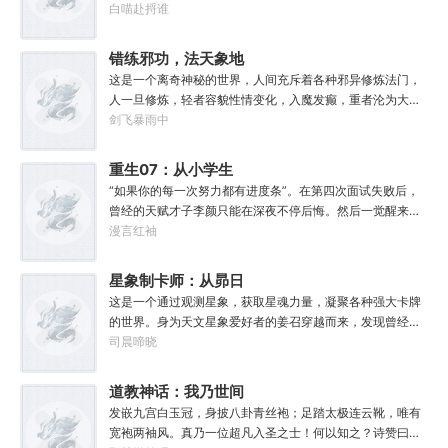
吧？李玄本打算跟着自己身份高贵的小主受尽一生恩宠，享
白喵赴捋谁
受被爱的一生。可惜生活不易，猫猫叹气，没有李玄这个家
都得散。那一夜，他只是多看了一眼，从此便走上了一条不
错练邪功，法天象地
归路。【虎形十式：1%】李玄：呔！大内御猫在此，鼠辈还
这是一个离奇神秘的世界，人间充斥着各种邪异修炼法门，
不束手就擒！
人一旦修炼，轻者容貌性情变化，入魔发癫，重者沦为大
药，供邪魔采食……段云穿越而来，意外得到一本大药功法
剑飞暴雨中
《玉剑真解》。没想到他是万中无一的修行奇才，在不知情
的情况下，让这功法脱胎换骨，玉剑指路，洞穿一切。后来
重生07：从小学生
他学成的功法越来越多，怀揣“达者兼济天下”的理念，段云
开始加点
“如果你的每一次努力都有进度条”。在第四次面试失败后，
从不藏私，传武天下。谁曾想……“段魔头误我！他告诉我这
曾经的天赋才子李颜只能在深夜不停后悔。然后一觉醒来穿
桩功滋阴壮阳，如今我却只能蹲着尿尿，呜呜......”“这本《七
越回了小学时代。好消息：上天给了他弥补遗憾的机会。坏
漫言红袖
分归元气》是那魔头教的我，我如今不是被杀就是踩屎，神
消息：也让他各项能力全方位回到小学生水平。好消息：附
算先生说我少了七成气运。”“段魔头说的话一句都不要听！
赠了一个加点系统。坏消息：没有系统说明也没有任务。李
星象制卡师：从昴日
万妙宫的仙子本来要举宫飞天的，结果却一夜间入了魔，沦
颜记得自己穿越了，却只能接触某人某事时回忆起相关记
为妖女，这都是段老魔的手笔！”……段云很是不解，自己不
星官开始
这是一个通过观测星象，获取星魂力量，凝聚各种强大卡牌
忆，甚至要毫无头绪地摸清加点系统规则。但无所谓，这
过练练武，传传功，偶尔法天象地一下，怎么就成了罄竹难
的世界。身为天文星象爱好者的姜召穿越而来，发现曾经熟
个“全能加点”系统主打一个练就有效，你付出的每一滴汗水
书的魔头了呢？这是污蔑！同样的功法，为什么我就没有问
悉的星象都在。于是乎，在获取本命卡牌的仪式上，姜召果
司晨啼晓
都将得到回报。人生重来一遭，弥补遗憾算甚？系统驱动着
题？错的是你们，不可能是我啊！
断以本命星【昴宿六】为基点，点亮了二十八宿星之一的昴
李颜体验世间的一切，他无法想象这辈子会变得何等灿烂辉
日鸡。从此走上了一条以昴日鸡为起点，目标直指紫微垣的
道教神话：我乃世间
煌。“没有什么能阻止我站在人类之巅了！”
制卡师道路。欸~前世灵魂竟然也有一颗本命星，于是第二
最后一位真仙
发嵌九宫白玉冠，身披八卦青丝袍；足踏太极连云靴，唯有
张本命卡【天蝎座】诞生了！“什么幽冥诡域毒物和凶兽，不
宽袍两袖风。真乃一位超凡入圣之士！何以知之？诗赞曰：
都是一堆辣条吗？”“机械之神是吧？听说你身子骨很