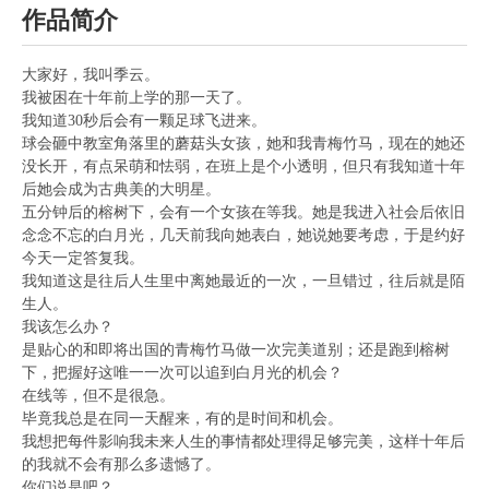
作品简介
大家好，我叫季云。
我被困在十年前上学的那一天了。
我知道30秒后会有一颗足球飞进来。
球会砸中教室角落里的蘑菇头女孩，她和我青梅竹马，现在的她还
没长开，有点呆萌和怯弱，在班上是个小透明，但只有我知道十年
后她会成为古典美的大明星。
五分钟后的榕树下，会有一个女孩在等我。她是我进入社会后依旧
念念不忘的白月光，几天前我向她表白，她说她要考虑，于是约好
今天一定答复我。
我知道这是往后人生里中离她最近的一次，一旦错过，往后就是陌
生人。
我该怎么办？
是贴心的和即将出国的青梅竹马做一次完美道别；还是跑到榕树
下，把握好这唯一一次可以追到白月光的机会？
在线等，但不是很急。
毕竟我总是在同一天醒来，有的是时间和机会。
我想把每件影响我未来人生的事情都处理得足够完美，这样十年后
的我就不会有那么多遗憾了。
你们说是吧？