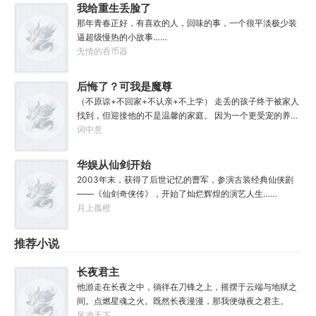
手！ …… 从可控核聚变开始，主角吕永昌开启人类文明星际
我给重生丢脸了
时代！
那年青春正好，有喜欢的人，回味的事，一个很平淡极少装
逼超级慢热的小故事……
无情的吞币器
后悔了？可我是魔尊
夺舍重生啊！
（不原谅+不回家+不认亲+不上学） 走丢的孩子终于被家人
找到，但迎接他的不是温馨的家庭。 因为一个更受宠的养子
代替了他。 处处被刁难，忍受不了无尽偏见的他结束了自己
词中意
的性命。 临死之际，魔尊秦长生夺舍了他的躯体，接管了他
的人生。 家人？何为家人？ 提供负面情绪供我修炼，亦或者
华娱从仙剑开始
万魂幡里一聚吧！ 秦长生直接脱离家族，利用魔道手段疯狂
2003年末，获得了后世记忆的曹军，参演古装经典仙侠剧
提升实力。 同时发现这养子竟是私生子。
——《仙剑奇侠传》，开始了灿烂辉煌的演艺人生……
月上孤橙
推荐小说
长夜君主
他游走在长夜之中，徜徉在刀锋之上，摇摆于云端与地狱之
间。点燃星魂之火。既然长夜漫漫，那我便做夜之君主。
风凌天下