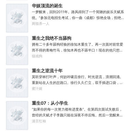
华娱顶流的诞生
一梦醒来，回到2011年。路风得到了一个简陋的娱乐天赋系
统。“参加北电招生考试，你一曲《成都》惊艳全场，拒绝蜜
姐邀请，发疯苦学备战高考，以专业第一名入学，恭喜你，
两猫养一人
获得了【娜扎的非凡颜值】”“参加《绣春刀》试镜，你为梦
想窒息，带资进组，截胡男一号，与狮姐疯狂炒CP，成功登
重生之我绝不当舔狗
顶周票房冠军，恭喜你，获得了【张震的卓越气质】”……什
拥有二十多年舔狗经验的徐知木重生了。再一次面对前世爱
么是顶流？永争第一，绝不服输！强大的人气，恐怖的票
而不得的青梅竹马，徐知木再也不舔半口！现在的他只想赚
房，无敌的收视率，踏着无数对手铸就威名，颜值与才华并
点钱，去寻找自己真正的宝藏女孩，可是……“知木你最近怎
猫戏狗
存，真实不做作，拥有一个广为流传的爱恨恩怨故事。十年
么都不理我了？”“徐知木，我脚疼你背我回家好不好？”“知
如一日，永不停歇的输出爆款！
木，我的电脑又坏了，你再来帮我修修好不好。”“知木，我
重生之逆流十年
想你了，给我一次机会好不好……”凌晨十二点收到信息的徐
莫听穿林打叶声，何妨吟啸且徐行。时光逆流，浪潮回涌。
知木陷入沉思。姑娘，怎么你成舔狗了？
重新站在人生的岔路口。徐行久久伫立，双手插进口袋，轻
快的吹了声口哨，踏上新的旅途——回首向来萧瑟处，归
蜜汁姬
去，也无风雨也无晴。……重生回十年前，将遗憾都掐
灭。“上辈子的遗憾弥补了，但重来一回，还是会有新的遗憾
重生07：从小学生
产生。”几年后，徐·手游霸主·米狐游天使投资人·微讯创始人·
开始加点
“如果你的每一次努力都有进度条”。在第四次面试失败后，
互联网幕后新晋大佬·行，低头看着自己的左手和右手，却不
曾经的天赋才子李颜只能在深夜不停后悔。然后一觉醒来穿
知道该如何做抉择。
越回了小学时代。好消息：上天给了他弥补遗憾的机会。坏
漫言红袖
消息：也让他各项能力全方位回到小学生水平。好消息：附