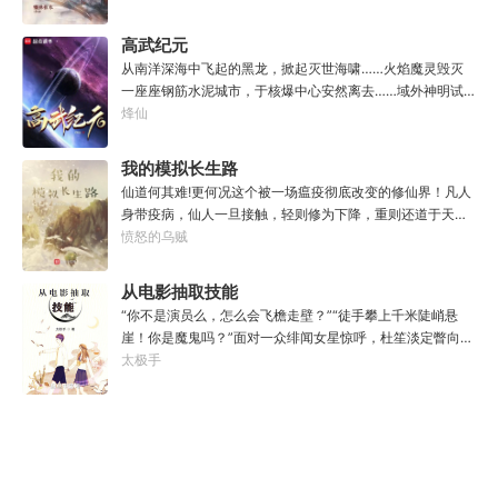
中之龙，胸怀大志，腹有良谋，有包藏宇宙之机，吞吐天地
家自行探索。2.本游戏不会干预玩家的任何选择，请玩家努
之志。一时机发，便可翻云覆雨，决势分野，定鼎问道，证
高武纪元
力解锁图鉴。3.一切解释归游戏所有。
位成龙。作为一个迷路的穿越者，张行一开始也想成龙，但
从南洋深海中飞起的黑龙，掀起灭世海啸……火焰魔灵毁灭
后来，他发现这个行当卷的太厉害了，就决定改行，去黜落
一座座钢筋水泥城市，于核爆中心安然离去……域外神明试
群龙。所谓行尽天下路，使天地处处通，黜遍天下龙，使世
图统治整片星海……这是人类科技高度发达的未来世界。也
烽仙
间人人可为龙。
是掀起生命进化狂潮的高武纪元。即将高考的武道学生李
源，心怀能观想星海的奇异神宫，在这个世界艰难前行。多
我的模拟长生路
年以后。“我现在的飞行速度是122682米/每秒，力量爆发
仙道何其难!更何况这个被一场瘟疫彻底改变的修仙界！凡人
是……”李源在距蓝星表层约180公里的大气层中极速飞行，
身带疫病，仙人一旦接触，轻则修为下降，重则还道于天，
冰冷眸子盯着昏暗虚空尽头那条形似神话传说中神龙的庞然
于是仙凡永隔；仙法不可同修，整个修仙界成为了一个巨大
愤怒的乌贼
大物：“你，应该是所有入侵半神生命体中最强的一个
的黑暗森林；……李凡穿越而来，虽有雄心万丈，却只能于
了。”“只可惜，现在的我，可以称之为……武神！”
凡尘中打滚，蹉跎一生。好在临终之时终于觉醒异宝，能够
从电影抽取技能
化真为假，将真实的人生转为黄粱一梦，重回刚穿越之时！
“你不是演员么，怎么会飞檐走壁？”“徒手攀上千米陡峭悬
于是，李凡开始了他的漫漫长生路！第二世，李凡历时五十
崖！你是魔鬼吗？”面对一众绯闻女星惊呼，杜笙淡定瞥向从
载终权倾天下，但却遍寻世间而不见仙踪。只在人生的末尾
影片中获得的绝技：【龙象般若功（紫）：十龙十象之力，
太极手
得见仙人痕迹。第三世，李凡殚精竭虑、百般谋划，却终抵
般若金身，金刚不坏！】“我这十层功力显化，金光如丈，体
不过仙人一剑！第四世…………我，李凡，一介凡人，百世不
质強一点很合理吧？”《天龙》、《无间道》、《倚天》、
悔，但求长生！
《功夫》、《疾速追杀》……