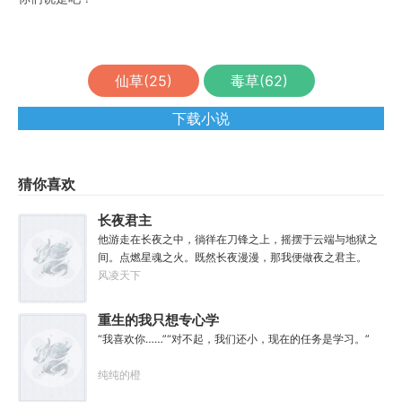
仙草(
25
)
毒草(
62
)
下载小说
猜你喜欢
长夜君主
他游走在长夜之中，徜徉在刀锋之上，摇摆于云端与地狱之
间。点燃星魂之火。既然长夜漫漫，那我便做夜之君主。
风凌天下
重生的我只想专心学
习
“我喜欢你……”“对不起，我们还小，现在的任务是学习。”
纯纯的橙