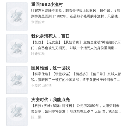
赠了一个加点系统。坏消息：没有系统说明也没有任务。李
重回1982小渔村
颜记得自己穿越了，却只能接触某人某事时回忆起相关记
叶耀东只是睡不着觉，想着去甲板上吹吹风，尿个尿，没想
忆，甚至要毫无头绪地摸清加点系统规则。但无所谓，这
到掉海里回到了1982年。还是那个熟悉的小渔村，只是他已
个“全能加点”系统主打一个练就有效，你付出的每一滴汗水
经不是年轻时候的他了。混账了半辈子，这回他想好好来过
米饭的米
都将得到回报。人生重来一遭，弥补遗憾算甚？系统驱动着
的，只是怎么一个个都不相信呢……上辈子没出息，这辈子
李颜体验世间的一切，他无法想象这辈子会变得何等灿烂辉
他也没什么大理想大志向，只想挽回遗憾，跟老婆好好过日
我化身活死人，百日
煌。“没有什么能阻止我站在人类之巅了！”
子，一家子平安喜乐就好。
复仇杀疯了
【复仇】【无女主】【悬疑节奏】 主角全家被“神秘组织”灭
门，自己也被乱刀捅死。 却以一个活死人的身份重回世
上。 他不怕痛，不怕冷，不需要呼吸，不需要进食……只剩
叶难知秋
下复仇。 他要用最残酷的方式，把仇人们都送去地狱。 倒计
时100天，身体一点点腐朽。 每解决一个仇人，墙上多一个
国舅难当，这一世我
血数字。
只想躺平
【科举仕途】【朝堂权谋】【情感多】【偏日常】 京城人都
说，狠狠挨了一顿打的小国舅爷，终于又把性子转回来了，
还考了个探花郎。 可没人知道，他不仅两世为人，更经历了
不爱爬山的猪
一场神奇的时空际遇，见证过千年后的盛世文明。 江琰始终
没有理解，上辈子自己怎么就失了神智，蠢到谋害自己的亲
灾变时代：我能点亮
外甥...
科技树
【科技+灾难+星际+科技树】 公元历2050年，太阳受到未
知影响，氦闪即将爆发！ 地球危在旦夕？ 无所谓，我会出
手！ 三体星系，比邻星文明即将入侵？ 无所谓，我会出
陈二懒
手！ 黑暗宇宙，高等文明纷争四起？ 无所谓，我会出