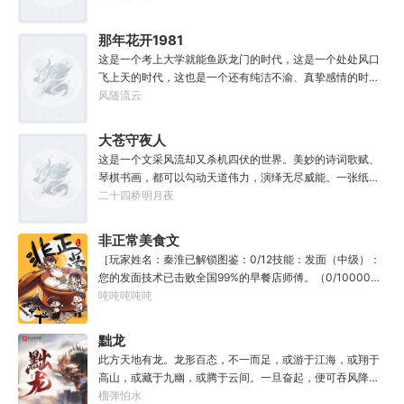
那年花开1981
这是一个考上大学就能鱼跃龙门的时代，这是一个处处风口
飞上天的时代，这也是一个还有纯洁不渝、真挚感情的时
代；只不过李野刚刚来到这个时代，却被劝着放弃高考进厂
风随流云
打螺丝；“反正你也考不上，就死了这条心吧！”“我堂堂二本
冲刺型选手会考不上？那岂不是辜负了那么多年体育老师的
大苍守夜人
教导？”
这是一个文采风流却又杀机四伏的世界。美妙的诗词歌赋、
琴棋书画，都可以勾动天道伟力，演绎无尽威能。一张纸可
封万载凶谷，一滴墨可将三千里海域化为永夜。林苏进入这
二十四桥明月夜
方世界，实力不允许他平凡···开词道，写文章，提笔就是他
人毕生难以触摸的天花板，敢与诸子百家圣人争道。精智
非正常美食文
计，察人心，演绎兵法三十六计，弹指间可换一国之君。不
［玩家姓名：秦淮已解锁图鉴：0/12技能：发面（中级）：
知者谓他情种，知他者，言他为真性情。
您的发面技术已击败全国99%的早餐店师傅。（0/10000）
调馅（高级）：您的调馅水平已击败全国100%的早餐店师
吨吨吨吨吨
傅（0/100000）……评价：一个初出茅庐的新手］踏进食堂
的那一刻，美食文主角迎来了他加载成功的系统。秦淮：美
黜龙
食文，早说呀，这个他熟！后来——秦淮发现这好像不是个
此方天地有龙。龙形百态，不一而足，或游于江海，或翔于
单纯的美食文系统。好像还加了些奇奇怪怪的东西。连带着
高山，或藏于九幽，或腾于云间。一旦奋起，便可吞风降
他看邻居、朋友、客人、员工都不太像人……不过没事。遇
雪，引江划河，落雷喷火，分山避海。此处人间也有龙。人
榴弹怕水
事不决，先吃一口！.游戏说明：1.本游戏自由度极高，请玩