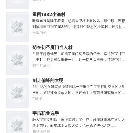
重回1982小渔村
叶耀东只是睡不着觉，想着去甲板上吹吹风，尿个尿，没想
到掉海里回到了1982年。还是那个熟悉的小渔村，只是他已
经不是年轻时候的他了。混账了半辈子，这回他想好好来过
米饭的米
的，只是怎么一个个都不相信呢……上辈子没出息，这辈子
他也没什么大理想大志向，只想挽回遗憾，跟老婆好好过日
苟在初圣魔门当人材
子，一家子平安喜乐就好。
吕阳穿越修仙界，却成了魔门初圣宗的弟子。幸得异宝【百
世书】，死后可以重开一世，让一切从头再来，还能带回前
世的宝物，修为，寿命，甚至觉醒特殊的天赋。奈何次数有
鹤守月满池
限，并非真的不死不灭。眼见修仙界乱世将至，吕阳原本决
定先在魔门苟住，一世世苦修，不成仙不出山，奈何魔门凶
剑走偏锋的大明
险异常，遍地都是人材。第一世，吕阳惨遭师姐暗算。第二
26世纪的女研究员潘筠啪叽一声重生在了平行时空里的大明
世，好不容易反杀师姐，又遭师兄毒手。第三世，第四
王朝。父兄被冤流放大同。不过她手上有前世研究所里的镇
世……直到百世之后，再回首，吕阳才发现自己已经成为了
馆神器——灵境！为救家人，潘筠化身道观小道士，仗剑提
郁雨竹
一代魔道巨擘，初圣宗里最畜生的那一个。“魔门个个都是人
猫走大明。潘小黑：天杀的潘筠，老子诅咒你一辈子考不上
材，说话又好听。”“我超喜欢这里的！”
度牒。潘筠大剑拍上去：闭嘴，信不信扣你鱼仔。
宇宙职业选手
融入宇宙文明后，家乡星球为了生存，步履蹒跚地在文明之
路上前行。而星球上无数人类，也开始了进化之路……
我吃西红柿