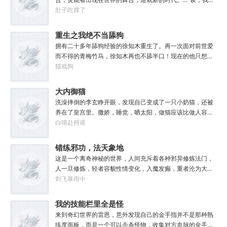
他都要跳过。塔拉辛：我很好奇，他是怎么把恒星敲成一个
天赋面板下面怎么有个加号？”“来都来了，不点一下试
肚子吃撑了
个方块的。钛族：对那家伙来说，物理学已经不存在了。恐
试？”【第二天赋觉醒中...】原来这就是我真正的天赋吗？面
虐：那混蛋造了根大柱子，说要用来撅我。纳垢：他把我的
板！加天赋！....【神勇无双】：高额免伤，使用长武器时力
重生之我绝不当舔狗
孩子抓了，把他们洗得白白净净的，这种羞辱让我悲愤欲
量判定提升50%。【灵能-圣体】：巨量提升灵能量，灵能总
绝。奸奇：一切变化都是命运的一部分，但命运被那个混蛋
拥有二十多年舔狗经验的徐知木重生了。再一次面对前世爱
量越多，基础增幅越强。【序列-圣耀】：抗性巨量提升，获
给打碎了。色孽：其实达奇已经被我腐化了，但我不敢告诉
而不得的青梅竹马，徐知木再也不舔半口！现在的他只想赚
得全新序列力量【神圣力】。....我，叶铭秋，没有开挂，只
他。………………达奇：前面忘了，后面也忘了，总之，让亚
点钱，去寻找自己真正的宝藏女孩，可是……“知木你最近怎
猫戏狗
是天赋异禀！
空间燃烧吧。帝皇：支持，666。
么都不理我了？”“徐知木，我脚疼你背我回家好不好？”“知
木，我的电脑又坏了，你再来帮我修修好不好。”“知木，我
大内御猫
想你了，给我一次机会好不好……”凌晨十二点收到信息的徐
洗澡摔倒的李玄睁开眼，发现自己变成了一只小奶猫，还被
知木陷入沉思。姑娘，怎么你成舔狗了？
养在了皇宫里。撒娇，睡觉，晒太阳，做猫应该比做人容易
吧？李玄本打算跟着自己身份高贵的小主受尽一生恩宠，享
白喵赴捋谁
受被爱的一生。可惜生活不易，猫猫叹气，没有李玄这个家
都得散。那一夜，他只是多看了一眼，从此便走上了一条不
错练邪功，法天象地
归路。【虎形十式：1%】李玄：呔！大内御猫在此，鼠辈还
这是一个离奇神秘的世界，人间充斥着各种邪异修炼法门，
不束手就擒！
人一旦修炼，轻者容貌性情变化，入魔发癫，重者沦为大
药，供邪魔采食……段云穿越而来，意外得到一本大药功法
剑飞暴雨中
《玉剑真解》。没想到他是万中无一的修行奇才，在不知情
的情况下，让这功法脱胎换骨，玉剑指路，洞穿一切。后来
我的技能栏里全是怪
他学成的功法越来越多，怀揣“达者兼济天下”的理念，段云
物招
来到奇幻世界的雷恩，意外发现自己的金手指并不是那种熟
从不藏私，传武天下。谁曾想……“段魔头误我！他告诉我这
练度面板，而是一个可以击杀怪物，收集对方血脉的金手