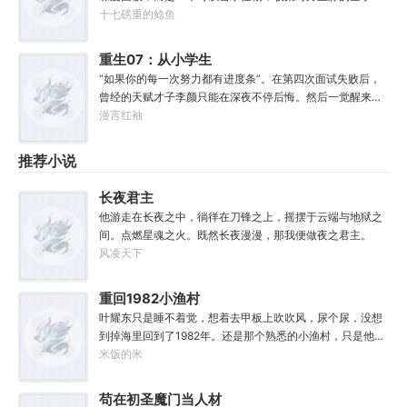
桩功滋阴壮阳，如今我却只能蹲着尿尿，呜呜......”“这本《七
指。.......原本的黑白遗像，突然间变成了彩色，哥布林图标
十七磅重的鲶鱼
分归元气》是那魔头教的我，我如今不是被杀就是踩屎，神
顿时就栩栩如生起来。无论是满嘴的尖牙，还是那几欲滴落
算先生说我少了七成气运。”“段魔头说的话一句都不要听！
的口水，都是那么的鲜活，一瞬间，哥布林仿佛活了过来。
重生07：从小学生
万妙宫的仙子本来要举宫飞天的，结果却一夜间入了魔，沦
还未等雷恩多想，他忽然感到全身肌肉似乎紧实了一些，同
为妖女，这都是段老魔的手笔！”……段云很是不解，自己不
开始加点
“如果你的每一次努力都有进度条”。在第四次面试失败后，
时，小腹......“这.......”当他有些茫然，眼角余光瞥过属性栏
过练练武，传传功，偶尔法天象地一下，怎么就成了罄竹难
曾经的天赋才子李颜只能在深夜不停后悔。然后一觉醒来穿
时：【姓名：雷恩】【职业：农夫】【加持血脉：普通哥布
书的魔头了呢？这是污蔑！同样的功法，为什么我就没有问
越回了小学时代。好消息：上天给了他弥补遗憾的机会。坏
漫言红袖
林血脉】【血脉天赋：高速繁殖lv2......灵巧lv1.......】【力
题？错的是你们，不可能是我啊！
消息：也让他各项能力全方位回到小学生水平。好消息：附
量：5】【敏捷：5（+1）】【体质：5】【智力：7】【感
赠了一个加点系统。坏消息：没有系统说明也没有任务。李
推荐小说
知：5】【魅力：5】......于是，他看向那些强大或变异怪物
颜记得自己穿越了，却只能接触某人某事时回忆起相关记
的眼神，并没有寻常冒险者的惊恐、畏惧，而是满满的期待
忆，甚至要毫无头绪地摸清加点系统规则。但无所谓，这
和希冀......请问，哪里有巨龙啊？那个.......邪神算不算怪物？
长夜君主
个“全能加点”系统主打一个练就有效，你付出的每一滴汗水
他游走在长夜之中，徜徉在刀锋之上，摇摆于云端与地狱之
都将得到回报。人生重来一遭，弥补遗憾算甚？系统驱动着
间。点燃星魂之火。既然长夜漫漫，那我便做夜之君主。
李颜体验世间的一切，他无法想象这辈子会变得何等灿烂辉
风凌天下
煌。“没有什么能阻止我站在人类之巅了！”
重回1982小渔村
叶耀东只是睡不着觉，想着去甲板上吹吹风，尿个尿，没想
到掉海里回到了1982年。还是那个熟悉的小渔村，只是他已
经不是年轻时候的他了。混账了半辈子，这回他想好好来过
米饭的米
的，只是怎么一个个都不相信呢……上辈子没出息，这辈子
他也没什么大理想大志向，只想挽回遗憾，跟老婆好好过日
苟在初圣魔门当人材