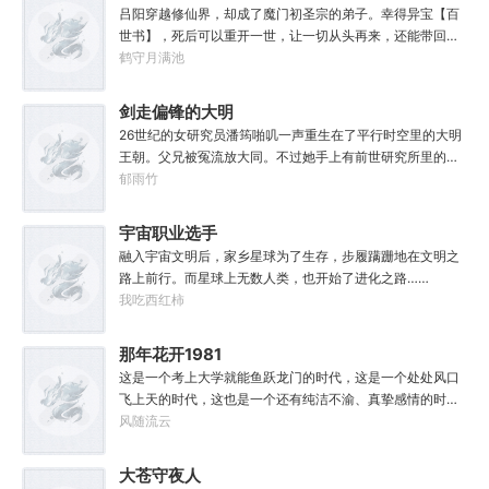
子，一家子平安喜乐就好。
吕阳穿越修仙界，却成了魔门初圣宗的弟子。幸得异宝【百
世书】，死后可以重开一世，让一切从头再来，还能带回前
世的宝物，修为，寿命，甚至觉醒特殊的天赋。奈何次数有
鹤守月满池
限，并非真的不死不灭。眼见修仙界乱世将至，吕阳原本决
定先在魔门苟住，一世世苦修，不成仙不出山，奈何魔门凶
剑走偏锋的大明
险异常，遍地都是人材。第一世，吕阳惨遭师姐暗算。第二
26世纪的女研究员潘筠啪叽一声重生在了平行时空里的大明
世，好不容易反杀师姐，又遭师兄毒手。第三世，第四
王朝。父兄被冤流放大同。不过她手上有前世研究所里的镇
世……直到百世之后，再回首，吕阳才发现自己已经成为了
馆神器——灵境！为救家人，潘筠化身道观小道士，仗剑提
郁雨竹
一代魔道巨擘，初圣宗里最畜生的那一个。“魔门个个都是人
猫走大明。潘小黑：天杀的潘筠，老子诅咒你一辈子考不上
材，说话又好听。”“我超喜欢这里的！”
度牒。潘筠大剑拍上去：闭嘴，信不信扣你鱼仔。
宇宙职业选手
融入宇宙文明后，家乡星球为了生存，步履蹒跚地在文明之
路上前行。而星球上无数人类，也开始了进化之路……
我吃西红柿
那年花开1981
这是一个考上大学就能鱼跃龙门的时代，这是一个处处风口
飞上天的时代，这也是一个还有纯洁不渝、真挚感情的时
代；只不过李野刚刚来到这个时代，却被劝着放弃高考进厂
风随流云
打螺丝；“反正你也考不上，就死了这条心吧！”“我堂堂二本
冲刺型选手会考不上？那岂不是辜负了那么多年体育老师的
大苍守夜人
教导？”