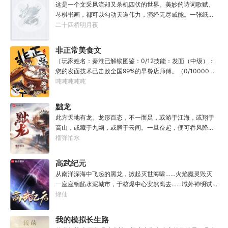
这是一个文采风流却又杀机四伏的世界。美妙的诗词歌赋、
琴棋书画，都可以勾动天道伟力，演绎无尽威能。一张纸可
封万载凶谷，一滴墨可将三千里海域化为永夜。林苏进入这
二十四桥明月夜
方世界，实力不允许他平凡···开词道，写文章，提笔就是他
人毕生难以触摸的天花板，敢与诸子百家圣人争道。精智
非正常美食文
计，察人心，演绎兵法三十六计，弹指间可换一国之君。不
［玩家姓名：秦淮已解锁图鉴：0/12技能：发面（中级）：
知者谓他情种，知他者，言他为真性情。
您的发面技术已击败全国99%的早餐店师傅。（0/10000）
调馅（高级）：您的调馅水平已击败全国100%的早餐店师
吨吨吨吨吨
傅（0/100000）……评价：一个初出茅庐的新手］踏进食堂
的那一刻，美食文主角迎来了他加载成功的系统。秦淮：美
黜龙
食文，早说呀，这个他熟！后来——秦淮发现这好像不是个
此方天地有龙。龙形百态，不一而足，或游于江海，或翔于
单纯的美食文系统。好像还加了些奇奇怪怪的东西。连带着
高山，或藏于九幽，或腾于云间。一旦奋起，便可吞风降
他看邻居、朋友、客人、员工都不太像人……不过没事。遇
雪，引江划河，落雷喷火，分山避海。此处人间也有龙。人
榴弹怕水
事不决，先吃一口！.游戏说明：1.本游戏自由度极高，请玩
中之龙，胸怀大志，腹有良谋，有包藏宇宙之机，吞吐天地
家自行探索。2.本游戏不会干预玩家的任何选择，请玩家努
之志。一时机发，便可翻云覆雨，决势分野，定鼎问道，证
高武纪元
力解锁图鉴。3.一切解释归游戏所有。
位成龙。作为一个迷路的穿越者，张行一开始也想成龙，但
从南洋深海中飞起的黑龙，掀起灭世海啸……火焰魔灵毁灭
后来，他发现这个行当卷的太厉害了，就决定改行，去黜落
一座座钢筋水泥城市，于核爆中心安然离去……域外神明试
群龙。所谓行尽天下路，使天地处处通，黜遍天下龙，使世
图统治整片星海……这是人类科技高度发达的未来世界。也
烽仙
间人人可为龙。
是掀起生命进化狂潮的高武纪元。即将高考的武道学生李
源，心怀能观想星海的奇异神宫，在这个世界艰难前行。多
我的模拟长生路
年以后。“我现在的飞行速度是122682米/每秒，力量爆发