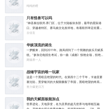
纯纯的橙
只有怪兽可以吗
“神圣泰拉联邦.界门区，位于大陆板块东部，最早的星际港
口、穿越者特区、赛马娘文化发祥地，有着联邦举足轻重的
经济地位与社会影响力，大家还记得这份考点么？”“老师，
古信玄
为什么突然说起这个？”“因为就在今天，我得遗憾却又难免
愉快地告知各位一件事，你们的时事政治将增加一串新的考
华娱顶流的诞生
点，或许再过两年还会编入历史教材，不过那就不是各位需
一梦醒来，回到2011年。路风得到了一个简陋的娱乐天赋系
要担心的事了。”“啊？”“怪兽宣传特区——这是界门区即将
统。“参加北电招生考试，你一曲《成都》惊艳全场，拒绝蜜
获得的新称谓，也是今年的新考点。”“至于造就并推进这项
姐邀请，发疯苦学备战高考，以专业第一名入学，恭喜你，
两猫养一人
新政策的形象代言人，既是我的学生，也是各位的学长，换
获得了【娜扎的非凡颜值】”“参加《绣春刀》试镜，你为梦
言之，咱们学校又出了位大人物。”“呃……难道是…老希望事
想窒息，带资进组，截胡男一号，与狮姐疯狂炒CP，成功登
战锤宇宙的唯一玩家
事顺心的那位？”“没错，奥默.林顿，林顿事务所的所长、中
顶周票房冠军，恭喜你，获得了【张震的卓越气质】”……什
央特雷森的名训练员、黑暗反派系外观第33届冠军得主——
这是一个黑暗且绝望的时代。在第四十二个千年，卡迪亚要
么是顶流？永争第一，绝不服输！强大的人气，恐怖的票
当然，他不爱听最后这个头衔。值得一提的是……他到现在
塞沦陷，贯穿银河的大裂隙撕裂了帝国，黑暗绝望的终焉时
房，无敌的收视率，踏着无数对手铸就威名，颜值与才华并
也总是不顺心。”“因为最近老有人在他事务所咨询赛马娘的
代降临。人类的命运似乎已被注定，要在无休止的恐怖战争
努力爆更日万
存，真实不做作，拥有一个广为流传的爱恨恩怨故事。十年
问题，而不是怪兽。”
中走向灭亡。直到误以为自己在玩虚拟现实游戏的达奇，冒
如一日，永不停歇的输出爆款！
失的来到这个世界。“剧情对话什么的最烦人了，统统跳
我的天赋面板能加点
过。”“我不想知道为什么，我只想大开杀戒。”基里曼：达奇
世界进化，天地异变，名为灵界的超凡世界与地球相互融
是个优秀的战士，就是不爱听人话，每次想和他说些什么，
合，灵能者出现在世界的舞台，造就新的时代。...“诶，我这