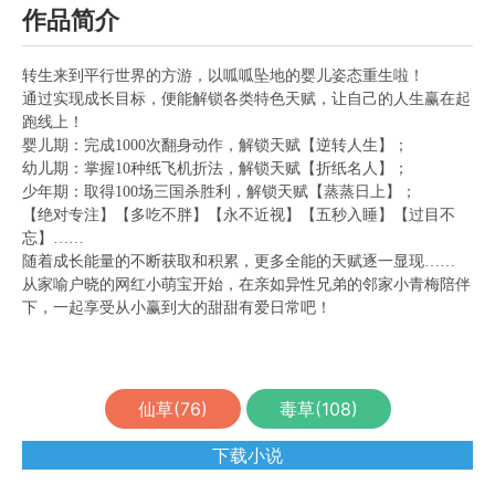
作品简介
转生来到平行世界的方游，以呱呱坠地的婴儿姿态重生啦！
通过实现成长目标，便能解锁各类特色天赋，让自己的人生赢在起
跑线上！
婴儿期：完成1000次翻身动作，解锁天赋【逆转人生】；
幼儿期：掌握10种纸飞机折法，解锁天赋【折纸名人】；
少年期：取得100场三国杀胜利，解锁天赋【蒸蒸日上】；
【绝对专注】【多吃不胖】【永不近视】【五秒入睡】【过目不
忘】……
随着成长能量的不断获取和积累，更多全能的天赋逐一显现……
从家喻户晓的网红小萌宝开始，在亲如异性兄弟的邻家小青梅陪伴
下，一起享受从小赢到大的甜甜有爱日常吧！
仙草(
76
)
毒草(
108
)
下载小说