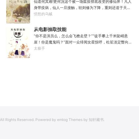
仙道何其难!更何况这个被一场瘟疫彻底改变的修仙界！凡人
是……”李源在距蓝星表层约180公里的大气层中极速飞行，
身带疫病，仙人一旦接触，轻则修为下降，重则还道于天，
冰冷眸子盯着昏暗虚空尽头那条形似神话传说中神龙的庞然
于是仙凡永隔；仙法不可同修，整个修仙界成为了一个巨大
愤怒的乌贼
大物：“你，应该是所有入侵半神生命体中最强的一个
的黑暗森林；……李凡穿越而来，虽有雄心万丈，却只能于
了。”“只可惜，现在的我，可以称之为……武神！”
凡尘中打滚，蹉跎一生。好在临终之时终于觉醒异宝，能够
从电影抽取技能
化真为假，将真实的人生转为黄粱一梦，重回刚穿越之时！
“你不是演员么，怎么会飞檐走壁？”“徒手攀上千米陡峭悬
于是，李凡开始了他的漫漫长生路！第二世，李凡历时五十
崖！你是魔鬼吗？”面对一众绯闻女星惊呼，杜笙淡定瞥向从
载终权倾天下，但却遍寻世间而不见仙踪。只在人生的末尾
影片中获得的绝技：【龙象般若功（紫）：十龙十象之力，
太极手
得见仙人痕迹。第三世，李凡殚精竭虑、百般谋划，却终抵
般若金身，金刚不坏！】“我这十层功力显化，金光如丈，体
不过仙人一剑！第四世…………我，李凡，一介凡人，百世不
质強一点很合理吧？”《天龙》、《无间道》、《倚天》、
悔，但求长生！
《功夫》、《疾速追杀》……
All Rights Reserved. Powered by emlog Themes by 知轩藏书.