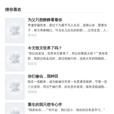
猜你喜欢
为父只想静静看着你
长生
李澈穿越而来，度过十九载平凡人生后，选择认命，娶妻生
子，努力养家糊口。可当女儿出生的刹那……父凭女贵，人
生不再平凡。……女儿平安出生，你获得道果【仙工】女儿
李鸿天
一岁，平平安安，你获得道果【龙象金刚】女儿两岁，无病
无灾，获得道果【无垢心】女儿三岁，活泼机灵，获得道果
今天毁灭世界了吗？
【棋圣】女儿四岁、五岁、六岁…………李澈发现，女儿每长
“所以你是说，世界末日要来了，所以你要抢火箭？”“真有意
大一岁，他便可凝聚出一颗道果，加持己身。从此以后，李
思，我抓过抢金店的，抓过抢银行的，连抢火车的我都抓
澈有了一个朴实无华的愿望。一岁一道果，默默守长生。为
过，就是没抓过抢火箭的。”“你怎么想的？就算你真把火箭
如星也
父只想……从老婆孩子热炕头开始，心平气和的守护女儿长
抢下来了，你会开吗？”坐在男人对面的林序缓缓点头。“会
生不死。默默凝聚道果亿亿万。至此修行炼神，无敌天地
开。”“真的，我已经开过无数次了。”“还有，你们真得快
你们修仙，我种田
间。
点，我没时间了。”“没时间？”男人呵呵一笑。“你很忙
陆玄一觉醒来，成为散修坊市里一名普通灵植师，守着一亩
吗？”“很忙。”林序点点头。“我得去毁灭下一个世界了。”
三分灵田，苟活于修行界。好在意外发现，每有灵植成熟，
自己便能得到额外奖励。收获剑草一株，获得剑丸一枚。收
朝闻道
获玄虫藤一株，获得隐星砂一份。收获幽泉花一朵，获得螟
焰丹丹方一张。……从此，他便安分守住自家灵田，坐看修
重生的我只想专心学
行界风起云涌，沧海桑田。“什么切磋斗法，秘境探索，寻仙
习
“我喜欢你……”“对不起，我们还小，现在的任务是学习。”
缘，得法宝……通通与我无关！”“我只想安安静静的种田。”