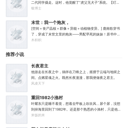
二代同学撬走。这时，他觉醒了“虎父无犬子”系统。【叮，
瀚汪洋之中，最恐怖的禁忌！……“什么？禁忌海深处有邪
系统检测到你父亲获得3000元奖金，奖励你30000元！】
银博士
神？”“不可能！”“我问了几个钓鱼认识的当地朋友，祂们都
【叮，系统检测到你父亲在练咏春，奖励你宗师级咏春！】
在这待了几万年了，也没见过什么邪神！”苏夜如是说。
【叮，系统检测到你父亲在学校篮球赛中投入绝杀球，奖励
末世：我一个炮灰，
你职业级篮球技能！】……啊这？爸爸，请再努力一点，卷
坏一点怎么了
[空间＋丧尸晶核＋群像＋异能＋动植物变异。] 鹿南歌穿书
娃不如卷自己呀！
了，穿成了末世文里的炮灰——男配早死的妹妹！原书中，
鹿南歌之所以有名字，仅仅是因为男配会时常拿出全家福思
木枳枳
念家人。 男主偶然看到照片，顺口问了一句，还夸赞了她。
推荐小说
长夜君主
他游走在长夜之中，徜徉在刀锋之上，摇摆于云端与地狱之
间。点燃星魂之火。既然长夜漫漫，那我便做夜之君主。
风凌天下
重回1982小渔村
叶耀东只是睡不着觉，想着去甲板上吹吹风，尿个尿，没想
到掉海里回到了1982年。还是那个熟悉的小渔村，只是他已
经不是年轻时候的他了。混账了半辈子，这回他想好好来过
米饭的米
的，只是怎么一个个都不相信呢……上辈子没出息，这辈子
他也没什么大理想大志向，只想挽回遗憾，跟老婆好好过日