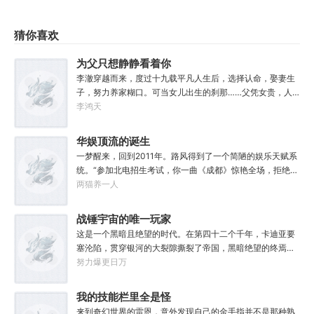
猜你喜欢
为父只想静静看着你
长生
李澈穿越而来，度过十九载平凡人生后，选择认命，娶妻生
子，努力养家糊口。可当女儿出生的刹那……父凭女贵，人
生不再平凡。……女儿平安出生，你获得道果【仙工】女儿
李鸿天
一岁，平平安安，你获得道果【龙象金刚】女儿两岁，无病
无灾，获得道果【无垢心】女儿三岁，活泼机灵，获得道果
华娱顶流的诞生
【棋圣】女儿四岁、五岁、六岁…………李澈发现，女儿每长
一梦醒来，回到2011年。路风得到了一个简陋的娱乐天赋系
大一岁，他便可凝聚出一颗道果，加持己身。从此以后，李
统。“参加北电招生考试，你一曲《成都》惊艳全场，拒绝蜜
澈有了一个朴实无华的愿望。一岁一道果，默默守长生。为
姐邀请，发疯苦学备战高考，以专业第一名入学，恭喜你，
两猫养一人
父只想……从老婆孩子热炕头开始，心平气和的守护女儿长
获得了【娜扎的非凡颜值】”“参加《绣春刀》试镜，你为梦
生不死。默默凝聚道果亿亿万。至此修行炼神，无敌天地
想窒息，带资进组，截胡男一号，与狮姐疯狂炒CP，成功登
战锤宇宙的唯一玩家
间。
顶周票房冠军，恭喜你，获得了【张震的卓越气质】”……什
这是一个黑暗且绝望的时代。在第四十二个千年，卡迪亚要
么是顶流？永争第一，绝不服输！强大的人气，恐怖的票
塞沦陷，贯穿银河的大裂隙撕裂了帝国，黑暗绝望的终焉时
房，无敌的收视率，踏着无数对手铸就威名，颜值与才华并
代降临。人类的命运似乎已被注定，要在无休止的恐怖战争
努力爆更日万
存，真实不做作，拥有一个广为流传的爱恨恩怨故事。十年
中走向灭亡。直到误以为自己在玩虚拟现实游戏的达奇，冒
如一日，永不停歇的输出爆款！
失的来到这个世界。“剧情对话什么的最烦人了，统统跳
我的技能栏里全是怪
过。”“我不想知道为什么，我只想大开杀戒。”基里曼：达奇
物招
来到奇幻世界的雷恩，意外发现自己的金手指并不是那种熟