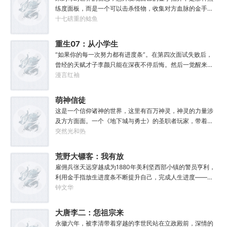
是个优秀的战士，就是不爱听人话，每次想和他说些什么，
练度面板，而是一个可以击杀怪物，收集对方血脉的金手
他都要跳过。塔拉辛：我很好奇，他是怎么把恒星敲成一个
指。.......原本的黑白遗像，突然间变成了彩色，哥布林图标
十七磅重的鲶鱼
个方块的。钛族：对那家伙来说，物理学已经不存在了。恐
顿时就栩栩如生起来。无论是满嘴的尖牙，还是那几欲滴落
虐：那混蛋造了根大柱子，说要用来撅我。纳垢：他把我的
的口水，都是那么的鲜活，一瞬间，哥布林仿佛活了过来。
重生07：从小学生
孩子抓了，把他们洗得白白净净的，这种羞辱让我悲愤欲
还未等雷恩多想，他忽然感到全身肌肉似乎紧实了一些，同
绝。奸奇：一切变化都是命运的一部分，但命运被那个混蛋
开始加点
“如果你的每一次努力都有进度条”。在第四次面试失败后，
时，小腹......“这.......”当他有些茫然，眼角余光瞥过属性栏
给打碎了。色孽：其实达奇已经被我腐化了，但我不敢告诉
曾经的天赋才子李颜只能在深夜不停后悔。然后一觉醒来穿
时：【姓名：雷恩】【职业：农夫】【加持血脉：普通哥布
他。………………达奇：前面忘了，后面也忘了，总之，让亚
越回了小学时代。好消息：上天给了他弥补遗憾的机会。坏
漫言红袖
林血脉】【血脉天赋：高速繁殖lv2......灵巧lv1.......】【力
空间燃烧吧。帝皇：支持，666。
消息：也让他各项能力全方位回到小学生水平。好消息：附
量：5】【敏捷：5（+1）】【体质：5】【智力：7】【感
赠了一个加点系统。坏消息：没有系统说明也没有任务。李
萌神信徒
知：5】【魅力：5】......于是，他看向那些强大或变异怪物
颜记得自己穿越了，却只能接触某人某事时回忆起相关记
的眼神，并没有寻常冒险者的惊恐、畏惧，而是满满的期待
这是一个信仰诸神的世界，这里有百万神灵，神灵的力量涉
忆，甚至要毫无头绪地摸清加点系统规则。但无所谓，这
和希冀......请问，哪里有巨龙啊？那个.......邪神算不算怪物？
及方方面面。一个《地下城与勇士》的圣职者玩家，带着圣
个“全能加点”系统主打一个练就有效，你付出的每一滴汗水
职者的技能来到了这个世界，随后他创建了一个教会，萌神
突然光和热
都将得到回报。人生重来一遭，弥补遗憾算甚？系统驱动着
教。
李颜体验世间的一切，他无法想象这辈子会变得何等灿烂辉
荒野大镖客：我有放
煌。“没有什么能阻止我站在人类之巅了！”
生进度条
雇佣兵张天远穿越成为1880年美利坚西部小镇的警员亨利，
利用金手指放生进度条不断提升自己，完成人生进度——警
员、警长、赏金猎人、私酒寡头、矿业巨头、石油巨头、城
钟文华
市老板、军工巨头、国王......辽阔苍茫的西部有很多神枪手，
但是枪神只有一个——亨利！这是主角亨利从西部开始战
大唐李二：恁祖宗来
斗、探险、冒险、修炼、进化的故事，顺便结识天下美女，
了！
永徽六年，被李清带着穿越的李世民站在立政殿前，深情的