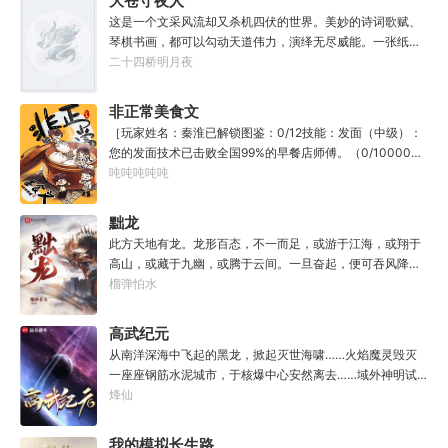
大苍守夜人
教导？”
这是一个文采风流却又杀机四伏的世界。美妙的诗词歌赋、
琴棋书画，都可以勾动天道伟力，演绎无尽威能。一张纸可
封万载凶谷，一滴墨可将三千里海域化为永夜。林苏进入这
二十四桥明月夜
方世界，实力不允许他平凡···开词道，写文章，提笔就是他
人毕生难以触摸的天花板，敢与诸子百家圣人争道。精智
非正常美食文
计，察人心，演绎兵法三十六计，弹指间可换一国之君。不
［玩家姓名：秦淮已解锁图鉴：0/12技能：发面（中级）：
知者谓他情种，知他者，言他为真性情。
您的发面技术已击败全国99%的早餐店师傅。（0/10000）
调馅（高级）：您的调馅水平已击败全国100%的早餐店师
吨吨吨吨吨
傅（0/100000）……评价：一个初出茅庐的新手］踏进食堂
的那一刻，美食文主角迎来了他加载成功的系统。秦淮：美
黜龙
食文，早说呀，这个他熟！后来——秦淮发现这好像不是个
此方天地有龙。龙形百态，不一而足，或游于江海，或翔于
单纯的美食文系统。好像还加了些奇奇怪怪的东西。连带着
高山，或藏于九幽，或腾于云间。一旦奋起，便可吞风降
他看邻居、朋友、客人、员工都不太像人……不过没事。遇
雪，引江划河，落雷喷火，分山避海。此处人间也有龙。人
榴弹怕水
事不决，先吃一口！.游戏说明：1.本游戏自由度极高，请玩
中之龙，胸怀大志，腹有良谋，有包藏宇宙之机，吞吐天地
家自行探索。2.本游戏不会干预玩家的任何选择，请玩家努
之志。一时机发，便可翻云覆雨，决势分野，定鼎问道，证
高武纪元
力解锁图鉴。3.一切解释归游戏所有。
位成龙。作为一个迷路的穿越者，张行一开始也想成龙，但
从南洋深海中飞起的黑龙，掀起灭世海啸……火焰魔灵毁灭
后来，他发现这个行当卷的太厉害了，就决定改行，去黜落
一座座钢筋水泥城市，于核爆中心安然离去……域外神明试
群龙。所谓行尽天下路，使天地处处通，黜遍天下龙，使世
图统治整片星海……这是人类科技高度发达的未来世界。也
烽仙
间人人可为龙。
是掀起生命进化狂潮的高武纪元。即将高考的武道学生李
源，心怀能观想星海的奇异神宫，在这个世界艰难前行。多
我的模拟长生路