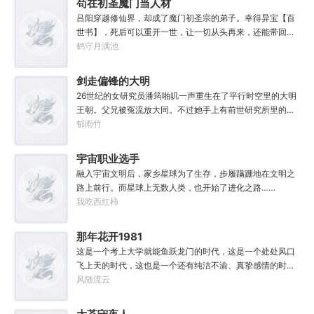
苟在初圣魔门当人材
子，一家子平安喜乐就好。
吕阳穿越修仙界，却成了魔门初圣宗的弟子。幸得异宝【百
世书】，死后可以重开一世，让一切从头再来，还能带回前
世的宝物，修为，寿命，甚至觉醒特殊的天赋。奈何次数有
鹤守月满池
限，并非真的不死不灭。眼见修仙界乱世将至，吕阳原本决
定先在魔门苟住，一世世苦修，不成仙不出山，奈何魔门凶
剑走偏锋的大明
险异常，遍地都是人材。第一世，吕阳惨遭师姐暗算。第二
26世纪的女研究员潘筠啪叽一声重生在了平行时空里的大明
世，好不容易反杀师姐，又遭师兄毒手。第三世，第四
王朝。父兄被冤流放大同。不过她手上有前世研究所里的镇
世……直到百世之后，再回首，吕阳才发现自己已经成为了
馆神器——灵境！为救家人，潘筠化身道观小道士，仗剑提
郁雨竹
一代魔道巨擘，初圣宗里最畜生的那一个。“魔门个个都是人
猫走大明。潘小黑：天杀的潘筠，老子诅咒你一辈子考不上
材，说话又好听。”“我超喜欢这里的！”
度牒。潘筠大剑拍上去：闭嘴，信不信扣你鱼仔。
宇宙职业选手
融入宇宙文明后，家乡星球为了生存，步履蹒跚地在文明之
路上前行。而星球上无数人类，也开始了进化之路……
我吃西红柿
那年花开1981
这是一个考上大学就能鱼跃龙门的时代，这是一个处处风口
飞上天的时代，这也是一个还有纯洁不渝、真挚感情的时
代；只不过李野刚刚来到这个时代，却被劝着放弃高考进厂
风随流云
打螺丝；“反正你也考不上，就死了这条心吧！”“我堂堂二本
冲刺型选手会考不上？那岂不是辜负了那么多年体育老师的