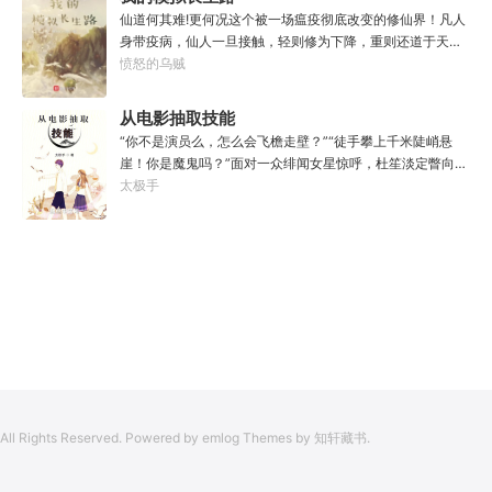
年以后。“我现在的飞行速度是122682米/每秒，力量爆发
仙道何其难!更何况这个被一场瘟疫彻底改变的修仙界！凡人
是……”李源在距蓝星表层约180公里的大气层中极速飞行，
身带疫病，仙人一旦接触，轻则修为下降，重则还道于天，
冰冷眸子盯着昏暗虚空尽头那条形似神话传说中神龙的庞然
于是仙凡永隔；仙法不可同修，整个修仙界成为了一个巨大
愤怒的乌贼
大物：“你，应该是所有入侵半神生命体中最强的一个
的黑暗森林；……李凡穿越而来，虽有雄心万丈，却只能于
了。”“只可惜，现在的我，可以称之为……武神！”
凡尘中打滚，蹉跎一生。好在临终之时终于觉醒异宝，能够
从电影抽取技能
化真为假，将真实的人生转为黄粱一梦，重回刚穿越之时！
“你不是演员么，怎么会飞檐走壁？”“徒手攀上千米陡峭悬
于是，李凡开始了他的漫漫长生路！第二世，李凡历时五十
崖！你是魔鬼吗？”面对一众绯闻女星惊呼，杜笙淡定瞥向从
载终权倾天下，但却遍寻世间而不见仙踪。只在人生的末尾
影片中获得的绝技：【龙象般若功（紫）：十龙十象之力，
太极手
得见仙人痕迹。第三世，李凡殚精竭虑、百般谋划，却终抵
般若金身，金刚不坏！】“我这十层功力显化，金光如丈，体
不过仙人一剑！第四世…………我，李凡，一介凡人，百世不
质強一点很合理吧？”《天龙》、《无间道》、《倚天》、
悔，但求长生！
《功夫》、《疾速追杀》……
All Rights Reserved. Powered by emlog Themes by 知轩藏书.