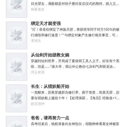
成为世界之主。通篇都是主角的个人英雄主义，不是群像，
目光望去，满眼都是对幼子册封皇后仪式的期待。踏入立政
不喜勿入
殿的那一刻，李二彻底破防了。“稚奴！你咋和媚娘在一
林家龙女
起？！”……………………得到系统的李清，收获了一个系统的
任务。只要他能够带着大唐二十个平行位面完成“世界上只有
绑定天才就变强
一个大唐”的成就，便可以立地成仙。李清表示，成仙都是次
“叮！恭喜你绑定了神族天骄，将获得等同于对方150%的修
要的，我首先想看乐子。这是一个带着李世民暴打后世昏君
行感悟和修行速度！”“与绑定对象产生修行相关事宜，可获
的故事
得额外奖励。”“祝您修行愉快！”……蓦然回首，发现。你，
李鸿天
无敌了。
从仙剑开始拯救女娲
穿越到仙剑世界，开局成了夏侯韬工具人义子。好在有个系
统，但是……“谢大哥，我让外公教你七决剑气和斩龙诀
吧！”“谢大哥，江湖危险，这把磐龙剑你拿着用。”“谢大
浮云奔浪
哥……”看了眼啥都没有的系统，谢云书悟了——女娲娘娘，
我不想努力了！
长生：从猎妖船开始
肝经验
一觉醒来，苏夜穿越群岛修行界。困于资质，筑基无望，还
要在猎妖船上服役十年！【处理渔获，【海员】经验值+1】
嗯？苏夜的眼神一怔。“我超，有挂！”只要进行船员工作，
妖言惑仲
就能获取【经验值】，提升职业等级与属性。依靠【面
板】，结合群岛修行界的灵船体系。苏夜走出了一条与众不
爸爸，请再努力一点
同的‘舰修’之路！探索禁忌海域，搜罗四海奇珍！打造超级战
高考结束后，钱权准备向女神告白，却眼睁睁看着女神被富
舰，轰破仙朝国门！不知不觉。苏夜和他的船，成为了这浩