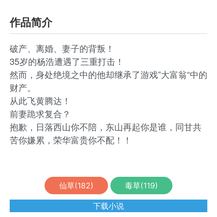
作品简介
破产、离婚、妻子的背叛！
35岁的杨浩遭遇了三重打击！
然而，身处绝境之中的他却继承了游戏”大富翁“中的
财产。
从此飞黄腾达！
前妻跪求复合？
抱歉，日落西山你不陪，东山再起你是谁，同甘共
苦你嫌累，荣华富贵你不配！！
仙草(
182
)
毒草(
119
)
下载小说